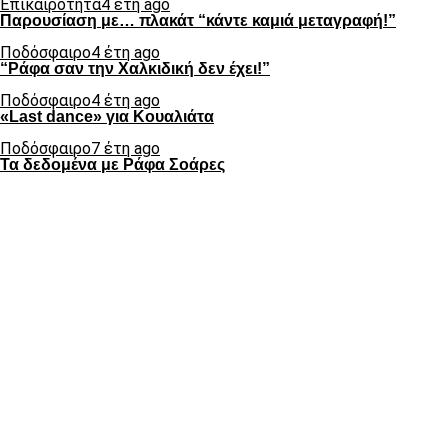
Επικαιρότητα
4 έτη ago
Παρουσίαση με… πλακάτ “κάντε καμιά μεταγραφή!”
Ποδόσφαιρο
4 έτη ago
“Ράφα σαν την Χαλκιδική δεν έχει!”
Ποδόσφαιρο
4 έτη ago
«Last dance» για Κουαλιάτα
Ποδόσφαιρο
7 έτη ago
Τα δεδομένα με Ράφα Σοάρες