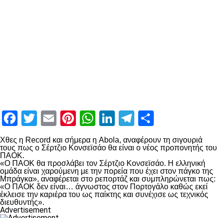
Facebook
Twitter
Email
Pinterest
WhatsApp
LinkedIn
Telegram
Μοιραστ
Χθες η Record και σήμερα η Abola, αναφέρουν τη σιγουριά
τους πως ο Σέρτζιο Κονσεϊσάο θα είναι ο νέος προπονητής του
ΠΑΟΚ.
«Ο ΠΑΟΚ θα προσλάβει τον Σέρτζιο Κονσεϊσάο. Η ελληνική
ομάδα είναι χαρούμενη με την πορεία που έχει στον πάγκο της
Μπράγκα», αναφέρεται στο ρεπορτάζ και συμπληρώνεται πως:
«Ο ΠΑΟΚ δεν είναι… άγνωστος στον Πορτογάλο καθώς εκεί
έκλεισε την καριέρα του ως παίκτης και συνέχισε ως τεχνικός
διευθυντής».
Advertisement