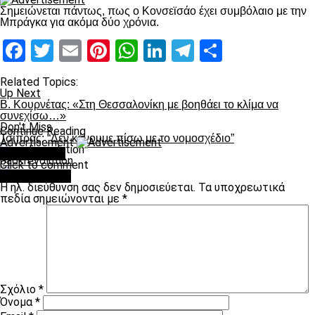
Σημειώνεται πάντως, πως ο Κονσεϊσάο έχει συμβόλαιο με την
Μπράγκα για ακόμα δύο χρόνια.
Facebook
Twitter
Email
Pinterest
WhatsApp
LinkedIn
Telegram
Μοιραστ
Related Topics:
Up Next
Β. Κουρνέτας: «Στη Θεσσαλονίκη με βοηθάει το κλίμα να
συνεχίσω…»
Don't Miss
Continue Reading
Τσίπρας: “Δεν κάνουμε πίσω με το νομοσχέδιο”
Advertisement
You may like
paokrevolution
Click to comment
Leave a Reply
Η ηλ. διεύθυνση σας δεν δημοσιεύεται.
Τα υποχρεωτικά
πεδία σημειώνονται με
*
Σχόλιο
*
Όνομα
*