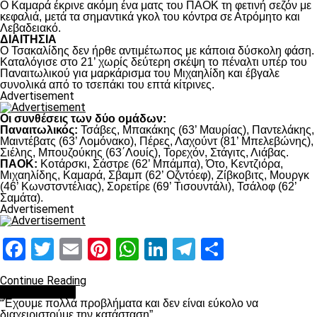
Ο Καμαρά έκρινε ακόμη ένα ματς του ΠΑΟΚ τη φετινή σεζόν με
κεφαλιά, μετά τα σημαντικά γκολ του κόντρα σε Ατρόμητο και
Λεβαδειακό.
ΔΙΑΙΤΗΣΙΑ
Ο Τσακαλίδης δεν ήρθε αντιμέτωπος με κάποια δύσκολη φάση.
Καταλόγισε στο 21’ χωρίς δεύτερη σκέψη το πέναλτι υπέρ του
Παναιτωλικού για μαρκάρισμα του Μιχαηλίδη και έβγαλε
συνολικά από το τσεπάκι του επτά κίτρινες.
Advertisement
Οι συνθέσεις των δύο ομάδων:
Παναιτωλικός:
Τσάβες, Μπακάκης (63’ Μαυρίας), Παντελάκης,
Μαιντέβατς (63’ Λομόνακο), Πέρες, Λαχούντ (81’ Μπελεβώνης),
Σιέλης, Μπουζούκης (63΄Λουίς), Τορεχόν, Στάγιτς, Λιάβας.
ΠΑΟΚ:
Κοτάρσκι, Σάστρε (62’ Μπάμπα), Ότο, Κεντζιόρα,
Μιχαηλίδης, Καμαρά, Σβαμπ (62’ Οζντόεφ), Ζίβκοβιτς, Μουργκ
(46’ Κωνστσντέλιας), Σορετίρε (69’ Τισουντάλι), Τσάλοφ (62’
Σαμάτα).
Advertisement
Facebook
Twitter
Email
Pinterest
WhatsApp
LinkedIn
Telegram
Μοιραστ
Continue Reading
πρωτοσέλιδο
“Έχουμε πολλά προβλήματα και δεν είναι εύκολο να
διαχειριστούμε την κατάσταση”