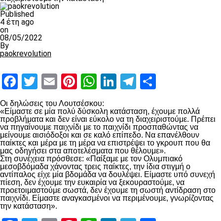
Published
4 έτη ago
on
08/05/2022
By
paokrevolution
Facebook
Twitter
Email
Pinterest
WhatsApp
LinkedIn
Telegram
Μοιραστ
Οι δηλώσεις του Λουτσέσκου:
«Είμαστε σε μία πολύ δύσκολη κατάσταση, έχουμε πολλά
προβλήματα και δεν είναι εύκολο να τη διαχειριστούμε. Πρέπει
να πηγαίνουμε παιχνίδι με το παιχνίδι προσπαθώντας να
μείνουμε αισιόδοξοι και σε καλό επίπεδο. Να επανέλθουν
παίκτες και μέρα με τη μέρα να επιστρέψει το γκρουπ που θα
μας οδηγήσει στα αποτελέσματα που θέλουμε».
Στη συνέχεια πρόσθεσε: «Παίξαμε με τον Ολυμπιακό
μεσοβδόμαδα χάνοντας τρεις παίκτες, την ίδια στιγμή ο
αντίπαλος είχε μία βδομάδα να δουλέψει. Είμαστε υπό συνεχή
πίεση, δεν έχουμε την ευκαιρία να ξεκουραστούμε, να
προετοιμαστούμε σωστά, δεν έχουμε τη σωστή αντίδραση στο
παιχνίδι. Είμαστε αναγκασμένοι να περιμένουμε, γνωρίζοντας
την κατάσταση».