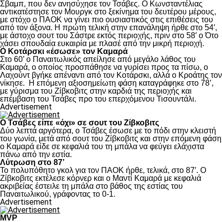
Σβαμπ, που δεν ανησύχησε τον Τσάβες. Ο Κωνσταντέλιας
αντικατέστησε τον Μουργκ στο ξεκίνημα του δευτέρου μέρους,
με στόχο ο ΠΑΟΚ να γίνει πιο ουσιαστικός στις επιθέσεις του
από τον άξονα. Η πρώτη τελική στην επανάληψη ήρθε στο 54′,
με άστοχο σουτ του Σάστρε εκτός περιοχής, πριν στο 58′ ο Ότο
χάσει σπουδαία ευκαιρία με πλασέ από την μικρή περιοχή.
Ο Κοτάρσκι «έσωσε» τον Καμαρά
Στο 60’ ο Παναιτωλικός απείλησε από μεγάλο λάθος του
Καμαρά, ο οποίος προσπάθησε να γυρίσει προς τα πίσω, ο
Λαχούντ βγήκε απέναντι από τον Κοτάρσκι, αλλά ο Κροάτης τον
νίκησε. Η επόμενη αξιοσημείωτη φάση καταγράφηκε στο 78’,
με γύρισμα του Ζίβκοβιτς στην καρδιά της περιοχής και
επέμβαση του Τσάβες προ του επερχόμενου Τισουντάλι.
Advertisement
Ο Τσάβες είπε «όχι» σε σουτ του Ζίβκοβιτς
Δύο λεπτά αργότερα, ο Τσάβες έσωσε με το πόδι στην κλειστή
του γωνία, μετά από σουτ του Ζίβκοβιτς και στην επόμενη φάση
ο Καμαρά είδε σε κεφαλιά του τη μπάλα να φεύγει ελάχιστα
πάνω από την εστία.
Λύτρωση στο 87’
Το πολυπόθητο γκολ για τον ΠΑΟΚ ήρθε, τελικά, στο 87′. Ο
Ζίβκοβιτς εκτέλεσε κόρνερ και ο Μαντί Καμαρά με κεφαλιά
ακριβείας έστειλε τη μπάλα στο βάθος της εστίας του
Παναιτωλικού, γράφοντας το 0-1.
Advertisement
MVP