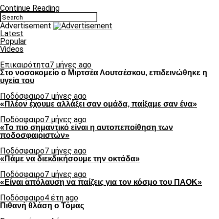
Continue Reading
Advertisement
Latest
Popular
Videos
Επικαιρότητα
7 μήνες ago
Στο νοσοκομείο ο Μιρτσέα Λουτσέσκου, επιδεινώθηκε η
υγεία του
Ποδόσφαιρο
7 μήνες ago
«Πλέον έχουμε αλλάξει σαν ομάδα, παίξαμε σαν ένα»
Ποδόσφαιρο
7 μήνες ago
«Το πιο σημαντικό είναι η αυτοπεποίθηση των
ποδοσφαιριστών»
Ποδόσφαιρο
7 μήνες ago
«Πάμε να διεκδικήσουμε την οκτάδα»
Ποδόσφαιρο
7 μήνες ago
«Είναι απόλαυση να παίζεις για τον κόσμο του ΠΑΟΚ»
Ποδόσφαιρο
4 έτη ago
Πιθανή θλάση ο Τόμας