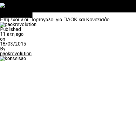
Στο OPEN τα προκριματικά, στη NOVA τα του πρωταθλήματος
Σαν σήμερα: Οταν “έφυγε” ο Λόραντ
πρωτοσέλιδο
Επιμένουν οι Πορτογάλοι για ΠΑΟΚ και Κονσεϊσάο
Published
11 έτη ago
on
18/03/2015
By
paokrevolution