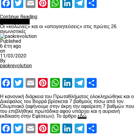
Facebook
Twitter
Email
Pinterest
WhatsApp
LinkedIn
Telegram
Μοιραστ
Continue Reading
Ποδόσφαιρο
Οι «κολώνες» και οι «απογοητεύσεις» στις πρώτες 26
αγωνιστικές
Published
6 έτη ago
on
11/03/2020
By
paokrevolution
Facebook
Twitter
Email
Pinterest
WhatsApp
LinkedIn
Telegram
Μοιραστ
Η κανονική διάρκεια του Πρωταθλήματος ολοκληρώθηκε και ο
Δικέφαλος του Βορρά βρίσκεται 7 βαθμούς πίσω από τον
Ολυμπιακό (αφήνουμε στην άκρη την αφαίρεση 7 βαθμών που
του επιβλήθηκε πρωτόδικα αφού υπάρχει και η αυριανή
εκδίκαση στην Εφέσεων). Το άρθρο
εδώ
Facebook
Twitter
Email
Pinterest
WhatsApp
LinkedIn
Telegram
Μοιραστ