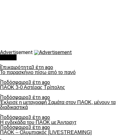
Advertisement
Τάσεις
Επικαιρότητα
3 έτη ago
Το παρασκήνιο πίσω από το πανό
Ποδόσφαιρο
3 έτη ago
ΠΑΟΚ 3-0 Αστέρας Τρίπολης
Ποδόσφαιρο
3 έτη ago
Έκλεισε η μεταγραφή Σαμάτα στον ΠΑΟΚ, μένουν τα
διαδικαστικά
Ποδόσφαιρο
3 έτη ago
Η ενδεκάδα του ΠΑΟΚ με Άιντραχτ
Ποδόσφαιρο
3 έτη ago
ΠΑΟΚ – Ολυμπιακός [LIVESTREAMING]