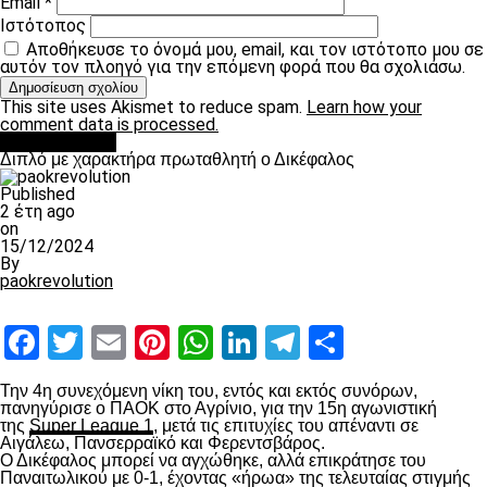
Email
*
Ιστότοπος
Αποθήκευσε το όνομά μου, email, και τον ιστότοπο μου σε
αυτόν τον πλοηγό για την επόμενη φορά που θα σχολιάσω.
This site uses Akismet to reduce spam.
Learn how your
comment data is processed.
πρωτοσέλιδο
Διπλό με χαρακτήρα πρωταθλητή ο Δικέφαλος
Published
2 έτη ago
on
15/12/2024
By
paokrevolution
Facebook
Twitter
Email
Pinterest
WhatsApp
LinkedIn
Telegram
Μοιραστ
Την 4
η
συνεχόμενη νίκη του, εντός και εκτός συνόρων,
πανηγύρισε ο ΠΑΟΚ στο Αγρίνιο, για την 15
η
αγωνιστική
της
Super League 1
, μετά τις επιτυχίες του απέναντι σε
Αιγάλεω, Πανσερραϊκό και Φερεντσβάρος.
Ο Δικέφαλος μπορεί να αγχώθηκε, αλλά επικράτησε του
Παναιτωλικού με 0-1, έχοντας «ήρωα» της τελευταίας στιγμής