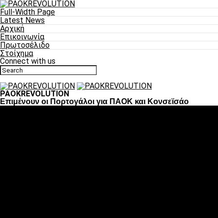
Full-Width Page
Latest News
Αρχική
Επικοινωνία
Πρωτοσέλιδο
Στοίχημα
Connect with us
PAOKREVOLUTION
Επιμένουν οι Πορτογάλοι για ΠΑΟΚ και Κονσεϊσάο
Ποδόσφαιρο
«Πλέον έχουμε αλλάξει σαν ομάδα, παίξαμε σαν ένα»
«Το πιο σημαντικό είναι η αυτοπεποίθηση των
ποδοσφαιριστών»
«Πάμε να διεκδικήσουμε την οκτάδα»
«Είναι απόλαυση να παίζεις για τον κόσμο του ΠΑΟΚ»
«Θα τα δώσουμε όλα κόντρα στη Λιόν για την οκτάδα»
Μπάσκετ