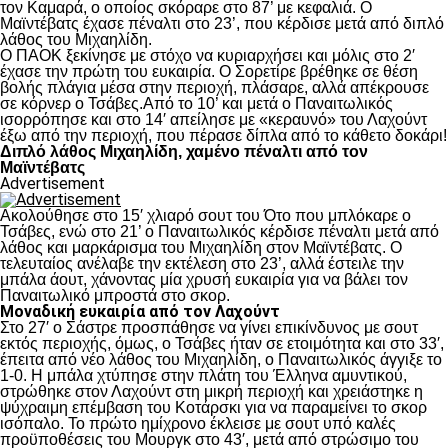
τον Καμαρά, ο οποίος σκόραρε στο 87’ με κεφαλιά. Ο
Μαϊντέβατς έχασε πέναλτι στο 23’, που κέρδισε μετά από διπλό
λάθος του Μιχαηλίδη.
Ο ΠΑΟΚ ξεκίνησε με στόχο να κυριαρχήσει και μόλις στο 2′
έχασε την πρώτη του ευκαιρία. Ο Σορετίρε βρέθηκε σε θέση
βολής πλάγια μέσα στην περιοχή, πλάσαρε, αλλά απέκρουσε
σε κόρνερ ο Τσάβες.Από το 10’ και μετά ο Παναιτωλικός
ισορρόπησε και στο 14′ απείλησε με «κεραυνό» του Λαχούντ
έξω από την περιοχή, που πέρασε δίπλα από το κάθετο δοκάρι!
Διπλό λάθος Μιχαηλίδη, χαμένο πέναλτι από τον
Μαϊντέβατς
Advertisement
Ακολούθησε στο 15′ χλιαρό σουτ του Ότο που μπλόκαρε ο
Τσάβες, ενώ στο 21’ ο Παναιτωλικός κέρδισε πέναλτι μετά από
λάθος και μαρκάρισμα του Μιχαηλίδη στον Μαϊντέβατς. Ο
τελευταίος ανέλαβε την εκτέλεση στο 23’, αλλά έστειλε την
μπάλα άουτ, χάνοντας μία χρυσή ευκαιρία για να βάλει τον
Παναιτωλικό μπροστά στο σκορ.
Μοναδική ευκαιρία από τον Λαχούντ
Στο 27′ ο Σάστρε προσπάθησε να γίνει επικίνδυνος με σουτ
εκτός περιοχής, όμως, ο Τσάβες ήταν σε ετοιμότητα και στο 33′,
έπειτα από νέο λάθος του Μιχαηλίδη, ο Παναιτωλικός άγγιξε το
1-0. Η μπάλα χτύπησε στην πλάτη του Έλληνα αμυντικού,
στρώθηκε στον Λαχούντ στη μικρή περιοχή και χρειάστηκε η
ψύχραιμη επέμβαση του Κοτάρσκι για να παραμείνει το σκορ
ισόπαλο. Το πρώτο ημίχρονο έκλεισε με σουτ υπό καλές
προϋποθέσεις του Μουργκ στο 43′, μετά από στρώσιμο του