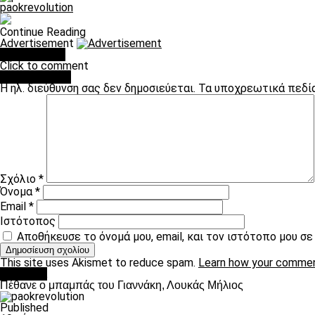
paokrevolution
Continue Reading
Advertisement
You may like
Click to comment
Leave a Reply
Η ηλ. διεύθυνση σας δεν δημοσιεύεται.
Τα υποχρεωτικά πεδί
Σχόλιο
*
Όνομα
*
Email
*
Ιστότοπος
Αποθήκευσε το όνομά μου, email, και τον ιστότοπο μου σ
This site uses Akismet to reduce spam.
Learn how your commen
Διάφορα
Πέθανε ο μπαμπάς του Γιαννάκη, Λουκάς Μήλιος
Published