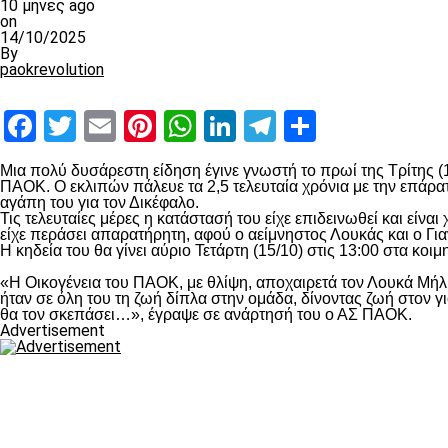
10 μήνες ago
on
14/10/2025
By
paokrevolution
Facebook
Twitter
Email
Pinterest
WhatsApp
LinkedIn
Telegram
Μοιραστ
Μια πολύ δυσάρεστη είδηση έγινε γνωστή το πρωί της Τρίτης (1
ΠΑΟΚ. Ο εκλιπών πάλευε τα 2,5 τελευταία χρόνια με την επάρατ
αγάπη του για τον Δικέφαλο.
Τις τελευταίες μέρες η κατάστασή του είχε επιδεινωθεί και είν
είχε περάσει απαρατήρητη, αφού ο αείμνηστος Λουκάς και ο Γι
Η κηδεία του θα γίνει αύριο Τετάρτη (15/10) στις 13:00 στα κο
«Η Οικογένεια του ΠΑΟΚ, με θλίψη, αποχαιρετά τον Λουκά Μήλιο
ήταν σε όλη του τη ζωή δίπλα στην ομάδα, δίνοντας ζωή στον γ
θα τον σκεπάσει…», έγραψε σε ανάρτησή του ο ΑΣ ΠΑΟΚ.
Advertisement