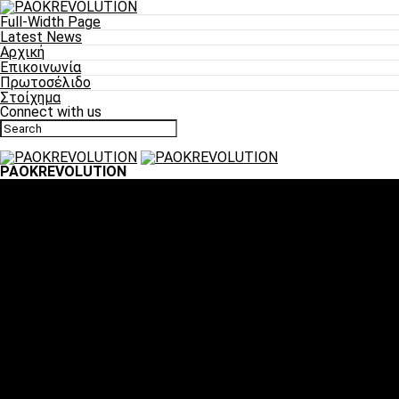
Full-Width Page
Latest News
Αρχική
Επικοινωνία
Πρωτοσέλιδο
Στοίχημα
Connect with us
PAOKREVOLUTION
Ποδόσφαιρο
«Πλέον έχουμε αλλάξει σαν ομάδα, παίξαμε σαν ένα»
«Το πιο σημαντικό είναι η αυτοπεποίθηση των ποδοσφαιριστώ
«Πάμε να διεκδικήσουμε την οκτάδα»
«Είναι απόλαυση να παίζεις για τον κόσμο του ΠΑΟΚ»
«Θα τα δώσουμε όλα κόντρα στη Λιόν για την οκτάδα»
Μπάσκετ
Αλλαγή ώρας με Σπόρτινγκ και Μπιλμπάο