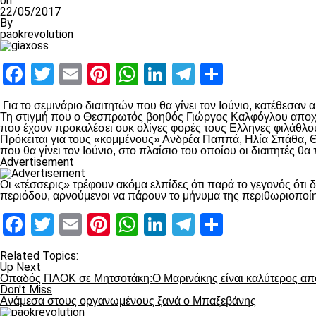
on
22/05/2017
By
paokrevolution
Facebook
Twitter
Email
Pinterest
WhatsApp
LinkedIn
Telegram
Μοιραστ
Για το σεμινάριο διαιτητών που θα γίνει τον Ιούνιο, κατέθεσαν 
Τη στιγμή που ο Θεσπρωτός βοηθός Γιώργος Καλφόγλου αποχώρ
που έχουν προκαλέσει ουκ ολίγες φορές τους Ελληνες φιλάθλους
Πρόκειται για τους «κομμένους» Ανδρέα Παππά, Ηλία Σπάθα, Θ
που θα γίνει τον Ιούνιο, στο πλαίσιο του οποίου οι διαιτητές θ
Advertisement
Οι «τέσσερις» τρέφουν ακόμα ελπίδες ότι παρά το γεγονός ότι 
περιόδου, αρνούμενοι να πάρουν το μήνυμα της περιθωριοποί
Facebook
Twitter
Email
Pinterest
WhatsApp
LinkedIn
Telegram
Μοιραστ
Related Topics:
Up Next
Οπαδός ΠΑΟΚ σε Μητσοτάκη:Ο Μαρινάκης είναι καλύτερος από
Don't Miss
Ανάμεσα στους οργανωμένους ξανά ο Μπαξεβάνης