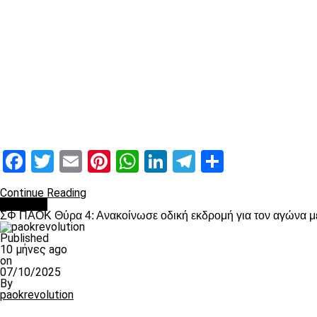
Facebook
Twitter
Email
Pinterest
WhatsApp
LinkedIn
Telegram
Μοιραστ
Continue Reading
Διάφορα
ΣΦ ΠΑΟΚ Θύρα 4: Ανακοίνωσε οδική εκδρομή για τον αγώνα με
Published
10 μήνες ago
on
07/10/2025
By
paokrevolution