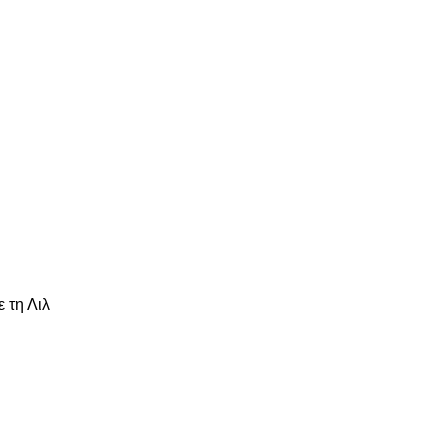
είτε
 τη Λιλ