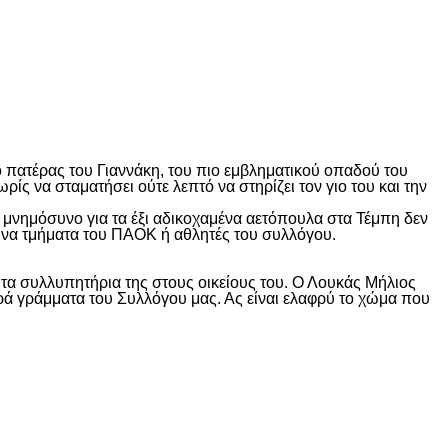
ο πατέρας του Γιαννάκη, του πιο εμβληματικού οπαδού του
ς να σταματήσει ούτε λεπτό να στηρίζει τον γιο του και την
το μνημόσυνο για τα έξι αδικοχαμένα αετόπουλα στα Τέμπη δεν
γώνα τμήματα του ΠΑΟΚ ή αθλητές του συλλόγου.
 τα συλλυπητήρια της στους οικείους του. Ο Λουκάς Μήλιος
ιερά γράμματα του Συλλόγου μας. Ας είναι ελαφρύ το χώμα που