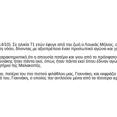
είτε
4/10). Σε ηλικία 71 ετών έφυγε από την ζωή ο Λουκάς Μήλιος, 
η νόσο, δίνοντας με αξιοπρέπεια έναν προσωπικό αγώνα και χωρί
αι χαρακτηριστικό ότι η απουσία πατέρα και γιου από το πρόσφα
αννάκης ήταν πάντα εκεί, όπως ήταν πάντα εκεί όπου έδιναν α
ιμητήρια της Μαλακοπής.
, πατέρα του πιο πιστού φιλάθλου μας, Γιαννάκη, και εκφράζει
ιό του, Γιαννάκη, ο οποίος την αντλούσε μέσα από τα τέσσερα 