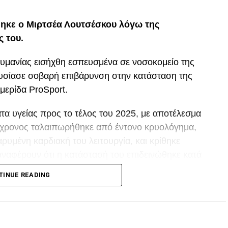
ηκε ο Μιρτσέα Λουτσέσκου λόγω της
ς του.
ουμανίας εισήχθη εσπευσμένα σε νοσοκομείο της
ουσίασε σοβαρή επιβάρυνση στην κατάσταση της
μερίδα ProSport.
α υγείας προς το τέλος του 2025, με αποτέλεσμα
80χρονος ταλαιπωρήθηκε από έντονο κρυολόγημα,
ρυμένη καρδιακή του λειτουργία, και κρίθηκε
αναφέρουν ότι η κατάστασή του επιδεινώθηκε κατά
TINUE READING
p
In
egram
οιραστείτε