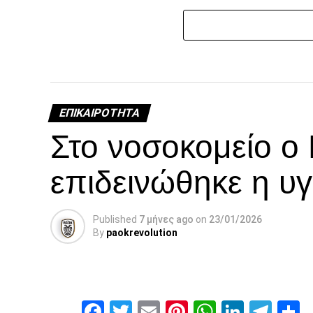
ΕΠΙΚΑΙΡΌΤΗΤΑ
Στο νοσοκομείο ο
επιδεινώθηκε η υγ
Published
7 μήνες ago
on
23/01/2026
By
paokrevolution
Facebook
Twitter
Email
Pinterest
WhatsAp
Linked
Tel
Μ