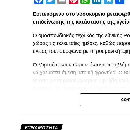
Εσπευσμένα στο νοσοκομείο μεταφέρθ
επιδείνωσης της κατάστασης της υγεία
Ο ομοσπονδιακός τεχνικός της εθνικής Ρ
χώρας τις τελευταίες ημέρες, καθώς παρ
υγείας του, σύμφωνα με τη ρουμανική εφη
Ο Μιρτσέα αντιμετώπισε έντονα προβλήματ
να χρειαστεί άμεση ιατρική φροντίδα. Ο 
το οποίο επηρέασε αρνητικά την ήδη επιβα
αναγκαία να νοσηλευτεί. Οι πληροφορίες 
τη διάρκεια της νοσηλείας του.
CON
Facebook
Twitter
Email
Pinterest
WhatsAp
Linked
Tel
Μ
ΕΠΙΚΑΙΡΌΤΗΤΑ