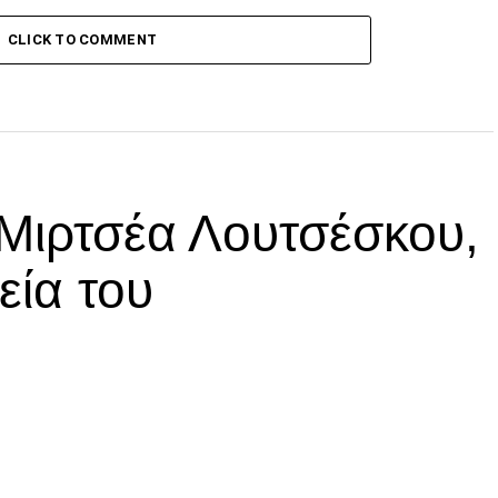
CLICK TO COMMENT
 Μιρτσέα Λουτσέσκου,
εία του
p
In
egram
οιραστείτε