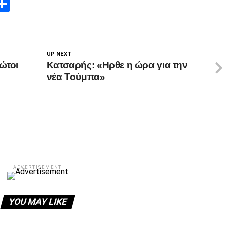
App
edIn
elegram
Μοιραστείτε
UP NEXT
ώτοι
Κατσαρής: «Ηρθε η ώρα για την
νέα Τούμπα»
ADVERTISEMENT
YOU MAY LIKE