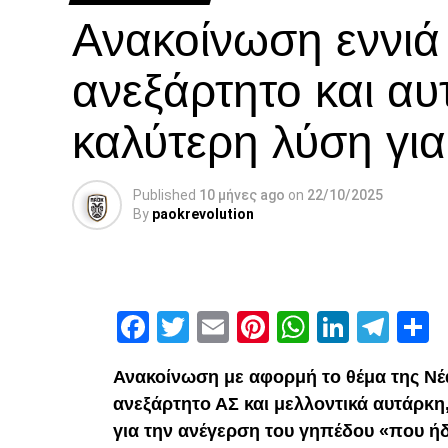
Ανακοίνωση εννι
ανεξάρτητο και αυ
καλύτερη λύση γι
Published
10 μήνες ago
on
22/10/2025
By
paokrevolution
Facebook
Twitter
Email
Pinterest
WhatsAp
Linked
Tel
Μ
Ανακοίνωση με αφορμή το θέμα της Νέ
ανεξάρτητο ΑΣ και μελλοντικά αυτάρκη
για την ανέγερση του γηπέδου «που ήδ