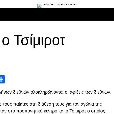
ΙΡΟ
ΜΠΆΣΚΕΤ
ΒΌΛΛΕΫ
ΕΠΙΚΑΙΡΌΤΗΤΑ
ΑΝΤΊΠΑΛΟΙ
ο Τσίμιροτ
App
edIn
elegram
Μοιραστείτε
ήνων διεθνών ολοκληρώνονται οι αφίξεις των διεθνών.
ς τους παίκτες στη διάθεση τους για τον αγώνα της
ταν στο προπονητικό κέντρο και ο Τσίμιροτ ο οποίος