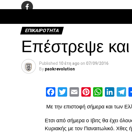
ΠΟΔΌΣΦΑ
ΕΠΙΚΑΙΡΌΤΗΤΑ
Επέστρεψε και 
Published
10 έτη ago
on
07/09/2016
By
paokrevolution
Facebook
Twitter
Email
Pinterest
Whats
Link
T
Με την επιστοφή σήμερα και των Ελλ
Ετσι από σήμερα ο Ιβιτς θα έχει όλου
Κυριακής με τον Παναιτωλικό. Χθες ή