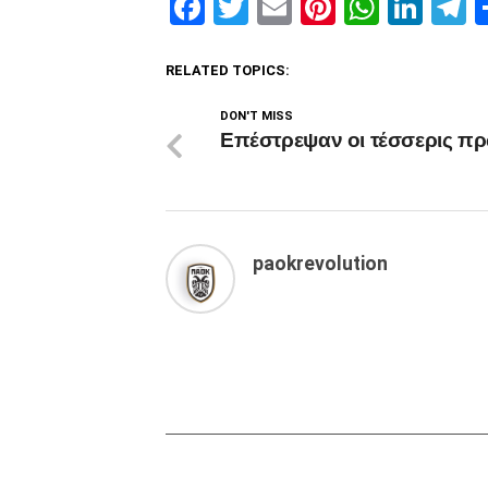
Facebook
Twitter
Email
Pinterest
Whats
Link
T
RELATED TOPICS:
DON'T MISS
Επέστρεψαν οι τέσσερις πρ
paokrevolution