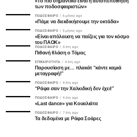
«Το πιο σημαντικό είναι η αυτοπεποίθηση
2. Την πιο σίγουρη και την πιο γρήγορη λύση για την
των ποδοσφαιριστών»
ανέγερση της νέας Τούμπας που ήδη έχει καθυστερήσει
ΠΟΔΌΣΦΑΙΡΟ
6 μήνες ago
πολύ να δωθεί στον λαό του ΠΑΟΚ.
«Πάμε να διεκδικήσουμε την οκτάδα»
ΠΟΔΌΣΦΑΙΡΟ
6 μήνες ago
Και από ότι φαίνεται, ούτε γρήγοροι, ούτε σίγουροι, ούτε
«Είναι απόλαυση να παίζεις για τον κόσμο
ανεξάρτητοι σταθήκατε.
του ΠΑΟΚ»
ΠΟΔΌΣΦΑΙΡΟ
4 έτη ago
Πιθανή θλάση ο Τόμας
Επιθυμία λοιπόν του κόσμου που σας στήριξε είναι να
δωθούν ΑΜΕΣΑ αποτελέσματα και λύσεις οι οποίες
ΕΠΙΚΑΙΡΌΤΗΤΑ
4 έτη ago
Παρουσίαση με… πλακάτ “κάντε καμιά
υποστηρίζονται από συμπαγής απόψεις και όχι αβάσιμες
μεταγραφή!”
τεκμηριώσεις και κομφούζιο καθυστερήσεων για το τι
πραγματικά συμβαίνει με την κληρονομιά του συλλόγου
ΠΟΔΌΣΦΑΙΡΟ
4 έτη ago
“Ράφα σαν την Χαλκιδική δεν έχει!”
μας.
ΠΟΔΌΣΦΑΙΡΟ
4 έτη ago
«Last dance» για Κουαλιάτα
Υγ1
ΠΟΔΌΣΦΑΙΡΟ
7 έτη ago
Τα δεδομένα με Ράφα Σοάρες
ADVERTISEMENT