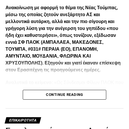
Ανακοίνωση με αφορμή το θέμα της Νέας Τούμπας,
μέσω της οποίας ζητούν ανεξάρτητο ΑΣ και
μελλοντικά αυτάρκη, αλλά και την πιο σίγουρη και
γρήγορη λύση για την ανέγερση του γηπέδου «που
ήδη έχει καθυστερήσει», όπως τονίζουν, εξέδωσαν
εννιά ΣΦ ΠΑΟΚ (ΑΜΠΑΛΑΕΑ, ΜΑΚΕΔΟΝΕΣ,
ΤΟΥΜΠΑ, #031# ΠΕΡΑΙΑ (ΕΟ), ΕΠΑΝΟΜΗ,
ΑΜΥΝΤΑΙΟ, ΜΟΥΔΑΝΙΑ, ΦΛΩΡΙΝΑ ΚΑΙ
ΧΡΥΣΟΥΠΟΛΗΣ). Εξηγούν και γιατί έκαναν επίσκεψη
στον Ερασιτέχνη τις προηγούμενες ημέρες.
Αναλυτικά το κείμενο:
«Ως Σύνδεσμοι Φίλων ΠΑΟΚ που
λειτουργούμε καθημερινά με γνώμωνα το καλό του
CONTINUE READING
Δικεφάλου και μόνο, αισθανόμαστε την ανάγκη να
τοποθετηθούμε (ελπίζουμε για τελευταία φορά) καθώς εν
όψη των 100 ετών τα διοικητικά εσωπροβλήματα του
οργανισμού δεν φαίνεται να καταλαγιάζουν (κάθε άλλο
ΕΠΙΚΑΙΡΌΤΗΤΑ
μάλλον) παρά τις επανειλημμένες προσπάθειες μας να