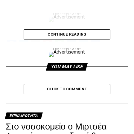
ADVERTISEMENT
CONTINUE READING
Facebook
Twitter
Email
Pinterest
WhatsApp
LinkedIn
Telegram
Μοιρασ
ADVERTISEMENT
RELATED TOPICS:
YOU MAY LIKE
UP NEXT
Πόρτα σε Αλαφούζο από όλες τις ΠΑΕ!
DON'T MISS
CLICK TO COMMENT
Λέο Μάτος: «Δεν το σκέφτηκα δεύτερη φορά για
τον ΠΑΟΚ»
ΕΠΙΚΑΙΡΌΤΗΤΑ
paokrevolution
Στο νοσοκομείο ο Μιρτσέα