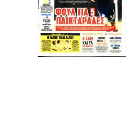
είναι αυτές που τους θέτουν εκτός κάδρου για εμάς
είμαστε πάντα διαθέσιμοι…
Υγ4
ADVERTISEMENT
Εμείς είμαστε μόνο Π.Α.Ο.Κ.
Μόνο τα 4 γράμματα έχουν σημασία για εμάς και
ΚΑΝΕΝΑΣ δεν είναι πάνω απο αυτά τα ιερά γράμματα.
Μετά τιμής,
ΣΦ ΠΑΟΚ