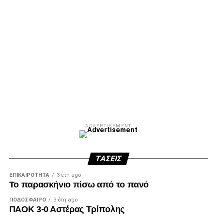
ADVERTISEMENT
ΑΜΠΑΛΑΕΑ, ΜΑΚΕΔΟΝΕΣ, ΤΟΥΜΠΑ, #031#
ΠΕΡΑΙΑ (ΕΟ) , ΕΠΑΝΟΜΗ
ΑΜΥΝΤΑΙΟ, ΜΟΥΔΑΝΙΑ, ΦΛΩΡΙΝΑ,
ΧΡΥΣΟΥΠΟΛΗ».
ADVERTISEMENT
ADVERTISEMENT
ΤΆΣΕΙΣ
ΕΠΙΚΑΙΡΌΤΗΤΑ
3 έτη ago
Το παρασκήνιο πίσω από το πανό
Facebook
Twitter
Email
Pinterest
WhatsApp
LinkedIn
Telegram
Μοιρασ
ΠΟΔΌΣΦΑΙΡΟ
3 έτη ago
ΠΑΟΚ 3-0 Αστέρας Τρίπολης