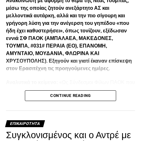
Ανακοίνωση με αφορμή το θέμα της Νέας Τούμπας,
μέσω της οποίας ζητούν ανεξάρτητο ΑΣ και
μελλοντικά αυτάρκη, αλλά και την πιο σίγουρη και
γρήγορη λύση για την ανέγερση του γηπέδου «που
ήδη έχει καθυστερήσει», όπως τονίζουν, εξέδωσαν
εννιά ΣΦ ΠΑΟΚ (ΑΜΠΑΛΑΕΑ, ΜΑΚΕΔΟΝΕΣ,
ΤΟΥΜΠΑ, #031# ΠΕΡΑΙΑ (ΕΟ), ΕΠΑΝΟΜΗ,
ΑΜΥΝΤΑΙΟ, ΜΟΥΔΑΝΙΑ, ΦΛΩΡΙΝΑ ΚΑΙ
ΧΡΥΣΟΥΠΟΛΗΣ). Εξηγούν και γιατί έκαναν επίσκεψη
στον Ερασιτέχνη τις προηγούμενες ημέρες.
Αναλυτικά το κείμενο:
«Ως Σύνδεσμοι Φίλων ΠΑΟΚ που
λειτουργούμε καθημερινά με γνώμωνα το καλό του
CONTINUE READING
Δικεφάλου και μόνο, αισθανόμαστε την ανάγκη να
τοποθετηθούμε (ελπίζουμε για τελευταία φορά) καθώς εν
όψη των 100 ετών τα διοικητικά εσωπροβλήματα του
οργανισμού δεν φαίνεται να καταλαγιάζουν (κάθε άλλο
ΕΠΙΚΑΙΡΌΤΗΤΑ
μάλλον) παρά τις επανειλημμένες προσπάθειες μας να
Συγκλονισμένος και ο Αντρέ με
επικρατήσει η λογική, η ενότητα και η υγιείς σκέψη προς