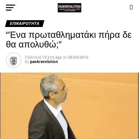
ΕΠΙΚΑΙΡΌΤΗΤΑ
“Ένα πρωταθληματάκι πήρα δε
θα απολυθώ;”
Published
10 έτη ago
on
28/04/2016
By
paokrevolution