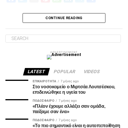
Πρώτον, όσον αφορά το περιεχόμενο της επίσκεψης μας
και δεύτερον για την συνολική μας στάση και εμπλοκή στα
διοικητικά ζητήματα που αφορούν την επόμενη μέρα του
CONTINUE READING
ΠΑΟΚ.
Ο λόγος της επίσκεψης… απλός, “Κύριοι, με την δικιά μας
στήριξη παραμείνατε 15μελες μετά την παραίτηση
Κατσαρή και δεν ακολουθήσατε όλοι τον ίδιο δρόμο.”
ADVERTISEMENT
Για εμάς δεν έχει αλλάξει κάτι, οι λόγοι της στήριξης μας
από την αρχή μέχρι σήμερα παραμένουν ίδιοι.
LATEST
POPULAR
VIDEOS
1. Ανεξάρτητος ΑΣ και μελλοντικά αυτάρκης,
ΕΠΙΚΑΙΡΌΤΗΤΑ
7 μήνες ago
Στο νοσοκομείο ο Μιρτσέα Λουτσέσκου,
επιδεινώθηκε η υγεία του
ADVERTISEMENT
ΠΟΔΌΣΦΑΙΡΟ
7 μήνες ago
«Πλέον έχουμε αλλάξει σαν ομάδα,
παίξαμε σαν ένα»
ΠΟΔΌΣΦΑΙΡΟ
7 μήνες ago
2. Την πιο σίγουρη και την πιο γρήγορη λύση για την
«Το πιο σημαντικό είναι η αυτοπεποίθηση