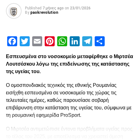
Published
7 μήνες ago
on
23/01/2026
By
paokrevolution
Facebook
Twitter
Email
Pinterest
WhatsApp
LinkedIn
Telegram
Μοιρασ
Εσπευσμένα στο νοσοκομείο μεταφέρθηκε ο Μιρτσέα
Λουτσέσκου λόγω της επιδείνωσης της κατάστασης
της υγείας του.
Ο ομοσπονδιακός τεχνικός της εθνικής Ρουμανίας
εισήχθη εσπευσμένα σε νοσοκομείο της χώρας τις
τελευταίες ημέρες, καθώς παρουσίασε σοβαρή
επιβάρυνση στην κατάσταση της υγείας του, σύμφωνα με
τη ρουμανική εφημερίδα ProSport.
Ο Μιρτσέα αντιμετώπισε έντονα προβλήματα υγείας προς
το τέλος του 2025, με αποτέλεσμα να χρειαστεί άμεση