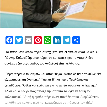
Facebook
Twitter
Email
Pinterest
WhatsApp
LinkedIn
Telegram
Μοιρασ
Το πάρτυ στα αποδυτήρια συνεχίζεται και οι ατάκες είναι θεϊκές. Ο
Γιάννης Καλμαζίδης που πέρσι αν και κατέκτησε το νταμπλ δεν
συνέχισε (το μέγα λάθος του Ανδρέου) είπε γελώντας:
“Πέρσι πήραμε το νταμπλ και απολύθηκα. Φέτος δε θα απολυθώ; Να
γλιτώσουμε και ένσημα..” Φυσικά δίπλα του ο Τσαλόπουλος
ξεκαθάρισε: “Θέλει και ερώτημα για το αν θα συνεχίσει ο Γιάννης;”
Αλλά και ο Κουρνέτας πέταξε την σπόντα του για τα λάθη του
καλοκαιριού: “Αυτή η ομάδα πήρε έναν πανάξιο τίτλο. Διορθώθηκαν
τα λάθη του καλοκαιριού και καταφέραμε να πάρουμε τον τίτλο”.