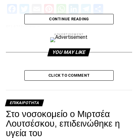
Facebook
Twitter
Email
Pinterest
WhatsApp
LinkedIn
Telegram
Μοιρασ
CONTINUE READING
RELATED TOPICS:
ADVERTISEMENT
UP NEXT
Η αποθέωση στο Παλατάκι για τον πρωταθλητή
ΠΑΟΚ (vids)
YOU MAY LIKE
DON'T MISS
ΠΡΩΤΑΘΛΗΤΗΣ με ΕΠΙΚΗ ΑΝΑΤΡΟΠΗ
CLICK TO COMMENT
paokrevolution
ΕΠΙΚΑΙΡΌΤΗΤΑ
Στο νοσοκομείο ο Μιρτσέα
Λουτσέσκου, επιδεινώθηκε η
υγεία του