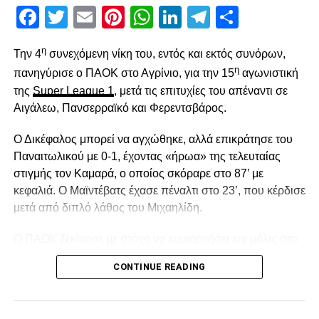
Facebook
Twitter
Email
Pinterest
WhatsApp
LinkedIn
Telegram
Μοιρασ
η
Την 4
συνεχόμενη νίκη του, εντός και εκτός συνόρων,
η
πανηγύρισε ο ΠΑΟΚ στο Αγρίνιο, για την 15
αγωνιστική
της
Super League 1
, μετά τις επιτυχίες του απέναντι σε
Αιγάλεω, Πανσερραϊκό και Φερεντσβάρος.
Ο Δικέφαλος μπορεί να αγχώθηκε, αλλά επικράτησε του
Παναιτωλικού με 0-1, έχοντας «ήρωα» της τελευταίας
στιγμής τον Καμαρά, ο οποίος σκόραρε στο 87’ με
κεφαλιά. Ο Μαϊντέβατς έχασε πέναλτι στο 23’, που κέρδισε
μετά από διπλό λάθος του Μιχαηλίδη.
Ο ΠΑΟΚ ξεκίνησε με στόχο να κυριαρχήσει και μόλις στο
2′ έχασε την πρώτη του ευκαιρία. Ο Σορετίρε βρέθηκε σε
CONTINUE READING
θέση βολής πλάγια μέσα στην περιοχή, πλάσαρε, αλλά
απέκρουσε σε κόρνερ ο Τσάβες.Από το 10’ και μετά ο
Παναιτωλικός ισορρόπησε και στο 14′ απείλησε με