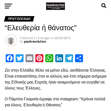
ΠΡΩΤΟΣΈΛΙΔΟ
“Ελευθερία ή θάνατος”
Published
11 έτη ago
on
25/03/2015
By
paokrevolution
Facebook
Twitter
Email
Pinterest
WhatsApp
LinkedIn
Telegram
Μοιρασ
Ζει στην Ελλάδα, θέλει να μείνει εδώ, αισθάνεται Έλληνας.
Είναι επαναστάτης έτσι κι αλλιώς και έτσι σήμερα ανήμερα
της ΕΘνικής μας Εορτής ήταν αναμενόμενο να ευχηθεί σε
όλους τους Έλληνες.
Ο Πάμπλο Γκαρσία έγραψε στο instagram: “Χρόνια πολλά
για όλους. Ελευθερία ή Θάνατος”