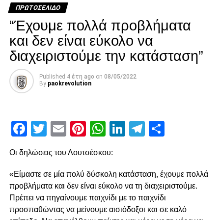
«κεραυνό» του Λαχούντ έξω από την περιοχή, που
ΠΡΩΤΟΣΈΛΙΔΟ
πέρασε δίπλα από το κάθετο δοκάρι!
“Έχουμε πολλά προβλήματα
Διπλό λάθος Μιχαηλίδη, χαμένο πέναλτι από τον
και δεν είναι εύκολο να
Μαϊντέβατς
διαχειριστούμε την κατάσταση”
Published
4 έτη ago
on
08/05/2022
ADVERTISEMENT
By
paokrevolution
Facebook
Twitter
Email
Pinterest
WhatsApp
LinkedIn
Telegram
Μοιρασ
Ακολούθησε στο 15′ χλιαρό σουτ του Ότο που μπλόκαρε
ο Τσάβες, ενώ στο 21’ ο Παναιτωλικός κέρδισε πέναλτι
μετά από λάθος και μαρκάρισμα του Μιχαηλίδη στον
Οι δηλώσεις του Λουτσέσκου:
Μαϊντέβατς. Ο τελευταίος ανέλαβε την εκτέλεση στο 23’,
«Είμαστε σε μία πολύ δύσκολη κατάσταση, έχουμε πολλά
αλλά έστειλε την μπάλα άουτ, χάνοντας μία χρυσή
προβλήματα και δεν είναι εύκολο να τη διαχειριστούμε.
ευκαιρία για να βάλει τον Παναιτωλικό μπροστά στο σκορ.
Πρέπει να πηγαίνουμε παιχνίδι με το παιχνίδι
Μοναδική ευκαιρία από τον Λαχούντ
προσπαθώντας να μείνουμε αισιόδοξοι και σε καλό