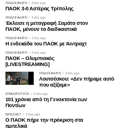
ΠΟΔΌΣΦΑΙΡΟ
3 έτη ago
ΠΑΟΚ 3-0 Αστέρας Τρίπολης
ΠΟΔΌΣΦΑΙΡΟ
3 έτη ago
Έκλεισε η μεταγραφή Σαμάτα στον
ΠΑΟΚ, μένουν τα διαδικαστικά
ΠΟΔΌΣΦΑΙΡΟ
3 έτη ago
Η ενδεκάδα του ΠΑΟΚ με Άιντραχτ
ΠΟΔΌΣΦΑΙΡΟ
3 έτη ago
ΠΑΟΚ – Ολυμπιακός
[LIVESTREAMING]
ΠΟΔΌΣΦΑΙΡΟ
3 έτη ago
Λουτσέσκου: «Δεν πήραμε αυτό
που αξίζαμε»
ΕΠΙΚΑΙΡΌΤΗΤΑ
6 έτη ago
101 χρόνια από τη Γενοκτονία των
Ποντίων
ΜΠΆΣΚΕΤ
3 έτη ago
Ο ΠΑΟΚ πήρε την πρόκριση στα
ημιτελικά