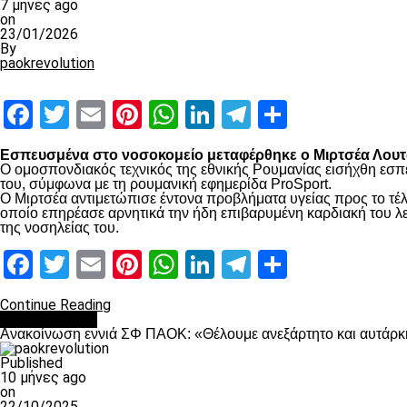
7 μήνες ago
on
23/01/2026
By
paokrevolution
Facebook
Twitter
Email
Pinterest
WhatsApp
LinkedIn
Telegram
Μοιραστ
Εσπευσμένα στο νοσοκομείο μεταφέρθηκε ο Μιρτσέα Λουτσ
Ο ομοσπονδιακός τεχνικός της εθνικής Ρουμανίας εισήχθη εσπ
του, σύμφωνα με τη ρουμανική εφημερίδα ProSport.
Ο Μιρτσέα αντιμετώπισε έντονα προβλήματα υγείας προς το τέλ
οποίο επηρέασε αρνητικά την ήδη επιβαρυμένη καρδιακή του λει
της νοσηλείας του.
Facebook
Twitter
Email
Pinterest
WhatsApp
LinkedIn
Telegram
Μοιραστ
Continue Reading
Επικαιρότητα
Ανακοίνωση εννιά ΣΦ ΠΑΟΚ: «Θέλουμε ανεξάρτητο και αυτάρκη
Published
10 μήνες ago
on
22/10/2025