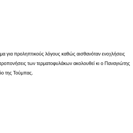
α για προληπτικούς λόγους καθώς αισθανόταν ενοχλήσεις
ις προπονήσεις των τερματοφυλάκων ακολουθεί κι ο Παναγιώτης
δο της Τούμπας.