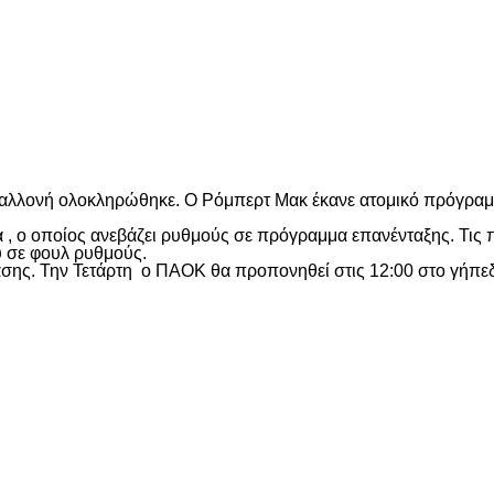
είτε
λλονή ολοκληρώθηκε. Ο Ρόμπερτ Μακ έκανε ατομικό πρόγραμμ
στα , ο οποίος ανεβάζει ρυθμούς σε πρόγραμμα επανένταξης. Τ
υ σε φουλ ρυθμούς.
σης. Την Τετάρτη ο ΠΑΟΚ θα προπονηθεί στις 12:00 στο γήπε
είτε