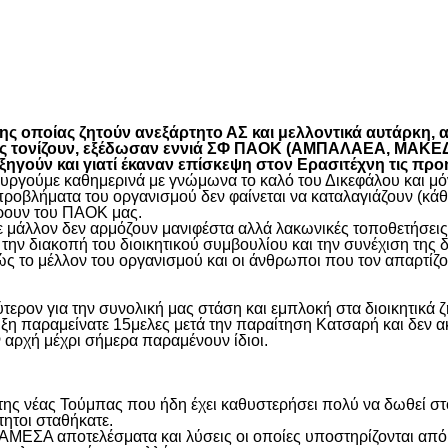
είτε
 οποίας ζητούν ανεξάρτητο ΑΣ και μελλοντικά αυτάρκη, αλ
όπως τονίζουν, εξέδωσαν εννιά ΣΦ ΠΑΟΚ (ΑΜΠΑΛΑΕΑ, ΜΑ
ύν και γιατί έκαναν επίσκεψη στον Ερασιτέχνη τις προ
γούμε καθημερινά με γνώμωνα το καλό του Δικεφάλου και μόνο
προβλήματα του οργανισμού δεν φαίνεται να καταλαγιάζουν (κά
φέρουν του ΠΑΟΚ μας.
μάλλον δεν αρμόζουν μανιφέστα αλλά λακωνικές τοποθετήσεις 
ην διακοπή του διοικητικού συμβουλίου και την συνέχιση της 
ς το μέλλον του οργανισμού και οι άνθρωποι που τον απαρτίζο
ύτερον για την συνολική μας στάση και εμπλοκή στα διοικητικ
ιξη παραμείνατε 15μελες μετά την παραίτηση Κατσαρή και δεν α
ην αρχή μέχρι σήμερα παραμένουν ίδιοι.
η της νέας Τούμπας που ήδη έχει καθυστερήσει πολύ να δωθεί σ
τητοι σταθήκατε.
 ΑΜΕΣΑ αποτελέσματα και λύσεις οι οποίες υποστηρίζονται από