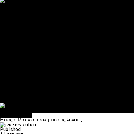
ΠΑΟΚ και τηλεοπτικά: αποκλειστικά απόφαση Σαββίδη
Αντίπαλοι
Νέα προβλήματα στην Μπέτις πριν την Τούμπα
Επίσημο «stop» στους φίλους του ΠΑΟΚ στο Αγρίνιο
Η Λιόν «σφυροκόπησε» τη Μονακό και πλησιάζει στο Champio
ΠΑΟΚ: Τι έκαναν οι αντίπαλοί του στο Europa League
Η Ριέκα διέκοψε την εγγραφή μελών ενόψει… ΠΑΟΚ
Διάφορα
Πέθανε ο μπαμπάς του Γιαννάκη, Λουκάς Μήλιος
ΣΦ ΠΑΟΚ Θύρα 4: Ανακοίνωσε οδική εκδρομή για τον αγώνα με
Κανείς δεν ξέχασε τα έξι αετόπουλα
Στο OPEN τα προκριματικά, στη NOVA τα του πρωταθλήματος
Σαν σήμερα: Οταν “έφυγε” ο Λόραντ
Επικαιρότητα
Εκτός ο Μακ για προληπτικούς λόγους
Published