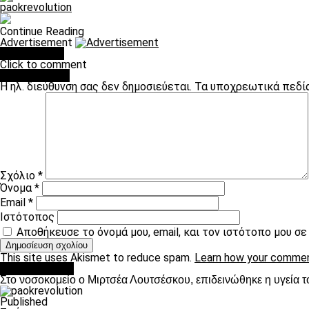
paokrevolution
Continue Reading
Advertisement
You may like
Click to comment
Leave a Reply
Η ηλ. διεύθυνση σας δεν δημοσιεύεται.
Τα υποχρεωτικά πεδί
Σχόλιο
*
Όνομα
*
Email
*
Ιστότοπος
Αποθήκευσε το όνομά μου, email, και τον ιστότοπο μου σ
This site uses Akismet to reduce spam.
Learn how your commen
Επικαιρότητα
Στο νοσοκομείο ο Μιρτσέα Λουτσέσκου, επιδεινώθηκε η υγεία τ
Published