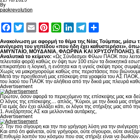
By
paokrevolution
Facebook
Twitter
Email
Pinterest
WhatsApp
LinkedIn
Telegram
Μοιραστ
Ανακοίνωση με αφορμή το θέμα της Νέας Τούμπας, μέσω της
ανέγερση του γηπέδου «που ήδη έχει καθυστερήσει», 
ΑΜΥΝΤΑΙΟ, ΜΟΥΔΑΝΙΑ, ΦΛΩΡΙΝΑ ΚΑΙ ΧΡΥΣΟΥΠΟΛΗΣ). Εξηγο
Αναλυτικά το κείμενο:
«Ως Σύνδεσμοι Φίλων ΠΑΟΚ που λειτουρ
τελευταία φορά) καθώς εν όψη των 100 ετών τα διοικητικά εσω
επικρατήσει η λογική, η ενότητα και η υγιείς σκέψη προς συμ
Χωρίς να μακρηγορούμε καθώς στις περιστάσεις που βιώνουμε 
Μετά την προχθεσινή μας επίσκεψη στα γραφεία του ΑΣ ΠΑΟΚ, τ
του λαού του ΠΑΟΚ την αλήθεια από την δικιά μας πλευρά καθώ
Advertisement
Πρώτον, όσον αφορά το περιεχόμενο της επίσκεψης μας και δε
Ο λόγος της επίσκεψης… απλός, “Κύριοι, με την δικιά μας στήρ
Για εμάς δεν έχει αλλάξει κάτι, οι λόγοι της στήριξης μας από τ
1. Ανεξάρτητος ΑΣ και μελλοντικά αυτάρκης,
Advertisement
2. Την πιο σίγουρη και την πιο γρήγορη λύση για την ανέγερσ
Και από ότι φαίνεται, ούτε γρήγοροι, ούτε σίγουροι, ούτε ανεξάρ
Επιθυμία λοιπόν του κόσμου που σας στήριξε είναι να δωθούν