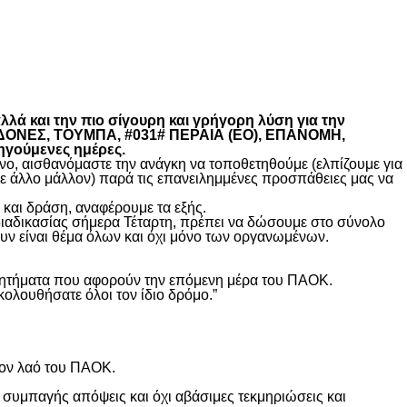
λά και την πιο σίγουρη και γρήγορη λύση για την
ΚΕΔΟΝΕΣ, ΤΟΥΜΠΑ, #031# ΠΕΡΑΙΑ (ΕΟ), ΕΠΑΝΟΜΗ,
ηγούμενες ημέρες.
, αισθανόμαστε την ανάγκη να τοποθετηθούμε (ελπίζουμε για
θε άλλο μάλλον) παρά τις επανειλημμένες προσπάθειες μας να
και δράση, αναφέρουμε τα εξής.
διαδικασίας σήμερα Τέταρτη, πρέπει να δώσουμε στο σύνολο
υν είναι θέμα όλων και όχι μόνο των οργανωμένων.
ά ζητήματα που αφορούν την επόμενη μέρα του ΠΑΟΚ.
κολουθήσατε όλοι τον ίδιο δρόμο.”
τον λαό του ΠΑΟΚ.
 συμπαγής απόψεις και όχι αβάσιμες τεκμηριώσεις και