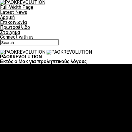
Full-Width Page
Latest News
Αρχική
Επικοινωνία
Πρωτοσέλιδο
Στοίχημα
Connect with us
PAOKREVOLUTION
Εκτός ο Μακ για προληπτικούς λόγους
Ποδόσφαιρο
«Πλέον έχουμε αλλάξει σαν ομάδα, παίξαμε σαν ένα»
«Το πιο σημαντικό είναι η αυτοπεποίθηση των ποδοσφαιριστώ
«Πάμε να διεκδικήσουμε την οκτάδα»
«Είναι απόλαυση να παίζεις για τον κόσμο του ΠΑΟΚ»
«Θα τα δώσουμε όλα κόντρα στη Λιόν για την οκτάδα»
Μπάσκετ
Αλλαγή ώρας με Σπόρτινγκ και Μπιλμπάο