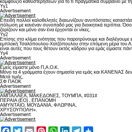
κομφούζιο καθυστερήσεων για το τι πραγματικά συμβαίνει με τ
Υγ1
Advertisement
Επειδή πολλοί καλοθελητές διαιωνίζουν ανυπόστατες καταστάσ
πόλωση με κανέναν συνοπαδό μας για διοικητικά τερτίπια. Όσο 
ζορίζουν και μόνο σαν ένα έρχονται οι νίκες.
Υγ2
Επίσης στο κλίμα ενότητας που παροτρύνουμε και διαλέγουμε
εμπλοκή Τσαλόπουλου-Χατζόπουλου στην επόμενη μέρα του ΑΣ Π
είναι αυτές που τους θέτουν εκτός κάδρου για εμάς είμαστε πά
Υγ4
Advertisement
Εμείς είμαστε μόνο Π.Α.Ο.Κ.
Μόνο τα 4 γράμματα έχουν σημασία για εμάς και ΚΑΝΕΝΑΣ δεν 
Μετά τιμής,
ΣΦ ΠΑΟΚ
Advertisement
ΑΜΠΑΛΑΕΑ, ΜΑΚΕΔΟΝΕΣ, ΤΟΥΜΠΑ, #031#
ΠΕΡΑΙΑ (ΕΟ) , ΕΠΑΝΟΜΗ
ΑΜΥΝΤΑΙΟ, ΜΟΥΔΑΝΙΑ, ΦΛΩΡΙΝΑ,
ΧΡΥΣΟΥΠΟΛΗ».
Advertisement
Facebook
Twitter
Email
Pinterest
WhatsApp
LinkedIn
Telegram
Μοιραστ