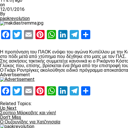
11 έτη ago
on
12/01/2016
By
paokrevolution
Facebook
Twitter
Email
Pinterest
WhatsApp
LinkedIn
Telegram
Μοιραστ
Η προπόνηση του ΠΑΟΚ ενόψει του αγώνα Κυπέλλου με την Κα
στο πόδι μετά από χτύπημα που δέχθηκε στο ματς με τον ΠΑΣ.
Στις ασκήσεις τακτικής συμμετείχε κανονικά κι ο Ρικάρντο Κό
Γλύκος που, επίσης, βρίσκεται ένα βήμα από την επιστροφή το
Ο Γκάρι Ροντρίγκες ακολούθησε ειδικό πρόγραμμα αποκατάστα
Advertisement
Facebook
Twitter
Email
Pinterest
WhatsApp
LinkedIn
Telegram
Μοιραστ
Related Topics:
Up Next
Σούπερ Μάρκοβιτς και νίκη!
Don't Miss
Ο Ουζουνίδης για Χατζηησαϊα