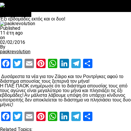
Στο OPEN τα προκριματικά, στη NOVA τα του πρωταθλήματος
Σαν σήμερα: Οταν “έφυγε” ο Λόραντ
Επικαιρότητα
Έξι εβδομάδες εκτός και οι δυο!
Published
11 έτη ago
on
02/02/2016
By
paokrevolution
Facebook
Twitter
Email
Pinterest
WhatsApp
LinkedIn
Telegram
Μοιραστ
Δυσάρεστα τα νέα για τον Ζάιρο και τον Ροντρίγκες αφού το
διάστημα απουσίας τους ξεπερνά τον μήνα!
Η ΠΑΕ ΠΑΟΚ ενημέρωσε ότι το διάστημα απουσίας τους από
τους αγώνες είναι μεγαλύτερο του μήνα και πλησιάζει τις έξι
εβδομάδες! Αν μάλιστα λάβουμε υπόψη ότι υπάρχει κίνδυνος
υποτροπής δεν αποκλείεται το διάστημα να πλησιάσει τους δυο
μήνες!
Facebook
Twitter
Email
Pinterest
WhatsApp
LinkedIn
Telegram
Μοιραστ
Related Topics: