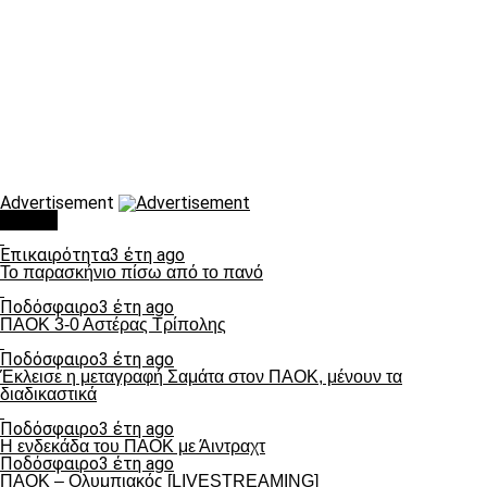
Advertisement
Τάσεις
Επικαιρότητα
3 έτη ago
Το παρασκήνιο πίσω από το πανό
Ποδόσφαιρο
3 έτη ago
ΠΑΟΚ 3-0 Αστέρας Τρίπολης
Ποδόσφαιρο
3 έτη ago
Έκλεισε η μεταγραφή Σαμάτα στον ΠΑΟΚ, μένουν τα
διαδικαστικά
Ποδόσφαιρο
3 έτη ago
Η ενδεκάδα του ΠΑΟΚ με Άιντραχτ
Ποδόσφαιρο
3 έτη ago
ΠΑΟΚ – Ολυμπιακός [LIVESTREAMING]