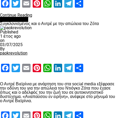
Facebook
Twitter
Email
Pinterest
WhatsApp
LinkedIn
Telegram
Μοιραστ
Continue Reading
Επικαιρότητα
Συγκλονισμένος και ο Αντρέ με την απώλεια του Ζότα
Published
1 έτος ago
on
03/07/2025
By
paokrevolution
Facebook
Twitter
Email
Pinterest
WhatsApp
LinkedIn
Telegram
Μοιραστ
Ο Αντρέ Βιεϊρίνια με ανάρτηση του στα social media εξέφρασε
την οδύνη του για την απώλεια του Ντιόγκο Ζότα που έχασε
όπως και ο αδελφός του την ζωή του σε αυτοκινητιστικό
δυστύχημα. «Αναπαύσου εν ειρήνη», ανέφερε στο μήνυμά του
ο Αντρέ Βιεϊρίνια.
Facebook
Twitter
Email
Pinterest
WhatsApp
LinkedIn
Telegram
Μοιραστ