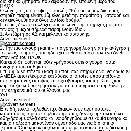
διοικητικά ζητήματα που αφορούν την επόμενη μέρα του
ΠΑΟΚ.
Ο λόγος της επίσκεψης… απλός, “Κύριοι, με την δικιά μας
στήριξη παραμείνατε 15μελες μετά την παραίτηση Κατσαρή και
δεν ακολουθήσατε όλοι τον ίδιο δρόμο.”
Για εμάς δεν έχει αλλάξει κάτι, οι λόγοι της στήριξης μας από
την αρχή μέχρι σήμερα παραμένουν ίδιοι.
1. Ανεξάρτητος ΑΣ και μελλοντικά αυτάρκης,
Advertisement
2. Την πιο σίγουρη και την πιο γρήγορη λύση για την ανέγερση
της νέας Τούμπας που ήδη έχει καθυστερήσει πολύ να δωθεί
στον λαό του ΠΑΟΚ.
Και από ότι φαίνεται, ούτε γρήγοροι, ούτε σίγουροι, ούτε
ανεξάρτητοι σταθήκατε.
Επιθυμία λοιπόν του κόσμου που σας στήριξε είναι να δωθούν
ΑΜΕΣΑ αποτελέσματα και λύσεις οι οποίες υποστηρίζονται
από συμπαγής απόψεις και όχι αβάσιμες τεκμηριώσεις και
κομφούζιο καθυστερήσεων για το τι πραγματικά συμβαίνει με
την κληρονομιά του συλλόγου μας.
Υγ1
Advertisement
Επειδή πολλοί καλοθελητές διαιωνίζουν ανυπόστατες
καταστάσεις, πρώτοι δηλώνουμε πως δεν έχουμε σκοπό να
οδηγήσουμε αλλά ούτε και να οδηγηθούμε σε καμία κόντρα και
καμία πόλωση με κανέναν συνοπαδό μας για διοικητικά
τερτίπια. Όσο και αν ασχολούμαστε με τα κοινά, το πεδίο και η