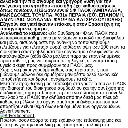
αλλά και την πιο σίγουρη και γρήγορη λύση για την
ανέγερση του γηπέδου «που ήδη έχει καθυστερήσει»,
όπως τονίζουν, εξέδωσαν εννιά ΣΦ ΠΑΟΚ (ΑΜΠΑΛΑΕΑ,
ΜΑΚΕΔΟΝΕΣ, ΤΟΥΜΠΑ, #031# ΠΕΡΑΙΑ (ΕΟ), ΕΠΑΝΟΜΗ,
ΑΜΥΝΤΑΙΟ, ΜΟΥΔΑΝΙΑ, ΦΛΩΡΙΝΑ ΚΑΙ ΧΡΥΣΟΥΠΟΛΗΣ).
Εξηγούν και γιατί έκαναν επίσκεψη στον Ερασιτέχνη τις
προηγούμενες ημέρες.
Αναλυτικά το κείμενο:
«Ως Σύνδεσμοι Φίλων ΠΑΟΚ που
λειτουργούμε καθημερινά με γνώμωνα το καλό του Δικεφάλου
και μόνο, αισθανόμαστε την ανάγκη να τοποθετηθούμε
(ελπίζουμε για τελευταία φορά) καθώς εν όψη των 100 ετών τα
διοικητικά εσωπροβλήματα του οργανισμού δεν φαίνεται να
καταλαγιάζουν (κάθε άλλο μάλλον) παρά τις επανειλημμένες
προσπάθειες μας να επικρατήσει η λογική, η ενότητα και η
υγιείς σκέψη προς συμφέρουν του ΠΑΟΚ μας.
Χωρίς να μακρηγορούμε καθώς στις περιστάσεις που
βιώνουμε μάλλον δεν αρμόζουν μανιφέστα αλλά λακωνικές
τοποθετήσεις και δράση, αναφέρουμε τα εξής.
Μετά την προχθεσινή μας επίσκεψη στα γραφεία του ΑΣ ΠΑΟΚ,
την διακοπή του διοικητικού συμβουλίου και την συνέχιση της
διαδικασίας σήμερα Τέταρτη, πρέπει να δώσουμε στο σύνολο
του λαού του ΠΑΟΚ την αλήθεια από την δικιά μας πλευρά
καθώς το μέλλον του οργανισμού και οι άνθρωποι που τον
απαρτίζουν είναι θέμα όλων και όχι μόνο των οργανωμένων.
Advertisement
Πρώτον, όσον αφορά το περιεχόμενο της επίσκεψης μας και
δεύτερον για την συνολική μας στάση και εμπλοκή στα