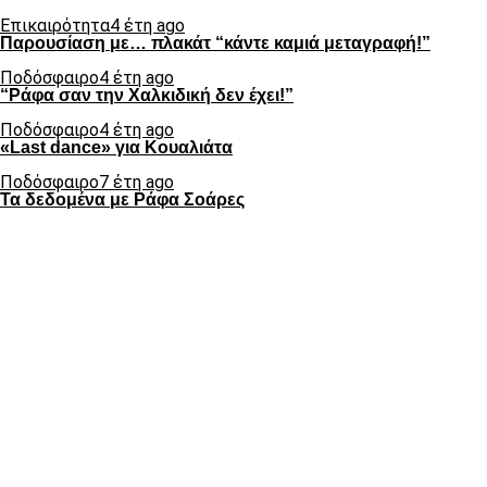
Επικαιρότητα
4 έτη ago
Παρουσίαση με… πλακάτ “κάντε καμιά μεταγραφή!”
Ποδόσφαιρο
4 έτη ago
“Ράφα σαν την Χαλκιδική δεν έχει!”
Ποδόσφαιρο
4 έτη ago
«Last dance» για Κουαλιάτα
Ποδόσφαιρο
7 έτη ago
Τα δεδομένα με Ράφα Σοάρες