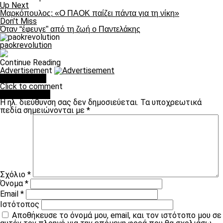
Up Next
Μαρκόπουλος: «Ο ΠΑΟΚ παίζει πάντα για τη νίκη»
Don't Miss
Όταν “έφευγε” από τη ζωή ο Παντελάκης
paokrevolution
Continue Reading
Advertisement
You may like
Click to comment
Leave a Reply
Η ηλ. διεύθυνση σας δεν δημοσιεύεται.
Τα υποχρεωτικά
πεδία σημειώνονται με
*
Σχόλιο
*
Όνομα
*
Email
*
Ιστότοπος
Αποθήκευσε το όνομά μου, email, και τον ιστότοπο μου σε