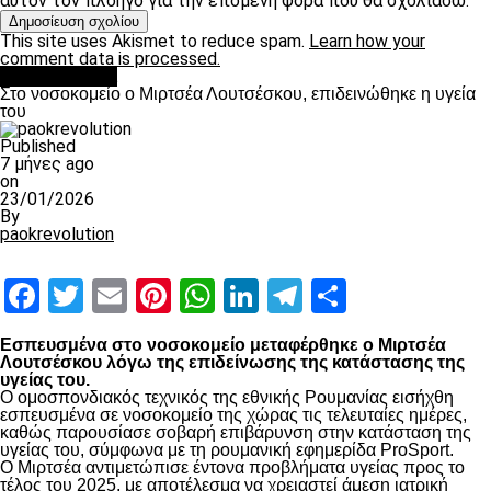
αυτόν τον πλοηγό για την επόμενη φορά που θα σχολιάσω.
This site uses Akismet to reduce spam.
Learn how your
comment data is processed.
Επικαιρότητα
Στο νοσοκομείο ο Μιρτσέα Λουτσέσκου, επιδεινώθηκε η υγεία
του
Published
7 μήνες ago
on
23/01/2026
By
paokrevolution
Facebook
Twitter
Email
Pinterest
WhatsApp
LinkedIn
Telegram
Μοιραστ
Εσπευσμένα στο νοσοκομείο μεταφέρθηκε ο Μιρτσέα
Λουτσέσκου λόγω της επιδείνωσης της κατάστασης της
υγείας του.
Ο ομοσπονδιακός τεχνικός της εθνικής Ρουμανίας εισήχθη
εσπευσμένα σε νοσοκομείο της χώρας τις τελευταίες ημέρες,
καθώς παρουσίασε σοβαρή επιβάρυνση στην κατάσταση της
υγείας του, σύμφωνα με τη ρουμανική εφημερίδα ProSport.
Ο Μιρτσέα αντιμετώπισε έντονα προβλήματα υγείας προς το
τέλος του 2025, με αποτέλεσμα να χρειαστεί άμεση ιατρική