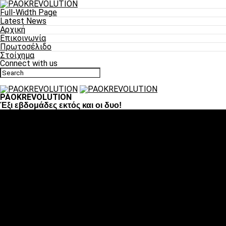
Full-Width Page
Latest News
Αρχική
Επικοινωνία
Πρωτοσέλιδο
Στοίχημα
Connect with us
PAOKREVOLUTION
Έξι εβδομάδες εκτός και οι δυο!
Ποδόσφαιρο
«Πλέον έχουμε αλλάξει σαν ομάδα, παίξαμε σαν ένα»
«Το πιο σημαντικό είναι η αυτοπεποίθηση των
ποδοσφαιριστών»
«Πάμε να διεκδικήσουμε την οκτάδα»
«Είναι απόλαυση να παίζεις για τον κόσμο του ΠΑΟΚ»
«Θα τα δώσουμε όλα κόντρα στη Λιόν για την οκτάδα»
Μπάσκετ