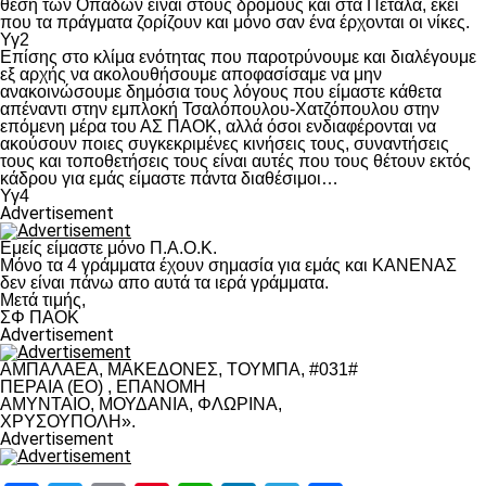
θέση των Οπαδών είναι στους δρόμους και στα Πέταλα, εκεί
που τα πράγματα ζορίζουν και μόνο σαν ένα έρχονται οι νίκες.
Υγ2
Επίσης στο κλίμα ενότητας που παροτρύνουμε και διαλέγουμε
εξ αρχής να ακολουθήσουμε αποφασίσαμε να μην
ανακοινώσουμε δημόσια τους λόγους που είμαστε κάθετα
απέναντι στην εμπλοκή Τσαλόπουλου-Χατζόπουλου στην
επόμενη μέρα του ΑΣ ΠΑΟΚ, αλλά όσοι ενδιαφέρονται να
ακούσουν ποιες συγκεκριμένες κινήσεις τους, συναντήσεις
τους και τοποθετήσεις τους είναι αυτές που τους θέτουν εκτός
κάδρου για εμάς είμαστε πάντα διαθέσιμοι…
Υγ4
Advertisement
Εμείς είμαστε μόνο Π.Α.Ο.Κ.
Μόνο τα 4 γράμματα έχουν σημασία για εμάς και ΚΑΝΕΝΑΣ
δεν είναι πάνω απο αυτά τα ιερά γράμματα.
Μετά τιμής,
ΣΦ ΠΑΟΚ
Advertisement
ΑΜΠΑΛΑΕΑ, ΜΑΚΕΔΟΝΕΣ, ΤΟΥΜΠΑ, #031#
ΠΕΡΑΙΑ (ΕΟ) , ΕΠΑΝΟΜΗ
ΑΜΥΝΤΑΙΟ, ΜΟΥΔΑΝΙΑ, ΦΛΩΡΙΝΑ,
ΧΡΥΣΟΥΠΟΛΗ».
Advertisement