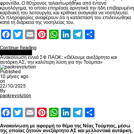
φροντίδα. Ο 80χρονος ταλαιπωρήθηκε από έντονο
κρυολόγημα, το οποίο επηρέασε αρνητικά την ήδη επιβαρυμένη
καρδιακή του λειτουργία, και κρίθηκε αναγκαία να νοσηλευτεί.
Οι πληροφορίες αναφέρουν ότι η κατάστασή του επιδεινώθηκε
κατά τη διάρκεια της νοσηλείας του.
Facebook
Twitter
Email
Pinterest
WhatsApp
LinkedIn
Telegram
Μοιραστ
Continue Reading
Επικαιρότητα
Ανακοίνωση εννιά ΣΦ ΠΑΟΚ: «Θέλουμε ανεξάρτητο και
αυτάρκη ΑΣ, την καλύτερη λύση για την Τούμπα»
Published
10 μήνες ago
on
22/10/2025
By
paokrevolution
Facebook
Twitter
Email
Pinterest
WhatsApp
LinkedIn
Telegram
Μοιραστ
Ανακοίνωση με αφορμή το θέμα της Νέας Τούμπας, μέσω
της οποίας ζητούν ανεξάρτητο ΑΣ και μελλοντικά αυτάρκη,