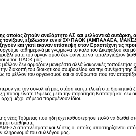
είτε
 οποίας ζητούν ανεξάρτητο ΑΣ και μελλοντικά αυτάρκη, αλ
όπως τονίζουν, εξέδωσαν εννιά ΣΦ ΠΑΟΚ (ΑΜΠΑΛΑΕΑ, ΜΑ
ύν και γιατί έκαναν επίσκεψη στον Ερασιτέχνη τις προ
γούμε καθημερινά με γνώμωνα το καλό του Δικεφάλου και μόνο
προβλήματα του οργανισμού δεν φαίνεται να καταλαγιάζουν (κά
φέρουν του ΠΑΟΚ μας.
μάλλον δεν αρμόζουν μανιφέστα αλλά λακωνικές τοποθετήσεις 
ην διακοπή του διοικητικού συμβουλίου και την συνέχιση της 
ς το μέλλον του οργανισμού και οι άνθρωποι που τον απαρτίζο
ύτερον για την συνολική μας στάση και εμπλοκή στα διοικητικ
ιξη παραμείνατε 15μελες μετά την παραίτηση Κατσαρή και δεν α
ην αρχή μέχρι σήμερα παραμένουν ίδιοι.
η της νέας Τούμπας που ήδη έχει καθυστερήσει πολύ να δωθεί σ
τητοι σταθήκατε.
 ΑΜΕΣΑ αποτελέσματα και λύσεις οι οποίες υποστηρίζονται από
ην κληρονομιά του συλλόγου μας.