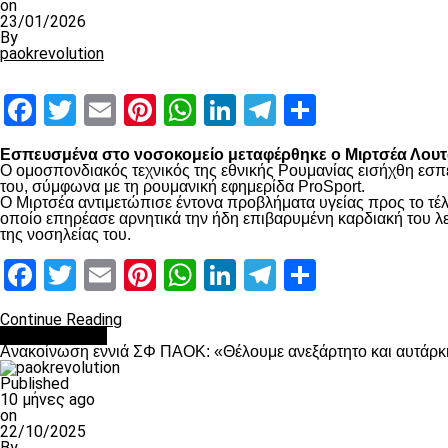
on
23/01/2026
By
paokrevolution
Facebook
Twitter
Email
Pinterest
WhatsApp
LinkedIn
Telegram
Μοιραστ
Εσπευσμένα στο νοσοκομείο μεταφέρθηκε ο Μιρτσέα Λουτσ
Ο ομοσπονδιακός τεχνικός της εθνικής Ρουμανίας εισήχθη εσπ
του, σύμφωνα με τη ρουμανική εφημερίδα ProSport.
Ο Μιρτσέα αντιμετώπισε έντονα προβλήματα υγείας προς το τέλ
οποίο επηρέασε αρνητικά την ήδη επιβαρυμένη καρδιακή του λει
της νοσηλείας του.
Facebook
Twitter
Email
Pinterest
WhatsApp
LinkedIn
Telegram
Μοιραστ
Continue Reading
Επικαιρότητα
Ανακοίνωση εννιά ΣΦ ΠΑΟΚ: «Θέλουμε ανεξάρτητο και αυτάρκη
Published
10 μήνες ago
on
22/10/2025
By