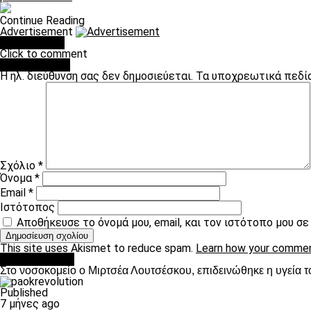
Continue Reading
Advertisement
You may like
Click to comment
Leave a Reply
Η ηλ. διεύθυνση σας δεν δημοσιεύεται.
Τα υποχρεωτικά πεδί
Σχόλιο
*
Όνομα
*
Email
*
Ιστότοπος
Αποθήκευσε το όνομά μου, email, και τον ιστότοπο μου σ
This site uses Akismet to reduce spam.
Learn how your commen
Επικαιρότητα
Στο νοσοκομείο ο Μιρτσέα Λουτσέσκου, επιδεινώθηκε η υγεία τ
Published
7 μήνες ago