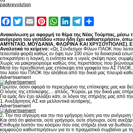
paokrevolution
Facebook
Twitter
Email
Pinterest
WhatsApp
LinkedIn
Telegram
Μοιραστ
Ανακοίνωση με αφορμή το θέμα της Νέας Τούμπας, μέσω της
ανέγερση του γηπέδου «που ήδη έχει καθυστερήσει», 
ΑΜΥΝΤΑΙΟ, ΜΟΥΔΑΝΙΑ, ΦΛΩΡΙΝΑ ΚΑΙ ΧΡΥΣΟΥΠΟΛΗΣ). Εξηγο
Αναλυτικά το κείμενο:
«Ως Σύνδεσμοι Φίλων ΠΑΟΚ που λειτουρ
τελευταία φορά) καθώς εν όψη των 100 ετών τα διοικητικά εσω
επικρατήσει η λογική, η ενότητα και η υγιείς σκέψη προς συμ
Χωρίς να μακρηγορούμε καθώς στις περιστάσεις που βιώνουμε 
Μετά την προχθεσινή μας επίσκεψη στα γραφεία του ΑΣ ΠΑΟΚ, τ
του λαού του ΠΑΟΚ την αλήθεια από την δικιά μας πλευρά καθώ
Advertisement
Πρώτον, όσον αφορά το περιεχόμενο της επίσκεψης μας και δε
Ο λόγος της επίσκεψης… απλός, “Κύριοι, με την δικιά μας στήρ
Για εμάς δεν έχει αλλάξει κάτι, οι λόγοι της στήριξης μας από τ
1. Ανεξάρτητος ΑΣ και μελλοντικά αυτάρκης,
Advertisement
2. Την πιο σίγουρη και την πιο γρήγορη λύση για την ανέγερσ
Και από ότι φαίνεται, ούτε γρήγοροι, ούτε σίγουροι, ούτε ανεξάρ
Επιθυμία λοιπόν του κόσμου που σας στήριξε είναι να δωθούν
κομφούζιο καθυστερήσεων για το τι πραγματικά συμβαίνει με τ