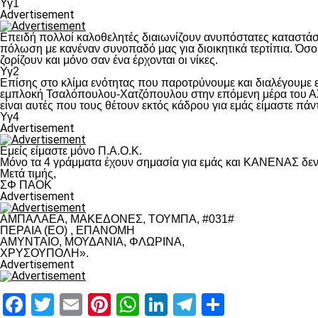
Υγ1
Advertisement
Επειδή πολλοί καλοθελητές διαιωνίζουν ανυπόστατες καταστάσ
πόλωση με κανέναν συνοπαδό μας για διοικητικά τερτίπια. Όσο 
ζορίζουν και μόνο σαν ένα έρχονται οι νίκες.
Υγ2
Επίσης στο κλίμα ενότητας που παροτρύνουμε και διαλέγουμε
εμπλοκή Τσαλόπουλου-Χατζόπουλου στην επόμενη μέρα του ΑΣ Π
είναι αυτές που τους θέτουν εκτός κάδρου για εμάς είμαστε πά
Υγ4
Advertisement
Εμείς είμαστε μόνο Π.Α.Ο.Κ.
Μόνο τα 4 γράμματα έχουν σημασία για εμάς και ΚΑΝΕΝΑΣ δεν 
Μετά τιμής,
ΣΦ ΠΑΟΚ
Advertisement
ΑΜΠΑΛΑΕΑ, ΜΑΚΕΔΟΝΕΣ, ΤΟΥΜΠΑ, #031#
ΠΕΡΑΙΑ (ΕΟ) , ΕΠΑΝΟΜΗ
ΑΜΥΝΤΑΙΟ, ΜΟΥΔΑΝΙΑ, ΦΛΩΡΙΝΑ,
ΧΡΥΣΟΥΠΟΛΗ».
Advertisement
Facebook
Twitter
Email
Pinterest
WhatsApp
LinkedIn
Telegram
Μοιραστ