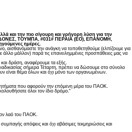
λά και την πιο σίγουρη και γρήγορη λύση για την
ΚΕΔΟΝΕΣ, ΤΟΥΜΠΑ, #031# ΠΕΡΑΙΑ (ΕΟ), ΕΠΑΝΟΜΗ,
ηγούμενες ημέρες.
, αισθανόμαστε την ανάγκη να τοποθετηθούμε (ελπίζουμε για
θε άλλο μάλλον) παρά τις επανειλημμένες προσπάθειες μας να
και δράση, αναφέρουμε τα εξής.
διαδικασίας σήμερα Τέταρτη, πρέπει να δώσουμε στο σύνολο
υν είναι θέμα όλων και όχι μόνο των οργανωμένων.
ά ζητήματα που αφορούν την επόμενη μέρα του ΠΑΟΚ.
κολουθήσατε όλοι τον ίδιο δρόμο.”
τον λαό του ΠΑΟΚ.
 συμπαγής απόψεις και όχι αβάσιμες τεκμηριώσεις και