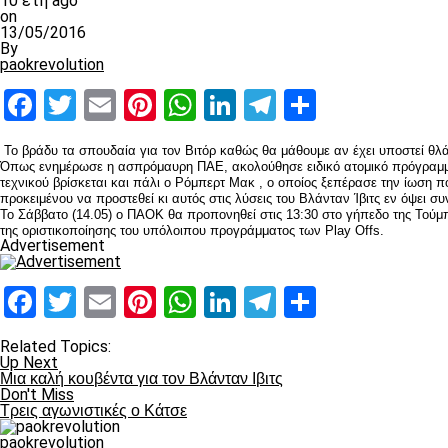
10 έτη ago
on
13/05/2016
By
paokrevolution
Facebook
Twitter
Email
Pinterest
WhatsApp
LinkedIn
Telegram
Μοιραστ
Το βράδυ τα σπουδαία για τον Βιτόρ καθώς θα μάθουμε αν έχει υποστεί θλ
Όπως ενημέρωσε η ασπρόμαυρη ΠΑΕ, ακολούθησε ειδικό ατομικό πρόγραμμα 
τεχνικού βρίσκεται και πάλι ο Ρόμπερτ Μακ , ο οποίος ξεπέρασε την ίωση
προκειμένου να προστεθεί κι αυτός στις λύσεις του Βλάνταν Ίβιτς εν όψει συ
Το Σάββατο (14.05) ο ΠΑΟΚ θα προπονηθεί στις 13:30 στο γήπεδο της Τούμπ
της οριστικοποίησης του υπόλοιπου προγράμματος των Play Offs.
Advertisement
Facebook
Twitter
Email
Pinterest
WhatsApp
LinkedIn
Telegram
Μοιραστ
Related Topics:
Up Next
Μια καλή κουβέντα για τον Βλάνταν Ιβιτς
Don't Miss
Τρεις αγωνιστικές ο Κάτσε
paokrevolution