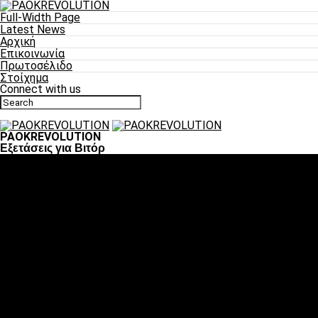
Full-Width Page
Latest News
Αρχική
Επικοινωνία
Πρωτοσέλιδο
Στοίχημα
Connect with us
PAOKREVOLUTION
Εξετάσεις για Βιτόρ
Ποδόσφαιρο
«Πλέον έχουμε αλλάξει σαν ομάδα, παίξαμε σαν ένα»
«Το πιο σημαντικό είναι η αυτοπεποίθηση των ποδοσφαιριστώ
«Πάμε να διεκδικήσουμε την οκτάδα»
«Είναι απόλαυση να παίζεις για τον κόσμο του ΠΑΟΚ»
«Θα τα δώσουμε όλα κόντρα στη Λιόν για την οκτάδα»
Μπάσκετ
Αλλαγή ώρας με Σπόρτινγκ και Μπιλμπάο