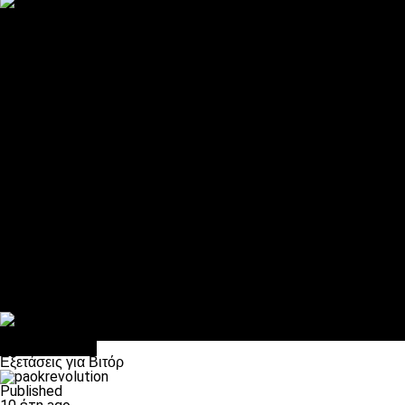
ΠΑΟΚ και τηλεοπτικά: αποκλειστικά απόφαση Σαββίδη
Αντίπαλοι
Νέα προβλήματα στην Μπέτις πριν την Τούμπα
Επίσημο «stop» στους φίλους του ΠΑΟΚ στο Αγρίνιο
Η Λιόν «σφυροκόπησε» τη Μονακό και πλησιάζει στο Champio
ΠΑΟΚ: Τι έκαναν οι αντίπαλοί του στο Europa League
Η Ριέκα διέκοψε την εγγραφή μελών ενόψει… ΠΑΟΚ
Διάφορα
Πέθανε ο μπαμπάς του Γιαννάκη, Λουκάς Μήλιος
ΣΦ ΠΑΟΚ Θύρα 4: Ανακοίνωσε οδική εκδρομή για τον αγώνα με
Κανείς δεν ξέχασε τα έξι αετόπουλα
Στο OPEN τα προκριματικά, στη NOVA τα του πρωταθλήματος
Σαν σήμερα: Οταν “έφυγε” ο Λόραντ
Επικαιρότητα
Εξετάσεις για Βιτόρ
Published