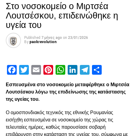
μένα για να δείξω τι αξίζω”.
Στο νοσοκομείο ο Μιρτσέα
Λουτσέσκου, επιδεινώθηκε η
Ρωτήθηκε για την κουβέντα που είχε με τον προπονητή του μετά το
υγεία του
ματς της Τρίπολης και απάντησε: “Μου έδωσε συγχαρητήρια, δεν
είχαμε κάποια ιδιαίτερη συζήτηση γιατί με ξέρει και τον ξέρω.
Αγωνίστηκα για 90 λεπτά, έκανα την δουλειά μου και συνεχίζουμε.
Published
7 μήνες ago
on
23/01/2026
By
paokrevolution
Δεν πρέπει να μείνουμε και να μείνω σε αυτά τα δύο γκολ, έχουμε
μεγάλη συνέχεια”.
Τέλος δήλωσε: “Το δεύτερο γκολ ήταν εντυπωσιακό, αλλά και το
Facebook
Twitter
Email
Pinterest
WhatsApp
LinkedIn
Telegram
Μοιρασ
πρώτο δεν ήταν εύκολο γιατί το σώμα μου δεν “κοιτούσε” την μπάλα.
Κάθε τέρμα είναι σημαντικό για την ψυχολογία του επιθετικού”
Εσπευσμένα στο νοσοκομείο μεταφέρθηκε ο Μιρτσέα
Λουτσέσκου λόγω της επιδείνωσης της κατάστασης
της υγείας του.
ADVERTISEMENT
Ο ομοσπονδιακός τεχνικός της εθνικής Ρουμανίας
εισήχθη εσπευσμένα σε νοσοκομείο της χώρας τις
τελευταίες ημέρες, καθώς παρουσίασε σοβαρή
Facebook
Twitter
Email
Pinterest
WhatsApp
LinkedIn
Telegram
Μοιρασ
επιβάρυνση στην κατάσταση της υγείας του, σύμφωνα με