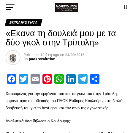
ΕΠΙΚΑΙΡΌΤΗΤΑ
«Εκανα τη δουλειά μου με τα
δύο γκολ στην Τρίπολη»
Published
10 έτη ago
on
24/09/2016
By
paokrevolution
Facebook
Twitter
Email
Pinterest
WhatsApp
LinkedIn
Telegram
Μοιρασ
Χαρούμενος για την εμφάνιση του και τα γκολ του στην Τρίπολη,
εμφανίστηκε ο επιθετικός του ΠΑΟΚ Ευθύμης Κουλούρης στη διπλή
βράβευσή του για το best goal και τον mvp της αγωνιστικής.
Αναλυτικά όσα δήλωσε ο Κουλούρης: