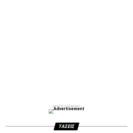
ΣΦ ΠΑΟΚ
ADVERTISEMENT
ΑΜΠΑΛΑΕΑ, ΜΑΚΕΔΟΝΕΣ, ΤΟΥΜΠΑ, #031#
ΠΕΡΑΙΑ (ΕΟ) , ΕΠΑΝΟΜΗ
ΑΜΥΝΤΑΙΟ, ΜΟΥΔΑΝΙΑ, ΦΛΩΡΙΝΑ,
ΧΡΥΣΟΥΠΟΛΗ».
ADVERTISEMENT
ADVERTISEMENT
ΤΆΣΕΙΣ