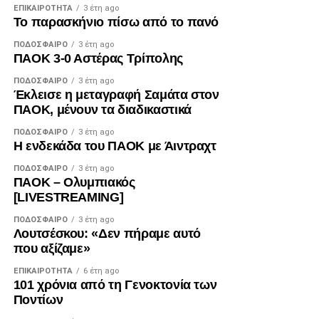
ΕΠΙΚΑΙΡΌΤΗΤΑ
3 έτη ago
Το παρασκήνιο πίσω από το πανό
Facebook
Twitter
Email
Pinterest
WhatsApp
LinkedIn
Telegram
Μοιρασ
ΠΟΔΌΣΦΑΙΡΟ
3 έτη ago
ΠΑΟΚ 3-0 Αστέρας Τρίπολης
ΠΟΔΌΣΦΑΙΡΟ
3 έτη ago
Έκλεισε η μεταγραφή Σαμάτα στον
ΠΑΟΚ, μένουν τα διαδικαστικά
ΠΟΔΌΣΦΑΙΡΟ
3 έτη ago
Η ενδεκάδα του ΠΑΟΚ με Άιντραχτ
ΠΟΔΌΣΦΑΙΡΟ
3 έτη ago
ΠΑΟΚ – Ολυμπιακός
[LIVESTREAMING]
ΠΟΔΌΣΦΑΙΡΟ
3 έτη ago
Λουτσέσκου: «Δεν πήραμε αυτό
που αξίζαμε»
ΕΠΙΚΑΙΡΌΤΗΤΑ
6 έτη ago
101 χρόνια από τη Γενοκτονία των
Ποντίων