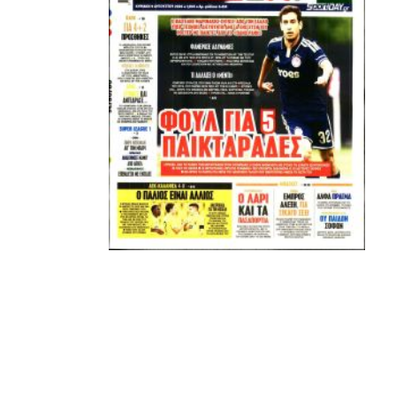
κάθετα απέναντι στην εμπλοκή Τσαλόπουλου-
Χατζόπουλου στην επόμενη μέρα του ΑΣ ΠΑΟΚ, αλλά
όσοι ενδιαφέρονται να ακούσουν ποιες συγκεκριμένες
κινήσεις τους, συναντήσεις τους και τοποθετήσεις τους
είναι αυτές που τους θέτουν εκτός κάδρου για εμάς
είμαστε πάντα διαθέσιμοι…
Υγ4
ADVERTISEMENT
Εμείς είμαστε μόνο Π.Α.Ο.Κ.
Μόνο τα 4 γράμματα έχουν σημασία για εμάς και
ΚΑΝΕΝΑΣ δεν είναι πάνω απο αυτά τα ιερά γράμματα.
Μετά τιμής,