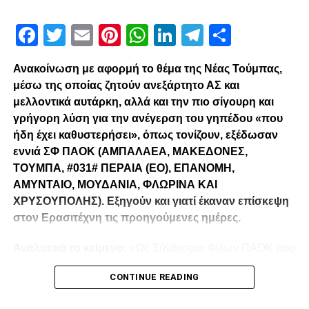
Facebook
Twitter
Email
Pinterest
WhatsApp
LinkedIn
Telegram
Μοιρασ
Ανακοίνωση με αφορμή το θέμα της Νέας Τούμπας,
μέσω της οποίας ζητούν ανεξάρτητο ΑΣ και
μελλοντικά αυτάρκη, αλλά και την πιο σίγουρη και
γρήγορη λύση για την ανέγερση του γηπέδου «που
ήδη έχει καθυστερήσει», όπως τονίζουν, εξέδωσαν
εννιά ΣΦ ΠΑΟΚ (ΑΜΠΑΛΑΕΑ, ΜΑΚΕΔΟΝΕΣ,
ΤΟΥΜΠΑ, #031# ΠΕΡΑΙΑ (ΕΟ), ΕΠΑΝΟΜΗ,
ΑΜΥΝΤΑΙΟ, ΜΟΥΔΑΝΙΑ, ΦΛΩΡΙΝΑ ΚΑΙ
ΧΡΥΣΟΥΠΟΛΗΣ). Εξηγούν και γιατί έκαναν επίσκεψη
στον Ερασιτέχνη τις προηγούμενες ημέρες.
Αναλυτικά το κείμενο:
«Ως Σύνδεσμοι Φίλων ΠΑΟΚ που
λειτουργούμε καθημερινά με γνώμωνα το καλό του
CONTINUE READING
Δικεφάλου και μόνο, αισθανόμαστε την ανάγκη να
τοποθετηθούμε (ελπίζουμε για τελευταία φορά) καθώς εν