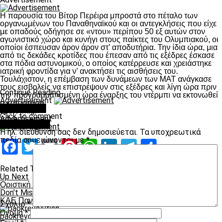
Η παρουσία του Βίτορ Περέιρα μπροστά στο πέταλο των
οργανωμένων του Παναθηναϊκού και οι αντεγκλήσεις που είχε
με οπαδούς οδήγησε σε «ντου» περίπου 50 εξ αυτών στον
αγωνιστικό χώρο και κυνήγι στους παίκτες του Ολυμπιακού, οι
οποίοι έσπευσαν άρον άρον στ’ αποδυτήρια. Την ίδια ώρα, μια
από τις δεκάδες κροτίδες που έπεσαν από τις εξέδρες έσκασε
στα πόδια αστυνομικού, ο οποίος κατέρρευσε και χρειάστηκε
ιατρική φροντίδα για ν’ ανακτήσει τις αισθήσεις του.
Τουλάχιστον, η επέμβαση των δυνάμεων των ΜΑΤ ανάγκασε
τους εισβολείς να επιστρέψουν στις εξέδρες και λίγη ώρα πριν
Continue Reading
την προγραμματισμένη ώρα έναρξης του ντέρμπι να εκτονωθεί
Advertisement
η κατάσταση.
You may like
sport-fm.gr
Click to comment
Advertisement
Leave a Reply
Η ηλ. διεύθυνση σας δεν δημοσιεύεται.
Τα υποχρεωτικά
πεδία σημειώνονται με
*
Facebook
Twitter
Email
Pinterest
WhatsApp
LinkedIn
Telegram
Μοιραστ
Related Topics:
Up Next
Οριστική η διακοπή στο ΟΑΚΑ
Don't Miss
ΚΑΕ Παναθηναϊκός: “Άξιος και δυνατός αντίπαλος ο ΠΑΟΚ”
Σχόλιο
*
Όνομα
*
paokrevolution