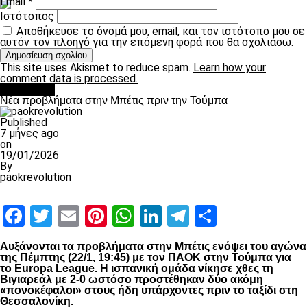
Email
*
Ιστότοπος
Αποθήκευσε το όνομά μου, email, και τον ιστότοπο μου σε
αυτόν τον πλοηγό για την επόμενη φορά που θα σχολιάσω.
This site uses Akismet to reduce spam.
Learn how your
comment data is processed.
Αντίπαλοι
Νέα προβλήματα στην Μπέτις πριν την Τούμπα
Published
7 μήνες ago
on
19/01/2026
By
paokrevolution
Facebook
Twitter
Email
Pinterest
WhatsApp
LinkedIn
Telegram
Μοιραστ
Αυξάνονται τα προβλήματα στην Μπέτις ενόψει του αγώνα
της Πέμπτης (22/1, 19:45) με τον
ΠΑΟΚ
στην Τούμπα για
το
Europa
League
. Η ισπανική ομάδα νίκησε χθες τη
Βιγιαρεάλ με 2-0 ωστόσο προστέθηκαν δύο ακόμη
«πονοκέφαλοι» στους ήδη υπάρχοντες πριν το ταξίδι στη
Θεσσαλονίκη.