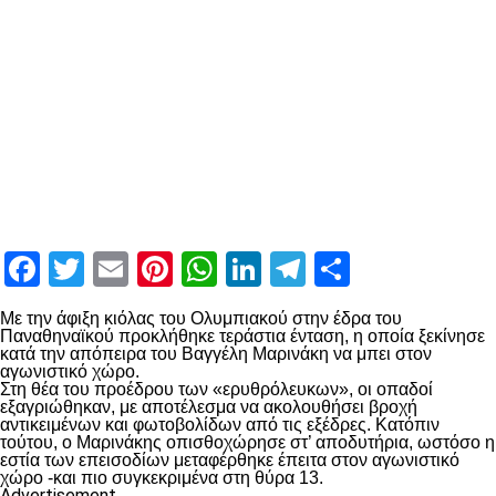
Facebook
Twitter
Email
Pinterest
WhatsApp
LinkedIn
Telegram
Μοιραστ
Με την άφιξη κιόλας του Ολυμπιακού στην έδρα του
Παναθηναϊκού προκλήθηκε τεράστια ένταση, η οποία ξεκίνησε
κατά την απόπειρα του Βαγγέλη Μαρινάκη να μπει στον
αγωνιστικό χώρο.
Στη θέα του προέδρου των «ερυθρόλευκων», οι οπαδοί
εξαγριώθηκαν, με αποτέλεσμα να ακολουθήσει βροχή
αντικειμένων και φωτοβολίδων από τις εξέδρες. Κατόπιν
τούτου, ο Μαρινάκης οπισθοχώρησε στ’ αποδυτήρια, ωστόσο η
εστία των επεισοδίων μεταφέρθηκε έπειτα στον αγωνιστικό
χώρο -και πιο συγκεκριμένα στη θύρα 13.
Advertisement