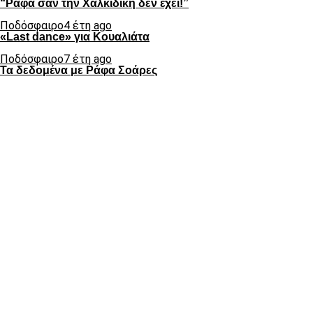
“Ράφα σαν την Χαλκιδική δεν έχει!”
Ποδόσφαιρο
4 έτη ago
«Last dance» για Κουαλιάτα
Ποδόσφαιρο
7 έτη ago
Τα δεδομένα με Ράφα Σοάρες