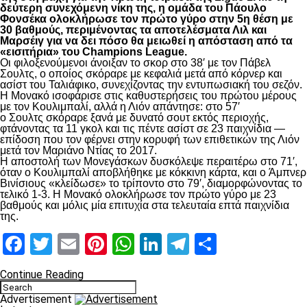
δεύτερη συνεχόμενη νίκη της, η ομάδα του Πάουλο
Φονσέκα ολοκλήρωσε τον πρώτο γύρο στην 5η θέση με
30 βαθμούς, περιμένοντας τα αποτελέσματα Λιλ και
Μαρσέιγ για να δει πόσο θα μειωθεί η απόσταση από τα
«εισιτήρια» του Champions League.
Οι φιλοξενούμενοι άνοιξαν το σκορ στο 38′ με τον Πάβελ
Σουλτς, ο οποίος σκόραρε με κεφαλιά μετά από κόρνερ και
ασίστ του Ταλιάφικο, συνεχίζοντας την εντυπωσιακή του σεζόν.
Η Μονακό ισοφάρισε στις καθυστερήσεις του πρώτου μέρους
με τον Κουλιμπαλί, αλλά η Λιόν απάντησε: στο 57′
ο Σουλτς σκόραρε ξανά με δυνατό σουτ εκτός περιοχής,
φτάνοντας τα 11 γκολ και τις πέντε ασίστ σε 23 παιχνίδια —
επίδοση που τον φέρνει στην κορυφή των επιθετικών της Λιόν
μετά τον Μαριάνο Ντίας το 2017.
Η αποστολή των Μονεγάσκων δυσκόλεψε περαιτέρω στο 71′,
όταν ο Κουλιμπαλί αποβλήθηκε με κόκκινη κάρτα, και ο Άμπνερ
Βινίσιους «κλείδωσε» το τρίποντο στο 79′, διαμορφώνοντας το
τελικό 1-3. Η Μονακό ολοκλήρωσε τον πρώτο γύρο με 23
βαθμούς και μόλις μία επιτυχία στα τελευταία επτά παιχνίδια
της.
Facebook
Twitter
Email
Pinterest
WhatsApp
LinkedIn
Telegram
Μοιραστ
Continue Reading
Advertisement