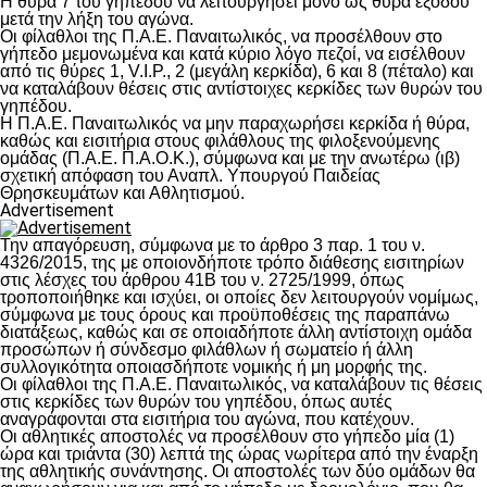
Η θύρα 7 του γηπέδου να λειτουργήσει μόνο ως θύρα εξόδου
μετά την λήξη του αγώνα.
Οι φίλαθλοι της Π.Α.Ε. Παναιτωλικός, να προσέλθουν στο
γήπεδο μεμονωμένα και κατά κύριο λόγο πεζοί, να εισέλθουν
από τις θύρες 1, V.I.P., 2 (μεγάλη κερκίδα), 6 και 8 (πέταλο) και
να καταλάβουν θέσεις στις αντίστοιχες κερκίδες των θυρών του
γηπέδου.
Η Π.Α.Ε. Παναιτωλικός να μην παραχωρήσει κερκίδα ή θύρα,
καθώς και εισιτήρια στους φιλάθλους της φιλοξενούμενης
ομάδας (Π.Α.Ε. Π.Α.Ο.Κ.), σύμφωνα και με την ανωτέρω (ιβ)
σχετική απόφαση του Αναπλ. Υπουργού Παιδείας
Θρησκευμάτων και Αθλητισμού.
Advertisement
Την απαγόρευση, σύμφωνα με το άρθρο 3 παρ. 1 του ν.
4326/2015, της με οποιονδήποτε τρόπο διάθεσης εισιτηρίων
στις λέσχες του άρθρου 41Β του ν. 2725/1999, όπως
τροποποιήθηκε και ισχύει, οι οποίες δεν λειτουργούν νομίμως,
σύμφωνα με τους όρους και προϋποθέσεις της παραπάνω
διατάξεως, καθώς και σε οποιαδήποτε άλλη αντίστοιχη ομάδα
προσώπων ή σύνδεσμο φιλάθλων ή σωματείο ή άλλη
συλλογικότητα οποιασδήποτε νομικής ή μη μορφής της.
Οι φίλαθλοι της Π.Α.Ε. Παναιτωλικός, να καταλάβουν τις θέσεις
στις κερκίδες των θυρών του γηπέδου, όπως αυτές
αναγράφονται στα εισιτήρια του αγώνα, που κατέχουν.
Οι αθλητικές αποστολές να προσέλθουν στο γήπεδο μία (1)
ώρα και τριάντα (30) λεπτά της ώρας νωρίτερα από την έναρξη
της αθλητικής συνάντησης. Οι αποστολές των δύο ομάδων θα