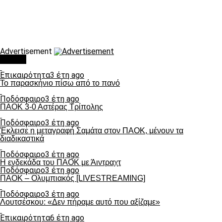
Advertisement
Τάσεις
Επικαιρότητα
3 έτη ago
Το παρασκήνιο πίσω από το πανό
Ποδόσφαιρο
3 έτη ago
ΠΑΟΚ 3-0 Αστέρας Τρίπολης
Ποδόσφαιρο
3 έτη ago
Έκλεισε η μεταγραφή Σαμάτα στον ΠΑΟΚ, μένουν τα
διαδικαστικά
Ποδόσφαιρο
3 έτη ago
Η ενδεκάδα του ΠΑΟΚ με Άιντραχτ
Ποδόσφαιρο
3 έτη ago
ΠΑΟΚ – Ολυμπιακός [LIVESTREAMING]
Ποδόσφαιρο
3 έτη ago
Λουτσέσκου: «Δεν πήραμε αυτό που αξίζαμε»
Επικαιρότητα
6 έτη ago