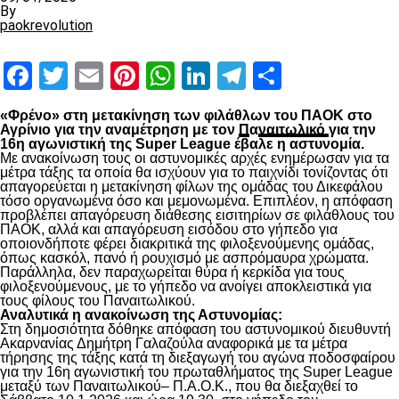
By
paokrevolution
Facebook
Twitter
Email
Pinterest
WhatsApp
LinkedIn
Telegram
Μοιραστ
«Φρένο» στη μετακίνηση των φιλάθλων του ΠΑΟΚ στο
Αγρίνιο για την αναμέτρηση με τον
Π
α
ναιτωλικό
για την
16η αγωνιστική της Super League έβαλε η αστυνομία.
Με ανακοίνωση τους οι αστυνομικές αρχές ενημέρωσαν για τα
μέτρα τάξης τα οποία θα ισχύουν για το παιχνίδι τονίζοντας ότι
απαγορεύεται η μετακίνηση φίλων της ομάδας του Δικεφάλου
τόσο οργανωμένα όσο και μεμονωμένα. Επιπλέον, η απόφαση
προβλέπει απαγόρευση διάθεσης εισιτηρίων σε φιλάθλους του
ΠΑΟΚ, αλλά και απαγόρευση εισόδου στο γήπεδο για
οποιονδήποτε φέρει διακριτικά της φιλοξενούμενης ομάδας,
όπως κασκόλ, πανό ή ρουχισμό με ασπρόμαυρα χρώματα.
Παράλληλα, δεν παραχωρείται θύρα ή κερκίδα για τους
φιλοξενούμενους, με το γήπεδο να ανοίγει αποκλειστικά για
τους φίλους του Παναιτωλικού.
Αναλυτικά η ανακοίνωση της Αστυνομίας:
Στη δημοσιότητα δόθηκε απόφαση του αστυνομικού διευθυντή
Ακαρνανίας Δημήτρη Γαλαζούλα αναφορικά με τα μέτρα
τήρησης της τάξης κατά τη διεξαγωγή του αγώνα ποδοσφαίρου
για την 16η αγωνιστική του πρωταθλήματος της Super League
μεταξύ των Παναιτωλικoύ– Π.Α.Ο.Κ., που θα διεξαχθεί το