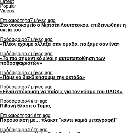
Latest
Popular
Videos
Επικαιρότητα
7 μήνες ago
Στο νοσοκομείο ο Μιρτσέα Λουτσέσκου, επιδεινώθηκε η
υγεία του
Ποδόσφαιρο
7 μήνες ago
«Πλέον έχουμε αλλάξει σαν ομάδα, παίξαμε σαν ένα»
Ποδόσφαιρο
7 μήνες ago
«Το πιο σημαντικό είναι η αυτοπεποίθηση των
ποδοσφαιριστών»
Ποδόσφαιρο
7 μήνες ago
«Πάμε να διεκδικήσουμε την οκτάδα»
Ποδόσφαιρο
7 μήνες ago
«Είναι απόλαυση να παίζεις για τον κόσμο του ΠΑΟΚ»
Ποδόσφαιρο
4 έτη ago
Πιθανή θλάση ο Τόμας
Επικαιρότητα
4 έτη ago
Παρουσίαση με… πλακάτ “κάντε καμιά μεταγραφή!”
Ποδόσφαιρο
4 έτη ago