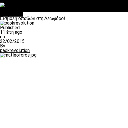
Στο OPEN τα προκριματικά, στη NOVA τα του πρωταθλήματος
Σαν σήμερα: Οταν “έφυγε” ο Λόραντ
Αντίπαλοι
Εισβολή οπαδών στη Λεωφόρο!
Published
11 έτη ago
on
22/02/2015
By
paokrevolution