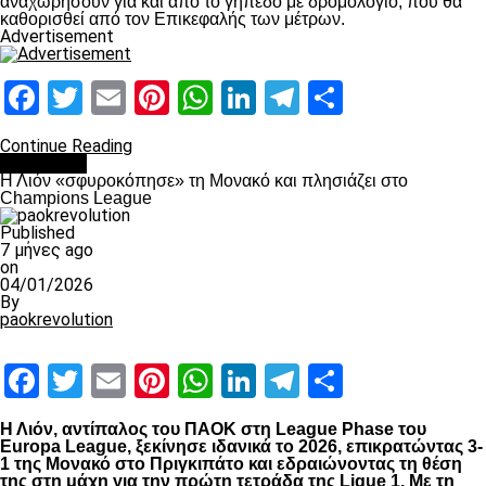
αναχωρήσουν για και από το γήπεδο με δρομολόγιο, που θα
καθορισθεί από τον Επικεφαλής των μέτρων.
Advertisement
Facebook
Twitter
Email
Pinterest
WhatsApp
LinkedIn
Telegram
Μοιραστ
Continue Reading
Αντίπαλοι
Η Λιόν «σφυροκόπησε» τη Μονακό και πλησιάζει στο
Champions League
Published
7 μήνες ago
on
04/01/2026
By
paokrevolution
Facebook
Twitter
Email
Pinterest
WhatsApp
LinkedIn
Telegram
Μοιραστ
Η Λιόν, αντίπαλος του ΠΑΟΚ στη League Phase του
Europa League, ξεκίνησε ιδανικά το 2026, επικρατώντας 3-
1 της Μονακό στο Πριγκιπάτο και εδραιώνοντας τη θέση
της στη μάχη για την πρώτη τετράδα της Ligue 1. Με τη