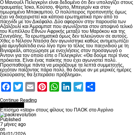
Ο Μανουέλ Πελεγκρίνι είναι δεδομένο ότι δεν υπολογίζει στους
τραυματίες Ίσκο, Κούτσο, Φίρπο, Μπεγερίν και στον
τιμωρημένο Μπακαμπού. Ο πολύπειρος προπονητής όμως
έχει να διαχειριστεί και κάποια ερωτηματικά πριν από το
παιχνίδι με τον Δικέφαλο. Δύο αφορούν στην παρουσία των
Αζαλζουλί και Άμραμπατ που αγωνίζονται στον αποψινό τελικό
του Κυπέλλου Εθνών Αφρικής μεταξύ του Μαρόκου και της
Σενεγάλης. Τα ερωτηματικά όμως δεν τελειώνουν σε αυτούς.
Χθες ο Νέλσον Ντεόσα δεν αγωνίστηκε καθώς αντιμετωπίζει
μία αμυγδαλίτιδα ενώ λίγο πριν το τέλος του παιχνιδιού με τη
Βιγιαρεάλ, αποχώρησε με ενοχλήσεις στον προσαγωγό ο
Άντονι για τον οποίο είπε ο Πελεγκρίνι: «Θα δούμε περί τίνος
πρόκειται. Είναι ένας παίκτης που έχει αγωνιστεί πολύ.
Προσπαθούμε πάντα να μοιράζουμε τα λεπτά συμμετοχής,
ερχόταν παίζοντας πάρα πολύ, θα δούμε αν με μερικές ημέρες
ξεκούρασης θα ξεπεράσει πρόβλημα».
Facebook
Twitter
Email
Pinterest
WhatsApp
LinkedIn
Telegram
Μοιραστ
Continue Reading
Αντίπαλοι
Επίσημο «stop» στους φίλους του ΠΑΟΚ στο Αγρίνιο
Published
7 μήνες ago
on
09/01/2026