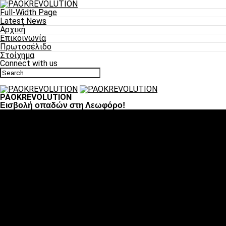
Full-Width Page
Latest News
Αρχική
Επικοινωνία
Πρωτοσέλιδο
Στοίχημα
Connect with us
PAOKREVOLUTION
Εισβολή οπαδών στη Λεωφόρο!
Ποδόσφαιρο
«Πλέον έχουμε αλλάξει σαν ομάδα, παίξαμε σαν ένα»
«Το πιο σημαντικό είναι η αυτοπεποίθηση των
ποδοσφαιριστών»
«Πάμε να διεκδικήσουμε την οκτάδα»
«Είναι απόλαυση να παίζεις για τον κόσμο του ΠΑΟΚ»
«Θα τα δώσουμε όλα κόντρα στη Λιόν για την οκτάδα»
Μπάσκετ