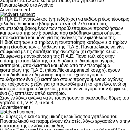
Σάββατο 10.1.2026 και ώρα 19.30, στο γήπεδο του
Παναιτωλικού στο Αγρίνιο.
Advertisement
Η Π.Α.Ε. Παναιτωλικός (γηπεδούχος) να εκδώσει έως τέσσερις
χιλιάδες διακόσια εβδομήντα πέντε (4.275) εισιτήρια,
συμπεριλαμβανομένων των προβλεπόμενων προσκλήσεων
και των εισιτηρίων διαρκείας που εκδόθηκαν μέχρι σήμερα,
αποκλειστικά και μόνο για τις ανάγκες των φιλάθλων της.
Η διάθεση των εισιτηρίων, η ταυτοποίηση κατόχων εισιτηρίων
και η είσοδος των φιλάθλων της Π.Α.Ε. Παναιτωλικός να γίνει
σύμφωνα με τις διατάξεις της ανωτέρω (η) σχετικής κ.υ.α..
Σύμφωνα με ανακοίνωση της Π.Α.Ε. Παναιτωλικός στην
επίσημη ιστοσελίδα της στο διαδίκτυο, δικαίωμα αγοράς
εισιτηρίου, αποκλειστικά και μόνο από την πλατφόρμα
εισιτηρίων της Π.Α.Ε. (https://tickets.panetolikos.gr/), έχουν
όσοι διαθέτουν ήδη λογαριασμό και έχουν αγοράσει
τουλάχιστον ένα (1) εισιτήριο στους προηγούμενους αγώνες
της τρέχουσας σεζόν για το πρωτάθλημα ή το κύπελλο, ενώ οι
κάτοχοι εισιτηρίου διαρκείας μπορούν να αγοράσουν ψηφιακά,
ένα (1) επιπλέον απλό εισιτήριο.
Στον εν λόγω αγώνα να λειτουργήσουν οι ακόλουθες θύρες του
γηπέδου: 1, VIP, 2, 6 και 8.
Advertisement
Οι θύρες 3, 4 και 4α της μικρής κερκίδας του γηπέδου του
Παναιτωλικού να παραμείνουν κλειστές, λόγω εργασιών για την
επέκταση της εν λόγω κερκίδας.