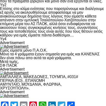
που τα πράγματα ζορίζουν και μόνο σαν ένα έρχονται οι νίκες.
Υγ2
Επίσης στο κλίμα ενότητας που παροτρύνουμε και διαλέγουμε
εξ αρχής να ακολουθήσουμε αποφασίσαμε να μην
ανακοινώσουμε δημόσια τους λόγους που είμαστε κάθετα
απέναντι στην εμπλοκή Τσαλόπουλου-Χατζόπουλου στην
επόμενη μέρα του ΑΣ ΠΑΟΚ, αλλά όσοι ενδιαφέρονται να
ακούσουν ποιες συγκεκριμένες κινήσεις τους, συναντήσεις
τους και τοποθετήσεις τους είναι αυτές που τους θέτουν εκτός
κάδρου για εμάς είμαστε πάντα διαθέσιμοι…
Υγ4
Advertisement
Εμείς είμαστε μόνο Π.Α.Ο.Κ.
Μόνο τα 4 γράμματα έχουν σημασία για εμάς και ΚΑΝΕΝΑΣ
δεν είναι πάνω απο αυτά τα ιερά γράμματα.
Μετά τιμής,
ΣΦ ΠΑΟΚ
Advertisement
ΑΜΠΑΛΑΕΑ, ΜΑΚΕΔΟΝΕΣ, ΤΟΥΜΠΑ, #031#
ΠΕΡΑΙΑ (ΕΟ) , ΕΠΑΝΟΜΗ
ΑΜΥΝΤΑΙΟ, ΜΟΥΔΑΝΙΑ, ΦΛΩΡΙΝΑ,
ΧΡΥΣΟΥΠΟΛΗ».
Advertisement
Facebook
Twitter
Email
Pinterest
WhatsApp
LinkedIn
Telegram
Μοιραστ