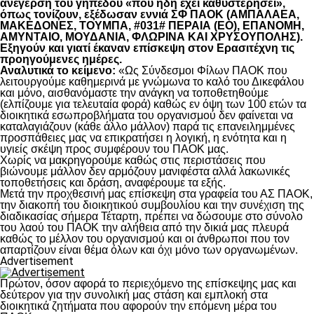
ανέγερση του γηπέδου «που ήδη έχει καθυστερήσει»,
όπως τονίζουν, εξέδωσαν εννιά ΣΦ ΠΑΟΚ (ΑΜΠΑΛΑΕΑ,
ΜΑΚΕΔΟΝΕΣ, ΤΟΥΜΠΑ, #031# ΠΕΡΑΙΑ (ΕΟ), ΕΠΑΝΟΜΗ,
ΑΜΥΝΤΑΙΟ, ΜΟΥΔΑΝΙΑ, ΦΛΩΡΙΝΑ ΚΑΙ ΧΡΥΣΟΥΠΟΛΗΣ).
Εξηγούν και γιατί έκαναν επίσκεψη στον Ερασιτέχνη τις
προηγούμενες ημέρες.
Αναλυτικά το κείμενο:
«Ως Σύνδεσμοι Φίλων ΠΑΟΚ που
λειτουργούμε καθημερινά με γνώμωνα το καλό του Δικεφάλου
και μόνο, αισθανόμαστε την ανάγκη να τοποθετηθούμε
(ελπίζουμε για τελευταία φορά) καθώς εν όψη των 100 ετών τα
διοικητικά εσωπροβλήματα του οργανισμού δεν φαίνεται να
καταλαγιάζουν (κάθε άλλο μάλλον) παρά τις επανειλημμένες
προσπάθειες μας να επικρατήσει η λογική, η ενότητα και η
υγιείς σκέψη προς συμφέρουν του ΠΑΟΚ μας.
Χωρίς να μακρηγορούμε καθώς στις περιστάσεις που
βιώνουμε μάλλον δεν αρμόζουν μανιφέστα αλλά λακωνικές
τοποθετήσεις και δράση, αναφέρουμε τα εξής.
Μετά την προχθεσινή μας επίσκεψη στα γραφεία του ΑΣ ΠΑΟΚ,
την διακοπή του διοικητικού συμβουλίου και την συνέχιση της
διαδικασίας σήμερα Τέταρτη, πρέπει να δώσουμε στο σύνολο
του λαού του ΠΑΟΚ την αλήθεια από την δικιά μας πλευρά
καθώς το μέλλον του οργανισμού και οι άνθρωποι που τον
απαρτίζουν είναι θέμα όλων και όχι μόνο των οργανωμένων.
Advertisement
Πρώτον, όσον αφορά το περιεχόμενο της επίσκεψης μας και
δεύτερον για την συνολική μας στάση και εμπλοκή στα
διοικητικά ζητήματα που αφορούν την επόμενη μέρα του