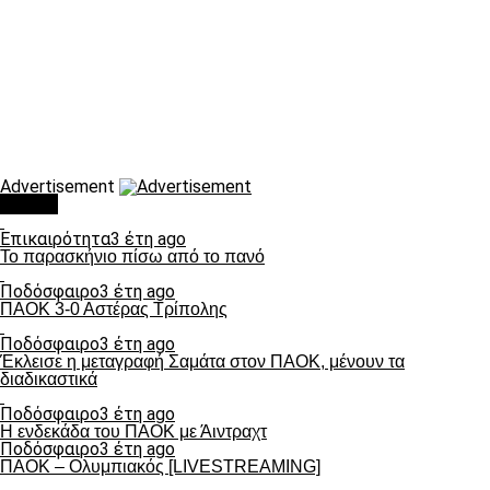
Advertisement
Τάσεις
Επικαιρότητα
3 έτη ago
Το παρασκήνιο πίσω από το πανό
Ποδόσφαιρο
3 έτη ago
ΠΑΟΚ 3-0 Αστέρας Τρίπολης
Ποδόσφαιρο
3 έτη ago
Έκλεισε η μεταγραφή Σαμάτα στον ΠΑΟΚ, μένουν τα
διαδικαστικά
Ποδόσφαιρο
3 έτη ago
Η ενδεκάδα του ΠΑΟΚ με Άιντραχτ
Ποδόσφαιρο
3 έτη ago
ΠΑΟΚ – Ολυμπιακός [LIVESTREAMING]