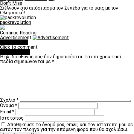
Don't Miss
Στέλνουν στο απόσπασμα τον Σεπέδα για το ματς με τον
Ολυμπιακό!
paokrevolution
Continue Reading
Advertisement
You may like
Click to comment
Leave a Reply
Η ηλ. διεύθυνση σας δεν δημοσιεύεται.
Τα υποχρεωτικά
πεδία σημειώνονται με
*
Σχόλιο
*
Όνομα
*
Email
*
Ιστότοπος
Αποθήκευσε το όνομά μου, email, και τον ιστότοπο μου σε
αυτόν τον πλοηγό για την επόμενη φορά που θα σχολιάσω.