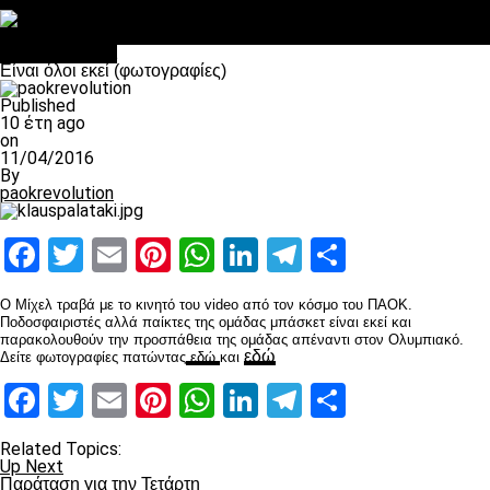
Στο OPEN τα προκριματικά, στη NOVA τα του πρωταθλήματος
Σαν σήμερα: Οταν “έφυγε” ο Λόραντ
Επικαιρότητα
Είναι όλοι εκεί (φωτογραφίες)
Published
10 έτη ago
on
11/04/2016
By
paokrevolution
Facebook
Twitter
Email
Pinterest
WhatsApp
LinkedIn
Telegram
Μοιραστ
Ο Μίχελ τραβά με το κινητό του video από τον κόσμο του ΠΑΟΚ.
Ποδοσφαιριστές αλλά παίκτες της ομάδας μπάσκετ είναι εκεί και
παρακολουθούν την προσπάθεια της ομάδας απέναντι στον Ολυμπιακό.
εδώ
Δείτε φωτογραφίες πατώντας
εδώ
και
Facebook
Twitter
Email
Pinterest
WhatsApp
LinkedIn
Telegram
Μοιραστ
Related Topics:
Up Next
Παράταση για την Τετάρτη