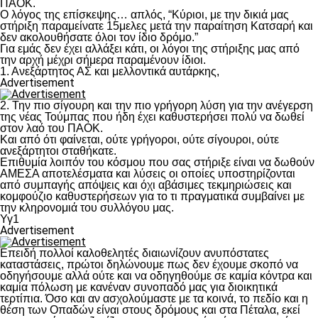
ΠΑΟΚ.
Ο λόγος της επίσκεψης… απλός, “Κύριοι, με την δικιά μας
στήριξη παραμείνατε 15μελες μετά την παραίτηση Κατσαρή και
δεν ακολουθήσατε όλοι τον ίδιο δρόμο.”
Για εμάς δεν έχει αλλάξει κάτι, οι λόγοι της στήριξης μας από
την αρχή μέχρι σήμερα παραμένουν ίδιοι.
1. Ανεξάρτητος ΑΣ και μελλοντικά αυτάρκης,
Advertisement
2. Την πιο σίγουρη και την πιο γρήγορη λύση για την ανέγερση
της νέας Τούμπας που ήδη έχει καθυστερήσει πολύ να δωθεί
στον λαό του ΠΑΟΚ.
Και από ότι φαίνεται, ούτε γρήγοροι, ούτε σίγουροι, ούτε
ανεξάρτητοι σταθήκατε.
Επιθυμία λοιπόν του κόσμου που σας στήριξε είναι να δωθούν
ΑΜΕΣΑ αποτελέσματα και λύσεις οι οποίες υποστηρίζονται
από συμπαγής απόψεις και όχι αβάσιμες τεκμηριώσεις και
κομφούζιο καθυστερήσεων για το τι πραγματικά συμβαίνει με
την κληρονομιά του συλλόγου μας.
Υγ1
Advertisement
Επειδή πολλοί καλοθελητές διαιωνίζουν ανυπόστατες
καταστάσεις, πρώτοι δηλώνουμε πως δεν έχουμε σκοπό να
οδηγήσουμε αλλά ούτε και να οδηγηθούμε σε καμία κόντρα και
καμία πόλωση με κανέναν συνοπαδό μας για διοικητικά
τερτίπια. Όσο και αν ασχολούμαστε με τα κοινά, το πεδίο και η
θέση των Οπαδών είναι στους δρόμους και στα Πέταλα, εκεί