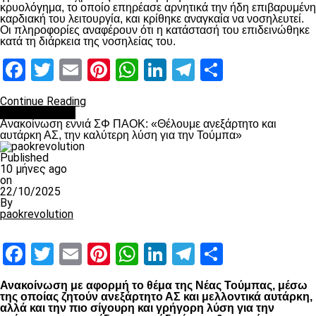
κρυολόγημα, το οποίο επηρέασε αρνητικά την ήδη επιβαρυμένη
καρδιακή του λειτουργία, και κρίθηκε αναγκαία να νοσηλευτεί.
Οι πληροφορίες αναφέρουν ότι η κατάστασή του επιδεινώθηκε
κατά τη διάρκεια της νοσηλείας του.
Facebook
Twitter
Email
Pinterest
WhatsApp
LinkedIn
Telegram
Μοιραστ
Continue Reading
Επικαιρότητα
Ανακοίνωση εννιά ΣΦ ΠΑΟΚ: «Θέλουμε ανεξάρτητο και
αυτάρκη ΑΣ, την καλύτερη λύση για την Τούμπα»
Published
10 μήνες ago
on
22/10/2025
By
paokrevolution
Facebook
Twitter
Email
Pinterest
WhatsApp
LinkedIn
Telegram
Μοιραστ
Ανακοίνωση με αφορμή το θέμα της Νέας Τούμπας, μέσω
της οποίας ζητούν ανεξάρτητο ΑΣ και μελλοντικά αυτάρκη,
αλλά και την πιο σίγουρη και γρήγορη λύση για την