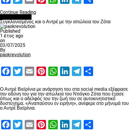
Continue Reading
Επικαιρότητα
Συγκλονισμένος και ο Αντρέ με την απώλεια του Ζότα
Published
1 έτος ago
on
03/07/2025
By
paokrevolution
Facebook
Twitter
Email
Pinterest
WhatsApp
LinkedIn
Telegram
Μοιραστ
Ο Αντρέ Βιεϊρίνια με ανάρτηση του στα social media εξέφρασε
την οδύνη του για την απώλεια του Ντιόγκο Ζότα που έχασε
όπως και ο αδελφός του την ζωή του σε αυτοκινητιστικό
δυστύχημα. «Αναπαύσου εν ειρήνη», ανέφερε στο μήνυμά του
ο Αντρέ Βιεϊρίνια.
Facebook
Twitter
Email
Pinterest
WhatsApp
LinkedIn
Telegram
Μοιραστ