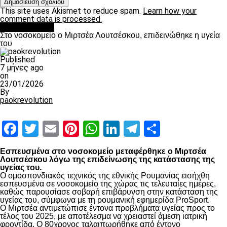
This site uses Akismet to reduce spam.
Learn how your
comment data is processed.
Επικαιρότητα
Στο νοσοκομείο ο Μιρτσέα Λουτσέσκου, επιδεινώθηκε η υγεία
του
Published
7 μήνες ago
on
23/01/2026
By
paokrevolution
Facebook
Twitter
Email
Pinterest
WhatsApp
LinkedIn
Telegram
Μοιραστ
Εσπευσμένα στο νοσοκομείο μεταφέρθηκε ο Μιρτσέα
Λουτσέσκου λόγω της επιδείνωσης της κατάστασης της
υγείας του.
Ο ομοσπονδιακός τεχνικός της εθνικής Ρουμανίας εισήχθη
εσπευσμένα σε νοσοκομείο της χώρας τις τελευταίες ημέρες,
καθώς παρουσίασε σοβαρή επιβάρυνση στην κατάσταση της
υγείας του, σύμφωνα με τη ρουμανική εφημερίδα ProSport.
Ο Μιρτσέα αντιμετώπισε έντονα προβλήματα υγείας προς το
τέλος του 2025, με αποτέλεσμα να χρειαστεί άμεση ιατρική
φροντίδα. Ο 80χρονος ταλαιπωρήθηκε από έντονο