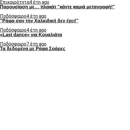
Επικαιρότητα
4 έτη ago
Παρουσίαση με… πλακάτ “κάντε καμιά μεταγραφή!”
Ποδόσφαιρο
4 έτη ago
“Ράφα σαν την Χαλκιδική δεν έχει!”
Ποδόσφαιρο
4 έτη ago
«Last dance» για Κουαλιάτα
Ποδόσφαιρο
7 έτη ago
Τα δεδομένα με Ράφα Σοάρες