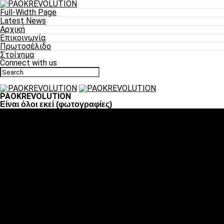
Full-Width Page
Latest News
Αρχική
Επικοινωνία
Πρωτοσέλιδο
Στοίχημα
Connect with us
PAOKREVOLUTION
Είναι όλοι εκεί (φωτογραφίες)
Ποδόσφαιρο
«Πλέον έχουμε αλλάξει σαν ομάδα, παίξαμε σαν ένα»
«Το πιο σημαντικό είναι η αυτοπεποίθηση των
ποδοσφαιριστών»
«Πάμε να διεκδικήσουμε την οκτάδα»
«Είναι απόλαυση να παίζεις για τον κόσμο του ΠΑΟΚ»
«Θα τα δώσουμε όλα κόντρα στη Λιόν για την οκτάδα»
Μπάσκετ