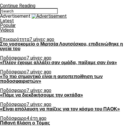
Continue Reading
Advertisement
Latest
Popular
Videos
Επικαιρότητα
7 μήνες ago
Στο νοσοκομείο ο Μιρτσέα Λουτσέσκου, επιδεινώθηκε η
υγεία του
Ποδόσφαιρο
7 μήνες ago
«Πλέον έχουμε αλλάξει σαν ομάδα, παίξαμε σαν ένα»
Ποδόσφαιρο
7 μήνες ago
«Το πιο σημαντικό είναι η αυτοπεποίθηση των
ποδοσφαιριστών»
Ποδόσφαιρο
7 μήνες ago
«Πάμε να διεκδικήσουμε την οκτάδα»
Ποδόσφαιρο
7 μήνες ago
«Είναι απόλαυση να παίζεις για τον κόσμο του ΠΑΟΚ»
Ποδόσφαιρο
4 έτη ago
Πιθανή θλάση ο Τόμας