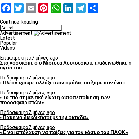
Facebook
Twitter
Email
Pinterest
WhatsApp
LinkedIn
Telegram
Μοιραστ
Continue Reading
Advertisement
Latest
Popular
Videos
Επικαιρότητα
7 μήνες ago
Στο νοσοκομείο ο Μιρτσέα Λουτσέσκου, επιδεινώθηκε η
υγεία του
Ποδόσφαιρο
7 μήνες ago
«Πλέον έχουμε αλλάξει σαν ομάδα, παίξαμε σαν ένα»
Ποδόσφαιρο
7 μήνες ago
«Το πιο σημαντικό είναι η αυτοπεποίθηση των
ποδοσφαιριστών»
Ποδόσφαιρο
7 μήνες ago
«Πάμε να διεκδικήσουμε την οκτάδα»
Ποδόσφαιρο
7 μήνες ago
«Είναι απόλαυση να παίζεις για τον κόσμο του ΠΑΟΚ»