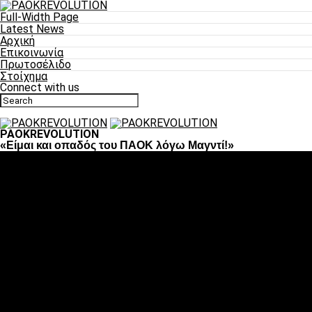
Full-Width Page
Latest News
Αρχική
Επικοινωνία
Πρωτοσέλιδο
Στοίχημα
Connect with us
PAOKREVOLUTION
«Είμαι και οπαδός του ΠΑΟΚ λόγω Μαγντί!»
Ποδόσφαιρο
«Πλέον έχουμε αλλάξει σαν ομάδα, παίξαμε σαν ένα»
«Το πιο σημαντικό είναι η αυτοπεποίθηση των
ποδοσφαιριστών»
«Πάμε να διεκδικήσουμε την οκτάδα»
«Είναι απόλαυση να παίζεις για τον κόσμο του ΠΑΟΚ»
«Θα τα δώσουμε όλα κόντρα στη Λιόν για την οκτάδα»
Μπάσκετ