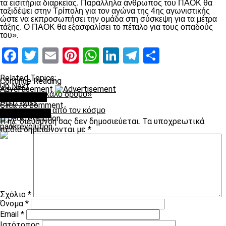
τα εισιτήρια διαρκείας. Παράλληλα άνθρωπος του ΠΑΟΚ θα
ταξιδέψει στην Τρίπολη για τον αγώνα της 4ης αγωνιστικής
ώστε να εκπροσωπήσει την ομάδα στη σύσκεψη για τα μέτρα
τάξης. Ο ΠΑΟΚ θα εξασφαλίσει το πέταλο για τους οπαδούς
του».
Facebook
Twitter
Email
Pinterest
WhatsApp
LinkedIn
Telegram
Μοιραστ
Related Topics:
Continue Reading
Up Next
Advertisement
«Είμαστε σε καλό δρόμο»
You may like
Don't Miss
Click to comment
Διπλό μήνυμα από τον κόσμο
Leave a Reply
Η ηλ. διεύθυνση σας δεν δημοσιεύεται.
Τα υποχρεωτικά
paokrevolution
πεδία σημειώνονται με
*
Σχόλιο
*
Όνομα
*
Email
*
Ιστότοπος