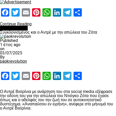
Facebook
Twitter
Email
Pinterest
WhatsApp
LinkedIn
Telegram
Μοιραστ
Continue Reading
Επικαιρότητα
Συγκλονισμένος και ο Αντρέ με την απώλεια του Ζότα
Published
1 έτος ago
on
03/07/2025
By
paokrevolution
Facebook
Twitter
Email
Pinterest
WhatsApp
LinkedIn
Telegram
Μοιραστ
Ο Αντρέ Βιεϊρίνια με ανάρτηση του στα social media εξέφρασε
την οδύνη του για την απώλεια του Ντιόγκο Ζότα που έχασε
όπως και ο αδελφός του την ζωή του σε αυτοκινητιστικό
δυστύχημα. «Αναπαύσου εν ειρήνη», ανέφερε στο μήνυμά του
ο Αντρέ Βιεϊρίνια.