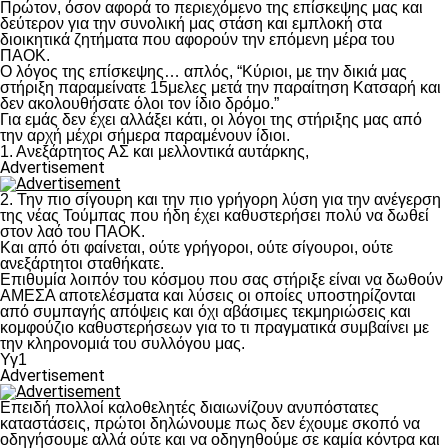
Πρώτον, όσον αφορά το περιεχόμενο της επίσκεψης μας και
δεύτερον για την συνολική μας στάση και εμπλοκή στα
διοικητικά ζητήματα που αφορούν την επόμενη μέρα του
ΠΑΟΚ.
Ο λόγος της επίσκεψης… απλός, “Κύριοι, με την δικιά μας
στήριξη παραμείνατε 15μελες μετά την παραίτηση Κατσαρή και
δεν ακολουθήσατε όλοι τον ίδιο δρόμο.”
Για εμάς δεν έχει αλλάξει κάτι, οι λόγοι της στήριξης μας από
την αρχή μέχρι σήμερα παραμένουν ίδιοι.
1. Ανεξάρτητος ΑΣ και μελλοντικά αυτάρκης,
Advertisement
2. Την πιο σίγουρη και την πιο γρήγορη λύση για την ανέγερση
της νέας Τούμπας που ήδη έχει καθυστερήσει πολύ να δωθεί
στον λαό του ΠΑΟΚ.
Και από ότι φαίνεται, ούτε γρήγοροι, ούτε σίγουροι, ούτε
ανεξάρτητοι σταθήκατε.
Επιθυμία λοιπόν του κόσμου που σας στήριξε είναι να δωθούν
ΑΜΕΣΑ αποτελέσματα και λύσεις οι οποίες υποστηρίζονται
από συμπαγής απόψεις και όχι αβάσιμες τεκμηριώσεις και
κομφούζιο καθυστερήσεων για το τι πραγματικά συμβαίνει με
την κληρονομιά του συλλόγου μας.
Υγ1
Advertisement
Επειδή πολλοί καλοθελητές διαιωνίζουν ανυπόστατες
καταστάσεις, πρώτοι δηλώνουμε πως δεν έχουμε σκοπό να
οδηγήσουμε αλλά ούτε και να οδηγηθούμε σε καμία κόντρα και