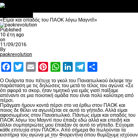
Στο OPEN τα προκριματικά, στη NOVA τα του πρωταθλήματος
Σαν σήμερα: Οταν “έφυγε” ο Λόραντ
Επικαιρότητα
«Είμαι και οπαδός του ΠΑΟΚ λόγω Μαγντί!»
Published
10 έτη ago
on
11/09/2016
By
paokrevolution
Facebook
Twitter
Email
Pinterest
WhatsApp
LinkedIn
Telegram
Μοιραστ
O Ουάρντα που πέτυχε το γκολ του Παναιτωλικού έκλεψε την
παράσταση με τις δηλώσεις του μετά το τέλος του αγώνα: «Σε
ότι αφορά το σκορ, ήταν τιμητικό για εμάς γιατί παίξαμε
απέναντι σε μια ποιοτική ομάδα που είναι πολύ καλύτερη από
πέρσι.
Πράγματι ήμουν κοντά πέρσι στο να έρθω στον ΠΑΟΚ και
ποιος δε θέλει να αγωνίζεται σε αυτό το γήπεδο. Αλλά είμαι
αφοσιωμένος στον Παναιτωλικό. Πάντως είμαι και οπαδός του
ΠΑΟΚ λόγω του Μαγντί που έπαιξε εδώ αλλά και επειδή και
άλλοι συμπατριώτες μου έπαιξαν σε αυτό το γήπεδο. Εύχομαι
κάθε επιτυχία στον ΠΑΟΚ». Από σήμερα θα πωλούνται τα
εισιτήρια του αγώνα με την Φιορεντίνα όπου θυμίζουμε ισχύουν