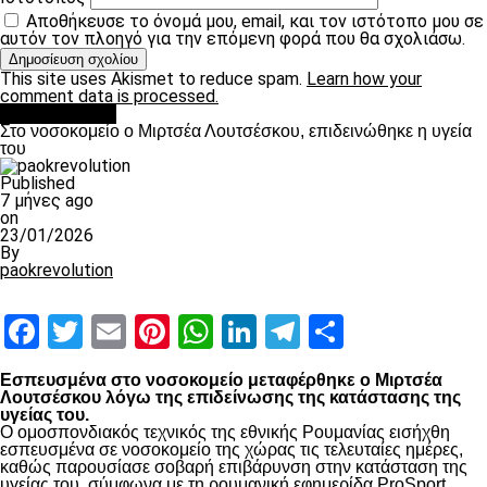
Αποθήκευσε το όνομά μου, email, και τον ιστότοπο μου σε
αυτόν τον πλοηγό για την επόμενη φορά που θα σχολιάσω.
This site uses Akismet to reduce spam.
Learn how your
comment data is processed.
Επικαιρότητα
Στο νοσοκομείο ο Μιρτσέα Λουτσέσκου, επιδεινώθηκε η υγεία
του
Published
7 μήνες ago
on
23/01/2026
By
paokrevolution
Facebook
Twitter
Email
Pinterest
WhatsApp
LinkedIn
Telegram
Μοιραστ
Εσπευσμένα στο νοσοκομείο μεταφέρθηκε ο Μιρτσέα
Λουτσέσκου λόγω της επιδείνωσης της κατάστασης της
υγείας του.
Ο ομοσπονδιακός τεχνικός της εθνικής Ρουμανίας εισήχθη
εσπευσμένα σε νοσοκομείο της χώρας τις τελευταίες ημέρες,
καθώς παρουσίασε σοβαρή επιβάρυνση στην κατάσταση της
υγείας του, σύμφωνα με τη ρουμανική εφημερίδα ProSport.