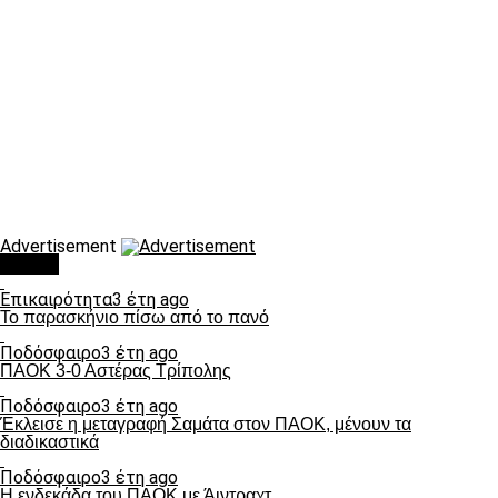
Advertisement
Τάσεις
Επικαιρότητα
3 έτη ago
Το παρασκήνιο πίσω από το πανό
Ποδόσφαιρο
3 έτη ago
ΠΑΟΚ 3-0 Αστέρας Τρίπολης
Ποδόσφαιρο
3 έτη ago
Έκλεισε η μεταγραφή Σαμάτα στον ΠΑΟΚ, μένουν τα
διαδικαστικά
Ποδόσφαιρο
3 έτη ago
Η ενδεκάδα του ΠΑΟΚ με Άιντραχτ