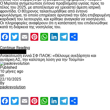
Ο Μιρτσέα αντιμετώπισε έντονα προβλήματα υγείας προς το
τέλος του 2025, με αποτέλεσμα να χρειαστεί άμεση ιατρική
φροντίδα. Ο 80χρονος ταλαιπωρήθηκε από έντονο
κρυολόγημα, το οποίο επηρέασε αρνητικά την ήδη επιβαρυμένη
καρδιακή του λειτουργία, και κρίθηκε αναγκαία να νοσηλευτεί.
Οι πληροφορίες αναφέρουν ότι η κατάστασή του επιδεινώθηκε
κατά τη διάρκεια της νοσηλείας του.
Facebook
Twitter
Email
Pinterest
WhatsApp
LinkedIn
Telegram
Μοιραστ
Continue Reading
Επικαιρότητα
Ανακοίνωση εννιά ΣΦ ΠΑΟΚ: «Θέλουμε ανεξάρτητο και
αυτάρκη ΑΣ, την καλύτερη λύση για την Τούμπα»
Published
10 μήνες ago
on
22/10/2025
By
paokrevolution
Facebook
Twitter
Email
Pinterest
WhatsApp
LinkedIn
Telegram
Μοιραστ