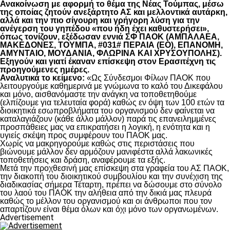
Ανακοίνωση με αφορμή το θέμα της Νέας Τούμπας, μέσω
της οποίας ζητούν ανεξάρτητο ΑΣ και μελλοντικά αυτάρκη,
αλλά και την πιο σίγουρη και γρήγορη λύση για την
ανέγερση του γηπέδου «που ήδη έχει καθυστερήσει»,
όπως τονίζουν, εξέδωσαν εννιά ΣΦ ΠΑΟΚ (ΑΜΠΑΛΑΕΑ,
ΜΑΚΕΔΟΝΕΣ, ΤΟΥΜΠΑ, #031# ΠΕΡΑΙΑ (ΕΟ), ΕΠΑΝΟΜΗ,
ΑΜΥΝΤΑΙΟ, ΜΟΥΔΑΝΙΑ, ΦΛΩΡΙΝΑ ΚΑΙ ΧΡΥΣΟΥΠΟΛΗΣ).
Εξηγούν και γιατί έκαναν επίσκεψη στον Ερασιτέχνη τις
προηγούμενες ημέρες.
Αναλυτικά το κείμενο:
«Ως Σύνδεσμοι Φίλων ΠΑΟΚ που
λειτουργούμε καθημερινά με γνώμωνα το καλό του Δικεφάλου
και μόνο, αισθανόμαστε την ανάγκη να τοποθετηθούμε
(ελπίζουμε για τελευταία φορά) καθώς εν όψη των 100 ετών τα
διοικητικά εσωπροβλήματα του οργανισμού δεν φαίνεται να
καταλαγιάζουν (κάθε άλλο μάλλον) παρά τις επανειλημμένες
προσπάθειες μας να επικρατήσει η λογική, η ενότητα και η
υγιείς σκέψη προς συμφέρουν του ΠΑΟΚ μας.
Χωρίς να μακρηγορούμε καθώς στις περιστάσεις που
βιώνουμε μάλλον δεν αρμόζουν μανιφέστα αλλά λακωνικές
τοποθετήσεις και δράση, αναφέρουμε τα εξής.
Μετά την προχθεσινή μας επίσκεψη στα γραφεία του ΑΣ ΠΑΟΚ,
την διακοπή του διοικητικού συμβουλίου και την συνέχιση της
διαδικασίας σήμερα Τέταρτη, πρέπει να δώσουμε στο σύνολο
του λαού του ΠΑΟΚ την αλήθεια από την δικιά μας πλευρά
καθώς το μέλλον του οργανισμού και οι άνθρωποι που τον
απαρτίζουν είναι θέμα όλων και όχι μόνο των οργανωμένων.
Advertisement