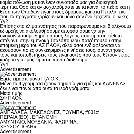
καμία πόλωση με κανέναν συνοπαδό μας για διοικητικά
τερτίπια. Όσο και αν ασχολούμαστε με τα κοινά, το πεδίο και η
θέση των Οπαδών είναι στους δρόμους και στα Πέταλα, εκεί
που τα πράγματα ζορίζουν και μόνο σαν ένα έρχονται οι νίκες.
Υγ2
Επίσης στο κλίμα ενότητας που παροτρύνουμε και διαλέγουμε
εξ αρχής να ακολουθήσουμε αποφασίσαμε να μην
ανακοινώσουμε δημόσια τους λόγους που είμαστε κάθετα
απέναντι στην εμπλοκή Τσαλόπουλου-Χατζόπουλου στην
επόμενη μέρα του ΑΣ ΠΑΟΚ, αλλά όσοι ενδιαφέρονται να
ακούσουν ποιες συγκεκριμένες κινήσεις τους, συναντήσεις
τους και τοποθετήσεις τους είναι αυτές που τους θέτουν εκτός
κάδρου για εμάς είμαστε πάντα διαθέσιμοι…
Υγ4
Advertisement
Εμείς είμαστε μόνο Π.Α.Ο.Κ.
Μόνο τα 4 γράμματα έχουν σημασία για εμάς και ΚΑΝΕΝΑΣ
δεν είναι πάνω απο αυτά τα ιερά γράμματα.
Μετά τιμής,
ΣΦ ΠΑΟΚ
Advertisement
ΑΜΠΑΛΑΕΑ, ΜΑΚΕΔΟΝΕΣ, ΤΟΥΜΠΑ, #031#
ΠΕΡΑΙΑ (ΕΟ) , ΕΠΑΝΟΜΗ
ΑΜΥΝΤΑΙΟ, ΜΟΥΔΑΝΙΑ, ΦΛΩΡΙΝΑ,
ΧΡΥΣΟΥΠΟΛΗ».
Advertisement