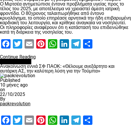
Ο Μιρτσέα αντιμετώπισε έντονα προβλήματα υγείας προς το
τέλος του 2025, με αποτέλεσμα να χρειαστεί άμεση ιατρική
φροντίδα. Ο 80χρονος ταλαιπωρήθηκε από έντονο
κρυολόγημα, το οποίο επηρέασε αρνητικά την ήδη επιβαρυμένη
καρδιακή του λειτουργία, και κρίθηκε αναγκαία να νοσηλευτεί.
Οι πληροφορίες αναφέρουν ότι η κατάστασή του επιδεινώθηκε
κατά τη διάρκεια της νοσηλείας του.
Facebook
Twitter
Email
Pinterest
WhatsApp
LinkedIn
Telegram
Μοιραστ
Continue Reading
Επικαιρότητα
Ανακοίνωση εννιά ΣΦ ΠΑΟΚ: «Θέλουμε ανεξάρτητο και
αυτάρκη ΑΣ, την καλύτερη λύση για την Τούμπα»
Published
10 μήνες ago
on
22/10/2025
By
paokrevolution
Facebook
Twitter
Email
Pinterest
WhatsApp
LinkedIn
Telegram
Μοιραστ