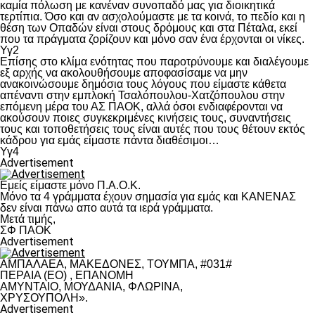
καμία πόλωση με κανέναν συνοπαδό μας για διοικητικά
τερτίπια. Όσο και αν ασχολούμαστε με τα κοινά, το πεδίο και η
θέση των Οπαδών είναι στους δρόμους και στα Πέταλα, εκεί
που τα πράγματα ζορίζουν και μόνο σαν ένα έρχονται οι νίκες.
Υγ2
Επίσης στο κλίμα ενότητας που παροτρύνουμε και διαλέγουμε
εξ αρχής να ακολουθήσουμε αποφασίσαμε να μην
ανακοινώσουμε δημόσια τους λόγους που είμαστε κάθετα
απέναντι στην εμπλοκή Τσαλόπουλου-Χατζόπουλου στην
επόμενη μέρα του ΑΣ ΠΑΟΚ, αλλά όσοι ενδιαφέρονται να
ακούσουν ποιες συγκεκριμένες κινήσεις τους, συναντήσεις
τους και τοποθετήσεις τους είναι αυτές που τους θέτουν εκτός
κάδρου για εμάς είμαστε πάντα διαθέσιμοι…
Υγ4
Advertisement
Εμείς είμαστε μόνο Π.Α.Ο.Κ.
Μόνο τα 4 γράμματα έχουν σημασία για εμάς και ΚΑΝΕΝΑΣ
δεν είναι πάνω απο αυτά τα ιερά γράμματα.
Μετά τιμής,
ΣΦ ΠΑΟΚ
Advertisement
ΑΜΠΑΛΑΕΑ, ΜΑΚΕΔΟΝΕΣ, ΤΟΥΜΠΑ, #031#
ΠΕΡΑΙΑ (ΕΟ) , ΕΠΑΝΟΜΗ
ΑΜΥΝΤΑΙΟ, ΜΟΥΔΑΝΙΑ, ΦΛΩΡΙΝΑ,
ΧΡΥΣΟΥΠΟΛΗ».
Advertisement