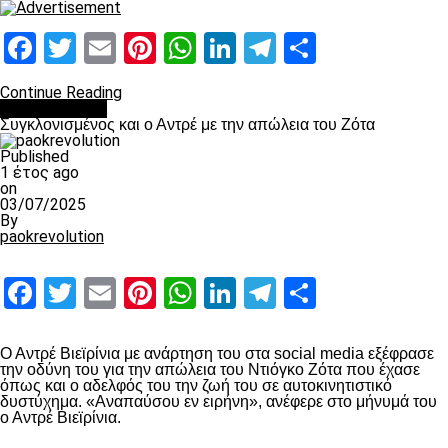
Facebook
Twitter
Email
Pinterest
WhatsApp
LinkedIn
Telegram
Μοιραστ
Continue Reading
Επικαιρότητα
Συγκλονισμένος και ο Αντρέ με την απώλεια του Ζότα
Published
1 έτος ago
on
03/07/2025
By
paokrevolution
Facebook
Twitter
Email
Pinterest
WhatsApp
LinkedIn
Telegram
Μοιραστ
Ο Αντρέ Βιεϊρίνια με ανάρτηση του στα social media εξέφρασε
την οδύνη του για την απώλεια του Ντιόγκο Ζότα που έχασε
όπως και ο αδελφός του την ζωή του σε αυτοκινητιστικό
δυστύχημα. «Αναπαύσου εν ειρήνη», ανέφερε στο μήνυμά του
ο Αντρέ Βιεϊρίνια.