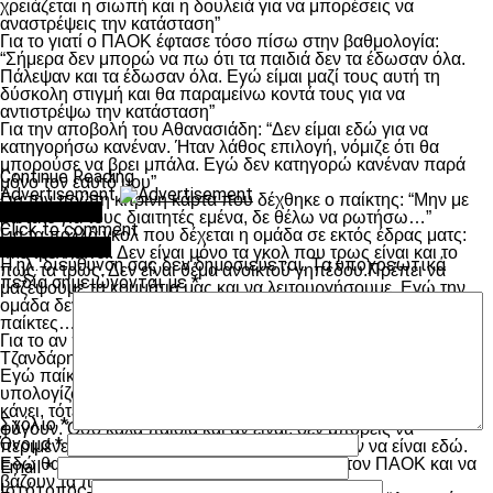
χρειάζεται η σιωπή και η δουλειά για να μπορέσεις να
αναστρέψεις την κατάσταση”
Για το γιατί ο ΠΑΟΚ έφτασε τόσο πίσω στην βαθμολογία:
“Σήμερα δεν μπορώ να πω ότι τα παιδιά δεν τα έδωσαν όλα.
Πάλεψαν και τα έδωσαν όλα. Εγώ είμαι μαζί τους αυτή τη
δύσκολη στιγμή και θα παραμείνω κοντά τους για να
αντιστρέψω την κατάσταση”
Για την αποβολή του Αθανασιάδη: “Δεν είμαι εδώ για να
κατηγορήσω κανέναν. Ήταν λάθος επιλογή, νόμιζε ότι θα
μπορούσε να βρει μπάλα. Εγώ δεν κατηγορώ κανέναν παρά
Continue Reading
μόνο τον εαυτό μου”
Advertisement
Για την πρώτη κίτρινη κάρτα που δέχθηκε ο παίκτης: “Μην με
You may like
ρωτάτε για τους διαιτητές εμένα, δε θέλω να ρωτήσω…”
Click to comment
Για τα πολλά γκολ που δέχεται η ομάδα σε εκτός έδρας ματς:
Leave a Reply
“Με τρελλαίνει. Δεν είναι μόνο τα γκολ που τρως είναι και το
Η ηλ. διεύθυνση σας δεν δημοσιεύεται.
Τα υποχρεωτικά
πως τα τρως. Δεν είναι θέμα ανοικτού γηπέδου.Πρέπει να
πεδία σημειώνονται με
*
μαζέψουμε τα κομμάτια μας και να λειτουργήσουμε. Εγώ την
ομάδα δεν την παρατώ. Εγώ θέλω να τους στηρίξω τους
παίκτες…”
Για το αν πήρε εντολή να μην χρησιμοποιεί Κατσικά και
Τζανδάρη: “Ο Κατσικάς αποφάσισε να μην μείνει στην ομάδα.
Εγώ παίκτη που θέλει να μείνει από την ομάδα δεν τον
υπολογίζω. Ο Τζανδάρης δεν το έχει κάνει αυτό ακόμη.Αν το
κάνει, τότε και εκεί δε θα βάλω παίκτες που είναι έτοιμοι να
Σχόλιο
*
φύγουν. Όσο καλά παιδιά και αν είναι, δεν μπορείς να
Όνομα
*
περιμένεις από αυτούς τίποτε αφού δεν θέλουν να είναι εδώ.
Εδώ θα είναι αυτοί που θέλουν να παίζουν στον ΠΑΟΚ και να
Email
*
βάζουν τα πόδια τους στην φωτιά”
Ιστότοπος