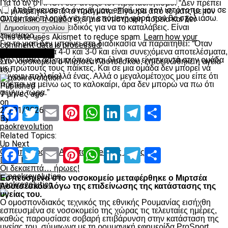
Για το αν ο ΠΑΟΚ δεν άντεξε τον πρωταθλητισμό: “Δεν πρέπει
Αποθήκευσε το όνομά μου, email, και τον ιστότοπο μου σε
να μιλάμε για αυτά τα πράγματα. Σίγουρα από το ματς με τον
αυτόν τον πλοηγό για την επόμενη φορά που θα σχολιάσω.
Ολυμπιακό η ομάδα έχει μια αντίστροφη πορεία και δεν
χρειάζεται να είσαι ειδικός για να το καταλάβεις. Είναι
ξεκάθαρο…”
This site uses Akismet to reduce spam.
Learn how your
Για το γιατί δεν μπαίνει στη διαδικασία να παραιτηθεί: “Όταν
comment data is processed.
χάνει μια ομάδα 4-0 και 3-0 και είναι συνεχόμενα αποτελέσματα,
Επικαιρότητα
εγώ νιώθω άσχημο όπως και όλοι που είναι κοντά στην ομάδα
Στο νοσοκομείο ο Μιρτσέα Λουτσέσκου, επιδεινώθηκε η υγεία
με πρώτουτς τους παίκτες. Και σε μια ομάδα δεν μπορεί να
του
φύγουν πολλοίαλλά ένας. Αλλά ο μεγαλομέτοχος μου είπε ότι
πρέπει να μείνω ως το καλοκαίρι, άρα δεν μπορώ να πω ότι
Published
φεύγω τώρα.”
7 μήνες ago
on
Facebook
Twitter
Email
Pinterest
WhatsApp
LinkedIn
Telegram
Μοιραστ
23/01/2026
By
paokrevolution
Related Topics:
Up Next
Facebook
Twitter
Email
Pinterest
WhatsApp
LinkedIn
Telegram
Μοιραστ
Ολυμπιακός – ΠΑΟΚ το video της λήξης
Don't Miss
Οι δεκαεπτά… ήρωες!
Εσπευσμένα στο νοσοκομείο μεταφέρθηκε ο Μιρτσέα
paokrevolution
Λουτσέσκου λόγω της επιδείνωσης της κατάστασης της
υγείας του.
Ο ομοσπονδιακός τεχνικός της εθνικής Ρουμανίας εισήχθη
εσπευσμένα σε νοσοκομείο της χώρας τις τελευταίες ημέρες,
καθώς παρουσίασε σοβαρή επιβάρυνση στην κατάσταση της
υγείας του, σύμφωνα με τη ρουμανική εφημερίδα ProSport.