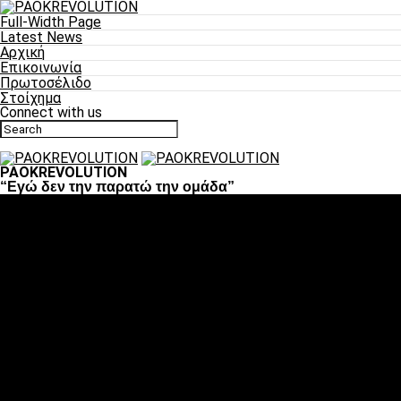
Full-Width Page
Latest News
Αρχική
Επικοινωνία
Πρωτοσέλιδο
Στοίχημα
Connect with us
PAOKREVOLUTION
“Εγώ δεν την παρατώ την ομάδα”
Ποδόσφαιρο
«Πλέον έχουμε αλλάξει σαν ομάδα, παίξαμε σαν ένα»
«Το πιο σημαντικό είναι η αυτοπεποίθηση των
ποδοσφαιριστών»
«Πάμε να διεκδικήσουμε την οκτάδα»
«Είναι απόλαυση να παίζεις για τον κόσμο του ΠΑΟΚ»
«Θα τα δώσουμε όλα κόντρα στη Λιόν για την οκτάδα»
Μπάσκετ