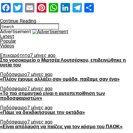
Facebook
Twitter
Email
Pinterest
WhatsApp
LinkedIn
Telegram
Μοιραστ
Continue Reading
Advertisement
Latest
Popular
Videos
Επικαιρότητα
7 μήνες ago
Στο νοσοκομείο ο Μιρτσέα Λουτσέσκου, επιδεινώθηκε η
υγεία του
Ποδόσφαιρο
7 μήνες ago
«Πλέον έχουμε αλλάξει σαν ομάδα, παίξαμε σαν ένα»
Ποδόσφαιρο
7 μήνες ago
«Το πιο σημαντικό είναι η αυτοπεποίθηση των
ποδοσφαιριστών»
Ποδόσφαιρο
7 μήνες ago
«Πάμε να διεκδικήσουμε την οκτάδα»
Ποδόσφαιρο
7 μήνες ago
«Είναι απόλαυση να παίζεις για τον κόσμο του ΠΑΟΚ»