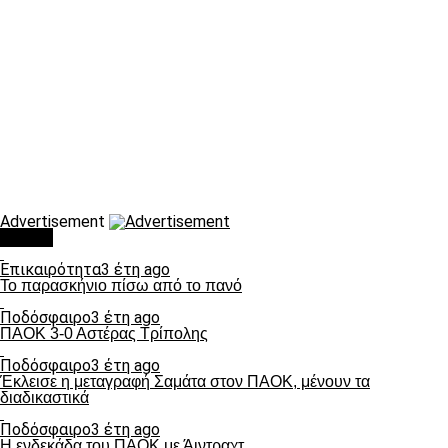
Advertisement
Τάσεις
Επικαιρότητα
3 έτη ago
Το παρασκήνιο πίσω από το πανό
Ποδόσφαιρο
3 έτη ago
ΠΑΟΚ 3-0 Αστέρας Τρίπολης
Ποδόσφαιρο
3 έτη ago
Έκλεισε η μεταγραφή Σαμάτα στον ΠΑΟΚ, μένουν τα
διαδικαστικά
Ποδόσφαιρο
3 έτη ago
Η ενδεκάδα του ΠΑΟΚ με Άιντραχτ