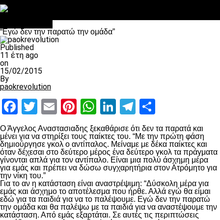
Στο OPEN τα προκριματικά, στη NOVA τα του πρωταθλήματος
Σαν σήμερα: Οταν “έφυγε” ο Λόραντ
Επικαιρότητα
“Εγώ δεν την παρατώ την ομάδα”
Published
11 έτη ago
on
15/02/2015
By
paokrevolution
Facebook
Twitter
Email
Pinterest
WhatsApp
LinkedIn
Telegram
Μοιραστ
Ο Άγγελος Αναστασιαδης ξεκαθάρισε ότι δεν τα παρατά και
μένει για να στηρίξει τους παίκτες του. “Με την πρώτη φάση
δημιούργησε γκολ ο αντίπαλος. Μείναμε με δέκα παίκτες και
όταν δέχεσαι στο δεύτερο μέρος ένα δεύτερο γκολ τα πράγματα
γίνονται απλά για τον αντίπαλο. Είναι μια πολύ άσχημη μέρα
για εμάς και πρέπει να δώσω συγχαρητήρια στον Ατρόμητο για
την νίκη του.”
Για το αν η κατάσταση είναι αναστρέψιμη: “Δύσκολη μέρα για
εμάς και άσχημο το αποτέλεσμα που ήρθε. Αλλά εγώ θα είμαι
εδώ για τα παιδιά για να το παλέψουμε. Εγώ δεν την παρατώ
την ομάδα και θα παλέψω με τα παιδιά για να αναστέψουμε την
κατάσταση. Από εμάς εξαρτάται. Σε αυτές τις περιπτώσεις