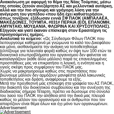
Ανακοίνωση με αφορμή το θέμα της Νέας Τούμπας, μέσω
της οποίας ζητούν ανεξάρτητο ΑΣ και μελλοντικά αυτάρκη,
αλλά και την πιο σίγουρη και γρήγορη λύση για την
ανέγερση του γηπέδου «που ήδη έχει καθυστερήσει»,
όπως τονίζουν, εξέδωσαν εννιά ΣΦ ΠΑΟΚ (ΑΜΠΑΛΑΕΑ,
ΜΑΚΕΔΟΝΕΣ, ΤΟΥΜΠΑ, #031# ΠΕΡΑΙΑ (ΕΟ), ΕΠΑΝΟΜΗ,
ΑΜΥΝΤΑΙΟ, ΜΟΥΔΑΝΙΑ, ΦΛΩΡΙΝΑ ΚΑΙ ΧΡΥΣΟΥΠΟΛΗΣ).
Εξηγούν και γιατί έκαναν επίσκεψη στον Ερασιτέχνη τις
προηγούμενες ημέρες.
Αναλυτικά το κείμενο:
«Ως Σύνδεσμοι Φίλων ΠΑΟΚ που
λειτουργούμε καθημερινά με γνώμωνα το καλό του Δικεφάλου
και μόνο, αισθανόμαστε την ανάγκη να τοποθετηθούμε
(ελπίζουμε για τελευταία φορά) καθώς εν όψη των 100 ετών τα
διοικητικά εσωπροβλήματα του οργανισμού δεν φαίνεται να
καταλαγιάζουν (κάθε άλλο μάλλον) παρά τις επανειλημμένες
προσπάθειες μας να επικρατήσει η λογική, η ενότητα και η
υγιείς σκέψη προς συμφέρουν του ΠΑΟΚ μας.
Χωρίς να μακρηγορούμε καθώς στις περιστάσεις που
βιώνουμε μάλλον δεν αρμόζουν μανιφέστα αλλά λακωνικές
τοποθετήσεις και δράση, αναφέρουμε τα εξής.
Μετά την προχθεσινή μας επίσκεψη στα γραφεία του ΑΣ ΠΑΟΚ,
την διακοπή του διοικητικού συμβουλίου και την συνέχιση της
διαδικασίας σήμερα Τέταρτη, πρέπει να δώσουμε στο σύνολο
του λαού του ΠΑΟΚ την αλήθεια από την δικιά μας πλευρά
καθώς το μέλλον του οργανισμού και οι άνθρωποι που τον
απαρτίζουν είναι θέμα όλων και όχι μόνο των οργανωμένων.
Advertisement