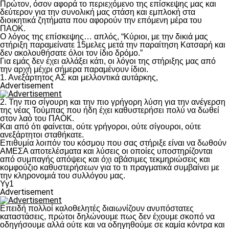
Πρώτον, όσον αφορά το περιεχόμενο της επίσκεψης μας και
δεύτερον για την συνολική μας στάση και εμπλοκή στα
διοικητικά ζητήματα που αφορούν την επόμενη μέρα του
ΠΑΟΚ.
Ο λόγος της επίσκεψης… απλός, “Κύριοι, με την δικιά μας
στήριξη παραμείνατε 15μελες μετά την παραίτηση Κατσαρή και
δεν ακολουθήσατε όλοι τον ίδιο δρόμο.”
Για εμάς δεν έχει αλλάξει κάτι, οι λόγοι της στήριξης μας από
την αρχή μέχρι σήμερα παραμένουν ίδιοι.
1. Ανεξάρτητος ΑΣ και μελλοντικά αυτάρκης,
Advertisement
2. Την πιο σίγουρη και την πιο γρήγορη λύση για την ανέγερση
της νέας Τούμπας που ήδη έχει καθυστερήσει πολύ να δωθεί
στον λαό του ΠΑΟΚ.
Και από ότι φαίνεται, ούτε γρήγοροι, ούτε σίγουροι, ούτε
ανεξάρτητοι σταθήκατε.
Επιθυμία λοιπόν του κόσμου που σας στήριξε είναι να δωθούν
ΑΜΕΣΑ αποτελέσματα και λύσεις οι οποίες υποστηρίζονται
από συμπαγής απόψεις και όχι αβάσιμες τεκμηριώσεις και
κομφούζιο καθυστερήσεων για το τι πραγματικά συμβαίνει με
την κληρονομιά του συλλόγου μας.
Υγ1
Advertisement
Επειδή πολλοί καλοθελητές διαιωνίζουν ανυπόστατες
καταστάσεις, πρώτοι δηλώνουμε πως δεν έχουμε σκοπό να
οδηγήσουμε αλλά ούτε και να οδηγηθούμε σε καμία κόντρα και