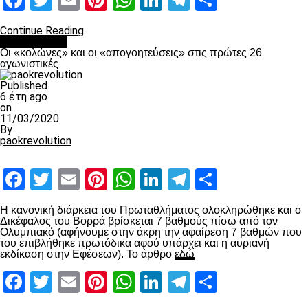
Facebook
Twitter
Email
Pinterest
WhatsApp
LinkedIn
Telegram
Μοιραστ
Continue Reading
Ποδόσφαιρο
Οι «κολώνες» και οι «απογοητεύσεις» στις πρώτες 26
αγωνιστικές
Published
6 έτη ago
on
11/03/2020
By
paokrevolution
Facebook
Twitter
Email
Pinterest
WhatsApp
LinkedIn
Telegram
Μοιραστ
Η κανονική διάρκεια του Πρωταθλήματος ολοκληρώθηκε και ο
Δικέφαλος του Βορρά βρίσκεται 7 βαθμούς πίσω από τον
Ολυμπιακό (αφήνουμε στην άκρη την αφαίρεση 7 βαθμών που
του επιβλήθηκε πρωτόδικα αφού υπάρχει και η αυριανή
εκδίκαση στην Εφέσεων). Το άρθρο
εδώ
Facebook
Twitter
Email
Pinterest
WhatsApp
LinkedIn
Telegram
Μοιραστ