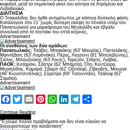
κεφαλιά, μετά τα σημαντικά γκολ του κόντρα σε Ατρόμητο και
Λεβαδειακό.
ΔΙΑΙΤΗΣΙΑ
Ο Τσακαλίδης δεν ήρθε αντιμέτωπος με κάποια δύσκολη φάση.
Καταλόγισε στο 21’ χωρίς δεύτερη σκέψη το πέναλτι υπέρ του
Παναιτωλικού για μαρκάρισμα του Μιχαηλίδη και έβγαλε
συνολικά από το τσεπάκι του επτά κίτρινες.
Advertisement
Οι συνθέσεις των δύο ομάδων:
Παναιτωλικός:
Τσάβες, Μπακάκης (63’ Μαυρίας), Παντελάκης,
Μαιντέβατς (63’ Λομόνακο), Πέρες, Λαχούντ (81’ Μπελεβώνης),
Σιέλης, Μπουζούκης (63΄Λουίς), Τορεχόν, Στάγιτς, Λιάβας.
ΠΑΟΚ:
Κοτάρσκι, Σάστρε (62’ Μπάμπα), Ότο, Κεντζιόρα,
Μιχαηλίδης, Καμαρά, Σβαμπ (62’ Οζντόεφ), Ζίβκοβιτς, Μουργκ
(46’ Κωνστσντέλιας), Σορετίρε (69’ Τισουντάλι), Τσάλοφ (62’
Σαμάτα).
Advertisement
Facebook
Twitter
Email
Pinterest
WhatsApp
LinkedIn
Telegram
Μοιραστ
Continue Reading
πρωτοσέλιδο
“Έχουμε πολλά προβλήματα και δεν είναι εύκολο να
διαχειριστούμε την κατάσταση”