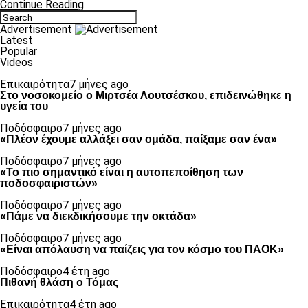
Continue Reading
Advertisement
Latest
Popular
Videos
Επικαιρότητα
7 μήνες ago
Στο νοσοκομείο ο Μιρτσέα Λουτσέσκου, επιδεινώθηκε η
υγεία του
Ποδόσφαιρο
7 μήνες ago
«Πλέον έχουμε αλλάξει σαν ομάδα, παίξαμε σαν ένα»
Ποδόσφαιρο
7 μήνες ago
«Το πιο σημαντικό είναι η αυτοπεποίθηση των
ποδοσφαιριστών»
Ποδόσφαιρο
7 μήνες ago
«Πάμε να διεκδικήσουμε την οκτάδα»
Ποδόσφαιρο
7 μήνες ago
«Είναι απόλαυση να παίζεις για τον κόσμο του ΠΑΟΚ»
Ποδόσφαιρο
4 έτη ago
Πιθανή θλάση ο Τόμας
Επικαιρότητα
4 έτη ago