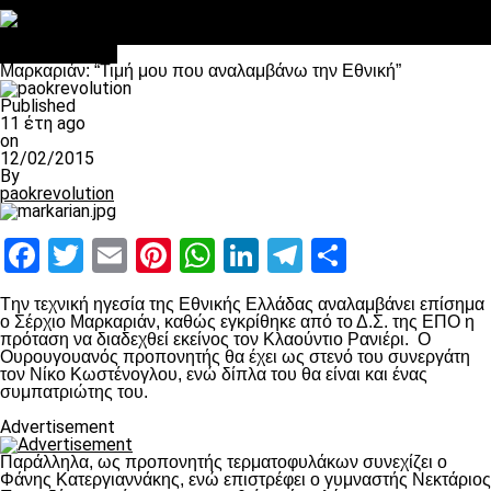
Στο OPEN τα προκριματικά, στη NOVA τα του πρωταθλήματος
Σαν σήμερα: Οταν “έφυγε” ο Λόραντ
πρωτοσέλιδο
Μαρκαριάν: “Τιμή μου που αναλαμβάνω την Εθνική”
Published
11 έτη ago
on
12/02/2015
By
paokrevolution
Facebook
Twitter
Email
Pinterest
WhatsApp
LinkedIn
Telegram
Μοιραστ
Tην τεχνική ηγεσία της Εθνικής Ελλάδας αναλαμβάνει επίσημα
ο Σέρχιο Μαρκαριάν, καθώς εγκρίθηκε από το Δ.Σ. της ΕΠΟ η
πρόταση να διαδεχθεί εκείνος τον Κλαούντιο Ρανιέρι. Ο
Ουρουγουανός προπονητής θα έχει ως στενό του συνεργάτη
τον Νίκο Κωστένογλου, ενώ δίπλα του θα είναι και ένας
συμπατριώτης του.
Advertisement
Παράλληλα, ως προπονητής τερματοφυλάκων συνεχίζει ο
Φάνης Κατεργιαννάκης, ενώ επιστρέφει ο γυμναστής Νεκτάριος