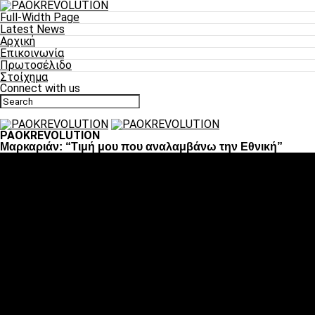
Full-Width Page
Latest News
Αρχική
Επικοινωνία
Πρωτοσέλιδο
Στοίχημα
Connect with us
PAOKREVOLUTION
Μαρκαριάν: “Τιμή μου που αναλαμβάνω την Εθνική”
Ποδόσφαιρο
«Πλέον έχουμε αλλάξει σαν ομάδα, παίξαμε σαν ένα»
«Το πιο σημαντικό είναι η αυτοπεποίθηση των
ποδοσφαιριστών»
«Πάμε να διεκδικήσουμε την οκτάδα»
«Είναι απόλαυση να παίζεις για τον κόσμο του ΠΑΟΚ»
«Θα τα δώσουμε όλα κόντρα στη Λιόν για την οκτάδα»
Μπάσκετ