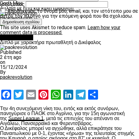
Don't Miss
Ιστότοπος
Αυλαία με ήττα και καλή εμφάνιση
Αποθήκευσε το όνομά μου, email, και τον ιστότοπο μου σε
αυτόν τον πλοηγό για την επόμενη φορά που θα σχολιάσω.
paokrevolution
This site uses Akismet to reduce spam.
Learn how your
comment data is processed.
πρωτοσέλιδο
Διπλό με χαρακτήρα πρωταθλητή ο Δικέφαλος
Published
2 έτη ago
on
15/12/2024
By
paokrevolution
Facebook
Twitter
Email
Pinterest
WhatsApp
LinkedIn
Telegram
Μοιραστ
Την 4
η
συνεχόμενη νίκη του, εντός και εκτός συνόρων,
πανηγύρισε ο ΠΑΟΚ στο Αγρίνιο, για την 15
η
αγωνιστική
της
Super League 1
, μετά τις επιτυχίες του απέναντι σε
Αιγάλεω, Πανσερραϊκό και Φερεντσβάρος.
Ο Δικέφαλος μπορεί να αγχώθηκε, αλλά επικράτησε του
Παναιτωλικού με 0-1, έχοντας «ήρωα» της τελευταίας στιγμής
τον Καμαρά, ο οποίος σκόραρε στο 87’ με κεφαλιά. Ο