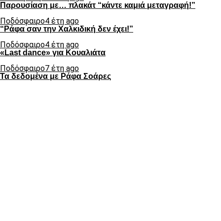
Παρουσίαση με… πλακάτ “κάντε καμιά μεταγραφή!”
Ποδόσφαιρο
4 έτη ago
“Ράφα σαν την Χαλκιδική δεν έχει!”
Ποδόσφαιρο
4 έτη ago
«Last dance» για Κουαλιάτα
Ποδόσφαιρο
7 έτη ago
Τα δεδομένα με Ράφα Σοάρες