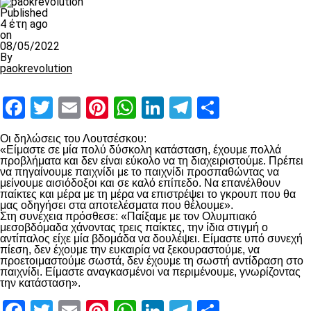
Published
4 έτη ago
on
08/05/2022
By
paokrevolution
Facebook
Twitter
Email
Pinterest
WhatsApp
LinkedIn
Telegram
Μοιραστ
Οι δηλώσεις του Λουτσέσκου:
«Είμαστε σε μία πολύ δύσκολη κατάσταση, έχουμε πολλά
προβλήματα και δεν είναι εύκολο να τη διαχειριστούμε. Πρέπει
να πηγαίνουμε παιχνίδι με το παιχνίδι προσπαθώντας να
μείνουμε αισιόδοξοι και σε καλό επίπεδο. Να επανέλθουν
παίκτες και μέρα με τη μέρα να επιστρέψει το γκρουπ που θα
μας οδηγήσει στα αποτελέσματα που θέλουμε».
Στη συνέχεια πρόσθεσε: «Παίξαμε με τον Ολυμπιακό
μεσοβδόμαδα χάνοντας τρεις παίκτες, την ίδια στιγμή ο
αντίπαλος είχε μία βδομάδα να δουλέψει. Είμαστε υπό συνεχή
πίεση, δεν έχουμε την ευκαιρία να ξεκουραστούμε, να
προετοιμαστούμε σωστά, δεν έχουμε τη σωστή αντίδραση στο
παιχνίδι. Είμαστε αναγκασμένοι να περιμένουμε, γνωρίζοντας
την κατάσταση».