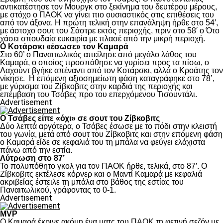
αντικατέστησε τον Μουργκ στο ξεκίνημα του δευτέρου μέρους,
με στόχο ο ΠΑΟΚ να γίνει πιο ουσιαστικός στις επιθέσεις του
από τον άξονα. Η πρώτη τελική στην επανάληψη ήρθε στο 54′,
με άστοχο σουτ του Σάστρε εκτός περιοχής, πριν στο 58′ ο Ότο
χάσει σπουδαία ευκαιρία με πλασέ από την μικρή περιοχή.
Ο Κοτάρσκι «έσωσε» τον Καμαρά
Στο 60’ ο Παναιτωλικός απείλησε από μεγάλο λάθος του
Καμαρά, ο οποίος προσπάθησε να γυρίσει προς τα πίσω, ο
Λαχούντ βγήκε απέναντι από τον Κοτάρσκι, αλλά ο Κροάτης τον
νίκησε. Η επόμενη αξιοσημείωτη φάση καταγράφηκε στο 78’,
με γύρισμα του Ζίβκοβιτς στην καρδιά της περιοχής και
επέμβαση του Τσάβες προ του επερχόμενου Τισουντάλι.
Advertisement
Ο Τσάβες είπε «όχι» σε σουτ του Ζίβκοβιτς
Δύο λεπτά αργότερα, ο Τσάβες έσωσε με το πόδι στην κλειστή
του γωνία, μετά από σουτ του Ζίβκοβιτς και στην επόμενη φάση
ο Καμαρά είδε σε κεφαλιά του τη μπάλα να φεύγει ελάχιστα
πάνω από την εστία.
Λύτρωση στο 87’
Το πολυπόθητο γκολ για τον ΠΑΟΚ ήρθε, τελικά, στο 87′. Ο
Ζίβκοβιτς εκτέλεσε κόρνερ και ο Μαντί Καμαρά με κεφαλιά
ακριβείας έστειλε τη μπάλα στο βάθος της εστίας του
Παναιτωλικού, γράφοντας το 0-1.
Advertisement
MVP
Ο Καμαρά έκρινε ακόμη ένα ματς του ΠΑΟΚ τη φετινή σεζόν με