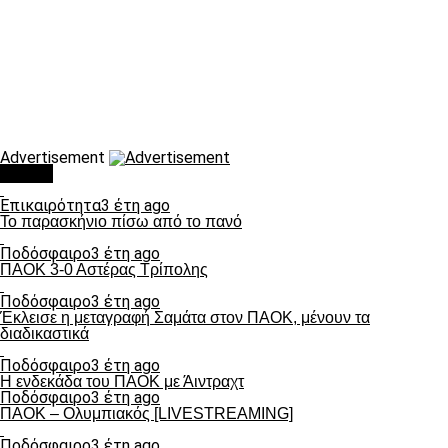
Advertisement
Τάσεις
Επικαιρότητα
3 έτη ago
Το παρασκήνιο πίσω από το πανό
Ποδόσφαιρο
3 έτη ago
ΠΑΟΚ 3-0 Αστέρας Τρίπολης
Ποδόσφαιρο
3 έτη ago
Έκλεισε η μεταγραφή Σαμάτα στον ΠΑΟΚ, μένουν τα
διαδικαστικά
Ποδόσφαιρο
3 έτη ago
Η ενδεκάδα του ΠΑΟΚ με Άιντραχτ
Ποδόσφαιρο
3 έτη ago
ΠΑΟΚ – Ολυμπιακός [LIVESTREAMING]
Ποδόσφαιρο
3 έτη ago