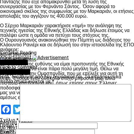
Πανταζής που είχε απομακρυνθεί μετά τη λύση της
συνεργασίας με τον Φερνάντο Σάντος. Όσον αφορά το
οικονομικό σκέλος της συμφωνίας με τον Μαρκαριάν, οι ετήσιες
απολαβές του αγγίζουν τις 400.000 ευρώ.
Ο Σέρχιο Μαρκαριάν χαρακτήρισε «τιμή» την ανάληψη της
τεχνικής ηγεσίας της Εθνικής Ελλάδας και δήλωσε έτοιμος να
παλέψει ώστε η ομάδα να πετύχει τους στόχους της.
Ο Ουρουγουανός ανακοινώθηκε την Πέμπτη ως διάδοχος του
Κλάουντιο Ρανιέρι και σε δήλωσή του στην ιστοσελίδα της ΕΠΟ
ανάφερε:
Continue Reading
Advertisement
Advertisement
You may like
«Η ανάθεση της ευθύνης να είμαι προπονητής της Εθνικής
Click to comment
Ομάδας, για μένα είναι πάρα πολύ μεγάλη τιμή. Θέλω να
Leave a Reply
ευχαριστήσω την Ομοσπονδία, που με επέλεξε για αυτή τη
Η ηλ. διεύθυνση σας δεν δημοσιεύεται.
Τα υποχρεωτικά
θέση. Έχουμε έναν δύσκολο στόχο μπροστά μας, αλλά
πεδία σημειώνονται με
*
πιστεύω στη δουλειά μου, όπως επίσης στους Έλληνες
ποδοσφαιριστές. Όλοι μαζί θα δώσουμε τον καλύτερο εαυτό
μας για να πετύχουμε αυτούς τους στόχους, με πρώτο τον
αμέσως επόμενο αγώνα μας στην Ουγγαρία».
Facebook
Twitter
Email
Pinterest
WhatsApp
LinkedIn
Telegram
Μοιραστ
Σχόλιο
*
Related Topics:
Όνομα
*
Up Next
Email
*
Ελπίδες για Κλάους