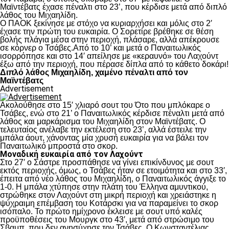
Μαϊντέβατς έχασε πέναλτι στο 23’, που κέρδισε μετά από διπλό
λάθος του Μιχαηλίδη.
Ο ΠΑΟΚ ξεκίνησε με στόχο να κυριαρχήσει και μόλις στο 2′
έχασε την πρώτη του ευκαιρία. Ο Σορετίρε βρέθηκε σε θέση
βολής πλάγια μέσα στην περιοχή, πλάσαρε, αλλά απέκρουσε
σε κόρνερ ο Τσάβες.Από το 10’ και μετά ο Παναιτωλικός
ισορρόπησε και στο 14′ απείλησε με «κεραυνό» του Λαχούντ
έξω από την περιοχή, που πέρασε δίπλα από το κάθετο δοκάρι!
Διπλό λάθος Μιχαηλίδη, χαμένο πέναλτι από τον
Μαϊντέβατς
Advertisement
Ακολούθησε στο 15′ χλιαρό σουτ του Ότο που μπλόκαρε ο
Τσάβες, ενώ στο 21’ ο Παναιτωλικός κέρδισε πέναλτι μετά από
λάθος και μαρκάρισμα του Μιχαηλίδη στον Μαϊντέβατς. Ο
τελευταίος ανέλαβε την εκτέλεση στο 23’, αλλά έστειλε την
μπάλα άουτ, χάνοντας μία χρυσή ευκαιρία για να βάλει τον
Παναιτωλικό μπροστά στο σκορ.
Μοναδική ευκαιρία από τον Λαχούντ
Στο 27′ ο Σάστρε προσπάθησε να γίνει επικίνδυνος με σουτ
εκτός περιοχής, όμως, ο Τσάβες ήταν σε ετοιμότητα και στο 33′,
έπειτα από νέο λάθος του Μιχαηλίδη, ο Παναιτωλικός άγγιξε το
1-0. Η μπάλα χτύπησε στην πλάτη του Έλληνα αμυντικού,
στρώθηκε στον Λαχούντ στη μικρή περιοχή και χρειάστηκε η
ψύχραιμη επέμβαση του Κοτάρσκι για να παραμείνει το σκορ
ισόπαλο. Το πρώτο ημίχρονο έκλεισε με σουτ υπό καλές
προϋποθέσεις του Μουργκ στο 43′, μετά από στρώσιμο του
Σβαμπ, που δεν ανησύχησε τον Τσάβες. Ο Κωνσταντέλιας