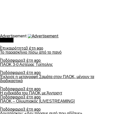
Advertisement
Τάσεις
Επικαιρότητα
3 έτη ago
Το παρασκήνιο πίσω από το πανό
Ποδόσφαιρο
3 έτη ago
ΠΑΟΚ 3-0 Αστέρας Τρίπολης
Ποδόσφαιρο
3 έτη ago
Έκλεισε η μεταγραφή Σαμάτα στον ΠΑΟΚ, μένουν τα
διαδικαστικά
Ποδόσφαιρο
3 έτη ago
Η ενδεκάδα του ΠΑΟΚ με Άιντραχτ
Ποδόσφαιρο
3 έτη ago
ΠΑΟΚ – Ολυμπιακός [LIVESTREAMING]
Ποδόσφαιρο
3 έτη ago
Λουτσέσκου: «Δεν πήραμε αυτό που αξίζαμε»