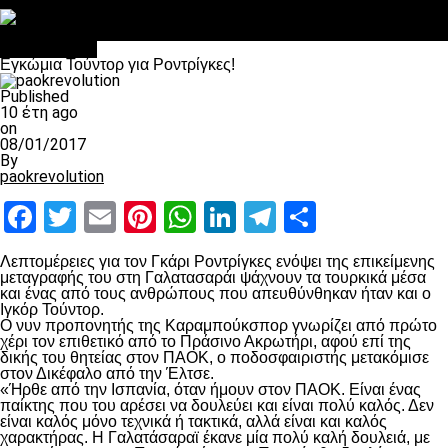
Στο OPEN τα προκριματικά, στη NOVA τα του πρωταθλήματος
Σαν σήμερα: Οταν “έφυγε” ο Λόραντ
Ποδόσφαιρο
Εγκώμια Τούντορ για Ροντρίγκες!
Published
10 έτη ago
on
08/01/2017
By
paokrevolution
Facebook
Twitter
Email
Pinterest
WhatsApp
LinkedIn
Telegram
Μοιραστ
Λεπτομέρειες για τον Γκάρι Ροντρίγκες ενόψει της επικείμενης
μεταγραφής του στη Γαλατασαράι ψάχνουν τα τουρκικά μέσα
και ένας από τους ανθρώπους που απευθύνθηκαν ήταν και ο
Ιγκόρ Τούντορ.
Ο νυν προπονητής της Καραμπούκσπορ γνωρίζει από πρώτο
χέρι τον επιθετικό από το Πράσινο Ακρωτήρι, αφού επί της
δικής του θητείας στον ΠΑΟΚ, ο ποδοσφαιριστής μετακόμισε
στον Δικέφαλο από την Έλτσε.
«Ήρθε από την Ισπανία, όταν ήμουν στον ΠΑΟΚ. Είναι ένας
παίκτης που του αρέσει να δουλεύει και είναι πολύ καλός. Δεν
είναι καλός μόνο τεχνικά ή τακτικά, αλλά είναι και καλός
χαρακτήρας. Η Γαλατάσαραϊ έκανε μία πολύ καλή δουλειά, με