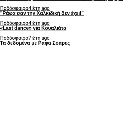
Ποδόσφαιρο
4 έτη ago
“Ράφα σαν την Χαλκιδική δεν έχει!”
Ποδόσφαιρο
4 έτη ago
«Last dance» για Κουαλιάτα
Ποδόσφαιρο
7 έτη ago
Τα δεδομένα με Ράφα Σοάρες