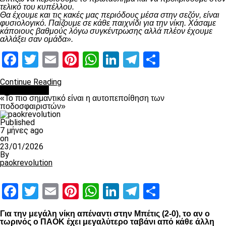
τελικό του κυπέλλου.
Θα έχουμε και τις κακές μας περιόδους μέσα στην σεζόν, είναι
φυσιολογικό. Παίζουμε σε κάθε παιχνίδι για την νίκη. Χάσαμε
κάποιους βαθμούς λόγω συγκέντρωσης αλλά πλέον έχουμε
αλλάξει σαν ομάδα».
Facebook
Twitter
Email
Pinterest
WhatsApp
LinkedIn
Telegram
Μοιραστ
Continue Reading
Ποδόσφαιρο
«Το πιο σημαντικό είναι η αυτοπεποίθηση των
ποδοσφαιριστών»
Published
7 μήνες ago
on
23/01/2026
By
paokrevolution
Facebook
Twitter
Email
Pinterest
WhatsApp
LinkedIn
Telegram
Μοιραστ
Για την μεγάλη νίκη απέναντι στην Μπέτις (2-0), το αν ο
τωρινός ο ΠΑΟΚ έχει μεγαλύτερο ταβάνι από κάθε άλλη