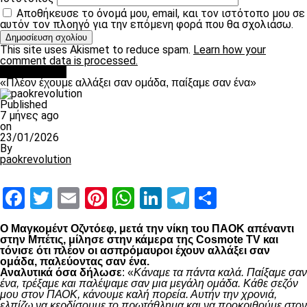
Αποθήκευσε το όνομά μου, email, και τον ιστότοπο μου σε
αυτόν τον πλοηγό για την επόμενη φορά που θα σχολιάσω.
This site uses Akismet to reduce spam.
Learn how your
comment data is processed.
Ποδόσφαιρο
«Πλέον έχουμε αλλάξει σαν ομάδα, παίξαμε σαν ένα»
Published
7 μήνες ago
on
23/01/2026
By
paokrevolution
Facebook
Twitter
Email
Pinterest
WhatsApp
LinkedIn
Telegram
Μοιραστ
Ο Μαγκομέντ Οζντόεφ, μετά την νίκη του ΠΑΟΚ απέναντι
στην Μπέτις, μίλησε στην κάμερα της Cosmote TV και
τόνισε ότι πλέον οι ασπρόμαυροι έχουν αλλάξει σαν
ομάδα, παλεύοντας σαν ένα.
Αναλυτικά όσα δήλωσε
: «
Κάναμε τα πάντα καλά. Παίξαμε σαν
ένα, τρέξαμε και παλέψαμε σαν μια μεγάλη ομάδα. Κάθε σεζόν
μου στον ΠΑΟΚ, κάνουμε καλή πορεία. Αυτήν την χρονιά,
ελπίζω να κερδίσουμε το πρωτάθλημα και να προκριθούμε στον