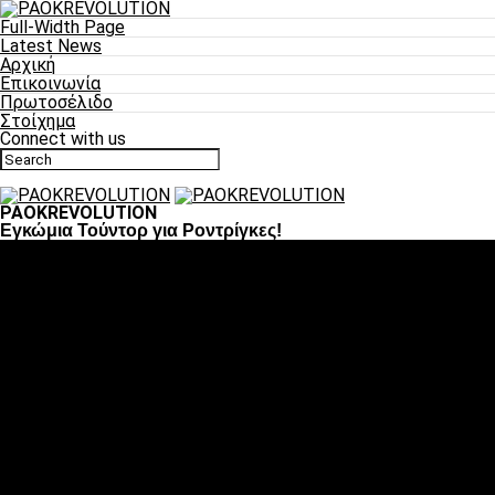
Full-Width Page
Latest News
Αρχική
Επικοινωνία
Πρωτοσέλιδο
Στοίχημα
Connect with us
PAOKREVOLUTION
Εγκώμια Τούντορ για Ροντρίγκες!
Ποδόσφαιρο
«Πλέον έχουμε αλλάξει σαν ομάδα, παίξαμε σαν ένα»
«Το πιο σημαντικό είναι η αυτοπεποίθηση των
ποδοσφαιριστών»
«Πάμε να διεκδικήσουμε την οκτάδα»
«Είναι απόλαυση να παίζεις για τον κόσμο του ΠΑΟΚ»
«Θα τα δώσουμε όλα κόντρα στη Λιόν για την οκτάδα»
Μπάσκετ