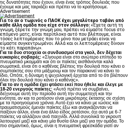
τις δυνατότητες που έχουν, είναι ένας τρόπος δουλειάς που
έχουμε και μας ταιριάζει και πρέπει να το κρατήσουμε.
Advertisement
Για το αν ο τωρινός ο ΠΑΟΚ έχει μεγαλύτερο ταβάνι από
κάθε άλλη ομάδα που είχε στον σύλλογο:
«Έχετε αυτή τη
γνώμη, ξέρετε την γνώμη μου, πρέπει να είμαστε focus στο
επόμενο ματς, είναι περίπλοκο αυτό που βλέπουμε, είναι
τόσες λεπτομέρειες που το μόνο που μετράει είναι να
είμαστε συγκεντρωμένοι. Αλλά και οι λεπτομέρειες δίνουν
το κάτι παραπάνω».
Για τα δυο στοιχεία οι συνδυασμοί στα γκολ, δεν δέχεται
ευκαιρίες σοβαρές:
«Σίγουρα είναι στο ανώτερο επίπεδο το
πνευματικό μκομμάτι και ότι οι παίκτες αισθάνονται καλά
σωματικά, είναι ότι ο καθένας βλέπεις την δουλειά που κάνει ο
συμπαίκτης σου στο μάξιμουμ και τον παρακινεί να κάνει το
ίδιο, Οπότε, η δύναμη η ψυχολογική έρχεται από το ότι βλέπουν
όλοι την δουλειά που κάνει ο καθένας».
Για το αν η ομάδα έχει φτάσει εκεί που ήθελε και έλεγε με
18-20 ενεργούς παίκτες:
«Αυτό πρέπει να συμβαίνει,
δείχνουμε αυτή την περίοδο αυτή την συμμετοχή και την
ενότητα, αν και το ροτέισον είναι μικρότερης έκτασης σε σχέση
με τα προηγούμενα χρόνια. Αυτό έχει να κάνει με ιώσεις και
τραυματισμούς έμεναν παίκτες έξω και αναγκάζονταν να
παίξουν άλλοι, είναι ένα άλλο είδος ροτέσιον, όχι αυτό με 6-7
παίκτες να αλλάζουν ανά παιχνίδι. Αλλά συνολικά το γκρουπ
λειτουργεί μαζί και κάνει μία θυσία όλοι μαζί για την ομάδα. Το
πιο σημαντικό, όμως, είναι η πνευματική φρεσκάδα γιατί αν