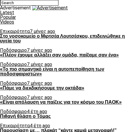
Advertisement
Latest
Popular
Videos
Επικαιρότητα
7 μήνες ago
Στο νοσοκομείο ο Μιρτσέα Λουτσέσκου, επιδεινώθηκε η
υγεία του
Ποδόσφαιρο
7 μήνες ago
«Πλέον έχουμε αλλάξει σαν ομάδα, παίξαμε σαν ένα»
Ποδόσφαιρο
7 μήνες ago
«Το πιο σημαντικό είναι η αυτοπεποίθηση των
ποδοσφαιριστών»
Ποδόσφαιρο
7 μήνες ago
«Πάμε να διεκδικήσουμε την οκτάδα»
Ποδόσφαιρο
7 μήνες ago
«Είναι απόλαυση να παίζεις για τον κόσμο του ΠΑΟΚ»
Ποδόσφαιρο
4 έτη ago
Πιθανή θλάση ο Τόμας
Επικαιρότητα
4 έτη ago
Παρουσίαση με… πλακάτ “κάντε καμιά μεταγραφή!”