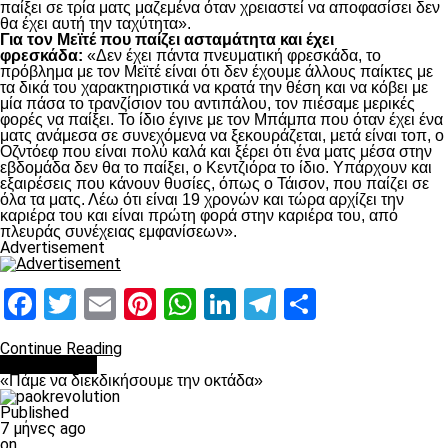
παίξει σε τρία ματς μαζεμένα όταν χρειαστεί να αποφασίσει δεν
θα έχει αυτή την ταχύτητα».
Για τον Μεϊτέ που παίζει ασταμάτητα και έχει
φρεσκάδα:
«Δεν έχει πάντα πνευματική φρεσκάδα, το
πρόβλημα με τον Μεϊτέ είναι ότι δεν έχουμε άλλους παίκτες με
τα δικά του χαρακτηριστικά να κρατά την θέση και να κόβει με
μία πάσα το τρανζίσιον του αντιπάλου, τον πιέσαμε μερικές
φορές να παίξει. Το ίδιο έγινε με τον Μπάμπα που όταν έχει ένα
ματς ανάμεσα σε συνεχόμενα να ξεκουράζεται, μετά είναι τοπ, ο
Οζντόεφ που είναι πολύ καλά και ξέρει ότι ένα ματς μέσα στην
εβδομάδα δεν θα το παίξει, ο Κεντζιόρα το ίδιο. Υπάρχουν και
εξαιρέσεις που κάνουν θυσίες, όπως ο Τάισον, που παίζει σε
όλα τα ματς. Λέω ότι είναι 19 χρονών και τώρα αρχίζει την
καριέρα του και είναι πρώτη φορά στην καριέρα του, από
πλευράς συνέχειας εμφανίσεων».
Advertisement
Facebook
Twitter
Email
Pinterest
WhatsApp
LinkedIn
Telegram
Μοιραστ
Continue Reading
Ποδόσφαιρο
«Πάμε να διεκδικήσουμε την οκτάδα»
Published
7 μήνες ago
on