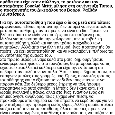
ομάδα που είχε στον σύλλογο, το ροτέισον και τον
ασταμάτητο Σουαλιό Μεϊτέ, μίλησε στη συνέντευξη Τύπου,
ο προπονητής του Δικεφάλου του Βορρά, Ραζβάν
Λουτσέσκου.
Για την αυτοπεποίθηση που έχει ο ίδιος μετά από τέτοιες
εμφανίσεις
: «Ένας προπονητής δεν μπορεί να είναι απόλυτα
με αυτοπεποίθηση, πάντα πρέπει να είναι on fire. Πρέπει να
βλέπει πάντα τον κίνδυνο που έρχεται στο επόμενο ματς.
Μιλάω για τη νοοτροπία, την χαλάρωση, την υπερβολική
αυτοπεποίθηση, αλλά και για τον τρόπο παιχνιδιού των
αντιπάλων. Αλλά από την άλλη πλευρά, ένας προπονητής θα
πρέπει να έχει αυτοπεποίθηση και να καταλαβαίνει πλήρως τις
δυνατότητες της ομάδας του.
Στο πρώτο μέρος μείναμε καλά στο ματς, δημιουργήσαμε
ενδιαφέρουσες φάσεις στο τρανζίσιον, θα μπορούσαμε να τις
έχουμε εκμεταλλευτεί καλύτερα και είχα την εντύπωση ότι
σεβόμασταν πολύ τον αντίπαλο. Έτσι, κάναμε βήματα πίσω, και
έπαιρναν μπάλες στις γραμμές μας. Όμως, ο σωστός τρόπος
τοποθέτησης και το έξυπνο παιχνίδι δεν τους επέτρεψε να
πάρουν κάτι. Στο δεύτερο μέρος έπρεπε να τολμήσουμε
παραπάνω και αυτό συνέβη, η Μπέτις δεν έκανε κάτι, είχε
ωραία εναλλαγή μπάλας, αλλά στο ένας εναντίον ενός δεν
δημιούργησε κινδύνους. Ίσως είχαμε λίγη πίεση, να
προκριθούμε από σήμερα και ότι έπρεπε να κερδίσουμε για να
μην παίξουμε την πρόκριση εκτός έδρας. Αλλά η ομάδα πρέπει
να έχει αυτή την αυτοπεποίθηση, όλοι οι παίκτες πρέπει να
είναι συγκεντρωμένοι, ο καθένας στον ρόλο του, να παίζουν με