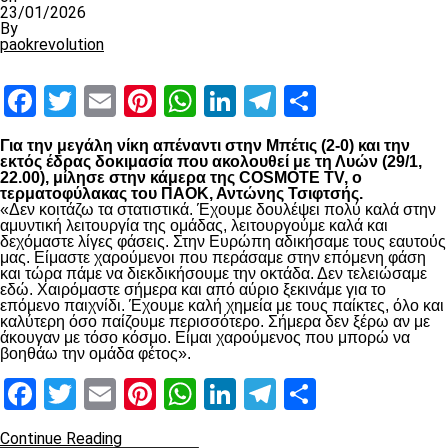
23/01/2026
By
paokrevolution
Facebook
Twitter
Email
Pinterest
WhatsApp
LinkedIn
Telegram
Μοιραστ
Για την μεγάλη νίκη απέναντι στην Μπέτις (2-0) και την
εκτός έδρας δοκιμασία που ακολουθεί με τη Λυών (29/1,
22.00), μίλησε στην κάμερα της COSMOTE TV, ο
τερματοφύλακας του ΠΑΟΚ, Αντώνης Τσιφτσής.
«Δεν κοιτάζω τα στατιστικά. Έχουμε δουλέψει πολύ καλά στην
αμυντική λειτουργία της ομάδας, λειτουργούμε καλά και
δεχόμαστε λίγες φάσεις. Στην Ευρώπη αδικήσαμε τους εαυτούς
μας. Είμαστε χαρούμενοι που περάσαμε στην επόμενη φάση
και τώρα πάμε να διεκδικήσουμε την οκτάδα. Δεν τελειώσαμε
εδώ. Χαιρόμαστε σήμερα και από αύριο ξεκινάμε για το
επόμενο παιχνίδι. Έχουμε καλή χημεία με τους παίκτες, όλο και
καλύτερη όσο παίζουμε περισσότερο. Σήμερα δεν ξέρω αν με
άκουγαν με τόσο κόσμο. Είμαι χαρούμενος που μπορώ να
βοηθάω την ομάδα φέτος».
Facebook
Twitter
Email
Pinterest
WhatsApp
LinkedIn
Telegram
Μοιραστ
Continue Reading