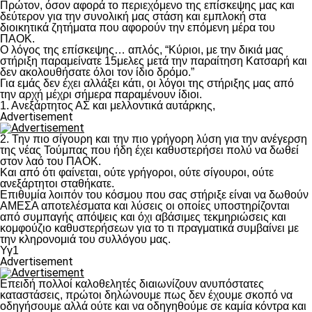
Πρώτον, όσον αφορά το περιεχόμενο της επίσκεψης μας και
δεύτερον για την συνολική μας στάση και εμπλοκή στα
διοικητικά ζητήματα που αφορούν την επόμενη μέρα του
ΠΑΟΚ.
Ο λόγος της επίσκεψης… απλός, “Κύριοι, με την δικιά μας
στήριξη παραμείνατε 15μελες μετά την παραίτηση Κατσαρή και
δεν ακολουθήσατε όλοι τον ίδιο δρόμο.”
Για εμάς δεν έχει αλλάξει κάτι, οι λόγοι της στήριξης μας από
την αρχή μέχρι σήμερα παραμένουν ίδιοι.
1. Ανεξάρτητος ΑΣ και μελλοντικά αυτάρκης,
Advertisement
2. Την πιο σίγουρη και την πιο γρήγορη λύση για την ανέγερση
της νέας Τούμπας που ήδη έχει καθυστερήσει πολύ να δωθεί
στον λαό του ΠΑΟΚ.
Και από ότι φαίνεται, ούτε γρήγοροι, ούτε σίγουροι, ούτε
ανεξάρτητοι σταθήκατε.
Επιθυμία λοιπόν του κόσμου που σας στήριξε είναι να δωθούν
ΑΜΕΣΑ αποτελέσματα και λύσεις οι οποίες υποστηρίζονται
από συμπαγής απόψεις και όχι αβάσιμες τεκμηριώσεις και
κομφούζιο καθυστερήσεων για το τι πραγματικά συμβαίνει με
την κληρονομιά του συλλόγου μας.
Υγ1
Advertisement
Επειδή πολλοί καλοθελητές διαιωνίζουν ανυπόστατες
καταστάσεις, πρώτοι δηλώνουμε πως δεν έχουμε σκοπό να
οδηγήσουμε αλλά ούτε και να οδηγηθούμε σε καμία κόντρα και