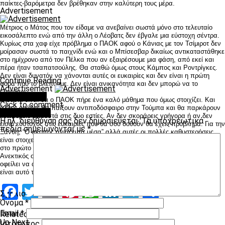
παίκτες-βαρόμετρα δεν βρέθηκαν στην καλύτερη τους μέρα.
Advertisement
Μέτριος ο Μάτος που τον είδαμε να ανεβαίνει σωστά μόνο στο τελευταίο
εικοσάλεπτο ενώ από την άλλη ο Λέοβατς δεν έβγαλε μια εύστοχη σέντρα.
Κυρίως στα χαφ είχε πρόβλημα ο ΠΑΟΚ αφού ο Κάνιας με τον Τσίμιροτ δεν
μοίρασαν σωστά το παιχνίδι ενώ και ο Μπίσεσβαρ δικαίως αντικαταστάθηκε
στο ημίχρονο από τον Πέλκα που αν εξαιρέσουμε μια φάση, από εκεί και
πέρα ήταν τσαπατσούλης. Θα σταθώ όμως στους Κάμπος και Ροντρίγκες.
Δεν είναι δυνατόν να χάνονται αυτές οι ευκαιρίες και δεν είναι η πρώτη
Continue Reading
φορά που το βλέπουμε. Δεν είναι ανικανότητα και δεν μπορώ να το
Advertisement
εξηγήσω.
You may like
Η ουσία είναι ότι ο ΠΑΟΚ πήρε ένα καλό μάθημα που όμως στοιχίζει. Και
Click to comment
άλλες ομάδες θα παίξουν αντιποδόσφαιρο στην Τούμπα και θα παρκάρουν
Leave a Reply
λεωφορείο μπροστά στις δυο εστίες. Αν δεν σκοράρεις γρήγορα ή αν δεν
Η ηλ. διεύθυνση σας δεν δημοσιεύεται.
Τα υποχρεωτικά
είσαι εύστοχος στις ευκαιρίες που θα σου δοθούν θα έχεις πρόβλημα. Για την
πεδία σημειώνονται με
*
Ξάνθη; “Ο σκοπός αγιάζει τα μέσα” αλλά αυτές οι πολλές καθυστερήσεις
είναι στοιχείο μικρής, πολύ μικρής ομάδας. Οπως και το κατς που έπαιξαν
στο πρώτο μέρος οι παίκτες της. Και εδώ είναι η ευθύνη του διαιτητή.
Ανεκτικός ο Βάτσιος και μέτρια ως κακή η διαιτησία του σε αυτό. Ο ΠΑΟΚ
οφείλει να ανασυνταχθεί και να πάει στην Τσεχία για το διπλό. Αλλο ματς
είναι αυτό της Πέμπτης.
Facebook
Twitter
Email
Pinterest
WhatsApp
LinkedIn
Telegram
Μοιραστ
Σχόλιο
*
Όνομα
*
Email
*
Related Topics:
Up Next
Ιστότοπος