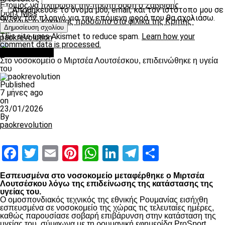
Ετοιμος να πληρώσει την πρώτη δόση ο Σαββίδης
Αποθήκευσε το όνομά μου, email, και τον ιστότοπο μου σε
Don't Miss
αυτόν τον πλοηγό για την επόμενη φορά που θα σχολιάσω.
“Δείξαμε το κακό μας πρόσωπο στα φιλικά της Κρήτης”
This site uses Akismet to reduce spam.
Learn how your
paokrevolution
comment data is processed.
Επικαιρότητα
Στο νοσοκομείο ο Μιρτσέα Λουτσέσκου, επιδεινώθηκε η υγεία
του
Published
7 μήνες ago
on
23/01/2026
By
paokrevolution
Facebook
Twitter
Email
Pinterest
WhatsApp
LinkedIn
Telegram
Μοιραστ
Εσπευσμένα στο νοσοκομείο μεταφέρθηκε ο Μιρτσέα
Λουτσέσκου λόγω της επιδείνωσης της κατάστασης της
υγείας του.
Ο ομοσπονδιακός τεχνικός της εθνικής Ρουμανίας εισήχθη
εσπευσμένα σε νοσοκομείο της χώρας τις τελευταίες ημέρες,
καθώς παρουσίασε σοβαρή επιβάρυνση στην κατάσταση της
υγείας του, σύμφωνα με τη ρουμανική εφημερίδα ProSport.