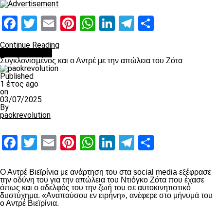
Facebook
Twitter
Email
Pinterest
WhatsApp
LinkedIn
Telegram
Μοιραστ
Continue Reading
Επικαιρότητα
Συγκλονισμένος και ο Αντρέ με την απώλεια του Ζότα
Published
1 έτος ago
on
03/07/2025
By
paokrevolution
Facebook
Twitter
Email
Pinterest
WhatsApp
LinkedIn
Telegram
Μοιραστ
Ο Αντρέ Βιεϊρίνια με ανάρτηση του στα social media εξέφρασε
την οδύνη του για την απώλεια του Ντιόγκο Ζότα που έχασε
όπως και ο αδελφός του την ζωή του σε αυτοκινητιστικό
δυστύχημα. «Αναπαύσου εν ειρήνη», ανέφερε στο μήνυμά του
ο Αντρέ Βιεϊρίνια.