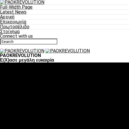
Full-Width Page
Latest News
Αρχική
Επικοινωνία
Πρωτοσέλιδο
Στοίχημα
Connect with us
PAOKREVOLUTION
Ε(Χ)ασε μεγάλη ευκαιρία
Ποδόσφαιρο
«Πλέον έχουμε αλλάξει σαν ομάδα, παίξαμε σαν ένα»
«Το πιο σημαντικό είναι η αυτοπεποίθηση των
ποδοσφαιριστών»
«Πάμε να διεκδικήσουμε την οκτάδα»
«Είναι απόλαυση να παίζεις για τον κόσμο του ΠΑΟΚ»
«Θα τα δώσουμε όλα κόντρα στη Λιόν για την οκτάδα»
Μπάσκετ