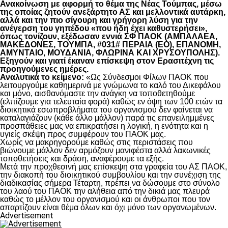
Ανακοίνωση με αφορμή το θέμα της Νέας Τούμπας, μέσω
της οποίας ζητούν ανεξάρτητο ΑΣ και μελλοντικά αυτάρκη,
αλλά και την πιο σίγουρη και γρήγορη λύση για την
ανέγερση του γηπέδου «που ήδη έχει καθυστερήσει»,
όπως τονίζουν, εξέδωσαν εννιά ΣΦ ΠΑΟΚ (ΑΜΠΑΛΑΕΑ,
ΜΑΚΕΔΟΝΕΣ, ΤΟΥΜΠΑ, #031# ΠΕΡΑΙΑ (ΕΟ), ΕΠΑΝΟΜΗ,
ΑΜΥΝΤΑΙΟ, ΜΟΥΔΑΝΙΑ, ΦΛΩΡΙΝΑ ΚΑΙ ΧΡΥΣΟΥΠΟΛΗΣ).
Εξηγούν και γιατί έκαναν επίσκεψη στον Ερασιτέχνη τις
προηγούμενες ημέρες.
Αναλυτικά το κείμενο:
«Ως Σύνδεσμοι Φίλων ΠΑΟΚ που
λειτουργούμε καθημερινά με γνώμωνα το καλό του Δικεφάλου
και μόνο, αισθανόμαστε την ανάγκη να τοποθετηθούμε
(ελπίζουμε για τελευταία φορά) καθώς εν όψη των 100 ετών τα
διοικητικά εσωπροβλήματα του οργανισμού δεν φαίνεται να
καταλαγιάζουν (κάθε άλλο μάλλον) παρά τις επανειλημμένες
προσπάθειες μας να επικρατήσει η λογική, η ενότητα και η
υγιείς σκέψη προς συμφέρουν του ΠΑΟΚ μας.
Χωρίς να μακρηγορούμε καθώς στις περιστάσεις που
βιώνουμε μάλλον δεν αρμόζουν μανιφέστα αλλά λακωνικές
τοποθετήσεις και δράση, αναφέρουμε τα εξής.
Μετά την προχθεσινή μας επίσκεψη στα γραφεία του ΑΣ ΠΑΟΚ,
την διακοπή του διοικητικού συμβουλίου και την συνέχιση της
διαδικασίας σήμερα Τέταρτη, πρέπει να δώσουμε στο σύνολο
του λαού του ΠΑΟΚ την αλήθεια από την δικιά μας πλευρά
καθώς το μέλλον του οργανισμού και οι άνθρωποι που τον
απαρτίζουν είναι θέμα όλων και όχι μόνο των οργανωμένων.
Advertisement