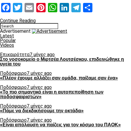
Facebook
Twitter
Email
Pinterest
WhatsApp
LinkedIn
Telegram
Μοιραστ
Continue Reading
Advertisement
Latest
Popular
Videos
Επικαιρότητα
7 μήνες ago
Στο νοσοκομείο ο Μιρτσέα Λουτσέσκου, επιδεινώθηκε η
υγεία του
Ποδόσφαιρο
7 μήνες ago
«Πλέον έχουμε αλλάξει σαν ομάδα, παίξαμε σαν ένα»
Ποδόσφαιρο
7 μήνες ago
«Το πιο σημαντικό είναι η αυτοπεποίθηση των
ποδοσφαιριστών»
Ποδόσφαιρο
7 μήνες ago
«Πάμε να διεκδικήσουμε την οκτάδα»
Ποδόσφαιρο
7 μήνες ago
«Είναι απόλαυση να παίζεις για τον κόσμο του ΠΑΟΚ»