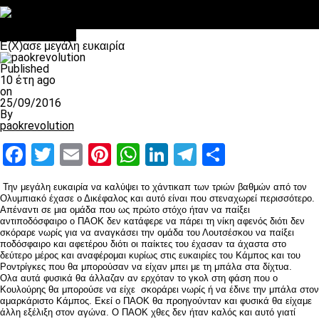
Στο OPEN τα προκριματικά, στη NOVA τα του πρωταθλήματος
Σαν σήμερα: Οταν “έφυγε” ο Λόραντ
Επικαιρότητα
Ε(Χ)ασε μεγάλη ευκαιρία
Published
10 έτη ago
on
25/09/2016
By
paokrevolution
Facebook
Twitter
Email
Pinterest
WhatsApp
LinkedIn
Telegram
Μοιραστ
Την μεγάλη ευκαιρία να καλύψει το χάντικαπ των τριών βαθμών από τον
Ολυμπιακό έχασε ο Δικέφαλος και αυτό είναι που στεναχωρεί περισσότερο.
Απέναντι σε μια ομάδα που ως πρώτο στόχο ήταν να παίξει
αντιποδόσφαιρο ο ΠΑΟΚ δεν κατάφερε να πάρει τη νίκη αφενός διότι δεν
σκόραρε νωρίς για να αναγκάσει την ομάδα του Λουτσέσκου να παίξει
ποδόσφαιρο και αφετέρου διότι οι παίκτες του έχασαν τα άχαστα στο
δεύτερο μέρος και αναφέρομαι κυρίως στις ευκαιρίες του Κάμπος και του
Ροντρίγκες που θα μπορούσαν να είχαν μπει με τη μπάλα στα δίχτυα.
Ολα αυτά φυσικά θα άλλαζαν αν ερχόταν το γκολ στη φάση που ο
Κουλούρης θα μπορούσε να είχε σκοράρει νωρίς ή να έδινε την μπάλα στον
αμαρκάριστο Κάμπος. Εκεί ο ΠΑΟΚ θα προηγούνταν και φυσικά θα είχαμε
άλλη εξέλιξη στον αγώνα. Ο ΠΑΟΚ χθες δεν ήταν καλός και αυτό γιατί