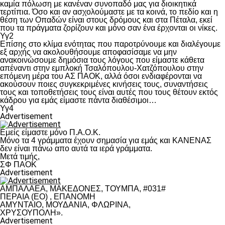
καμία πόλωση με κανέναν συνοπαδό μας για διοικητικά
τερτίπια. Όσο και αν ασχολούμαστε με τα κοινά, το πεδίο και η
θέση των Οπαδών είναι στους δρόμους και στα Πέταλα, εκεί
που τα πράγματα ζορίζουν και μόνο σαν ένα έρχονται οι νίκες.
Υγ2
Επίσης στο κλίμα ενότητας που παροτρύνουμε και διαλέγουμε
εξ αρχής να ακολουθήσουμε αποφασίσαμε να μην
ανακοινώσουμε δημόσια τους λόγους που είμαστε κάθετα
απέναντι στην εμπλοκή Τσαλόπουλου-Χατζόπουλου στην
επόμενη μέρα του ΑΣ ΠΑΟΚ, αλλά όσοι ενδιαφέρονται να
ακούσουν ποιες συγκεκριμένες κινήσεις τους, συναντήσεις
τους και τοποθετήσεις τους είναι αυτές που τους θέτουν εκτός
κάδρου για εμάς είμαστε πάντα διαθέσιμοι…
Υγ4
Advertisement
Εμείς είμαστε μόνο Π.Α.Ο.Κ.
Μόνο τα 4 γράμματα έχουν σημασία για εμάς και ΚΑΝΕΝΑΣ
δεν είναι πάνω απο αυτά τα ιερά γράμματα.
Μετά τιμής,
ΣΦ ΠΑΟΚ
Advertisement
ΑΜΠΑΛΑΕΑ, ΜΑΚΕΔΟΝΕΣ, ΤΟΥΜΠΑ, #031#
ΠΕΡΑΙΑ (ΕΟ) , ΕΠΑΝΟΜΗ
ΑΜΥΝΤΑΙΟ, ΜΟΥΔΑΝΙΑ, ΦΛΩΡΙΝΑ,
ΧΡΥΣΟΥΠΟΛΗ».
Advertisement