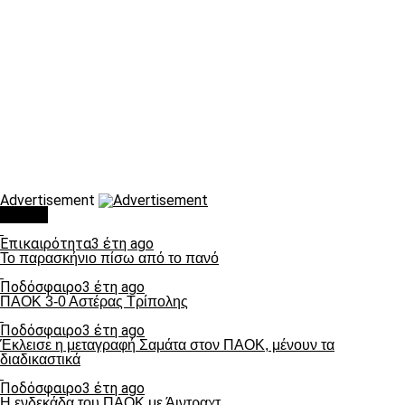
Advertisement
Τάσεις
Επικαιρότητα
3 έτη ago
Το παρασκήνιο πίσω από το πανό
Ποδόσφαιρο
3 έτη ago
ΠΑΟΚ 3-0 Αστέρας Τρίπολης
Ποδόσφαιρο
3 έτη ago
Έκλεισε η μεταγραφή Σαμάτα στον ΠΑΟΚ, μένουν τα
διαδικαστικά
Ποδόσφαιρο
3 έτη ago
Η ενδεκάδα του ΠΑΟΚ με Άιντραχτ