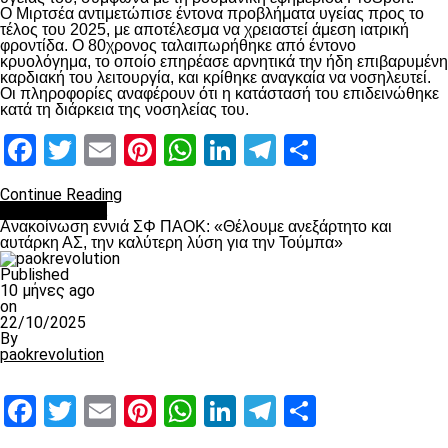
Ο Μιρτσέα αντιμετώπισε έντονα προβλήματα υγείας προς το
τέλος του 2025, με αποτέλεσμα να χρειαστεί άμεση ιατρική
φροντίδα. Ο 80χρονος ταλαιπωρήθηκε από έντονο
κρυολόγημα, το οποίο επηρέασε αρνητικά την ήδη επιβαρυμένη
καρδιακή του λειτουργία, και κρίθηκε αναγκαία να νοσηλευτεί.
Οι πληροφορίες αναφέρουν ότι η κατάστασή του επιδεινώθηκε
κατά τη διάρκεια της νοσηλείας του.
Facebook
Twitter
Email
Pinterest
WhatsApp
LinkedIn
Telegram
Μοιραστ
Continue Reading
Επικαιρότητα
Ανακοίνωση εννιά ΣΦ ΠΑΟΚ: «Θέλουμε ανεξάρτητο και
αυτάρκη ΑΣ, την καλύτερη λύση για την Τούμπα»
Published
10 μήνες ago
on
22/10/2025
By
paokrevolution
Facebook
Twitter
Email
Pinterest
WhatsApp
LinkedIn
Telegram
Μοιραστ