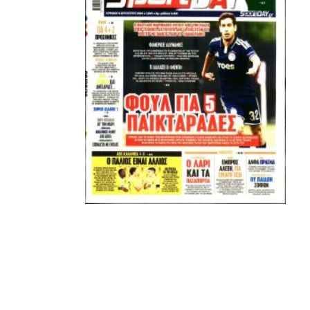
ΚΑΝΕΝΑΣ δεν είναι πάνω απο αυτά τα ιερά γράμματα.
Μετά τιμής,
ΣΦ ΠΑΟΚ
ADVERTISEMENT
ΑΜΠΑΛΑΕΑ, ΜΑΚΕΔΟΝΕΣ, ΤΟΥΜΠΑ, #031#
ΠΕΡΑΙΑ (ΕΟ) , ΕΠΑΝΟΜΗ
ΑΜΥΝΤΑΙΟ, ΜΟΥΔΑΝΙΑ, ΦΛΩΡΙΝΑ,
ΧΡΥΣΟΥΠΟΛΗ».