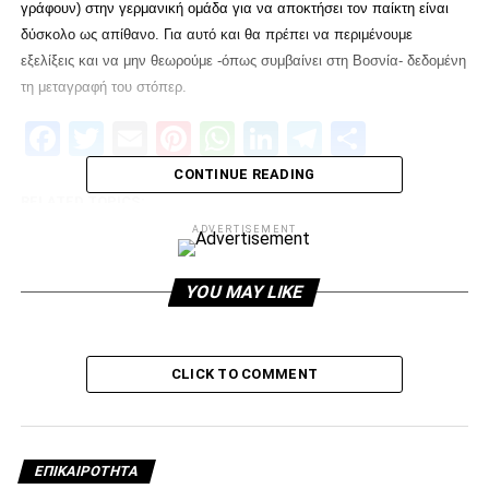
γράφουν) στην γερμανική ομάδα για να αποκτήσει τον παίκτη είναι
δύσκολο ως απίθανο. Για αυτό και θα πρέπει να περιμένουμε
εξελίξεις και να μην θεωρούμε -όπως συμβαίνει στη Βοσνία- δεδομένη
τη μεταγραφή του στόπερ.
Facebook
Twitter
Email
Pinterest
WhatsApp
LinkedIn
Telegram
Μοιρασ
CONTINUE READING
RELATED TOPICS:
ADVERTISEMENT
UP NEXT
O ΠΑΟΚ στο FIBA Champions League
YOU MAY LIKE
DON'T MISS
«Τα βρήκε με ΠΑΟΚ ο Σούνιτς»!
CLICK TO COMMENT
paokrevolution
ΕΠΙΚΑΙΡΌΤΗΤΑ