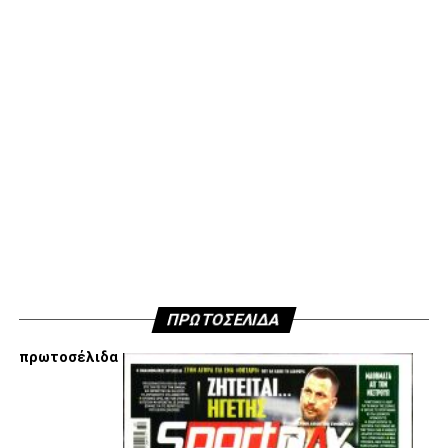
διαλέγουμε εξ αρχής να ακολουθήσουμε αποφασίσαμε να
μην ανακοινώσουμε δημόσια τους λόγους που είμαστε
κάθετα απέναντι στην εμπλοκή Τσαλόπουλου-
Χατζόπουλου στην επόμενη μέρα του ΑΣ ΠΑΟΚ, αλλά
όσοι ενδιαφέρονται να ακούσουν ποιες συγκεκριμένες
κινήσεις τους, συναντήσεις τους και τοποθετήσεις τους
είναι αυτές που τους θέτουν εκτός κάδρου για εμάς
είμαστε πάντα διαθέσιμοι…
Υγ4
ADVERTISEMENT
ΠΡΩΤΟΣΕΛΙΔΑ
πρωτοσέλιδα
Εμείς είμαστε μόνο Π.Α.Ο.Κ.
Μόνο τα 4 γράμματα έχουν σημασία για εμάς και