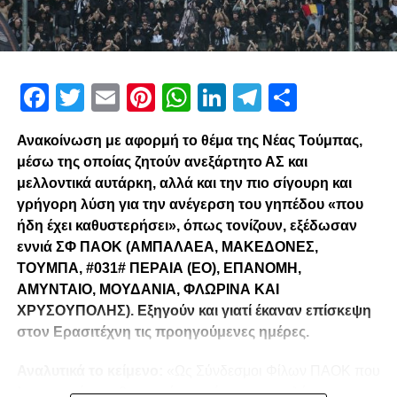
Facebook
Twitter
Email
Pinterest
WhatsApp
LinkedIn
Telegram
Μοιρασ
Ανακοίνωση με αφορμή το θέμα της Νέας Τούμπας,
μέσω της οποίας ζητούν ανεξάρτητο ΑΣ και
μελλοντικά αυτάρκη, αλλά και την πιο σίγουρη και
γρήγορη λύση για την ανέγερση του γηπέδου «που
ήδη έχει καθυστερήσει», όπως τονίζουν, εξέδωσαν
εννιά ΣΦ ΠΑΟΚ (ΑΜΠΑΛΑΕΑ, ΜΑΚΕΔΟΝΕΣ,
ΤΟΥΜΠΑ, #031# ΠΕΡΑΙΑ (ΕΟ), ΕΠΑΝΟΜΗ,
ΑΜΥΝΤΑΙΟ, ΜΟΥΔΑΝΙΑ, ΦΛΩΡΙΝΑ ΚΑΙ
ΧΡΥΣΟΥΠΟΛΗΣ). Εξηγούν και γιατί έκαναν επίσκεψη
στον Ερασιτέχνη τις προηγούμενες ημέρες.
Αναλυτικά το κείμενο:
«Ως Σύνδεσμοι Φίλων ΠΑΟΚ που
λειτουργούμε καθημερινά με γνώμωνα το καλό του