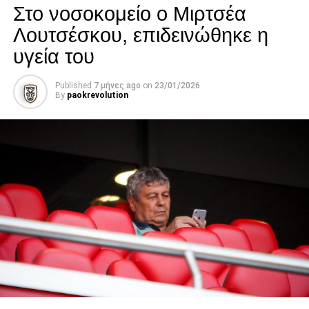
Στο νοσοκομείο ο Μιρτσέα
Λουτσέσκου, επιδεινώθηκε η
υγεία του
Published
7 μήνες ago
on
23/01/2026
By
paokrevolution