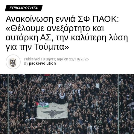
κατάστασή του επιδεινώθηκε κατά τη διάρκεια της
ΕΠΙΚΑΙΡΌΤΗΤΑ
νοσηλείας του.
Ανακοίνωση εννιά ΣΦ ΠΑΟΚ:
Facebook
Twitter
Email
Pinterest
WhatsApp
LinkedIn
Telegram
Μοιρασ
«Θέλουμε ανεξάρτητο και
αυτάρκη ΑΣ, την καλύτερη λύση
για την Τούμπα»
Published
10 μήνες ago
on
22/10/2025
By
paokrevolution