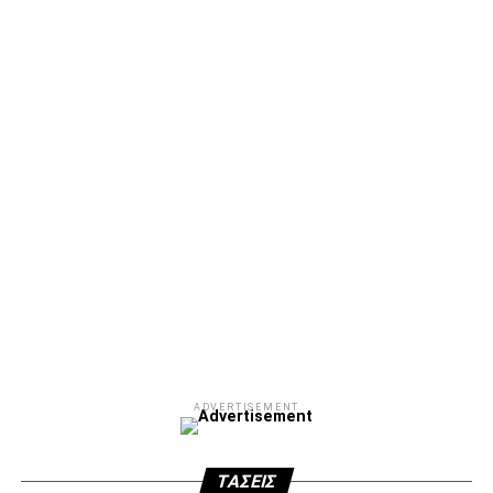
ADVERTISEMENT
Facebook
Twitter
Email
Pinterest
WhatsApp
LinkedIn
Telegram
Μοιρασ
ADVERTISEMENT
ΤΆΣΕΙΣ