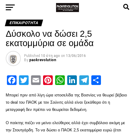
ΕΠΙΚΑΙΡΌΤΗΤΑ
Δύσκολο να δώσει 2,5
εκατομμύρια σε ομάδα
Published
10 έτη ago
on
13/06/2016
By
paokrevolution
Facebook
Twitter
Email
Pinterest
WhatsApp
LinkedIn
Telegram
Μοιρασ
Μπορεί πριν από λίγη ώρα ιστοσελίδα της Βοσνίας να θεωρεί βέβαιο
το deal του ΠΑΟΚ με τον Σούνιτς αλλά είναι ξεκάθαρο ότι η
μεταγραφή δεν πρέπει να θεωρείται δεδομένη.
Ο παίκτης πιέζει να μείνει ελεύθερος αλλά έχει συμβόλαιο ακόμη με
την Στουτγάρδη. Το να δώσει ο ΠΑΟΚ 2,5 εκατομμύρια ευρώ (έτσι