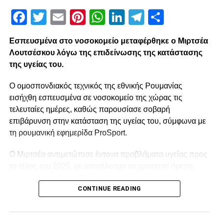
Facebook
Twitter
Email
Pinterest
WhatsApp
LinkedIn
Telegram
Μοιρασ
Εσπευσμένα στο νοσοκομείο μεταφέρθηκε ο Μιρτσέα
Λουτσέσκου λόγω της επιδείνωσης της κατάστασης
της υγείας του.
Ο ομοσπονδιακός τεχνικός της εθνικής Ρουμανίας
εισήχθη εσπευσμένα σε νοσοκομείο της χώρας τις
τελευταίες ημέρες, καθώς παρουσίασε σοβαρή
επιβάρυνση στην κατάσταση της υγείας του, σύμφωνα με
τη ρουμανική εφημερίδα ProSport.
Ο Μιρτσέα αντιμετώπισε έντονα προβλήματα υγείας προς
το τέλος του 2025, με αποτέλεσμα να χρειαστεί άμεση
ιατρική φροντίδα. Ο 80χρονος ταλαιπωρήθηκε από έντονο
CONTINUE READING
κρυολόγημα, το οποίο επηρέασε αρνητικά την ήδη
επιβαρυμένη καρδιακή του λειτουργία, και κρίθηκε
αναγκαία να νοσηλευτεί. Οι πληροφορίες αναφέρουν ότι η