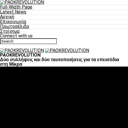
Full-Width Page
Latest News
Αρχική
Επικοινωνία
Πρωτοσέλιδο
Στοίχημα
Connect with us
PAOKREVOLUTION
Δύο συλλήψεις και δύο ταυτοποιήσεις για τα επεισόδια
στη Μίκρα
Ποδόσφαιρο
«Πλέον έχουμε αλλάξει σαν ομάδα, παίξαμε σαν ένα»
«Το πιο σημαντικό είναι η αυτοπεποίθηση των
ποδοσφαιριστών»
«Πάμε να διεκδικήσουμε την οκτάδα»
«Είναι απόλαυση να παίζεις για τον κόσμο του ΠΑΟΚ»
«Θα τα δώσουμε όλα κόντρα στη Λιόν για την οκτάδα»
Μπάσκετ