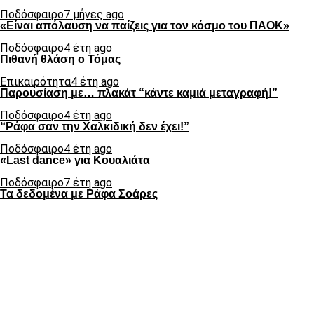
Ποδόσφαιρο
7 μήνες ago
«Είναι απόλαυση να παίζεις για τον κόσμο του ΠΑΟΚ»
Ποδόσφαιρο
4 έτη ago
Πιθανή θλάση ο Τόμας
Επικαιρότητα
4 έτη ago
Παρουσίαση με… πλακάτ “κάντε καμιά μεταγραφή!”
Ποδόσφαιρο
4 έτη ago
“Ράφα σαν την Χαλκιδική δεν έχει!”
Ποδόσφαιρο
4 έτη ago
«Last dance» για Κουαλιάτα
Ποδόσφαιρο
7 έτη ago
Τα δεδομένα με Ράφα Σοάρες