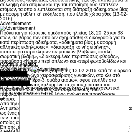
σύλληψη δύο ατόμων και την ταυτοποίηση δύο επιπλέον
ατόμων, τα οποία εμπλέκονται στη διάπραξη αδικημάτων βίας
με αφορμή αθλητική εκδήλωση, που έλαβε χώρα χθες (13-02-
2016).
Advertisement
Πρόκειται για τέσσερις ημεδαπούς ηλικίας 18, 20, 25 και 38
ετών, σε βάρος των οποίων σχηματίσθηκε δικογραφία για τα
κατά περίπτωση αδικήματα, «αδικήματα βίας με αφορμή
αθλητικές εκδηλώσεις», «διατάραξη κοινής ειρήνης»,
«απόπειρα απρόκλητων σωματικών βλαβών», «απλή
σωματική βλάβη», «διακεκριμένες περιπτώσεις φθοράς»,
παράβαση «Νόμου περί όπλων» και «περί φωτοβολίδων και
Continue Reading
πυροτεχνημάτων».
Advertisement
Ειδικότερα, μεσημβρινές ώρες της 13-02-2016 κατά τη διάρκεια
You may like
διεξαγωγής αγώνα χειροσφαίρισης γυναικών, στο κλειστό
Click to comment
γυμναστήριο Μίκρα-3, ομάδα ατόμων, αφού εισήλθε στο
Leave a Reply
εσωτερικό, έχοντας καλυμμένα τα χαρακτηριστικά του
Η ηλ. διεύθυνση σας δεν δημοσιεύεται.
Τα υποχρεωτικά
προσώπου τους, επιτέθηκαν σε φιλάθλους που
πεδία σημειώνονται με
*
παρακολουθούσαν τον εν λόγω αγώνα και προκάλεσαν
φθορές.
Από την αστυνομική έρευνα αστυνομικών της Υποδιεύθυνσης
Αντιμετώπισης Βίας στους Αθλητικούς Χώρους, ταυτοποιήθηκε
ως ένας εκ των δραστών, ο οποίος και κατείχε ρόλο οργανωτή
των προαναφερόμενων γεγονότων, ο παραπάνω 25χρονος, ο
οποίος αναζητείται.
Επίσης, έξω από την παραπάνω αθλητική εγκατάσταση, έλαβε
Σχόλιο
*
χώρα συμπλοκή μεταξύ ατόμων, από την οποία προέκυψε η