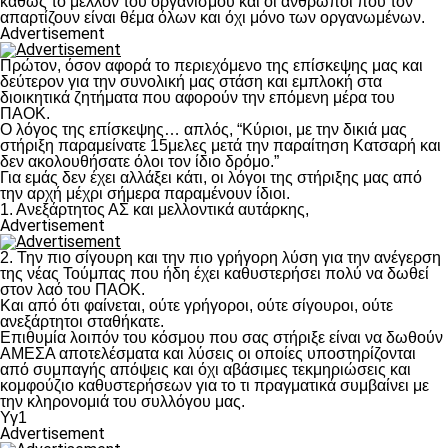
καθώς το μέλλον του οργανισμού και οι άνθρωποι που τον
απαρτίζουν είναι θέμα όλων και όχι μόνο των οργανωμένων.
Advertisement
Πρώτον, όσον αφορά το περιεχόμενο της επίσκεψης μας και
δεύτερον για την συνολική μας στάση και εμπλοκή στα
διοικητικά ζητήματα που αφορούν την επόμενη μέρα του
ΠΑΟΚ.
Ο λόγος της επίσκεψης… απλός, “Κύριοι, με την δικιά μας
στήριξη παραμείνατε 15μελες μετά την παραίτηση Κατσαρή και
δεν ακολουθήσατε όλοι τον ίδιο δρόμο.”
Για εμάς δεν έχει αλλάξει κάτι, οι λόγοι της στήριξης μας από
την αρχή μέχρι σήμερα παραμένουν ίδιοι.
1. Ανεξάρτητος ΑΣ και μελλοντικά αυτάρκης,
Advertisement
2. Την πιο σίγουρη και την πιο γρήγορη λύση για την ανέγερση
της νέας Τούμπας που ήδη έχει καθυστερήσει πολύ να δωθεί
στον λαό του ΠΑΟΚ.
Και από ότι φαίνεται, ούτε γρήγοροι, ούτε σίγουροι, ούτε
ανεξάρτητοι σταθήκατε.
Επιθυμία λοιπόν του κόσμου που σας στήριξε είναι να δωθούν
ΑΜΕΣΑ αποτελέσματα και λύσεις οι οποίες υποστηρίζονται
από συμπαγής απόψεις και όχι αβάσιμες τεκμηριώσεις και
κομφούζιο καθυστερήσεων για το τι πραγματικά συμβαίνει με
την κληρονομιά του συλλόγου μας.
Υγ1
Advertisement