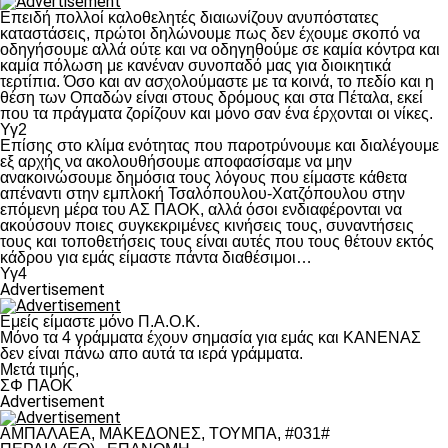
Επειδή πολλοί καλοθελητές διαιωνίζουν ανυπόστατες
καταστάσεις, πρώτοι δηλώνουμε πως δεν έχουμε σκοπό να
οδηγήσουμε αλλά ούτε και να οδηγηθούμε σε καμία κόντρα και
καμία πόλωση με κανέναν συνοπαδό μας για διοικητικά
τερτίπια. Όσο και αν ασχολούμαστε με τα κοινά, το πεδίο και η
θέση των Οπαδών είναι στους δρόμους και στα Πέταλα, εκεί
που τα πράγματα ζορίζουν και μόνο σαν ένα έρχονται οι νίκες.
Υγ2
Επίσης στο κλίμα ενότητας που παροτρύνουμε και διαλέγουμε
εξ αρχής να ακολουθήσουμε αποφασίσαμε να μην
ανακοινώσουμε δημόσια τους λόγους που είμαστε κάθετα
απέναντι στην εμπλοκή Τσαλόπουλου-Χατζόπουλου στην
επόμενη μέρα του ΑΣ ΠΑΟΚ, αλλά όσοι ενδιαφέρονται να
ακούσουν ποιες συγκεκριμένες κινήσεις τους, συναντήσεις
τους και τοποθετήσεις τους είναι αυτές που τους θέτουν εκτός
κάδρου για εμάς είμαστε πάντα διαθέσιμοι…
Υγ4
Advertisement
Εμείς είμαστε μόνο Π.Α.Ο.Κ.
Μόνο τα 4 γράμματα έχουν σημασία για εμάς και ΚΑΝΕΝΑΣ
δεν είναι πάνω απο αυτά τα ιερά γράμματα.
Μετά τιμής,
ΣΦ ΠΑΟΚ
Advertisement
ΑΜΠΑΛΑΕΑ, ΜΑΚΕΔΟΝΕΣ, ΤΟΥΜΠΑ, #031#