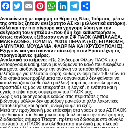
Facebook
Twitter
Email
Pinterest
WhatsApp
LinkedIn
Telegram
Μοιραστ
Ανακοίνωση με αφορμή το θέμα της Νέας Τούμπας, μέσω
της οποίας ζητούν ανεξάρτητο ΑΣ και μελλοντικά αυτάρκη,
αλλά και την πιο σίγουρη και γρήγορη λύση για την
ανέγερση του γηπέδου «που ήδη έχει καθυστερήσει»,
όπως τονίζουν, εξέδωσαν εννιά ΣΦ ΠΑΟΚ (ΑΜΠΑΛΑΕΑ,
ΜΑΚΕΔΟΝΕΣ, ΤΟΥΜΠΑ, #031# ΠΕΡΑΙΑ (ΕΟ), ΕΠΑΝΟΜΗ,
ΑΜΥΝΤΑΙΟ, ΜΟΥΔΑΝΙΑ, ΦΛΩΡΙΝΑ ΚΑΙ ΧΡΥΣΟΥΠΟΛΗΣ).
Εξηγούν και γιατί έκαναν επίσκεψη στον Ερασιτέχνη τις
προηγούμενες ημέρες.
Αναλυτικά το κείμενο:
«Ως Σύνδεσμοι Φίλων ΠΑΟΚ που
λειτουργούμε καθημερινά με γνώμωνα το καλό του Δικεφάλου
και μόνο, αισθανόμαστε την ανάγκη να τοποθετηθούμε
(ελπίζουμε για τελευταία φορά) καθώς εν όψη των 100 ετών τα
διοικητικά εσωπροβλήματα του οργανισμού δεν φαίνεται να
καταλαγιάζουν (κάθε άλλο μάλλον) παρά τις επανειλημμένες
προσπάθειες μας να επικρατήσει η λογική, η ενότητα και η
υγιείς σκέψη προς συμφέρουν του ΠΑΟΚ μας.
Χωρίς να μακρηγορούμε καθώς στις περιστάσεις που
βιώνουμε μάλλον δεν αρμόζουν μανιφέστα αλλά λακωνικές
τοποθετήσεις και δράση, αναφέρουμε τα εξής.
Μετά την προχθεσινή μας επίσκεψη στα γραφεία του ΑΣ ΠΑΟΚ,
την διακοπή του διοικητικού συμβουλίου και την συνέχιση της
διαδικασίας σήμερα Τέταρτη, πρέπει να δώσουμε στο σύνολο
του λαού του ΠΑΟΚ την αλήθεια από την δικιά μας πλευρά