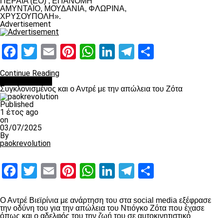
ΠΕΡΑΙΑ (ΕΟ) , ΕΠΑΝΟΜΗ
ΑΜΥΝΤΑΙΟ, ΜΟΥΔΑΝΙΑ, ΦΛΩΡΙΝΑ,
ΧΡΥΣΟΥΠΟΛΗ».
Advertisement
Facebook
Twitter
Email
Pinterest
WhatsApp
LinkedIn
Telegram
Μοιραστ
Continue Reading
Επικαιρότητα
Συγκλονισμένος και ο Αντρέ με την απώλεια του Ζότα
Published
1 έτος ago
on
03/07/2025
By
paokrevolution
Facebook
Twitter
Email
Pinterest
WhatsApp
LinkedIn
Telegram
Μοιραστ
Ο Αντρέ Βιεϊρίνια με ανάρτηση του στα social media εξέφρασε
την οδύνη του για την απώλεια του Ντιόγκο Ζότα που έχασε
όπως και ο αδελφός του την ζωή του σε αυτοκινητιστικό