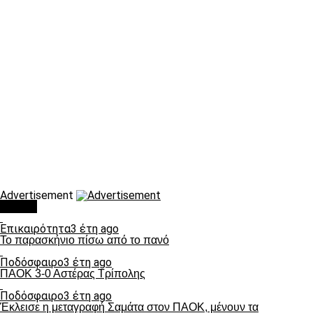
Advertisement
Τάσεις
Επικαιρότητα
3 έτη ago
Το παρασκήνιο πίσω από το πανό
Ποδόσφαιρο
3 έτη ago
ΠΑΟΚ 3-0 Αστέρας Τρίπολης
Ποδόσφαιρο
3 έτη ago
Έκλεισε η μεταγραφή Σαμάτα στον ΠΑΟΚ, μένουν τα