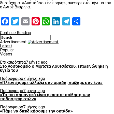
δυστύχημα. «Αναπαύσου εν ειρήνη», ανέφερε στο μήνυμά του
ο Αντρέ Βιεϊρίνια.
Facebook
Twitter
Email
Pinterest
WhatsApp
LinkedIn
Telegram
Μοιραστ
Continue Reading
Advertisement
Latest
Popular
Videos
Επικαιρότητα
7 μήνες ago
Στο νοσοκομείο ο Μιρτσέα Λουτσέσκου, επιδεινώθηκε η
υγεία του
Ποδόσφαιρο
7 μήνες ago
«Πλέον έχουμε αλλάξει σαν ομάδα, παίξαμε σαν ένα»
Ποδόσφαιρο
7 μήνες ago
«Το πιο σημαντικό είναι η αυτοπεποίθηση των
ποδοσφαιριστών»
Ποδόσφαιρο
7 μήνες ago
«Πάμε να διεκδικήσουμε την οκτάδα»