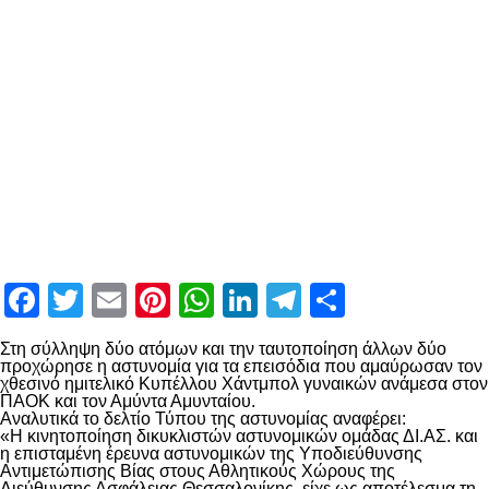
Facebook
Twitter
Email
Pinterest
WhatsApp
LinkedIn
Telegram
Μοιραστ
Στη σύλληψη δύο ατόμων και την ταυτοποίηση άλλων δύο
προχώρησε η αστυνομία για τα επεισόδια που αμαύρωσαν τον
χθεσινό ημιτελικό Κυπέλλου Χάντμπολ γυναικών ανάμεσα στον
ΠΑΟΚ και τον Αμύντα Αμυνταίου.
Αναλυτικά το δελτίο Τύπου της αστυνομίας αναφέρει:
«Η κινητοποίηση δικυκλιστών αστυνομικών ομάδας ΔΙ.ΑΣ. και
η επισταμένη έρευνα αστυνομικών της Υποδιεύθυνσης
Αντιμετώπισης Βίας στους Αθλητικούς Χώρους της
Διεύθυνσης Ασφάλειας Θεσσαλονίκης, είχε ως αποτέλεσμα τη