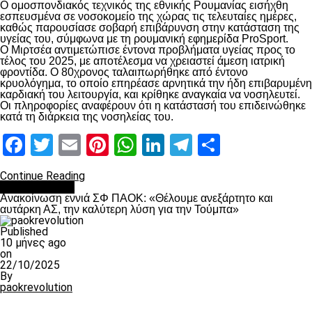
Ο ομοσπονδιακός τεχνικός της εθνικής Ρουμανίας εισήχθη
εσπευσμένα σε νοσοκομείο της χώρας τις τελευταίες ημέρες,
καθώς παρουσίασε σοβαρή επιβάρυνση στην κατάσταση της
υγείας του, σύμφωνα με τη ρουμανική εφημερίδα ProSport.
Ο Μιρτσέα αντιμετώπισε έντονα προβλήματα υγείας προς το
τέλος του 2025, με αποτέλεσμα να χρειαστεί άμεση ιατρική
φροντίδα. Ο 80χρονος ταλαιπωρήθηκε από έντονο
κρυολόγημα, το οποίο επηρέασε αρνητικά την ήδη επιβαρυμένη
καρδιακή του λειτουργία, και κρίθηκε αναγκαία να νοσηλευτεί.
Οι πληροφορίες αναφέρουν ότι η κατάστασή του επιδεινώθηκε
κατά τη διάρκεια της νοσηλείας του.
Facebook
Twitter
Email
Pinterest
WhatsApp
LinkedIn
Telegram
Μοιραστ
Continue Reading
Επικαιρότητα
Ανακοίνωση εννιά ΣΦ ΠΑΟΚ: «Θέλουμε ανεξάρτητο και
αυτάρκη ΑΣ, την καλύτερη λύση για την Τούμπα»
Published
10 μήνες ago
on
22/10/2025
By
paokrevolution