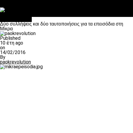
Στο OPEN τα προκριματικά, στη NOVA τα του πρωταθλήματος
Σαν σήμερα: Οταν “έφυγε” ο Λόραντ
Επικαιρότητα
Δύο συλλήψεις και δύο ταυτοποιήσεις για τα επεισόδια στη
Μίκρα
Published
10 έτη ago
on
14/02/2016
By
paokrevolution