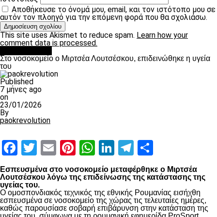
Αποθήκευσε το όνομά μου, email, και τον ιστότοπο μου σε
αυτόν τον πλοηγό για την επόμενη φορά που θα σχολιάσω.
This site uses Akismet to reduce spam.
Learn how your
comment data is processed.
Επικαιρότητα
Στο νοσοκομείο ο Μιρτσέα Λουτσέσκου, επιδεινώθηκε η υγεία
του
Published
7 μήνες ago
on
23/01/2026
By
paokrevolution
Facebook
Twitter
Email
Pinterest
WhatsApp
LinkedIn
Telegram
Μοιραστ
Εσπευσμένα στο νοσοκομείο μεταφέρθηκε ο Μιρτσέα
Λουτσέσκου λόγω της επιδείνωσης της κατάστασης της
υγείας του.
Ο ομοσπονδιακός τεχνικός της εθνικής Ρουμανίας εισήχθη
εσπευσμένα σε νοσοκομείο της χώρας τις τελευταίες ημέρες,
καθώς παρουσίασε σοβαρή επιβάρυνση στην κατάσταση της
υγείας του, σύμφωνα με τη ρουμανική εφημερίδα ProSport.