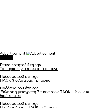
Advertisement
Τάσεις
Επικαιρότητα
3 έτη ago
Το παρασκήνιο πίσω από το πανό
Ποδόσφαιρο
3 έτη ago
ΠΑΟΚ 3-0 Αστέρας Τρίπολης
Ποδόσφαιρο
3 έτη ago
Έκλεισε η μεταγραφή Σαμάτα στον ΠΑΟΚ, μένουν τα
διαδικαστικά
Ποδόσφαιρο
3 έτη ago
Η ενδεκάδα του ΠΑΟΚ με Άιντραχτ