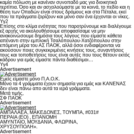
καμία πόλωση με κανέναν συνοπαδό μας για διοικητικά
τερτίπια. Όσο και αν ασχολούμαστε με τα κοινά, το πεδίο και η
θέση των Οπαδών είναι στους δρόμους και στα Πέταλα, εκεί
που τα πράγματα ζορίζουν και μόνο σαν ένα έρχονται οι νίκες.
Υγ2
Επίσης στο κλίμα ενότητας που παροτρύνουμε και διαλέγουμε
εξ αρχής να ακολουθήσουμε αποφασίσαμε να μην
ανακοινώσουμε δημόσια τους λόγους που είμαστε κάθετα
απέναντι στην εμπλοκή Τσαλόπουλου-Χατζόπουλου στην
επόμενη μέρα του ΑΣ ΠΑΟΚ, αλλά όσοι ενδιαφέρονται να
ακούσουν ποιες συγκεκριμένες κινήσεις τους, συναντήσεις
τους και τοποθετήσεις τους είναι αυτές που τους θέτουν εκτός
κάδρου για εμάς είμαστε πάντα διαθέσιμοι…
Υγ4
Advertisement
Εμείς είμαστε μόνο Π.Α.Ο.Κ.
Μόνο τα 4 γράμματα έχουν σημασία για εμάς και ΚΑΝΕΝΑΣ
δεν είναι πάνω απο αυτά τα ιερά γράμματα.
Μετά τιμής,
ΣΦ ΠΑΟΚ
Advertisement
ΑΜΠΑΛΑΕΑ, ΜΑΚΕΔΟΝΕΣ, ΤΟΥΜΠΑ, #031#
ΠΕΡΑΙΑ (ΕΟ) , ΕΠΑΝΟΜΗ
ΑΜΥΝΤΑΙΟ, ΜΟΥΔΑΝΙΑ, ΦΛΩΡΙΝΑ,
ΧΡΥΣΟΥΠΟΛΗ».
Advertisement