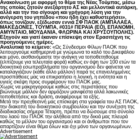
Ανακοίνωση με αφορμή το θέμα της Νέας Τούμπας, μέσω
της οποίας ζητούν ανεξάρτητο ΑΣ και μελλοντικά αυτάρκη,
αλλά και την πιο σίγουρη και γρήγορη λύση για την
ανέγερση του γηπέδου «που ήδη έχει καθυστερήσει»,
όπως τονίζουν, εξέδωσαν εννιά ΣΦ ΠΑΟΚ (ΑΜΠΑΛΑΕΑ,
ΜΑΚΕΔΟΝΕΣ, ΤΟΥΜΠΑ, #031# ΠΕΡΑΙΑ (ΕΟ), ΕΠΑΝΟΜΗ,
ΑΜΥΝΤΑΙΟ, ΜΟΥΔΑΝΙΑ, ΦΛΩΡΙΝΑ ΚΑΙ ΧΡΥΣΟΥΠΟΛΗΣ).
Εξηγούν και γιατί έκαναν επίσκεψη στον Ερασιτέχνη τις
προηγούμενες ημέρες.
Αναλυτικά το κείμενο:
«Ως Σύνδεσμοι Φίλων ΠΑΟΚ που
λειτουργούμε καθημερινά με γνώμωνα το καλό του Δικεφάλου
και μόνο, αισθανόμαστε την ανάγκη να τοποθετηθούμε
(ελπίζουμε για τελευταία φορά) καθώς εν όψη των 100 ετών τα
διοικητικά εσωπροβλήματα του οργανισμού δεν φαίνεται να
καταλαγιάζουν (κάθε άλλο μάλλον) παρά τις επανειλημμένες
προσπάθειες μας να επικρατήσει η λογική, η ενότητα και η
υγιείς σκέψη προς συμφέρουν του ΠΑΟΚ μας.
Χωρίς να μακρηγορούμε καθώς στις περιστάσεις που
βιώνουμε μάλλον δεν αρμόζουν μανιφέστα αλλά λακωνικές
τοποθετήσεις και δράση, αναφέρουμε τα εξής.
Μετά την προχθεσινή μας επίσκεψη στα γραφεία του ΑΣ ΠΑΟΚ,
την διακοπή του διοικητικού συμβουλίου και την συνέχιση της
διαδικασίας σήμερα Τέταρτη, πρέπει να δώσουμε στο σύνολο
του λαού του ΠΑΟΚ την αλήθεια από την δικιά μας πλευρά
καθώς το μέλλον του οργανισμού και οι άνθρωποι που τον
απαρτίζουν είναι θέμα όλων και όχι μόνο των οργανωμένων.
Advertisement