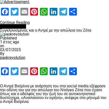
Facebook
Twitter
Email
Pinterest
WhatsApp
LinkedIn
Telegram
Μοιραστ
Continue Reading
Επικαιρότητα
Συγκλονισμένος και ο Αντρέ με την απώλεια του Ζότα
Published
1 έτος ago
on
03/07/2025
By
paokrevolution
Facebook
Twitter
Email
Pinterest
WhatsApp
LinkedIn
Telegram
Μοιραστ
Ο Αντρέ Βιεϊρίνια με ανάρτηση του στα social media εξέφρασε
την οδύνη του για την απώλεια του Ντιόγκο Ζότα που έχασε
όπως και ο αδελφός του την ζωή του σε αυτοκινητιστικό
δυστύχημα. «Αναπαύσου εν ειρήνη», ανέφερε στο μήνυμά του
ο Αντρέ Βιεϊρίνια.