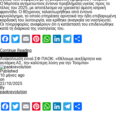
Ο Μιρτσέα αντιμετώπισε έντονα προβλήματα υγείας προς το
τέλος του 2025, με αποτέλεσμα να χρειαστεί άμεση ιατρική
φροντίδα. Ο 80χρονος ταλαιπωρήθηκε από έντονο
κρυολόγημα, το οποίο επηρέασε αρνητικά την ήδη επιβαρυμένη
καρδιακή του λειτουργία, και κρίθηκε αναγκαία να νοσηλευτεί.
Οι πληροφορίες αναφέρουν ότι η κατάστασή του επιδεινώθηκε
κατά τη διάρκεια της νοσηλείας του.
Facebook
Twitter
Email
Pinterest
WhatsApp
LinkedIn
Telegram
Μοιραστ
Continue Reading
Επικαιρότητα
Ανακοίνωση εννιά ΣΦ ΠΑΟΚ: «Θέλουμε ανεξάρτητο και
αυτάρκη ΑΣ, την καλύτερη λύση για την Τούμπα»
Published
10 μήνες ago
on
22/10/2025
By
paokrevolution
Facebook
Twitter
Email
Pinterest
WhatsApp
LinkedIn
Telegram
Μοιραστ