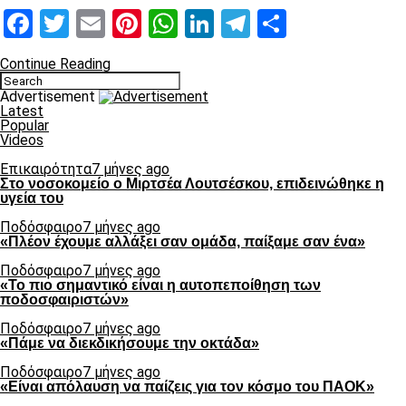
Facebook
Twitter
Email
Pinterest
WhatsApp
LinkedIn
Telegram
Μοιραστ
Continue Reading
Advertisement
Latest
Popular
Videos
Επικαιρότητα
7 μήνες ago
Στο νοσοκομείο ο Μιρτσέα Λουτσέσκου, επιδεινώθηκε η
υγεία του
Ποδόσφαιρο
7 μήνες ago
«Πλέον έχουμε αλλάξει σαν ομάδα, παίξαμε σαν ένα»
Ποδόσφαιρο
7 μήνες ago
«Το πιο σημαντικό είναι η αυτοπεποίθηση των
ποδοσφαιριστών»
Ποδόσφαιρο
7 μήνες ago
«Πάμε να διεκδικήσουμε την οκτάδα»
Ποδόσφαιρο
7 μήνες ago
«Είναι απόλαυση να παίζεις για τον κόσμο του ΠΑΟΚ»