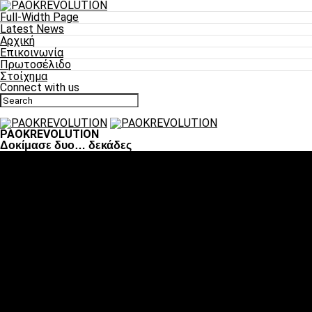
Full-Width Page
Latest News
Αρχική
Επικοινωνία
Πρωτοσέλιδο
Στοίχημα
Connect with us
PAOKREVOLUTION
Δοκίμασε δυο… δεκάδες
Ποδόσφαιρο
«Πλέον έχουμε αλλάξει σαν ομάδα, παίξαμε σαν ένα»
«Το πιο σημαντικό είναι η αυτοπεποίθηση των
ποδοσφαιριστών»
«Πάμε να διεκδικήσουμε την οκτάδα»
«Είναι απόλαυση να παίζεις για τον κόσμο του ΠΑΟΚ»
«Θα τα δώσουμε όλα κόντρα στη Λιόν για την οκτάδα»
Μπάσκετ