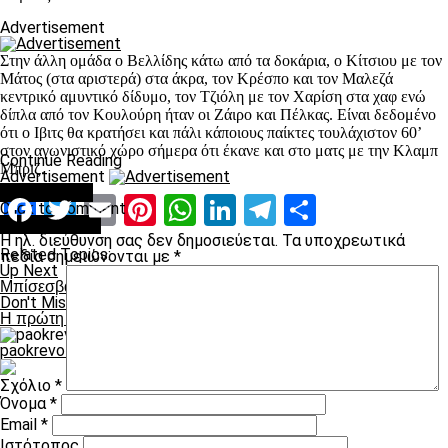
Advertisement
Στην άλλη ομάδα ο Βελλίδης κάτω από τα δοκάρια, ο Κίτσιου με τον
Μάτος (στα αριστερά) στα άκρα, τον Κρέσπο και τον Μαλεζά
κεντρικό αμυντικό δίδυμο, τον Τζιόλη με τον Χαρίση στα χαφ ενώ
δίπλα από τον Κουλούρη ήταν οι Ζάιρο και Πέλκας. Είναι δεδομένο
ότι ο Ιβιτς θα κρατήσει και πάλι κάποιους παίκτες τουλάχιστον 60’
στον αγωνιστικό χώρο σήμερα ότι έκανε και στο ματς με την Κλαμπ
Continue Reading
Μπριζ.
Advertisement
You may like
Facebook
Twitter
Email
Pinterest
WhatsApp
LinkedIn
Telegram
Μοιραστ
Click to comment
Leave a Reply
Η ηλ. διεύθυνση σας δεν δημοσιεύεται.
Τα υποχρεωτικά
Related Topics:
πεδία σημειώνονται με
*
Up Next
Μπίσεσβαρ: «Θα είμαι έτοιμος για το Champions League»
Don't Miss
Η πρώτη του Κάνιας
paokrevolution
Σχόλιο
*
Όνομα
*
Email
*
Ιστότοπος