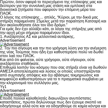
Πρώτον, όσον αφορά το περιεχόμενο της επίσκεψης μας και
δεύτερον για την συνολική μας στάση και εμπλοκή στα
διοικητικά ζητήματα που αφορούν την επόμενη μέρα του
ΠΑΟΚ.
Ο λόγος της επίσκεψης… απλός, “Κύριοι, με την δικιά μας
στήριξη παραμείνατε 15μελες μετά την παραίτηση Κατσαρή και
δεν ακολουθήσατε όλοι τον ίδιο δρόμο.”
Για εμάς δεν έχει αλλάξει κάτι, οι λόγοι της στήριξης μας από
την αρχή μέχρι σήμερα παραμένουν ίδιοι.
1. Ανεξάρτητος ΑΣ και μελλοντικά αυτάρκης,
Advertisement
2. Την πιο σίγουρη και την πιο γρήγορη λύση για την ανέγερση
της νέας Τούμπας που ήδη έχει καθυστερήσει πολύ να δωθεί
στον λαό του ΠΑΟΚ.
Και από ότι φαίνεται, ούτε γρήγοροι, ούτε σίγουροι, ούτε
ανεξάρτητοι σταθήκατε.
Επιθυμία λοιπόν του κόσμου που σας στήριξε είναι να δωθούν
ΑΜΕΣΑ αποτελέσματα και λύσεις οι οποίες υποστηρίζονται
από συμπαγής απόψεις και όχι αβάσιμες τεκμηριώσεις και
κομφούζιο καθυστερήσεων για το τι πραγματικά συμβαίνει με
την κληρονομιά του συλλόγου μας.
Υγ1
Advertisement
Επειδή πολλοί καλοθελητές διαιωνίζουν ανυπόστατες
καταστάσεις, πρώτοι δηλώνουμε πως δεν έχουμε σκοπό να
οδηγήσουμε αλλά ούτε και να οδηγηθούμε σε καμία κόντρα και