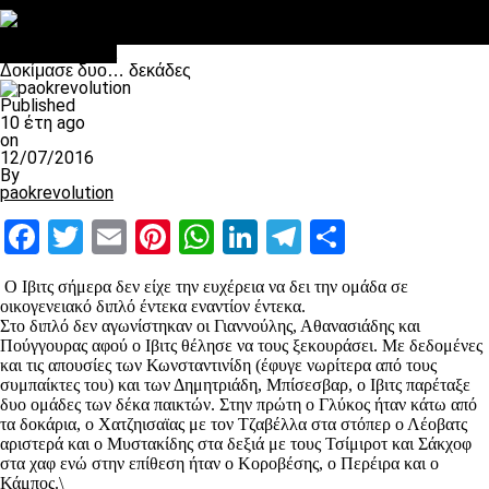
Στο OPEN τα προκριματικά, στη NOVA τα του πρωταθλήματος
Σαν σήμερα: Οταν “έφυγε” ο Λόραντ
Επικαιρότητα
Δοκίμασε δυο… δεκάδες
Published
10 έτη ago
on
12/07/2016
By
paokrevolution
Facebook
Twitter
Email
Pinterest
WhatsApp
LinkedIn
Telegram
Μοιραστ
Ο Ιβιτς σήμερα δεν είχε την ευχέρεια να δει την ομάδα σε
οικογενειακό διπλό έντεκα εναντίον έντεκα.
Στο διπλό δεν αγωνίστηκαν οι Γιαννούλης, Αθανασιάδης και
Πούγγουρας αφού ο Ιβιτς θέλησε να τους ξεκουράσει. Με δεδομένες
και τις απουσίες των Κωνσταντινίδη (έφυγε νωρίτερα από τους
συμπαίκτες του) και των Δημητριάδη, Μπίσεσβαρ, ο Ιβιτς παρέταξε
δυο ομάδες των δέκα παικτών. Στην πρώτη ο Γλύκος ήταν κάτω από
τα δοκάρια, ο Χατζηισαϊας με τον Τζαβέλλα στα στόπερ ο Λέοβατς
αριστερά και ο Μυστακίδης στα δεξιά με τους Τσίμιροτ και Σάκχοφ
στα χαφ ενώ στην επίθεση ήταν ο Κοροβέσης, ο Περέιρα και ο
Κάμπος.\