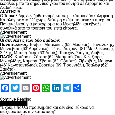
κεφαλιά, μετά τα σημαντικά γκολ του κόντρα σε Ατρόμητο και
Λεβαδειακό.
ΔΙΑΙΤΗΣΙΑ
Ο Τσακαλίδης δεν ήρθε αντιμέτωπος με κάποια δύσκολη φάση.
Καταλόγισε στο 21’ χωρίς δεύτερη σκέψη το πέναλτι υπέρ του
Παναιτωλικού για μαρκάρισμα του Μιχαηλίδη και έβγαλε
συνολικά από το τσεπάκι του επτά κίτρινες.
Advertisement
Οι συνθέσεις των δύο ομάδων:
Παναιτωλικός:
Τσάβες, Μπακάκης (63’ Μαυρίας), Παντελάκης,
Μαιντέβατς (63’ Λομόνακο), Πέρες, Λαχούντ (81’ Μπελεβώνης),
Σιέλης, Μπουζούκης (63΄Λουίς), Τορεχόν, Στάγιτς, Λιάβας.
ΠΑΟΚ:
Κοτάρσκι, Σάστρε (62’ Μπάμπα), Ότο, Κεντζιόρα,
Μιχαηλίδης, Καμαρά, Σβαμπ (62’ Οζντόεφ), Ζίβκοβιτς, Μουργκ
(46’ Κωνστσντέλιας), Σορετίρε (69’ Τισουντάλι), Τσάλοφ (62’
Σαμάτα).
Advertisement
Facebook
Twitter
Email
Pinterest
WhatsApp
LinkedIn
Telegram
Μοιραστ
Continue Reading
πρωτοσέλιδο
“Έχουμε πολλά προβλήματα και δεν είναι εύκολο να
διαχειριστούμε την κατάσταση”