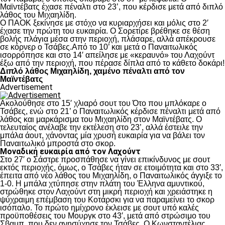
Μαϊντέβατς έχασε πέναλτι στο 23’, που κέρδισε μετά από διπλό
λάθος του Μιχαηλίδη.
Ο ΠΑΟΚ ξεκίνησε με στόχο να κυριαρχήσει και μόλις στο 2′
έχασε την πρώτη του ευκαιρία. Ο Σορετίρε βρέθηκε σε θέση
βολής πλάγια μέσα στην περιοχή, πλάσαρε, αλλά απέκρουσε
σε κόρνερ ο Τσάβες.Από το 10’ και μετά ο Παναιτωλικός
ισορρόπησε και στο 14′ απείλησε με «κεραυνό» του Λαχούντ
έξω από την περιοχή, που πέρασε δίπλα από το κάθετο δοκάρι!
Διπλό λάθος Μιχαηλίδη, χαμένο πέναλτι από τον
Μαϊντέβατς
Advertisement
Ακολούθησε στο 15′ χλιαρό σουτ του Ότο που μπλόκαρε ο
Τσάβες, ενώ στο 21’ ο Παναιτωλικός κέρδισε πέναλτι μετά από
λάθος και μαρκάρισμα του Μιχαηλίδη στον Μαϊντέβατς. Ο
τελευταίος ανέλαβε την εκτέλεση στο 23’, αλλά έστειλε την
μπάλα άουτ, χάνοντας μία χρυσή ευκαιρία για να βάλει τον
Παναιτωλικό μπροστά στο σκορ.
Μοναδική ευκαιρία από τον Λαχούντ
Στο 27′ ο Σάστρε προσπάθησε να γίνει επικίνδυνος με σουτ
εκτός περιοχής, όμως, ο Τσάβες ήταν σε ετοιμότητα και στο 33′,
έπειτα από νέο λάθος του Μιχαηλίδη, ο Παναιτωλικός άγγιξε το
1-0. Η μπάλα χτύπησε στην πλάτη του Έλληνα αμυντικού,
στρώθηκε στον Λαχούντ στη μικρή περιοχή και χρειάστηκε η
ψύχραιμη επέμβαση του Κοτάρσκι για να παραμείνει το σκορ
ισόπαλο. Το πρώτο ημίχρονο έκλεισε με σουτ υπό καλές
προϋποθέσεις του Μουργκ στο 43′, μετά από στρώσιμο του
Σβαμπ, που δεν ανησύχησε τον Τσάβες. Ο Κωνσταντέλιας