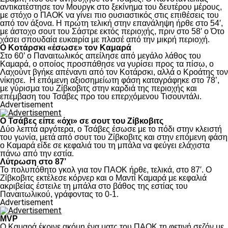
αντικατέστησε τον Μουργκ στο ξεκίνημα του δευτέρου μέρους,
με στόχο ο ΠΑΟΚ να γίνει πιο ουσιαστικός στις επιθέσεις του
από τον άξονα. Η πρώτη τελική στην επανάληψη ήρθε στο 54′,
με άστοχο σουτ του Σάστρε εκτός περιοχής, πριν στο 58′ ο Ότο
χάσει σπουδαία ευκαιρία με πλασέ από την μικρή περιοχή.
Ο Κοτάρσκι «έσωσε» τον Καμαρά
Στο 60’ ο Παναιτωλικός απείλησε από μεγάλο λάθος του
Καμαρά, ο οποίος προσπάθησε να γυρίσει προς τα πίσω, ο
Λαχούντ βγήκε απέναντι από τον Κοτάρσκι, αλλά ο Κροάτης τον
νίκησε. Η επόμενη αξιοσημείωτη φάση καταγράφηκε στο 78’,
με γύρισμα του Ζίβκοβιτς στην καρδιά της περιοχής και
επέμβαση του Τσάβες προ του επερχόμενου Τισουντάλι.
Advertisement
Ο Τσάβες είπε «όχι» σε σουτ του Ζίβκοβιτς
Δύο λεπτά αργότερα, ο Τσάβες έσωσε με το πόδι στην κλειστή
του γωνία, μετά από σουτ του Ζίβκοβιτς και στην επόμενη φάση
ο Καμαρά είδε σε κεφαλιά του τη μπάλα να φεύγει ελάχιστα
πάνω από την εστία.
Λύτρωση στο 87’
Το πολυπόθητο γκολ για τον ΠΑΟΚ ήρθε, τελικά, στο 87′. Ο
Ζίβκοβιτς εκτέλεσε κόρνερ και ο Μαντί Καμαρά με κεφαλιά
ακριβείας έστειλε τη μπάλα στο βάθος της εστίας του
Παναιτωλικού, γράφοντας το 0-1.
Advertisement
MVP
Ο Καμαρά έκρινε ακόμη ένα ματς του ΠΑΟΚ τη φετινή σεζόν με