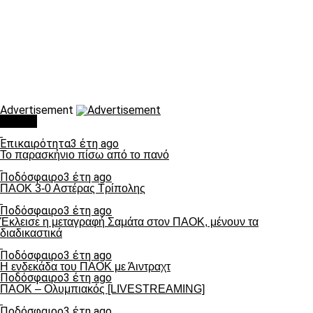
Advertisement
Τάσεις
Επικαιρότητα
3 έτη ago
Το παρασκήνιο πίσω από το πανό
Ποδόσφαιρο
3 έτη ago
ΠΑΟΚ 3-0 Αστέρας Τρίπολης
Ποδόσφαιρο
3 έτη ago
Έκλεισε η μεταγραφή Σαμάτα στον ΠΑΟΚ, μένουν τα
διαδικαστικά
Ποδόσφαιρο
3 έτη ago
Η ενδεκάδα του ΠΑΟΚ με Άιντραχτ
Ποδόσφαιρο
3 έτη ago
ΠΑΟΚ – Ολυμπιακός [LIVESTREAMING]
Ποδόσφαιρο
3 έτη ago