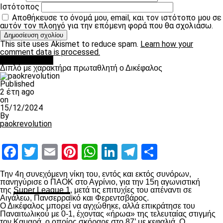
Ιστότοπος
Αποθήκευσε το όνομά μου, email, και τον ιστότοπο μου σε
αυτόν τον πλοηγό για την επόμενη φορά που θα σχολιάσω.
This site uses Akismet to reduce spam.
Learn how your
comment data is processed.
πρωτοσέλιδο
Διπλό με χαρακτήρα πρωταθλητή ο Δικέφαλος
Published
2 έτη ago
on
15/12/2024
By
paokrevolution
Facebook
Twitter
Email
Pinterest
WhatsApp
LinkedIn
Telegram
Μοιραστ
Την 4
η
συνεχόμενη νίκη του, εντός και εκτός συνόρων,
πανηγύρισε ο ΠΑΟΚ στο Αγρίνιο, για την 15
η
αγωνιστική
της
Super League 1
, μετά τις επιτυχίες του απέναντι σε
Αιγάλεω, Πανσερραϊκό και Φερεντσβάρος.
Ο Δικέφαλος μπορεί να αγχώθηκε, αλλά επικράτησε του
Παναιτωλικού με 0-1, έχοντας «ήρωα» της τελευταίας στιγμής
τον Καμαρά, ο οποίος σκόραρε στο 87’ με κεφαλιά. Ο