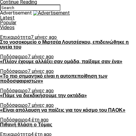
Continue Reading
Advertisement
Latest
Popular
Videos
Επικαιρότητα
7 μήνες ago
Στο νοσοκομείο ο Μιρτσέα Λουτσέσκου, επιδεινώθηκε η
υγεία του
Ποδόσφαιρο
7 μήνες ago
«Πλέον έχουμε αλλάξει σαν ομάδα, παίξαμε σαν ένα»
Ποδόσφαιρο
7 μήνες ago
«Το πιο σημαντικό είναι η αυτοπεποίθηση των
ποδοσφαιριστών»
Ποδόσφαιρο
7 μήνες ago
«Πάμε να διεκδικήσουμε την οκτάδα»
Ποδόσφαιρο
7 μήνες ago
«Είναι απόλαυση να παίζεις για τον κόσμο του ΠΑΟΚ»
Ποδόσφαιρο
4 έτη ago
Πιθανή θλάση ο Τόμας
Επικαιρότητα
4 έτη ago