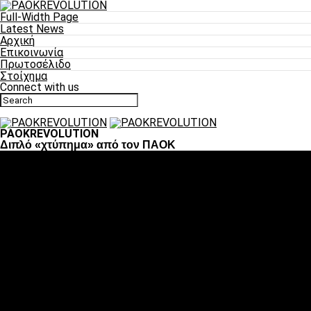
Full-Width Page
Latest News
Αρχική
Επικοινωνία
Πρωτοσέλιδο
Στοίχημα
Connect with us
PAOKREVOLUTION
Διπλό «χτύπημα» από τον ΠΑΟΚ
Ποδόσφαιρο
«Πλέον έχουμε αλλάξει σαν ομάδα, παίξαμε σαν ένα»
«Το πιο σημαντικό είναι η αυτοπεποίθηση των
ποδοσφαιριστών»
«Πάμε να διεκδικήσουμε την οκτάδα»
«Είναι απόλαυση να παίζεις για τον κόσμο του ΠΑΟΚ»
«Θα τα δώσουμε όλα κόντρα στη Λιόν για την οκτάδα»
Μπάσκετ