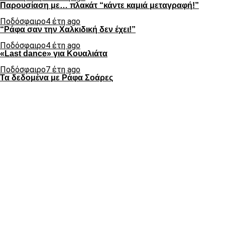
Παρουσίαση με… πλακάτ “κάντε καμιά μεταγραφή!”
Ποδόσφαιρο
4 έτη ago
“Ράφα σαν την Χαλκιδική δεν έχει!”
Ποδόσφαιρο
4 έτη ago
«Last dance» για Κουαλιάτα
Ποδόσφαιρο
7 έτη ago
Τα δεδομένα με Ράφα Σοάρες