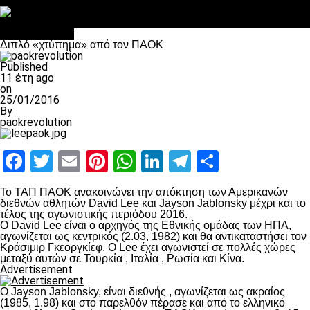
Στο OPEN τα προκριματικά, στη NOVA τα του πρωταθλήματος
Σαν σήμερα: Οταν “έφυγε” ο Λόραντ
πρωτοσέλιδο
Διπλό «χτύπημα» από τον ΠΑΟΚ
Published
11 έτη ago
on
25/01/2016
By
paokrevolution
Facebook
Twitter
Email
Pinterest
WhatsApp
LinkedIn
Telegram
Μοιραστ
Το ΤΑΠ ΠΑΟΚ ανακοινώνει την απόκτηση των Αμερικανών
διεθνών αθλητών David Lee και Jayson Jablonsky μέχρι και το
τέλος της αγωνιστικής περιόδου 2016.
O David Lee είναι ο αρχηγός της Εθνικής ομάδας των ΗΠΑ,
αγωνίζεται ως κεντρικός (2.03, 1982) και θα αντικαταστήσει τον
Κράσιμιρ Γκεοργκίεφ. Ο Lee έχει αγωνιστεί σε πολλές χώρες
μεταξύ αυτών σε Τουρκία , Ιταλία , Ρωσία και Κίνα.
Advertisement
Ο Jayson Jablonsky, είναι διεθνής , αγωνίζεται ως ακραίος
(1985, 1.98) και στο παρελθόν πέρασε και από το ελληνικό