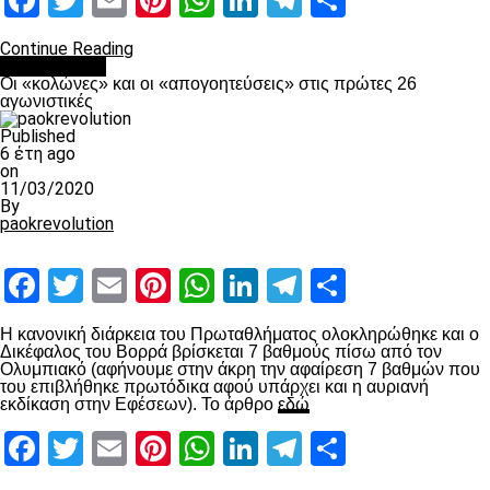
Facebook
Twitter
Email
Pinterest
WhatsApp
LinkedIn
Telegram
Μοιραστ
Continue Reading
Ποδόσφαιρο
Οι «κολώνες» και οι «απογοητεύσεις» στις πρώτες 26
αγωνιστικές
Published
6 έτη ago
on
11/03/2020
By
paokrevolution
Facebook
Twitter
Email
Pinterest
WhatsApp
LinkedIn
Telegram
Μοιραστ
Η κανονική διάρκεια του Πρωταθλήματος ολοκληρώθηκε και ο
Δικέφαλος του Βορρά βρίσκεται 7 βαθμούς πίσω από τον
Ολυμπιακό (αφήνουμε στην άκρη την αφαίρεση 7 βαθμών που
του επιβλήθηκε πρωτόδικα αφού υπάρχει και η αυριανή
εκδίκαση στην Εφέσεων). Το άρθρο
εδώ
Facebook
Twitter
Email
Pinterest
WhatsApp
LinkedIn
Telegram
Μοιραστ