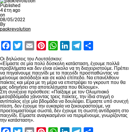
Published
4 έτη ago
on
08/05/2022
By
paokrevolution
Facebook
Twitter
Email
Pinterest
WhatsApp
LinkedIn
Telegram
Μοιραστ
Οι δηλώσεις του Λουτσέσκου:
«Είμαστε σε μία πολύ δύσκολη κατάσταση, έχουμε πολλά
προβλήματα και δεν είναι εύκολο να τη διαχειριστούμε. Πρέπει
να πηγαίνουμε παιχνίδι με το παιχνίδι προσπαθώντας να
μείνουμε αισιόδοξοι και σε καλό επίπεδο. Να επανέλθουν
παίκτες και μέρα με τη μέρα να επιστρέψει το γκρουπ που θα
μας οδηγήσει στα αποτελέσματα που θέλουμε».
Στη συνέχεια πρόσθεσε: «Παίξαμε με τον Ολυμπιακό
μεσοβδόμαδα χάνοντας τρεις παίκτες, την ίδια στιγμή ο
αντίπαλος είχε μία βδομάδα να δουλέψει. Είμαστε υπό συνεχή
πίεση, δεν έχουμε την ευκαιρία να ξεκουραστούμε, να
προετοιμαστούμε σωστά, δεν έχουμε τη σωστή αντίδραση στο
παιχνίδι. Είμαστε αναγκασμένοι να περιμένουμε, γνωρίζοντας
την κατάσταση».