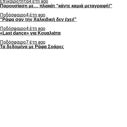
Επικαιρότητα
4 έτη ago
Παρουσίαση με… πλακάτ “κάντε καμιά μεταγραφή!”
Ποδόσφαιρο
4 έτη ago
“Ράφα σαν την Χαλκιδική δεν έχει!”
Ποδόσφαιρο
4 έτη ago
«Last dance» για Κουαλιάτα
Ποδόσφαιρο
7 έτη ago
Τα δεδομένα με Ράφα Σοάρες