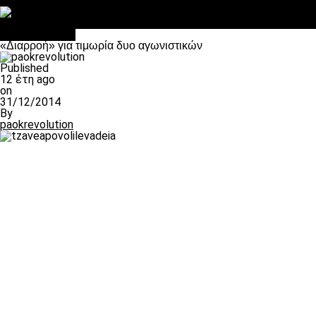
Στο OPEN τα προκριματικά, στη NOVA τα του πρωταθλήματος
Σαν σήμερα: Οταν “έφυγε” ο Λόραντ
πρωτοσέλιδο
«Διαρροή» για τιμωρία δυο αγωνιστικών
Published
12 έτη ago
on
31/12/2014
By
paokrevolution