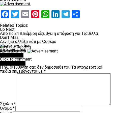
Facebook
Twitter
Email
Pinterest
WhatsApp
LinkedIn
Telegram
Μοιραστ
Related Topics:
Up Next
Από τις 24 Δεκέμβρη είχε βγει η απόφαση για Τζαβέλλα
Don't Miss
Δεν έχει αλλάξει κάτι με Ουσέρο
Continue Reading
paokrevolution
Advertisement
You may like
Click to comment
Leave a Reply
Η ηλ. διεύθυνση σας δεν δημοσιεύεται.
Τα υποχρεωτικά
πεδία σημειώνονται με
*
Σχόλιο
*
Όνομα
*