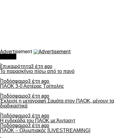
Advertisement
Τάσεις
Επικαιρότητα
3 έτη ago
Το παρασκήνιο πίσω από το πανό
Ποδόσφαιρο
3 έτη ago
ΠΑΟΚ 3-0 Αστέρας Τρίπολης
Ποδόσφαιρο
3 έτη ago
Έκλεισε η μεταγραφή Σαμάτα στον ΠΑΟΚ, μένουν τα
διαδικαστικά
Ποδόσφαιρο
3 έτη ago
Η ενδεκάδα του ΠΑΟΚ με Άιντραχτ
Ποδόσφαιρο
3 έτη ago
ΠΑΟΚ – Ολυμπιακός [LIVESTREAMING]