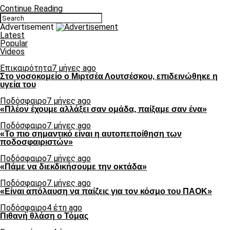
Continue Reading
Advertisement
Latest
Popular
Videos
Επικαιρότητα
7 μήνες ago
Στο νοσοκομείο ο Μιρτσέα Λουτσέσκου, επιδεινώθηκε η
υγεία του
Ποδόσφαιρο
7 μήνες ago
«Πλέον έχουμε αλλάξει σαν ομάδα, παίξαμε σαν ένα»
Ποδόσφαιρο
7 μήνες ago
«Το πιο σημαντικό είναι η αυτοπεποίθηση των
ποδοσφαιριστών»
Ποδόσφαιρο
7 μήνες ago
«Πάμε να διεκδικήσουμε την οκτάδα»
Ποδόσφαιρο
7 μήνες ago
«Είναι απόλαυση να παίζεις για τον κόσμο του ΠΑΟΚ»
Ποδόσφαιρο
4 έτη ago
Πιθανή θλάση ο Τόμας