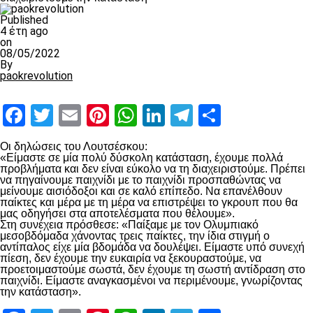
Published
4 έτη ago
on
08/05/2022
By
paokrevolution
Facebook
Twitter
Email
Pinterest
WhatsApp
LinkedIn
Telegram
Μοιραστ
Οι δηλώσεις του Λουτσέσκου:
«Είμαστε σε μία πολύ δύσκολη κατάσταση, έχουμε πολλά
προβλήματα και δεν είναι εύκολο να τη διαχειριστούμε. Πρέπει
να πηγαίνουμε παιχνίδι με το παιχνίδι προσπαθώντας να
μείνουμε αισιόδοξοι και σε καλό επίπεδο. Να επανέλθουν
παίκτες και μέρα με τη μέρα να επιστρέψει το γκρουπ που θα
μας οδηγήσει στα αποτελέσματα που θέλουμε».
Στη συνέχεια πρόσθεσε: «Παίξαμε με τον Ολυμπιακό
μεσοβδόμαδα χάνοντας τρεις παίκτες, την ίδια στιγμή ο
αντίπαλος είχε μία βδομάδα να δουλέψει. Είμαστε υπό συνεχή
πίεση, δεν έχουμε την ευκαιρία να ξεκουραστούμε, να
προετοιμαστούμε σωστά, δεν έχουμε τη σωστή αντίδραση στο
παιχνίδι. Είμαστε αναγκασμένοι να περιμένουμε, γνωρίζοντας
την κατάσταση».