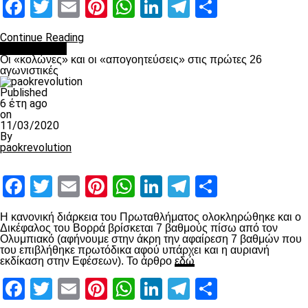
Facebook
Twitter
Email
Pinterest
WhatsApp
LinkedIn
Telegram
Μοιραστ
Continue Reading
Ποδόσφαιρο
Οι «κολώνες» και οι «απογοητεύσεις» στις πρώτες 26
αγωνιστικές
Published
6 έτη ago
on
11/03/2020
By
paokrevolution
Facebook
Twitter
Email
Pinterest
WhatsApp
LinkedIn
Telegram
Μοιραστ
Η κανονική διάρκεια του Πρωταθλήματος ολοκληρώθηκε και ο
Δικέφαλος του Βορρά βρίσκεται 7 βαθμούς πίσω από τον
Ολυμπιακό (αφήνουμε στην άκρη την αφαίρεση 7 βαθμών που
του επιβλήθηκε πρωτόδικα αφού υπάρχει και η αυριανή
εκδίκαση στην Εφέσεων). Το άρθρο
εδώ
Facebook
Twitter
Email
Pinterest
WhatsApp
LinkedIn
Telegram
Μοιραστ