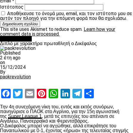
Email
*
Ιστότοπος
Αποθήκευσε το όνομά μου, email, και τον ιστότοπο μου σε
αυτόν τον πλοηγό για την επόμενη φορά που θα σχολιάσω.
This site uses Akismet to reduce spam.
Learn how your
comment data is processed.
πρωτοσέλιδο
Διπλό με χαρακτήρα πρωταθλητή ο Δικέφαλος
Published
2 έτη ago
on
15/12/2024
By
paokrevolution
Facebook
Twitter
Email
Pinterest
WhatsApp
LinkedIn
Telegram
Μοιραστ
Την 4
η
συνεχόμενη νίκη του, εντός και εκτός συνόρων,
πανηγύρισε ο ΠΑΟΚ στο Αγρίνιο, για την 15
η
αγωνιστική
της
Super League 1
, μετά τις επιτυχίες του απέναντι σε
Αιγάλεω, Πανσερραϊκό και Φερεντσβάρος.
Ο Δικέφαλος μπορεί να αγχώθηκε, αλλά επικράτησε του
Παναιτωλικού με 0-1, έχοντας «ήρωα» της τελευταίας στιγμής