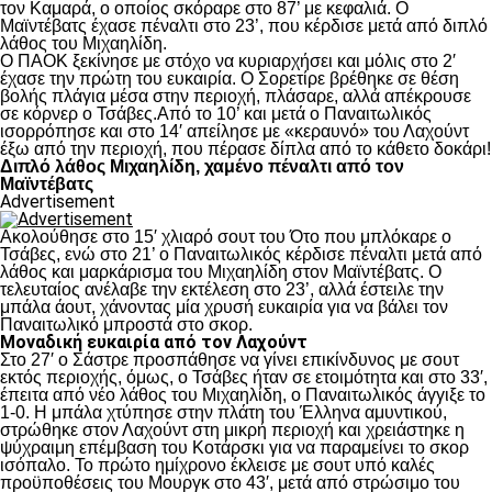
τον Καμαρά, ο οποίος σκόραρε στο 87’ με κεφαλιά. Ο
Μαϊντέβατς έχασε πέναλτι στο 23’, που κέρδισε μετά από διπλό
λάθος του Μιχαηλίδη.
Ο ΠΑΟΚ ξεκίνησε με στόχο να κυριαρχήσει και μόλις στο 2′
έχασε την πρώτη του ευκαιρία. Ο Σορετίρε βρέθηκε σε θέση
βολής πλάγια μέσα στην περιοχή, πλάσαρε, αλλά απέκρουσε
σε κόρνερ ο Τσάβες.Από το 10’ και μετά ο Παναιτωλικός
ισορρόπησε και στο 14′ απείλησε με «κεραυνό» του Λαχούντ
έξω από την περιοχή, που πέρασε δίπλα από το κάθετο δοκάρι!
Διπλό λάθος Μιχαηλίδη, χαμένο πέναλτι από τον
Μαϊντέβατς
Advertisement
Ακολούθησε στο 15′ χλιαρό σουτ του Ότο που μπλόκαρε ο
Τσάβες, ενώ στο 21’ ο Παναιτωλικός κέρδισε πέναλτι μετά από
λάθος και μαρκάρισμα του Μιχαηλίδη στον Μαϊντέβατς. Ο
τελευταίος ανέλαβε την εκτέλεση στο 23’, αλλά έστειλε την
μπάλα άουτ, χάνοντας μία χρυσή ευκαιρία για να βάλει τον
Παναιτωλικό μπροστά στο σκορ.
Μοναδική ευκαιρία από τον Λαχούντ
Στο 27′ ο Σάστρε προσπάθησε να γίνει επικίνδυνος με σουτ
εκτός περιοχής, όμως, ο Τσάβες ήταν σε ετοιμότητα και στο 33′,
έπειτα από νέο λάθος του Μιχαηλίδη, ο Παναιτωλικός άγγιξε το
1-0. Η μπάλα χτύπησε στην πλάτη του Έλληνα αμυντικού,
στρώθηκε στον Λαχούντ στη μικρή περιοχή και χρειάστηκε η
ψύχραιμη επέμβαση του Κοτάρσκι για να παραμείνει το σκορ
ισόπαλο. Το πρώτο ημίχρονο έκλεισε με σουτ υπό καλές
προϋποθέσεις του Μουργκ στο 43′, μετά από στρώσιμο του