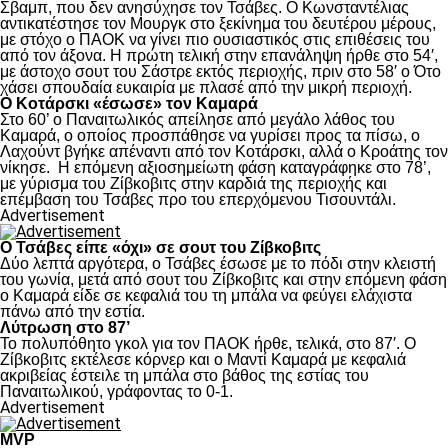
Σβαμπ, που δεν ανησύχησε τον Τσάβες. Ο Κωνσταντέλιας
αντικατέστησε τον Μουργκ στο ξεκίνημα του δευτέρου μέρους,
με στόχο ο ΠΑΟΚ να γίνει πιο ουσιαστικός στις επιθέσεις του
από τον άξονα. Η πρώτη τελική στην επανάληψη ήρθε στο 54′,
με άστοχο σουτ του Σάστρε εκτός περιοχής, πριν στο 58′ ο Ότο
χάσει σπουδαία ευκαιρία με πλασέ από την μικρή περιοχή.
Ο Κοτάρσκι «έσωσε» τον Καμαρά
Στο 60’ ο Παναιτωλικός απείλησε από μεγάλο λάθος του
Καμαρά, ο οποίος προσπάθησε να γυρίσει προς τα πίσω, ο
Λαχούντ βγήκε απέναντι από τον Κοτάρσκι, αλλά ο Κροάτης τον
νίκησε. Η επόμενη αξιοσημείωτη φάση καταγράφηκε στο 78’,
με γύρισμα του Ζίβκοβιτς στην καρδιά της περιοχής και
επέμβαση του Τσάβες προ του επερχόμενου Τισουντάλι.
Advertisement
Ο Τσάβες είπε «όχι» σε σουτ του Ζίβκοβιτς
Δύο λεπτά αργότερα, ο Τσάβες έσωσε με το πόδι στην κλειστή
του γωνία, μετά από σουτ του Ζίβκοβιτς και στην επόμενη φάση
ο Καμαρά είδε σε κεφαλιά του τη μπάλα να φεύγει ελάχιστα
πάνω από την εστία.
Λύτρωση στο 87’
Το πολυπόθητο γκολ για τον ΠΑΟΚ ήρθε, τελικά, στο 87′. Ο
Ζίβκοβιτς εκτέλεσε κόρνερ και ο Μαντί Καμαρά με κεφαλιά
ακριβείας έστειλε τη μπάλα στο βάθος της εστίας του
Παναιτωλικού, γράφοντας το 0-1.
Advertisement
MVP