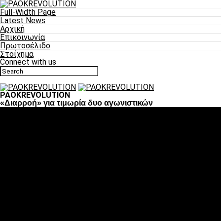
Full-Width Page
Latest News
Αρχική
Επικοινωνία
Πρωτοσέλιδο
Στοίχημα
Connect with us
PAOKREVOLUTION
«Διαρροή» για τιμωρία δυο αγωνιστικών
Ποδόσφαιρο
«Πλέον έχουμε αλλάξει σαν ομάδα, παίξαμε σαν ένα»
«Το πιο σημαντικό είναι η αυτοπεποίθηση των
ποδοσφαιριστών»
«Πάμε να διεκδικήσουμε την οκτάδα»
«Είναι απόλαυση να παίζεις για τον κόσμο του ΠΑΟΚ»
«Θα τα δώσουμε όλα κόντρα στη Λιόν για την οκτάδα»
Μπάσκετ