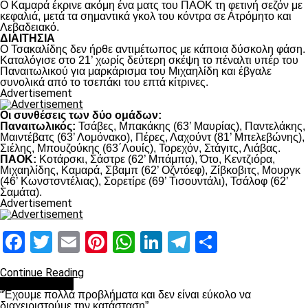
Ο Καμαρά έκρινε ακόμη ένα ματς του ΠΑΟΚ τη φετινή σεζόν με
κεφαλιά, μετά τα σημαντικά γκολ του κόντρα σε Ατρόμητο και
Λεβαδειακό.
ΔΙΑΙΤΗΣΙΑ
Ο Τσακαλίδης δεν ήρθε αντιμέτωπος με κάποια δύσκολη φάση.
Καταλόγισε στο 21’ χωρίς δεύτερη σκέψη το πέναλτι υπέρ του
Παναιτωλικού για μαρκάρισμα του Μιχαηλίδη και έβγαλε
συνολικά από το τσεπάκι του επτά κίτρινες.
Advertisement
Οι συνθέσεις των δύο ομάδων:
Παναιτωλικός:
Τσάβες, Μπακάκης (63’ Μαυρίας), Παντελάκης,
Μαιντέβατς (63’ Λομόνακο), Πέρες, Λαχούντ (81’ Μπελεβώνης),
Σιέλης, Μπουζούκης (63΄Λουίς), Τορεχόν, Στάγιτς, Λιάβας.
ΠΑΟΚ:
Κοτάρσκι, Σάστρε (62’ Μπάμπα), Ότο, Κεντζιόρα,
Μιχαηλίδης, Καμαρά, Σβαμπ (62’ Οζντόεφ), Ζίβκοβιτς, Μουργκ
(46’ Κωνστσντέλιας), Σορετίρε (69’ Τισουντάλι), Τσάλοφ (62’
Σαμάτα).
Advertisement
Facebook
Twitter
Email
Pinterest
WhatsApp
LinkedIn
Telegram
Μοιραστ
Continue Reading
πρωτοσέλιδο
“Έχουμε πολλά προβλήματα και δεν είναι εύκολο να
διαχειριστούμε την κατάσταση”