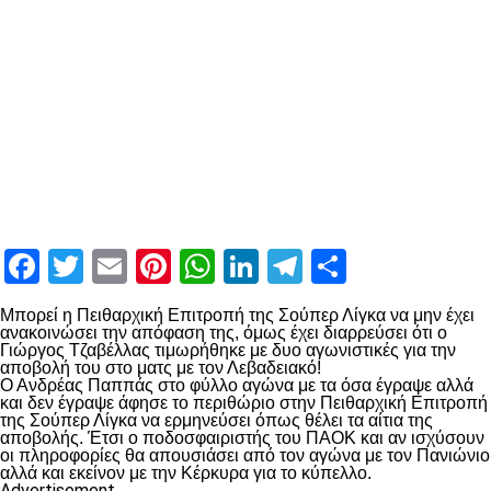
Facebook
Twitter
Email
Pinterest
WhatsApp
LinkedIn
Telegram
Μοιραστ
Μπορεί η Πειθαρχική Επιτροπή της Σούπερ Λίγκα να μην έχει
ανακοινώσει την απόφαση της, όμως έχει διαρρεύσει ότι ο
Γιώργος Τζαβέλλας τιμωρήθηκε με δυο αγωνιστικές για την
αποβολή του στο ματς με τον Λεβαδειακό!
Ο Ανδρέας Παππάς στο φύλλο αγώνα με τα όσα έγραψε αλλά
και δεν έγραψε άφησε το περιθώριο στην Πειθαρχική Επιτροπή
της Σούπερ Λίγκα να ερμηνεύσει όπως θέλει τα αίτια της
αποβολής. Έτσι ο ποδοσφαιριστής του ΠΑΟΚ και αν ισχύσουν
οι πληροφορίες θα απουσιάσει από τον αγώνα με τον Πανιώνιο
αλλά και εκείνον με την Κέρκυρα για το κύπελλο.
Advertisement