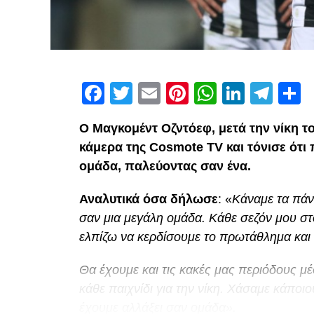
Facebook
Twitter
Email
Pinterest
WhatsAp
Linked
Tel
Μ
Ο Μαγκομέντ Οζντόεφ, μετά την νίκη τ
κάμερα της Cosmote TV και τόνισε ότι
ομάδα, παλεύοντας σαν ένα.
Αναλυτικά όσα δήλωσε
: «
Κάναμε τα πάν
σαν μια μεγάλη ομάδα. Κάθε σεζόν μου στ
ελπίζω να κερδίσουμε το πρωτάθλημα και 
Θα έχουμε και τις κακές μας περιόδους μέ
κάθε παιχνίδι για την νίκη. Χάσαμε κάπ
έχουμε αλλάξει σαν ομάδα».