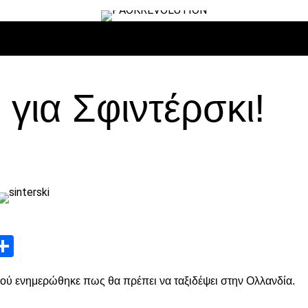
ΙΡΟ
ΜΠΆΣΚΕΤ
ΒΌΛΛΕΫ
ΕΠΙΚΑΙΡΌΤΗΤΑ
ΑΝΤΊΠΑΛΟΙ
 για Σφιντέρσκι!
App
edIn
elegram
Μοιραστείτε
ού ενημερώθηκε πως θα πρέπει να ταξιδέψει στην Ολλανδία.