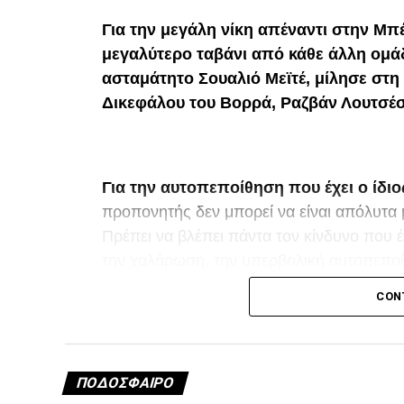
Για την μεγάλη νίκη απέναντι στην Μπέτ
μεγαλύτερο ταβάνι από κάθε άλλη ομάδ
ασταμάτητο Σουαλιό Μεϊτέ, μίλησε στ
Δικεφάλου του Βορρά, Ραζβάν Λουτσέσ
Για την αυτοπεποίθηση που έχει ο ίδιο
προπονητής δεν μπορεί να είναι απόλυτα μ
Πρέπει να βλέπει πάντα τον κίνδυνο που έ
την χαλάρωση, την υπερβολική αυτοπεποίθ
αντιπάλων. Αλλά από την άλλη πλευρά, έ
CON
και να καταλαβαίνει πλήρως τις δυνατότητ
Στο πρώτο μέρος μείναμε καλά στο ματς,
τρανζίσιον, θα μπορούσαμε να τις έχουμε 
ΠΟΔΌΣΦΑΙΡΟ
σεβόμασταν πολύ τον αντίπαλο. Έτσι, κάν