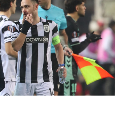
p
In
egram
οιραστείτε