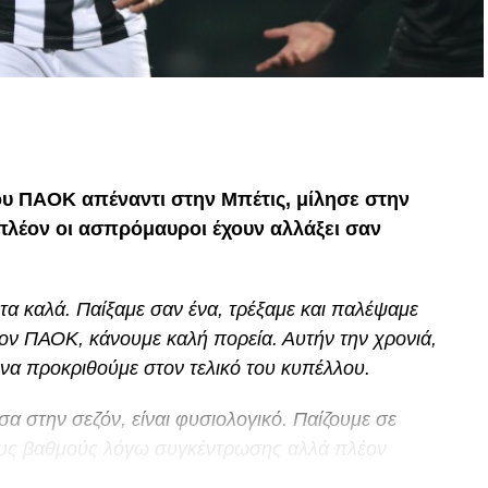
p
In
egram
οιραστείτε
ου ΠΑΟΚ απέναντι στην Μπέτις, μίλησε στην
 πλέον οι ασπρόμαυροι έχουν αλλάξει σαν
τα καλά. Παίξαμε σαν ένα, τρέξαμε και παλέψαμε
ον ΠΑΟΚ, κάνουμε καλή πορεία. Αυτήν την χρονιά,
να προκριθούμε στον τελικό του κυπέλλου.
σα στην σεζόν, είναι φυσιολογικό. Παίζουμε σε
οιους βαθμούς λόγω συγκέντρωσης αλλά πλέον