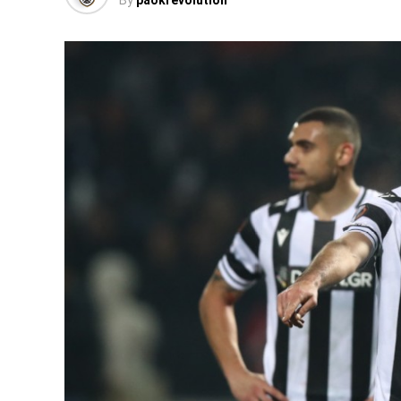
By
paokrevolution