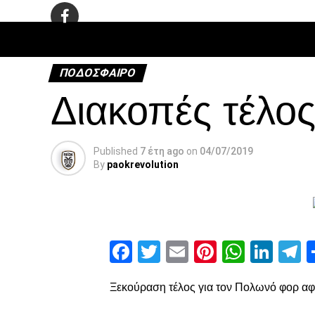
ΠΟΔΌΣΦΑ
ΠΟΔΌΣΦΑΙΡΟ
Διακοπές τέλος
Published
7 έτη ago
on
04/07/2019
By
paokrevolution
Facebook
Twitter
Email
Pinterest
Whats
Link
T
Ξεκούραση τέλος για τον Πολωνό φορ αφ