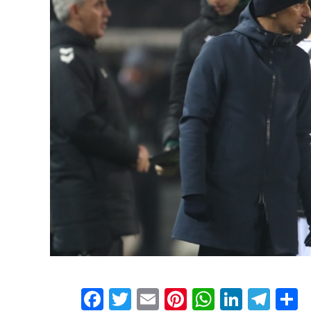
Facebook
Twitter
Email
Pinterest
WhatsAp
Linked
Tel
Μ