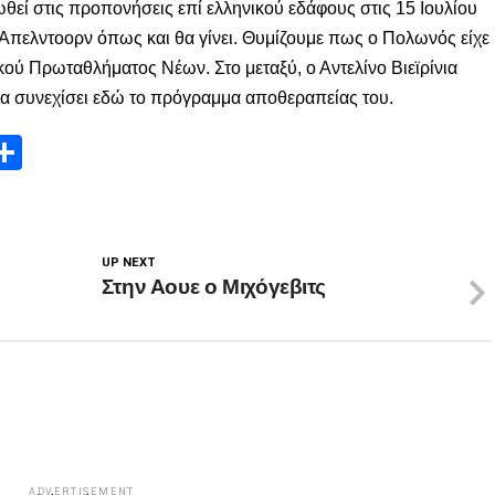
θεί στις προπονήσεις επί ελληνικού εδάφους στις 15 Ιουλίου
ο Απελντοορν όπως και θα γίνει. Θυμίζουμε πως ο Πολωνός είχε
ού Πρωταθλήματος Νέων. Στο μεταξύ, ο Αντελίνο Βιεϊρίνια
να συνεχίσει εδώ το πρόγραμμα αποθεραπείας του.
App
edIn
elegram
Μοιραστείτε
UP NEXT
Στην Αουε ο Μιχόγεβιτς
ADVERTISEMENT