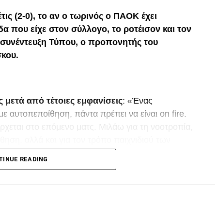
ις (2-0), το αν ο τωρινός ο ΠΑΟΚ έχει
α που είχε στον σύλλογο, το ροτέισον και τον
η συνέντευξη Τύπου, ο προπονητής του
κου.
ς μετά από τέτοιες εμφανίσεις
: «Ένας
ε αυτοπεποίθηση, πάντα πρέπει να είναι on fire.
ρχεται στο επόμενο ματς. Μιλάω για τη νοοτροπία,
ηση, αλλά και για τον τρόπο παιχνιδιού των
νας προπονητής θα πρέπει να έχει αυτοπεποίθηση
TINUE READING
ες της ομάδας του.
 δημιουργήσαμε ενδιαφέρουσες φάσεις στο
εκμεταλλευτεί καλύτερα και είχα την εντύπωση ότι
αμε βήματα πίσω, και έπαιρναν μπάλες στις