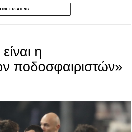
p
In
egram
οιραστείτε
TINUE READING
είναι η
ων ποδοσφαιριστών»