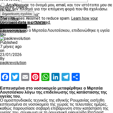
Αποθήκευσε το όνομά μου, email, και τον ιστότοπο μου σε
Related Topics:
αυτόν τον πλοηγό για την επόμενη φορά που θα σχολιάσω.
Up Next
“Κοιτάζουμε μπροστά”
This site uses Akismet to reduce spam.
Learn how your
Don't Miss
comment data is processed.
Μην μικραίνετε τον ΠΑΟΚ
Επικαιρότητα
Στο νοσοκομείο ο Μιρτσέα Λουτσέσκου, επιδεινώθηκε η υγεία
paokrevolution
του
Published
7 μήνες ago
on
23/01/2026
By
paokrevolution
Facebook
Twitter
Email
Pinterest
WhatsApp
LinkedIn
Telegram
Μοιραστ
Εσπευσμένα στο νοσοκομείο μεταφέρθηκε ο Μιρτσέα
Λουτσέσκου λόγω της επιδείνωσης της κατάστασης της
υγείας του.
Ο ομοσπονδιακός τεχνικός της εθνικής Ρουμανίας εισήχθη
εσπευσμένα σε νοσοκομείο της χώρας τις τελευταίες ημέρες,
καθώς παρουσίασε σοβαρή επιβάρυνση στην κατάσταση της
υγείας του, σύμφωνα με τη ρουμανική εφημερίδα ProSport.