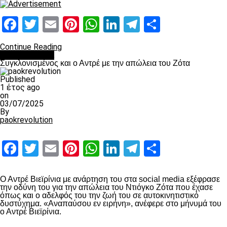
Facebook
Twitter
Email
Pinterest
WhatsApp
LinkedIn
Telegram
Μοιραστ
Continue Reading
Επικαιρότητα
Συγκλονισμένος και ο Αντρέ με την απώλεια του Ζότα
Published
1 έτος ago
on
03/07/2025
By
paokrevolution
Facebook
Twitter
Email
Pinterest
WhatsApp
LinkedIn
Telegram
Μοιραστ
Ο Αντρέ Βιεϊρίνια με ανάρτηση του στα social media εξέφρασε
την οδύνη του για την απώλεια του Ντιόγκο Ζότα που έχασε
όπως και ο αδελφός του την ζωή του σε αυτοκινητιστικό
δυστύχημα. «Αναπαύσου εν ειρήνη», ανέφερε στο μήνυμά του
ο Αντρέ Βιεϊρίνια.