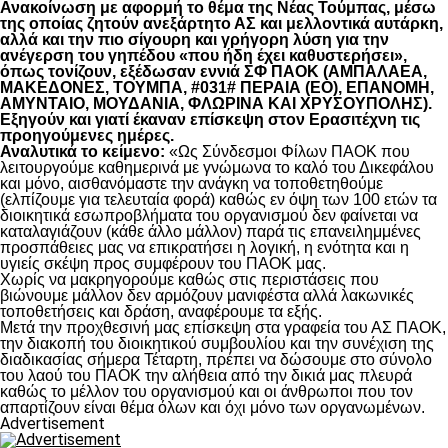
Ανακοίνωση με αφορμή το θέμα της Νέας Τούμπας, μέσω
της οποίας ζητούν ανεξάρτητο ΑΣ και μελλοντικά αυτάρκη,
αλλά και την πιο σίγουρη και γρήγορη λύση για την
ανέγερση του γηπέδου «που ήδη έχει καθυστερήσει»,
όπως τονίζουν, εξέδωσαν εννιά ΣΦ ΠΑΟΚ (ΑΜΠΑΛΑΕΑ,
ΜΑΚΕΔΟΝΕΣ, ΤΟΥΜΠΑ, #031# ΠΕΡΑΙΑ (ΕΟ), ΕΠΑΝΟΜΗ,
ΑΜΥΝΤΑΙΟ, ΜΟΥΔΑΝΙΑ, ΦΛΩΡΙΝΑ ΚΑΙ ΧΡΥΣΟΥΠΟΛΗΣ).
Εξηγούν και γιατί έκαναν επίσκεψη στον Ερασιτέχνη τις
προηγούμενες ημέρες.
Αναλυτικά το κείμενο:
«Ως Σύνδεσμοι Φίλων ΠΑΟΚ που
λειτουργούμε καθημερινά με γνώμωνα το καλό του Δικεφάλου
και μόνο, αισθανόμαστε την ανάγκη να τοποθετηθούμε
(ελπίζουμε για τελευταία φορά) καθώς εν όψη των 100 ετών τα
διοικητικά εσωπροβλήματα του οργανισμού δεν φαίνεται να
καταλαγιάζουν (κάθε άλλο μάλλον) παρά τις επανειλημμένες
προσπάθειες μας να επικρατήσει η λογική, η ενότητα και η
υγιείς σκέψη προς συμφέρουν του ΠΑΟΚ μας.
Χωρίς να μακρηγορούμε καθώς στις περιστάσεις που
βιώνουμε μάλλον δεν αρμόζουν μανιφέστα αλλά λακωνικές
τοποθετήσεις και δράση, αναφέρουμε τα εξής.
Μετά την προχθεσινή μας επίσκεψη στα γραφεία του ΑΣ ΠΑΟΚ,
την διακοπή του διοικητικού συμβουλίου και την συνέχιση της
διαδικασίας σήμερα Τέταρτη, πρέπει να δώσουμε στο σύνολο
του λαού του ΠΑΟΚ την αλήθεια από την δικιά μας πλευρά
καθώς το μέλλον του οργανισμού και οι άνθρωποι που τον
απαρτίζουν είναι θέμα όλων και όχι μόνο των οργανωμένων.
Advertisement