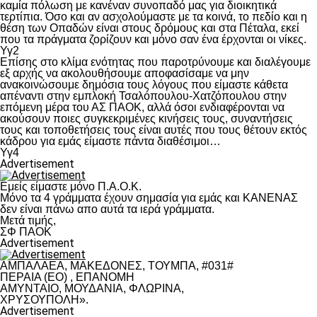
καμία πόλωση με κανέναν συνοπαδό μας για διοικητικά
τερτίπια. Όσο και αν ασχολούμαστε με τα κοινά, το πεδίο και η
θέση των Οπαδών είναι στους δρόμους και στα Πέταλα, εκεί
που τα πράγματα ζορίζουν και μόνο σαν ένα έρχονται οι νίκες.
Υγ2
Επίσης στο κλίμα ενότητας που παροτρύνουμε και διαλέγουμε
εξ αρχής να ακολουθήσουμε αποφασίσαμε να μην
ανακοινώσουμε δημόσια τους λόγους που είμαστε κάθετα
απέναντι στην εμπλοκή Τσαλόπουλου-Χατζόπουλου στην
επόμενη μέρα του ΑΣ ΠΑΟΚ, αλλά όσοι ενδιαφέρονται να
ακούσουν ποιες συγκεκριμένες κινήσεις τους, συναντήσεις
τους και τοποθετήσεις τους είναι αυτές που τους θέτουν εκτός
κάδρου για εμάς είμαστε πάντα διαθέσιμοι…
Υγ4
Advertisement
Εμείς είμαστε μόνο Π.Α.Ο.Κ.
Μόνο τα 4 γράμματα έχουν σημασία για εμάς και ΚΑΝΕΝΑΣ
δεν είναι πάνω απο αυτά τα ιερά γράμματα.
Μετά τιμής,
ΣΦ ΠΑΟΚ
Advertisement
ΑΜΠΑΛΑΕΑ, ΜΑΚΕΔΟΝΕΣ, ΤΟΥΜΠΑ, #031#
ΠΕΡΑΙΑ (ΕΟ) , ΕΠΑΝΟΜΗ
ΑΜΥΝΤΑΙΟ, ΜΟΥΔΑΝΙΑ, ΦΛΩΡΙΝΑ,
ΧΡΥΣΟΥΠΟΛΗ».
Advertisement