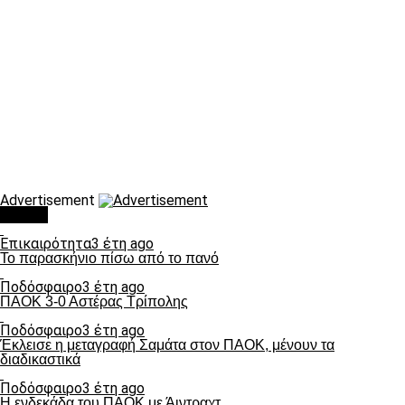
Advertisement
Τάσεις
Επικαιρότητα
3 έτη ago
Το παρασκήνιο πίσω από το πανό
Ποδόσφαιρο
3 έτη ago
ΠΑΟΚ 3-0 Αστέρας Τρίπολης
Ποδόσφαιρο
3 έτη ago
Έκλεισε η μεταγραφή Σαμάτα στον ΠΑΟΚ, μένουν τα
διαδικαστικά
Ποδόσφαιρο
3 έτη ago
Η ενδεκάδα του ΠΑΟΚ με Άιντραχτ