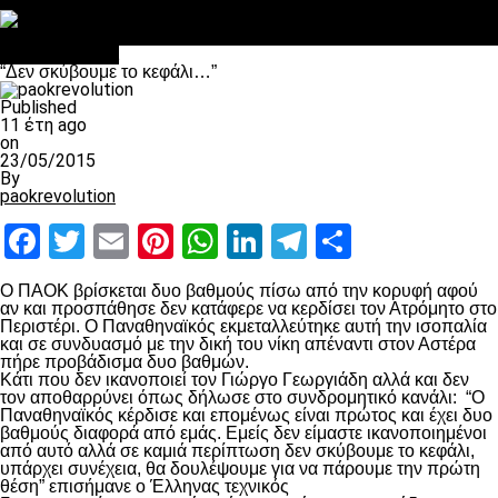
Στο OPEN τα προκριματικά, στη NOVA τα του πρωταθλήματος
Σαν σήμερα: Οταν “έφυγε” ο Λόραντ
Επικαιρότητα
“Δεν σκύβουμε το κεφάλι…”
Published
11 έτη ago
on
23/05/2015
By
paokrevolution
Facebook
Twitter
Email
Pinterest
WhatsApp
LinkedIn
Telegram
Μοιραστ
Ο ΠΑΟΚ βρίσκεται δυο βαθμούς πίσω από την κορυφή αφού
αν και προσπάθησε δεν κατάφερε να κερδίσει τον Ατρόμητο στο
Περιστέρι. Ο Παναθηναϊκός εκμεταλλεύτηκε αυτή την ισοπαλία
και σε συνδυασμό με την δική του νίκη απέναντι στον Αστέρα
πήρε προβάδισμα δυο βαθμών.
Κάτι που δεν ικανοποιεί τον Γιώργο Γεωργιάδη αλλά και δεν
τον αποθαρρύνει όπως δήλωσε στο συνδρομητικό κανάλι: “Ο
Παναθηναϊκός κέρδισε και επομένως είναι πρώτος και έχει δυο
βαθμούς διαφορά από εμάς. Εμείς δεν είμαστε ικανοποιημένοι
από αυτό αλλά σε καμιά περίπτωση δεν σκύβουμε το κεφάλι,
υπάρχει συνέχεια, θα δουλέψουμε για να πάρουμε την πρώτη
θέση” επισήμανε ο Έλληνας τεχνικός