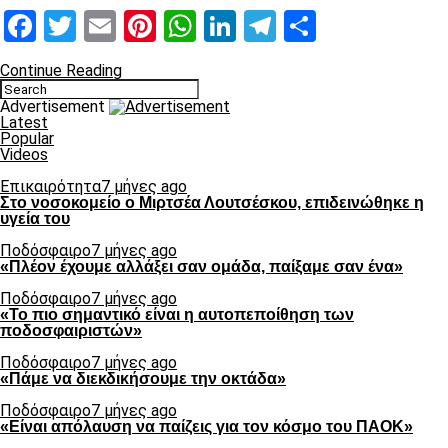
Facebook
Twitter
Email
Pinterest
WhatsApp
LinkedIn
Telegram
Μοιραστ
Continue Reading
Advertisement
Latest
Popular
Videos
Επικαιρότητα
7 μήνες ago
Στο νοσοκομείο ο Μιρτσέα Λουτσέσκου, επιδεινώθηκε η
υγεία του
Ποδόσφαιρο
7 μήνες ago
«Πλέον έχουμε αλλάξει σαν ομάδα, παίξαμε σαν ένα»
Ποδόσφαιρο
7 μήνες ago
«Το πιο σημαντικό είναι η αυτοπεποίθηση των
ποδοσφαιριστών»
Ποδόσφαιρο
7 μήνες ago
«Πάμε να διεκδικήσουμε την οκτάδα»
Ποδόσφαιρο
7 μήνες ago
«Είναι απόλαυση να παίζεις για τον κόσμο του ΠΑΟΚ»