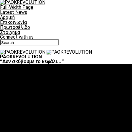
Full-Width Page
Latest News
Αρχική
Επικοινωνία
Πρωτοσέλιδο
Στοίχημα
Connect with us
PAOKREVOLUTION
“Δεν σκύβουμε το κεφάλι…”
Ποδόσφαιρο
«Πλέον έχουμε αλλάξει σαν ομάδα, παίξαμε σαν ένα»
«Το πιο σημαντικό είναι η αυτοπεποίθηση των
ποδοσφαιριστών»
«Πάμε να διεκδικήσουμε την οκτάδα»
«Είναι απόλαυση να παίζεις για τον κόσμο του ΠΑΟΚ»
«Θα τα δώσουμε όλα κόντρα στη Λιόν για την οκτάδα»
Μπάσκετ