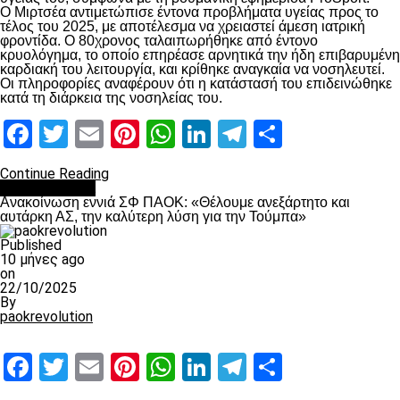
Ο Μιρτσέα αντιμετώπισε έντονα προβλήματα υγείας προς το
τέλος του 2025, με αποτέλεσμα να χρειαστεί άμεση ιατρική
φροντίδα. Ο 80χρονος ταλαιπωρήθηκε από έντονο
κρυολόγημα, το οποίο επηρέασε αρνητικά την ήδη επιβαρυμένη
καρδιακή του λειτουργία, και κρίθηκε αναγκαία να νοσηλευτεί.
Οι πληροφορίες αναφέρουν ότι η κατάστασή του επιδεινώθηκε
κατά τη διάρκεια της νοσηλείας του.
Facebook
Twitter
Email
Pinterest
WhatsApp
LinkedIn
Telegram
Μοιραστ
Continue Reading
Επικαιρότητα
Ανακοίνωση εννιά ΣΦ ΠΑΟΚ: «Θέλουμε ανεξάρτητο και
αυτάρκη ΑΣ, την καλύτερη λύση για την Τούμπα»
Published
10 μήνες ago
on
22/10/2025
By
paokrevolution
Facebook
Twitter
Email
Pinterest
WhatsApp
LinkedIn
Telegram
Μοιραστ