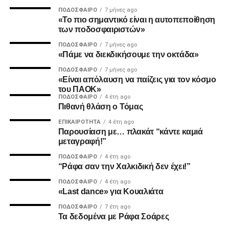
ΠΟΔΌΣΦΑΙΡΟ
7 μήνες ago
«Το πιο σημαντικό είναι η αυτοπεποίθηση
2. Την πιο σίγουρη και την πιο γρήγορη λύση για την
των ποδοσφαιριστών»
ανέγερση της νέας Τούμπας που ήδη έχει καθυστερήσει
ΠΟΔΌΣΦΑΙΡΟ
7 μήνες ago
πολύ να δωθεί στον λαό του ΠΑΟΚ.
«Πάμε να διεκδικήσουμε την οκτάδα»
ΠΟΔΌΣΦΑΙΡΟ
7 μήνες ago
Και από ότι φαίνεται, ούτε γρήγοροι, ούτε σίγουροι, ούτε
«Είναι απόλαυση να παίζεις για τον κόσμο
ανεξάρτητοι σταθήκατε.
του ΠΑΟΚ»
ΠΟΔΌΣΦΑΙΡΟ
4 έτη ago
Πιθανή θλάση ο Τόμας
Επιθυμία λοιπόν του κόσμου που σας στήριξε είναι να
δωθούν ΑΜΕΣΑ αποτελέσματα και λύσεις οι οποίες
ΕΠΙΚΑΙΡΌΤΗΤΑ
4 έτη ago
Παρουσίαση με… πλακάτ “κάντε καμιά
υποστηρίζονται από συμπαγής απόψεις και όχι αβάσιμες
μεταγραφή!”
τεκμηριώσεις και κομφούζιο καθυστερήσεων για το τι
πραγματικά συμβαίνει με την κληρονομιά του συλλόγου
ΠΟΔΌΣΦΑΙΡΟ
4 έτη ago
“Ράφα σαν την Χαλκιδική δεν έχει!”
μας.
ΠΟΔΌΣΦΑΙΡΟ
4 έτη ago
«Last dance» για Κουαλιάτα
Υγ1
ΠΟΔΌΣΦΑΙΡΟ
7 έτη ago
Τα δεδομένα με Ράφα Σοάρες
ADVERTISEMENT