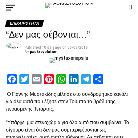
ΕΠΙΚΑΙΡΌΤΗΤΑ
“Δεν μας σέβονται…”
Published
10 έτη ago
on
05/03/2016
By
paokrevolution
Facebook
Twitter
Email
Pinterest
WhatsApp
LinkedIn
Telegram
Μοιρασ
Ο Γιάννης Μυστακίδης μίλησε στο συνδρομητικό κανάλι
για όλα αυτά που έζησε στην Τούμπα το βράδυ της
περασμένης Τετάρτης.
“Υπάρχει μια στεναχώρια για όλο αυτό που συμβαίνει. Το
σίγουρο είναι ότι δεν μας συμπεριφέρονται ως
επαγγελματίες, αυτό αντιλαμβάνομαι. Δε σέβονται ούτε