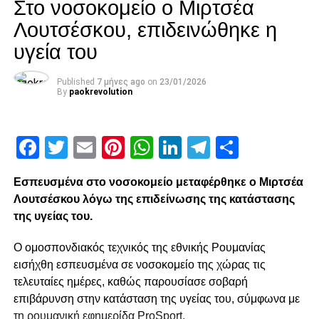
Facebook
Twitter
Email
Pinterest
WhatsApp
LinkedIn
Telegram
Μοιρασ
Στο νοσοκομείο ο Μιρτσέα
Λουτσέσκου, επιδεινώθηκε η
RELATED TOPICS:
υγεία του
UP NEXT
Σαββίδης σε Μακ: “Αντέδρασες αντρίκια!”
Published
7 μήνες ago
on
23/01/2026
By
paokrevolution
DON'T MISS
“Θα τα πούμε μαζί του εν ευθέτω χρόνω”
Facebook
Twitter
Email
Pinterest
WhatsApp
LinkedIn
Telegram
Μοιρασ
paokrevolution
Εσπευσμένα στο νοσοκομείο μεταφέρθηκε ο Μιρτσέα
Λουτσέσκου λόγω της επιδείνωσης της κατάστασης
της υγείας του.
Ο ομοσπονδιακός τεχνικός της εθνικής Ρουμανίας
εισήχθη εσπευσμένα σε νοσοκομείο της χώρας τις
τελευταίες ημέρες, καθώς παρουσίασε σοβαρή
επιβάρυνση στην κατάσταση της υγείας του, σύμφωνα με
τη ρουμανική εφημερίδα ProSport.