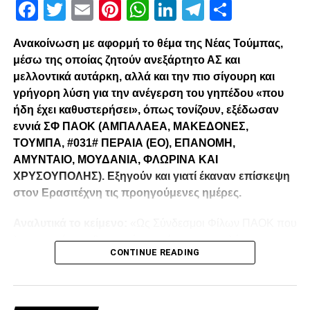
Facebook
Twitter
Email
Pinterest
WhatsApp
LinkedIn
Telegram
Μοιρασ
Ανακοίνωση με αφορμή το θέμα της Νέας Τούμπας,
μέσω της οποίας ζητούν ανεξάρτητο ΑΣ και
μελλοντικά αυτάρκη, αλλά και την πιο σίγουρη και
γρήγορη λύση για την ανέγερση του γηπέδου «που
ήδη έχει καθυστερήσει», όπως τονίζουν, εξέδωσαν
εννιά ΣΦ ΠΑΟΚ (ΑΜΠΑΛΑΕΑ, ΜΑΚΕΔΟΝΕΣ,
ΤΟΥΜΠΑ, #031# ΠΕΡΑΙΑ (ΕΟ), ΕΠΑΝΟΜΗ,
ΑΜΥΝΤΑΙΟ, ΜΟΥΔΑΝΙΑ, ΦΛΩΡΙΝΑ ΚΑΙ
ΧΡΥΣΟΥΠΟΛΗΣ). Εξηγούν και γιατί έκαναν επίσκεψη
στον Ερασιτέχνη τις προηγούμενες ημέρες.
Αναλυτικά το κείμενο:
«Ως Σύνδεσμοι Φίλων ΠΑΟΚ που
λειτουργούμε καθημερινά με γνώμωνα το καλό του
CONTINUE READING
Δικεφάλου και μόνο, αισθανόμαστε την ανάγκη να
τοποθετηθούμε (ελπίζουμε για τελευταία φορά) καθώς εν
όψη των 100 ετών τα διοικητικά εσωπροβλήματα του
οργανισμού δεν φαίνεται να καταλαγιάζουν (κάθε άλλο