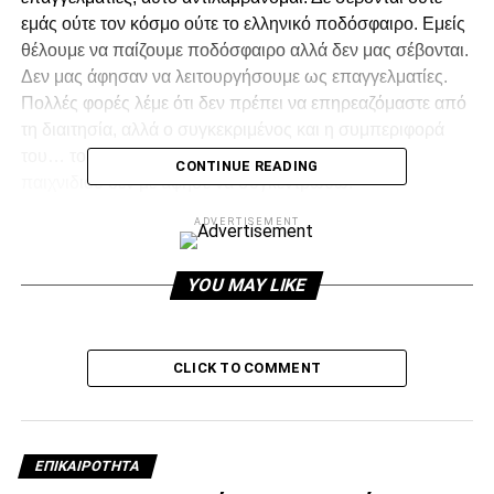
εμάς ούτε τον κόσμο ούτε το ελληνικό ποδόσφαιρο. Εμείς
θέλουμε να παίζουμε ποδόσφαιρο αλλά δεν μας σέβονται.
Δεν μας άφησαν να λειτουργήσουμε ως επαγγελματίες.
Πολλές φορές λέμε ότι δεν πρέπει να επηρεαζόμαστε από
τη διαιτησία, αλλά ο συγκεκριμένος και η συμπεριφορά
του… το έφτασε στα άκρα. Εμένα με έβγαλε εκτός
CONTINUE READING
παιχνιδιού δεν με άφησε να συγκεντρωθώ.”
ADVERTISEMENT
Για τον αυριανό αγώνα: “Ο Πανθρακικός δεν είναι κακή
ομάδα και δεν πρέπει να στεκόμαστε στη βαθμολογική του
θέση. Εμείς πρέπει να κάνουμε ένα καλό παιχνίδι και να
YOU MAY LIKE
πάρουμε τη νίκη”
CLICK TO COMMENT
ADVERTISEMENT
ΕΠΙΚΑΙΡΌΤΗΤΑ