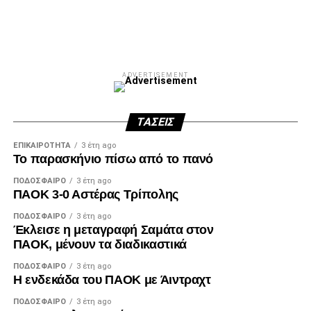
Facebook
Twitter
Email
Pinterest
WhatsApp
LinkedIn
Telegram
Μοιρασ
ADVERTISEMENT
ΤΆΣΕΙΣ
ΕΠΙΚΑΙΡΌΤΗΤΑ
3 έτη ago
Το παρασκήνιο πίσω από το πανό
ΠΟΔΌΣΦΑΙΡΟ
3 έτη ago
ΠΑΟΚ 3-0 Αστέρας Τρίπολης
ΠΟΔΌΣΦΑΙΡΟ
3 έτη ago
Έκλεισε η μεταγραφή Σαμάτα στον
ΠΑΟΚ, μένουν τα διαδικαστικά
ΠΟΔΌΣΦΑΙΡΟ
3 έτη ago
Η ενδεκάδα του ΠΑΟΚ με Άιντραχτ
ΠΟΔΌΣΦΑΙΡΟ
3 έτη ago