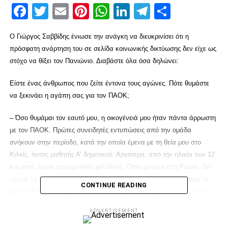
Facebook
Twitter
Email
Pinterest
WhatsApp
LinkedIn
Telegram
Μοιρασ
Ο Γιώργος Σαββίδης ένιωσε την ανάγκη να διευκρινίσει ότι η
πρόσφατη ανάρτηση του σε σελίδα κοινωνικής δικτύωσης δεν είχε ως
στόχο να θίξει τον Πανιώνιο. Διαβάστε όλα όσα δηλώνει:
Είστε ένας άνθρωπος που ζείτε έντονα τους αγώνες. Πότε θυμάστε
να ξεκινάει η αγάπη σας για τον ΠΑΟΚ;
– Όσο θυμάμαι τον εαυτό μου, η οικογένειά μου ήταν πάντα άρρωστη
με τον ΠΑΟΚ. Πρώτες συνειδητές εντυπώσεις από την ομάδα
ανήκουν στην περίοδο, κατά την οποία έμενα με τη θεία μου στο
Κιλκίς, όντας μαθητής Α’ δημοτικού. Αργότερα, από την ηλικία των 12
και μετά, έγινα πραγματικός φίλαθλος. Όταν μέναμε στη Ρωσία, δεν
είχαμε τη δυνατότητα να πηγαίνουμε στο γήπεδο ή να βλέπουμε τα
CONTINUE READING
ματς τακτικά στην τηλεόραση, αλλά εγώ πάντα ήξερα το σκορ του
προηγούμενου αγώνα, τη σύνθεση της ομάδας, τη βαθμολογία.
ADVERTISEMENT
Έβλεπα προσεκτικά τα ματς, στα οποία έπαιζαν ο Γκαρσία, ο
Βιειρίνια και ο Μουσλίμοβιτς..