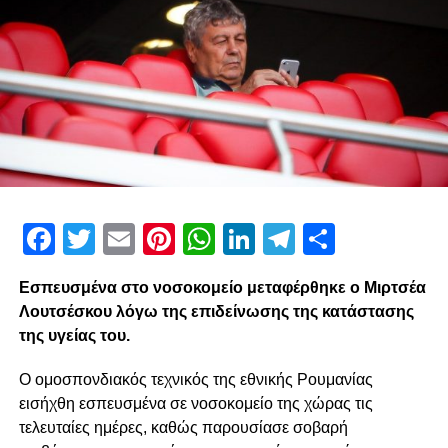
απορροφημένος με τις σκέψεις του αγώνα που πέρασε, με την
ανάλυση αυτού που συνέβη.
– Πολλοί λένε ότι σύντομα θα αναλάβετε διοικητική θέση στην ΠΑΕ
ΠΑΟΚ. Είναι αλήθεια;
Αφήστε τους να μιλάνε.
ADVERTISEMENT
Facebook
Twitter
Email
Pinterest
WhatsApp
LinkedIn
Telegram
Μοιρασ
Εσπευσμένα στο νοσοκομείο μεταφέρθηκε ο Μιρτσέα
Λουτσέσκου λόγω της επιδείνωσης της κατάστασης
– Πολύ συχνά απευθύνετε μέσω των social media μηνύματα στον
της υγείας του.
κόσμο. Ποιά είναι η σχέση σας μαζί του;
Ο ομοσπονδιακός τεχνικός της εθνικής Ρουμανίας
Επειδή το μεγαλύτερο μέρος του χρόνου το περνάω έξω από την
εισήχθη εσπευσμένα σε νοσοκομείο της χώρας τις
Ελλάδα και δεν έχω ζωντανή επαφή με τον κόσμο του ΠΑΟΚ, τα
τελευταίες ημέρες, καθώς παρουσίασε σοβαρή
social media είναι η δυνατότητα να δημιουργήσω και να κρατήσω