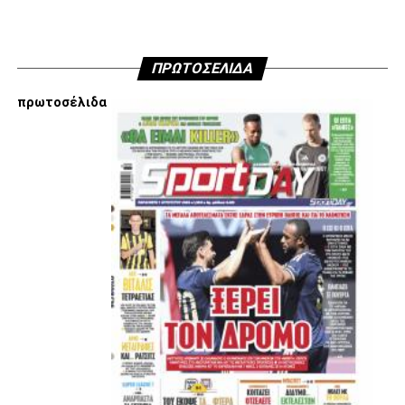
ADVERTISEMENT
ΠΡΩΤΟΣΕΛΙΔΑ
πρωτοσέλιδα
Εμείς είμαστε μόνο Π.Α.Ο.Κ.
Μόνο τα 4 γράμματα έχουν σημασία για εμάς και
ΚΑΝΕΝΑΣ δεν είναι πάνω απο αυτά τα ιερά γράμματα.
Μετά τιμής,
ΣΦ ΠΑΟΚ
ADVERTISEMENT