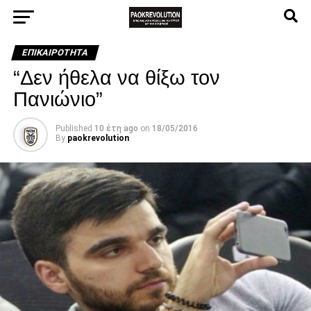
ΕΠΙΚΑΙΡΌΤΗΤΑ
“Δεν ήθελα να θίξω τον
Πανιώνιο”
Published
10 έτη ago
on
18/05/2016
By
paokrevolution