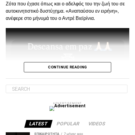
Ζότα που έχασε όπως και ο αδελφός του την ζωή του σε
Ο λόγος της επίσκεψης… απλός, “Κύριοι, με την δικιά μας
αυτοκινητιστικό δυστύχημα. «Αναπαύσου εν ειρήνη»,
στήριξη παραμείνατε 15μελες μετά την παραίτηση
ανέφερε στο μήνυμά του ο Αντρέ Βιεϊρίνια.
Κατσαρή και δεν ακολουθήσατε όλοι τον ίδιο δρόμο.”
Για εμάς δεν έχει αλλάξει κάτι, οι λόγοι της στήριξης μας
από την αρχή μέχρι σήμερα παραμένουν ίδιοι.
1. Ανεξάρτητος ΑΣ και μελλοντικά αυτάρκης,
CONTINUE READING
ADVERTISEMENT
ADVERTISEMENT
2. Την πιο σίγουρη και την πιο γρήγορη λύση για την
ανέγερση της νέας Τούμπας που ήδη έχει καθυστερήσει
πολύ να δωθεί στον λαό του ΠΑΟΚ.
LATEST
POPULAR
VIDEOS
Και από ότι φαίνεται, ούτε γρήγοροι, ούτε σίγουροι, ούτε
ΕΠΙΚΑΙΡΌΤΗΤΑ
7 μήνες ago