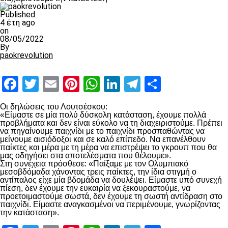
Published
4 έτη ago
on
08/05/2022
By
paokrevolution
Facebook
Twitter
Email
Pinterest
WhatsApp
LinkedIn
Telegram
Μοιραστ
Οι δηλώσεις του Λουτσέσκου:
«Είμαστε σε μία πολύ δύσκολη κατάσταση, έχουμε πολλά
προβλήματα και δεν είναι εύκολο να τη διαχειριστούμε. Πρέπει
να πηγαίνουμε παιχνίδι με το παιχνίδι προσπαθώντας να
μείνουμε αισιόδοξοι και σε καλό επίπεδο. Να επανέλθουν
παίκτες και μέρα με τη μέρα να επιστρέψει το γκρουπ που θα
μας οδηγήσει στα αποτελέσματα που θέλουμε».
Στη συνέχεια πρόσθεσε: «Παίξαμε με τον Ολυμπιακό
μεσοβδόμαδα χάνοντας τρεις παίκτες, την ίδια στιγμή ο
αντίπαλος είχε μία βδομάδα να δουλέψει. Είμαστε υπό συνεχή
πίεση, δεν έχουμε την ευκαιρία να ξεκουραστούμε, να
προετοιμαστούμε σωστά, δεν έχουμε τη σωστή αντίδραση στο
παιχνίδι. Είμαστε αναγκασμένοι να περιμένουμε, γνωρίζοντας
την κατάσταση».