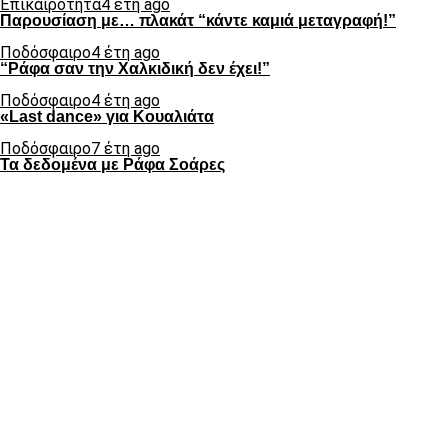
Επικαιρότητα
4 έτη ago
Παρουσίαση με… πλακάτ “κάντε καμιά μεταγραφή!”
Ποδόσφαιρο
4 έτη ago
“Ράφα σαν την Χαλκιδική δεν έχει!”
Ποδόσφαιρο
4 έτη ago
«Last dance» για Κουαλιάτα
Ποδόσφαιρο
7 έτη ago
Τα δεδομένα με Ράφα Σοάρες