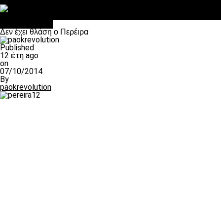
Στο OPEN τα προκριματικά, στη NOVA τα του πρωταθλήματος
Σαν σήμερα: Οταν “έφυγε” ο Λόραντ
πρωτοσέλιδο
Δεν έχει θλάση ο Περέιρα
Published
12 έτη ago
on
07/10/2014
By
paokrevolution