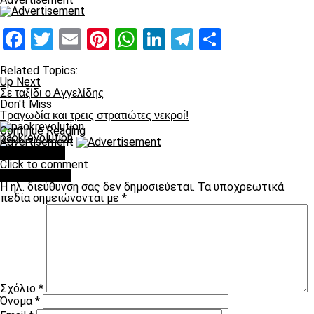
Facebook
Twitter
Email
Pinterest
WhatsApp
LinkedIn
Telegram
Μοιραστ
Related Topics:
Up Next
Σε ταξίδι ο Αγγελίδης
Don't Miss
Τραγωδία και τρεις στρατιώτες νεκροί!
Continue Reading
paokrevolution
Advertisement
You may like
Click to comment
Leave a Reply
Η ηλ. διεύθυνση σας δεν δημοσιεύεται.
Τα υποχρεωτικά
πεδία σημειώνονται με
*
Σχόλιο
*
Όνομα
*