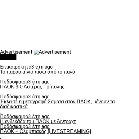
Advertisement
Τάσεις
Επικαιρότητα
3 έτη ago
Το παρασκήνιο πίσω από το πανό
Ποδόσφαιρο
3 έτη ago
ΠΑΟΚ 3-0 Αστέρας Τρίπολης
Ποδόσφαιρο
3 έτη ago
Έκλεισε η μεταγραφή Σαμάτα στον ΠΑΟΚ, μένουν τα
διαδικαστικά
Ποδόσφαιρο
3 έτη ago
Η ενδεκάδα του ΠΑΟΚ με Άιντραχτ
Ποδόσφαιρο
3 έτη ago
ΠΑΟΚ – Ολυμπιακός [LIVESTREAMING]