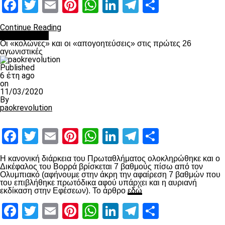
Facebook
Twitter
Email
Pinterest
WhatsApp
LinkedIn
Telegram
Μοιραστ
Continue Reading
Ποδόσφαιρο
Οι «κολώνες» και οι «απογοητεύσεις» στις πρώτες 26
αγωνιστικές
Published
6 έτη ago
on
11/03/2020
By
paokrevolution
Facebook
Twitter
Email
Pinterest
WhatsApp
LinkedIn
Telegram
Μοιραστ
Η κανονική διάρκεια του Πρωταθλήματος ολοκληρώθηκε και ο
Δικέφαλος του Βορρά βρίσκεται 7 βαθμούς πίσω από τον
Ολυμπιακό (αφήνουμε στην άκρη την αφαίρεση 7 βαθμών που
του επιβλήθηκε πρωτόδικα αφού υπάρχει και η αυριανή
εκδίκαση στην Εφέσεων). Το άρθρο
εδώ
Facebook
Twitter
Email
Pinterest
WhatsApp
LinkedIn
Telegram
Μοιραστ