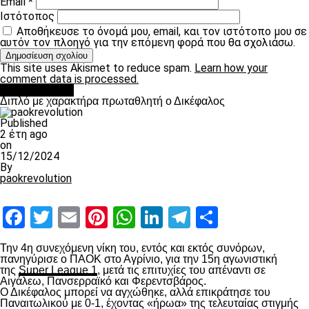
Email
*
Ιστότοπος
Αποθήκευσε το όνομά μου, email, και τον ιστότοπο μου σε
αυτόν τον πλοηγό για την επόμενη φορά που θα σχολιάσω.
This site uses Akismet to reduce spam.
Learn how your
comment data is processed.
πρωτοσέλιδο
Διπλό με χαρακτήρα πρωταθλητή ο Δικέφαλος
Published
2 έτη ago
on
15/12/2024
By
paokrevolution
Facebook
Twitter
Email
Pinterest
WhatsApp
LinkedIn
Telegram
Μοιραστ
Την 4
η
συνεχόμενη νίκη του, εντός και εκτός συνόρων,
πανηγύρισε ο ΠΑΟΚ στο Αγρίνιο, για την 15
η
αγωνιστική
της
Super League 1
, μετά τις επιτυχίες του απέναντι σε
Αιγάλεω, Πανσερραϊκό και Φερεντσβάρος.
Ο Δικέφαλος μπορεί να αγχώθηκε, αλλά επικράτησε του
Παναιτωλικού με 0-1, έχοντας «ήρωα» της τελευταίας στιγμής