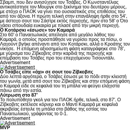
Σβαμπ, που δεν ανησύχησε τον Τσάβες. Ο Κωνσταντέλιας
αντικατέστησε τον Μουργκ στο ξεκίνημα του δευτέρου μέρους,
με στόχο ο ΠΑΟΚ να γίνει πιο ουσιαστικός στις επιθέσεις του
από τον άξονα. Η πρώτη τελική στην επανάληψη ήρθε στο 54′,
με άστοχο σουτ του Σάστρε εκτός περιοχής, πριν στο 58′ ο Ότο
χάσει σπουδαία ευκαιρία με πλασέ από την μικρή περιοχή.
Ο Κοτάρσκι «έσωσε» τον Καμαρά
Στο 60’ ο Παναιτωλικός απείλησε από μεγάλο λάθος του
Καμαρά, ο οποίος προσπάθησε να γυρίσει προς τα πίσω, ο
Λαχούντ βγήκε απέναντι από τον Κοτάρσκι, αλλά ο Κροάτης τον
νίκησε. Η επόμενη αξιοσημείωτη φάση καταγράφηκε στο 78’,
με γύρισμα του Ζίβκοβιτς στην καρδιά της περιοχής και
επέμβαση του Τσάβες προ του επερχόμενου Τισουντάλι.
Advertisement
Ο Τσάβες είπε «όχι» σε σουτ του Ζίβκοβιτς
Δύο λεπτά αργότερα, ο Τσάβες έσωσε με το πόδι στην κλειστή
του γωνία, μετά από σουτ του Ζίβκοβιτς και στην επόμενη φάση
ο Καμαρά είδε σε κεφαλιά του τη μπάλα να φεύγει ελάχιστα
πάνω από την εστία.
Λύτρωση στο 87’
Το πολυπόθητο γκολ για τον ΠΑΟΚ ήρθε, τελικά, στο 87′. Ο
Ζίβκοβιτς εκτέλεσε κόρνερ και ο Μαντί Καμαρά με κεφαλιά
ακριβείας έστειλε τη μπάλα στο βάθος της εστίας του
Παναιτωλικού, γράφοντας το 0-1.
Advertisement
MVP