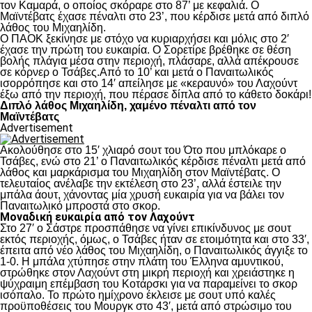
τον Καμαρά, ο οποίος σκόραρε στο 87’ με κεφαλιά. Ο
Μαϊντέβατς έχασε πέναλτι στο 23’, που κέρδισε μετά από διπλό
λάθος του Μιχαηλίδη.
Ο ΠΑΟΚ ξεκίνησε με στόχο να κυριαρχήσει και μόλις στο 2′
έχασε την πρώτη του ευκαιρία. Ο Σορετίρε βρέθηκε σε θέση
βολής πλάγια μέσα στην περιοχή, πλάσαρε, αλλά απέκρουσε
σε κόρνερ ο Τσάβες.Από το 10’ και μετά ο Παναιτωλικός
ισορρόπησε και στο 14′ απείλησε με «κεραυνό» του Λαχούντ
έξω από την περιοχή, που πέρασε δίπλα από το κάθετο δοκάρι!
Διπλό λάθος Μιχαηλίδη, χαμένο πέναλτι από τον
Μαϊντέβατς
Advertisement
Ακολούθησε στο 15′ χλιαρό σουτ του Ότο που μπλόκαρε ο
Τσάβες, ενώ στο 21’ ο Παναιτωλικός κέρδισε πέναλτι μετά από
λάθος και μαρκάρισμα του Μιχαηλίδη στον Μαϊντέβατς. Ο
τελευταίος ανέλαβε την εκτέλεση στο 23’, αλλά έστειλε την
μπάλα άουτ, χάνοντας μία χρυσή ευκαιρία για να βάλει τον
Παναιτωλικό μπροστά στο σκορ.
Μοναδική ευκαιρία από τον Λαχούντ
Στο 27′ ο Σάστρε προσπάθησε να γίνει επικίνδυνος με σουτ
εκτός περιοχής, όμως, ο Τσάβες ήταν σε ετοιμότητα και στο 33′,
έπειτα από νέο λάθος του Μιχαηλίδη, ο Παναιτωλικός άγγιξε το
1-0. Η μπάλα χτύπησε στην πλάτη του Έλληνα αμυντικού,
στρώθηκε στον Λαχούντ στη μικρή περιοχή και χρειάστηκε η
ψύχραιμη επέμβαση του Κοτάρσκι για να παραμείνει το σκορ
ισόπαλο. Το πρώτο ημίχρονο έκλεισε με σουτ υπό καλές
προϋποθέσεις του Μουργκ στο 43′, μετά από στρώσιμο του