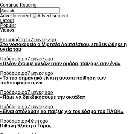
Continue Reading
Advertisement
Latest
Popular
Videos
Επικαιρότητα
7 μήνες ago
Στο νοσοκομείο ο Μιρτσέα Λουτσέσκου, επιδεινώθηκε η
υγεία του
Ποδόσφαιρο
7 μήνες ago
«Πλέον έχουμε αλλάξει σαν ομάδα, παίξαμε σαν ένα»
Ποδόσφαιρο
7 μήνες ago
«Το πιο σημαντικό είναι η αυτοπεποίθηση των
ποδοσφαιριστών»
Ποδόσφαιρο
7 μήνες ago
«Πάμε να διεκδικήσουμε την οκτάδα»
Ποδόσφαιρο
7 μήνες ago
«Είναι απόλαυση να παίζεις για τον κόσμο του ΠΑΟΚ»
Ποδόσφαιρο
4 έτη ago
Πιθανή θλάση ο Τόμας