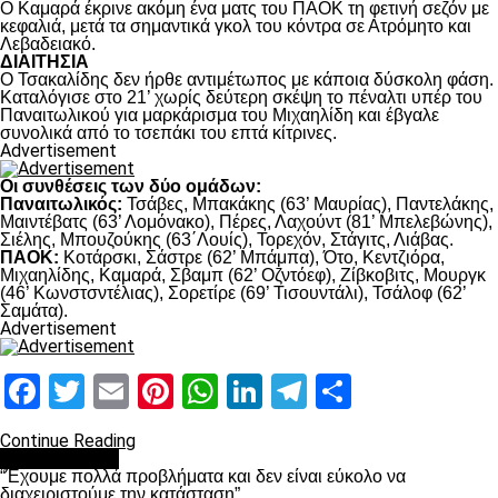
Ο Καμαρά έκρινε ακόμη ένα ματς του ΠΑΟΚ τη φετινή σεζόν με
κεφαλιά, μετά τα σημαντικά γκολ του κόντρα σε Ατρόμητο και
Λεβαδειακό.
ΔΙΑΙΤΗΣΙΑ
Ο Τσακαλίδης δεν ήρθε αντιμέτωπος με κάποια δύσκολη φάση.
Καταλόγισε στο 21’ χωρίς δεύτερη σκέψη το πέναλτι υπέρ του
Παναιτωλικού για μαρκάρισμα του Μιχαηλίδη και έβγαλε
συνολικά από το τσεπάκι του επτά κίτρινες.
Advertisement
Οι συνθέσεις των δύο ομάδων:
Παναιτωλικός:
Τσάβες, Μπακάκης (63’ Μαυρίας), Παντελάκης,
Μαιντέβατς (63’ Λομόνακο), Πέρες, Λαχούντ (81’ Μπελεβώνης),
Σιέλης, Μπουζούκης (63΄Λουίς), Τορεχόν, Στάγιτς, Λιάβας.
ΠΑΟΚ:
Κοτάρσκι, Σάστρε (62’ Μπάμπα), Ότο, Κεντζιόρα,
Μιχαηλίδης, Καμαρά, Σβαμπ (62’ Οζντόεφ), Ζίβκοβιτς, Μουργκ
(46’ Κωνστσντέλιας), Σορετίρε (69’ Τισουντάλι), Τσάλοφ (62’
Σαμάτα).
Advertisement
Facebook
Twitter
Email
Pinterest
WhatsApp
LinkedIn
Telegram
Μοιραστ
Continue Reading
πρωτοσέλιδο
“Έχουμε πολλά προβλήματα και δεν είναι εύκολο να
διαχειριστούμε την κατάσταση”