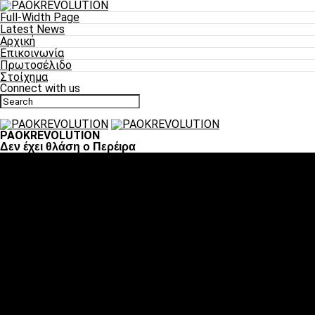
Full-Width Page
Latest News
Αρχική
Επικοινωνία
Πρωτοσέλιδο
Στοίχημα
Connect with us
PAOKREVOLUTION
Δεν έχει θλάση ο Περέιρα
Ποδόσφαιρο
«Πλέον έχουμε αλλάξει σαν ομάδα, παίξαμε σαν ένα»
«Το πιο σημαντικό είναι η αυτοπεποίθηση των
ποδοσφαιριστών»
«Πάμε να διεκδικήσουμε την οκτάδα»
«Είναι απόλαυση να παίζεις για τον κόσμο του ΠΑΟΚ»
«Θα τα δώσουμε όλα κόντρα στη Λιόν για την οκτάδα»
Μπάσκετ