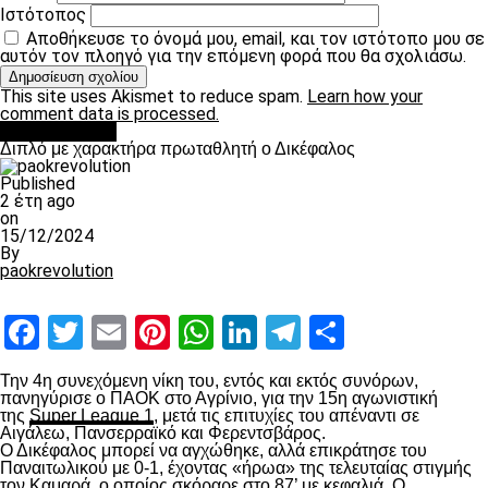
Ιστότοπος
Αποθήκευσε το όνομά μου, email, και τον ιστότοπο μου σε
αυτόν τον πλοηγό για την επόμενη φορά που θα σχολιάσω.
This site uses Akismet to reduce spam.
Learn how your
comment data is processed.
πρωτοσέλιδο
Διπλό με χαρακτήρα πρωταθλητή ο Δικέφαλος
Published
2 έτη ago
on
15/12/2024
By
paokrevolution
Facebook
Twitter
Email
Pinterest
WhatsApp
LinkedIn
Telegram
Μοιραστ
Την 4
η
συνεχόμενη νίκη του, εντός και εκτός συνόρων,
πανηγύρισε ο ΠΑΟΚ στο Αγρίνιο, για την 15
η
αγωνιστική
της
Super League 1
, μετά τις επιτυχίες του απέναντι σε
Αιγάλεω, Πανσερραϊκό και Φερεντσβάρος.
Ο Δικέφαλος μπορεί να αγχώθηκε, αλλά επικράτησε του
Παναιτωλικού με 0-1, έχοντας «ήρωα» της τελευταίας στιγμής
τον Καμαρά, ο οποίος σκόραρε στο 87’ με κεφαλιά. Ο