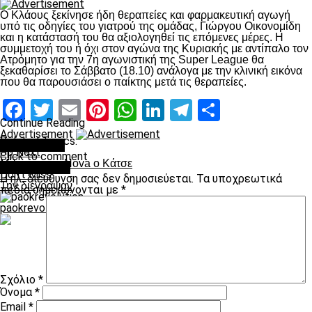
Ο Κλάους ξεκίνησε ήδη θεραπείες και φαρμακευτική αγωγή
υπό τις οδηγίες του γιατρού της ομάδας, Γιώργου Οικονομίδη
και η κατάστασή του θα αξιολογηθεί τις επόμενες μέρες. Η
συμμετοχή του ή όχι στον αγώνα της Κυριακής με αντίπαλο τον
Ατρόμητο για την 7η αγωνιστική της Super League θα
ξεκαθαρίσει το Σάββατο (18.10) ανάλογα με την κλινική εικόνα
που θα παρουσιάσει ο παίκτης μετά τις θεραπείες.
Facebook
Twitter
Email
Pinterest
WhatsApp
LinkedIn
Telegram
Μοιραστ
Continue Reading
Advertisement
Related Topics:
You may like
Up Next
Click to comment
Μίλησε στην Νοva ο Κάτσε
Leave a Reply
Don't Miss
Η ηλ. διεύθυνση σας δεν δημοσιεύεται.
Τα υποχρεωτικά
Την διέγραψαν
πεδία σημειώνονται με
*
paokrevolution
Σχόλιο
*
Όνομα
*
Email
*