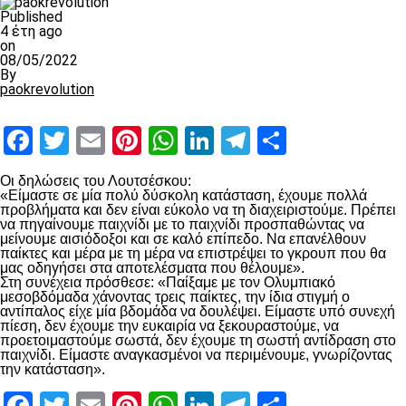
Published
4 έτη ago
on
08/05/2022
By
paokrevolution
Facebook
Twitter
Email
Pinterest
WhatsApp
LinkedIn
Telegram
Μοιραστ
Οι δηλώσεις του Λουτσέσκου:
«Είμαστε σε μία πολύ δύσκολη κατάσταση, έχουμε πολλά
προβλήματα και δεν είναι εύκολο να τη διαχειριστούμε. Πρέπει
να πηγαίνουμε παιχνίδι με το παιχνίδι προσπαθώντας να
μείνουμε αισιόδοξοι και σε καλό επίπεδο. Να επανέλθουν
παίκτες και μέρα με τη μέρα να επιστρέψει το γκρουπ που θα
μας οδηγήσει στα αποτελέσματα που θέλουμε».
Στη συνέχεια πρόσθεσε: «Παίξαμε με τον Ολυμπιακό
μεσοβδόμαδα χάνοντας τρεις παίκτες, την ίδια στιγμή ο
αντίπαλος είχε μία βδομάδα να δουλέψει. Είμαστε υπό συνεχή
πίεση, δεν έχουμε την ευκαιρία να ξεκουραστούμε, να
προετοιμαστούμε σωστά, δεν έχουμε τη σωστή αντίδραση στο
παιχνίδι. Είμαστε αναγκασμένοι να περιμένουμε, γνωρίζοντας
την κατάσταση».