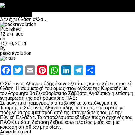
Στο OPEN τα προκριματικά, στη NOVA τα του πρωταθλήματος
Σαν σήμερα: Οταν “έφυγε” ο Λόραντ
πρωτοσέλιδο
Δεν έχει θλάση αλλά…
Published
12 έτη ago
on
15/10/2014
By
paokrevolution
Facebook
Twitter
Email
Pinterest
WhatsApp
LinkedIn
Telegram
Μοιραστ
Ο Στέφανος Αθανασιάδης έκανε εξετάσεις και δεν έχει υποστεί
θλάση. Η συμμετοχή του όμως στον αγώνα της Κυριακής με
τον Ατρόμητο θα ξεκαθαρίσει το Σάββατο. Αναλυτικά η επίσημη
ενημέρωση της ασπρόμαυρης ΠΑΕ:
Σε μαγνητική τομογραφία υποβλήθηκε το απόγευμα της
Τετάρτης ο Στέφανος Αθανασιάδης, ο οποίος επέστρεψε με
πρόβλημα τραυματισμού από τις υποχρεώσεις του με την
Εθνική Ελλάδας. Τα αποτελέσματα έδειξαν πως ο αρχηγός του
ΠΑΟΚ υπέστη διάταση δεξιού έσω πλατέος μυός και μια
κάκωση οπίσθιων μηριαίων.
Advertisement