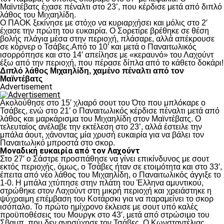
Μαϊντέβατς έχασε πέναλτι στο 23’, που κέρδισε μετά από διπλό
λάθος του Μιχαηλίδη.
Ο ΠΑΟΚ ξεκίνησε με στόχο να κυριαρχήσει και μόλις στο 2′
έχασε την πρώτη του ευκαιρία. Ο Σορετίρε βρέθηκε σε θέση
βολής πλάγια μέσα στην περιοχή, πλάσαρε, αλλά απέκρουσε
σε κόρνερ ο Τσάβες.Από το 10’ και μετά ο Παναιτωλικός
ισορρόπησε και στο 14′ απείλησε με «κεραυνό» του Λαχούντ
έξω από την περιοχή, που πέρασε δίπλα από το κάθετο δοκάρι!
Διπλό λάθος Μιχαηλίδη, χαμένο πέναλτι από τον
Μαϊντέβατς
Advertisement
Ακολούθησε στο 15′ χλιαρό σουτ του Ότο που μπλόκαρε ο
Τσάβες, ενώ στο 21’ ο Παναιτωλικός κέρδισε πέναλτι μετά από
λάθος και μαρκάρισμα του Μιχαηλίδη στον Μαϊντέβατς. Ο
τελευταίος ανέλαβε την εκτέλεση στο 23’, αλλά έστειλε την
μπάλα άουτ, χάνοντας μία χρυσή ευκαιρία για να βάλει τον
Παναιτωλικό μπροστά στο σκορ.
Μοναδική ευκαιρία από τον Λαχούντ
Στο 27′ ο Σάστρε προσπάθησε να γίνει επικίνδυνος με σουτ
εκτός περιοχής, όμως, ο Τσάβες ήταν σε ετοιμότητα και στο 33′,
έπειτα από νέο λάθος του Μιχαηλίδη, ο Παναιτωλικός άγγιξε το
1-0. Η μπάλα χτύπησε στην πλάτη του Έλληνα αμυντικού,
στρώθηκε στον Λαχούντ στη μικρή περιοχή και χρειάστηκε η
ψύχραιμη επέμβαση του Κοτάρσκι για να παραμείνει το σκορ
ισόπαλο. Το πρώτο ημίχρονο έκλεισε με σουτ υπό καλές
προϋποθέσεις του Μουργκ στο 43′, μετά από στρώσιμο του
Σβαμπ, που δεν ανησύχησε τον Τσάβες. Ο Κωνσταντέλιας