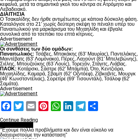
κεφαλιά, μετά τα σημαντικά γκολ του κόντρα σε Ατρόμητο και
Λεβαδειακό.
ΔΙΑΙΤΗΣΙΑ
Ο Τσακαλίδης δεν ήρθε αντιμέτωπος με κάποια δύσκολη φάση.
Καταλόγισε στο 21’ χωρίς δεύτερη σκέψη το πέναλτι υπέρ του
Παναιτωλικού για μαρκάρισμα του Μιχαηλίδη και έβγαλε
συνολικά από το τσεπάκι του επτά κίτρινες.
Advertisement
Οι συνθέσεις των δύο ομάδων:
Παναιτωλικός:
Τσάβες, Μπακάκης (63’ Μαυρίας), Παντελάκης,
Μαιντέβατς (63’ Λομόνακο), Πέρες, Λαχούντ (81’ Μπελεβώνης),
Σιέλης, Μπουζούκης (63΄Λουίς), Τορεχόν, Στάγιτς, Λιάβας.
ΠΑΟΚ:
Κοτάρσκι, Σάστρε (62’ Μπάμπα), Ότο, Κεντζιόρα,
Μιχαηλίδης, Καμαρά, Σβαμπ (62’ Οζντόεφ), Ζίβκοβιτς, Μουργκ
(46’ Κωνστσντέλιας), Σορετίρε (69’ Τισουντάλι), Τσάλοφ (62’
Σαμάτα).
Advertisement
Facebook
Twitter
Email
Pinterest
WhatsApp
LinkedIn
Telegram
Μοιραστ
Continue Reading
πρωτοσέλιδο
“Έχουμε πολλά προβλήματα και δεν είναι εύκολο να
διαχειριστούμε την κατάσταση”