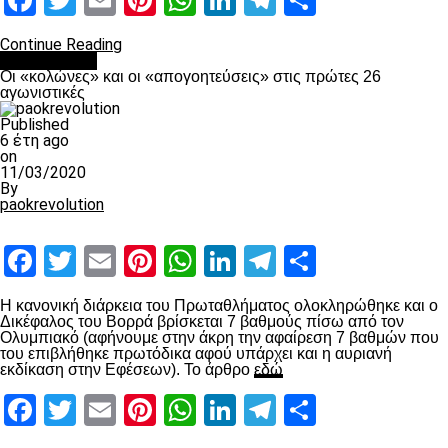
Facebook
Twitter
Email
Pinterest
WhatsApp
LinkedIn
Telegram
Μοιραστ
Continue Reading
Ποδόσφαιρο
Οι «κολώνες» και οι «απογοητεύσεις» στις πρώτες 26
αγωνιστικές
Published
6 έτη ago
on
11/03/2020
By
paokrevolution
Facebook
Twitter
Email
Pinterest
WhatsApp
LinkedIn
Telegram
Μοιραστ
Η κανονική διάρκεια του Πρωταθλήματος ολοκληρώθηκε και ο
Δικέφαλος του Βορρά βρίσκεται 7 βαθμούς πίσω από τον
Ολυμπιακό (αφήνουμε στην άκρη την αφαίρεση 7 βαθμών που
του επιβλήθηκε πρωτόδικα αφού υπάρχει και η αυριανή
εκδίκαση στην Εφέσεων). Το άρθρο
εδώ
Facebook
Twitter
Email
Pinterest
WhatsApp
LinkedIn
Telegram
Μοιραστ