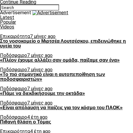
Continue Reading
Advertisement
Latest
Popular
Videos
Επικαιρότητα
7 μήνες ago
Στο νοσοκομείο ο Μιρτσέα Λουτσέσκου, επιδεινώθηκε η
υγεία του
Ποδόσφαιρο
7 μήνες ago
«Πλέον έχουμε αλλάξει σαν ομάδα, παίξαμε σαν ένα»
Ποδόσφαιρο
7 μήνες ago
«Το πιο σημαντικό είναι η αυτοπεποίθηση των
ποδοσφαιριστών»
Ποδόσφαιρο
7 μήνες ago
«Πάμε να διεκδικήσουμε την οκτάδα»
Ποδόσφαιρο
7 μήνες ago
«Είναι απόλαυση να παίζεις για τον κόσμο του ΠΑΟΚ»
Ποδόσφαιρο
4 έτη ago
Πιθανή θλάση ο Τόμας
Επικαιρότητα
4 έτη ago