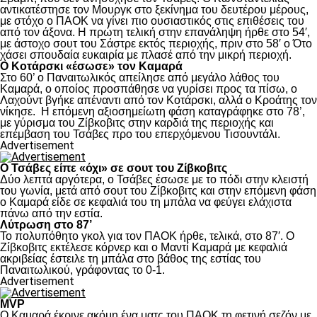
αντικατέστησε τον Μουργκ στο ξεκίνημα του δευτέρου μέρους,
με στόχο ο ΠΑΟΚ να γίνει πιο ουσιαστικός στις επιθέσεις του
από τον άξονα. Η πρώτη τελική στην επανάληψη ήρθε στο 54′,
με άστοχο σουτ του Σάστρε εκτός περιοχής, πριν στο 58′ ο Ότο
χάσει σπουδαία ευκαιρία με πλασέ από την μικρή περιοχή.
Ο Κοτάρσκι «έσωσε» τον Καμαρά
Στο 60’ ο Παναιτωλικός απείλησε από μεγάλο λάθος του
Καμαρά, ο οποίος προσπάθησε να γυρίσει προς τα πίσω, ο
Λαχούντ βγήκε απέναντι από τον Κοτάρσκι, αλλά ο Κροάτης τον
νίκησε. Η επόμενη αξιοσημείωτη φάση καταγράφηκε στο 78’,
με γύρισμα του Ζίβκοβιτς στην καρδιά της περιοχής και
επέμβαση του Τσάβες προ του επερχόμενου Τισουντάλι.
Advertisement
Ο Τσάβες είπε «όχι» σε σουτ του Ζίβκοβιτς
Δύο λεπτά αργότερα, ο Τσάβες έσωσε με το πόδι στην κλειστή
του γωνία, μετά από σουτ του Ζίβκοβιτς και στην επόμενη φάση
ο Καμαρά είδε σε κεφαλιά του τη μπάλα να φεύγει ελάχιστα
πάνω από την εστία.
Λύτρωση στο 87’
Το πολυπόθητο γκολ για τον ΠΑΟΚ ήρθε, τελικά, στο 87′. Ο
Ζίβκοβιτς εκτέλεσε κόρνερ και ο Μαντί Καμαρά με κεφαλιά
ακριβείας έστειλε τη μπάλα στο βάθος της εστίας του
Παναιτωλικού, γράφοντας το 0-1.
Advertisement
MVP
Ο Καμαρά έκρινε ακόμη ένα ματς του ΠΑΟΚ τη φετινή σεζόν με