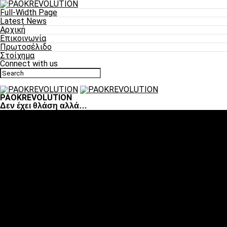
Full-Width Page
Latest News
Αρχική
Επικοινωνία
Πρωτοσέλιδο
Στοίχημα
Connect with us
PAOKREVOLUTION
Δεν έχει θλάση αλλά…
Ποδόσφαιρο
«Πλέον έχουμε αλλάξει σαν ομάδα, παίξαμε σαν ένα»
«Το πιο σημαντικό είναι η αυτοπεποίθηση των
ποδοσφαιριστών»
«Πάμε να διεκδικήσουμε την οκτάδα»
«Είναι απόλαυση να παίζεις για τον κόσμο του ΠΑΟΚ»
«Θα τα δώσουμε όλα κόντρα στη Λιόν για την οκτάδα»
Μπάσκετ