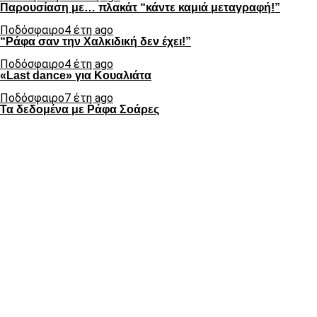
Παρουσίαση με… πλακάτ “κάντε καμιά μεταγραφή!”
Ποδόσφαιρο
4 έτη ago
“Ράφα σαν την Χαλκιδική δεν έχει!”
Ποδόσφαιρο
4 έτη ago
«Last dance» για Κουαλιάτα
Ποδόσφαιρο
7 έτη ago
Τα δεδομένα με Ράφα Σοάρες