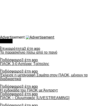
Advertisement
Τάσεις
Επικαιρότητα
3 έτη ago
Το παρασκήνιο πίσω από το πανό
Ποδόσφαιρο
3 έτη ago
ΠΑΟΚ 3-0 Αστέρας Τρίπολης
Ποδόσφαιρο
3 έτη ago
Έκλεισε η μεταγραφή Σαμάτα στον ΠΑΟΚ, μένουν τα
διαδικαστικά
Ποδόσφαιρο
3 έτη ago
Η ενδεκάδα του ΠΑΟΚ με Άιντραχτ
Ποδόσφαιρο
3 έτη ago
ΠΑΟΚ – Ολυμπιακός [LIVESTREAMING]
Ποδόσφαιρο
3 έτη ago