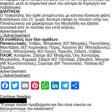
κεφαλιά, μετά τα σημαντικά γκολ του κόντρα σε Ατρόμητο και
Λεβαδειακό.
ΔΙΑΙΤΗΣΙΑ
Ο Τσακαλίδης δεν ήρθε αντιμέτωπος με κάποια δύσκολη φάση.
Καταλόγισε στο 21’ χωρίς δεύτερη σκέψη το πέναλτι υπέρ του
Παναιτωλικού για μαρκάρισμα του Μιχαηλίδη και έβγαλε
συνολικά από το τσεπάκι του επτά κίτρινες.
Advertisement
Οι συνθέσεις των δύο ομάδων:
Παναιτωλικός:
Τσάβες, Μπακάκης (63’ Μαυρίας), Παντελάκης,
Μαιντέβατς (63’ Λομόνακο), Πέρες, Λαχούντ (81’ Μπελεβώνης),
Σιέλης, Μπουζούκης (63΄Λουίς), Τορεχόν, Στάγιτς, Λιάβας.
ΠΑΟΚ:
Κοτάρσκι, Σάστρε (62’ Μπάμπα), Ότο, Κεντζιόρα,
Μιχαηλίδης, Καμαρά, Σβαμπ (62’ Οζντόεφ), Ζίβκοβιτς, Μουργκ
(46’ Κωνστσντέλιας), Σορετίρε (69’ Τισουντάλι), Τσάλοφ (62’
Σαμάτα).
Advertisement
Facebook
Twitter
Email
Pinterest
WhatsApp
LinkedIn
Telegram
Μοιραστ
Continue Reading
πρωτοσέλιδο
“Έχουμε πολλά προβλήματα και δεν είναι εύκολο να
διαχειριστούμε την κατάσταση”