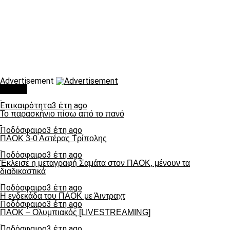
Advertisement
Τάσεις
Επικαιρότητα
3 έτη ago
Το παρασκήνιο πίσω από το πανό
Ποδόσφαιρο
3 έτη ago
ΠΑΟΚ 3-0 Αστέρας Τρίπολης
Ποδόσφαιρο
3 έτη ago
Έκλεισε η μεταγραφή Σαμάτα στον ΠΑΟΚ, μένουν τα
διαδικαστικά
Ποδόσφαιρο
3 έτη ago
Η ενδεκάδα του ΠΑΟΚ με Άιντραχτ
Ποδόσφαιρο
3 έτη ago
ΠΑΟΚ – Ολυμπιακός [LIVESTREAMING]
Ποδόσφαιρο
3 έτη ago