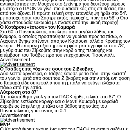
αντικατέστησε τον Μουργκ στο ξεκίνημα του δευτέρου μέρους,
με στόχο ο ΠΑΟΚ να γίνει πιο ουσιαστικός στις επιθέσεις του
από τον άξονα. Η πρώτη τελική στην επανάληψη ήρθε στο 54′,
με άστοχο σουτ του Σάστρε εκτός περιοχής, πριν στο 58′ ο Ότο
χάσει σπουδαία ευκαιρία με πλασέ από την μικρή περιοχή.
Ο Κοτάρσκι «έσωσε» τον Καμαρά
Στο 60’ ο Παναιτωλικός απείλησε από μεγάλο λάθος του
Καμαρά, ο οποίος προσπάθησε να γυρίσει προς τα πίσω, ο
Λαχούντ βγήκε απέναντι από τον Κοτάρσκι, αλλά ο Κροάτης τον
νίκησε. Η επόμενη αξιοσημείωτη φάση καταγράφηκε στο 78’,
με γύρισμα του Ζίβκοβιτς στην καρδιά της περιοχής και
επέμβαση του Τσάβες προ του επερχόμενου Τισουντάλι.
Advertisement
Ο Τσάβες είπε «όχι» σε σουτ του Ζίβκοβιτς
Δύο λεπτά αργότερα, ο Τσάβες έσωσε με το πόδι στην κλειστή
του γωνία, μετά από σουτ του Ζίβκοβιτς και στην επόμενη φάση
ο Καμαρά είδε σε κεφαλιά του τη μπάλα να φεύγει ελάχιστα
πάνω από την εστία.
Λύτρωση στο 87’
Το πολυπόθητο γκολ για τον ΠΑΟΚ ήρθε, τελικά, στο 87′. Ο
Ζίβκοβιτς εκτέλεσε κόρνερ και ο Μαντί Καμαρά με κεφαλιά
ακριβείας έστειλε τη μπάλα στο βάθος της εστίας του
Παναιτωλικού, γράφοντας το 0-1.
Advertisement
MVP
Ο Καμαρά έκρινε ακόμη ένα ματς του ΠΑΟΚ τη φετινή σεζόν με