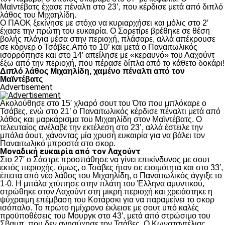
Μαϊντέβατς έχασε πέναλτι στο 23’, που κέρδισε μετά από διπλό
λάθος του Μιχαηλίδη.
Ο ΠΑΟΚ ξεκίνησε με στόχο να κυριαρχήσει και μόλις στο 2′
έχασε την πρώτη του ευκαιρία. Ο Σορετίρε βρέθηκε σε θέση
βολής πλάγια μέσα στην περιοχή, πλάσαρε, αλλά απέκρουσε
σε κόρνερ ο Τσάβες.Από το 10’ και μετά ο Παναιτωλικός
ισορρόπησε και στο 14′ απείλησε με «κεραυνό» του Λαχούντ
έξω από την περιοχή, που πέρασε δίπλα από το κάθετο δοκάρι!
Διπλό λάθος Μιχαηλίδη, χαμένο πέναλτι από τον
Μαϊντέβατς
Advertisement
Ακολούθησε στο 15′ χλιαρό σουτ του Ότο που μπλόκαρε ο
Τσάβες, ενώ στο 21’ ο Παναιτωλικός κέρδισε πέναλτι μετά από
λάθος και μαρκάρισμα του Μιχαηλίδη στον Μαϊντέβατς. Ο
τελευταίος ανέλαβε την εκτέλεση στο 23’, αλλά έστειλε την
μπάλα άουτ, χάνοντας μία χρυσή ευκαιρία για να βάλει τον
Παναιτωλικό μπροστά στο σκορ.
Μοναδική ευκαιρία από τον Λαχούντ
Στο 27′ ο Σάστρε προσπάθησε να γίνει επικίνδυνος με σουτ
εκτός περιοχής, όμως, ο Τσάβες ήταν σε ετοιμότητα και στο 33′,
έπειτα από νέο λάθος του Μιχαηλίδη, ο Παναιτωλικός άγγιξε το
1-0. Η μπάλα χτύπησε στην πλάτη του Έλληνα αμυντικού,
στρώθηκε στον Λαχούντ στη μικρή περιοχή και χρειάστηκε η
ψύχραιμη επέμβαση του Κοτάρσκι για να παραμείνει το σκορ
ισόπαλο. Το πρώτο ημίχρονο έκλεισε με σουτ υπό καλές
προϋποθέσεις του Μουργκ στο 43′, μετά από στρώσιμο του
Σβαμπ, που δεν ανησύχησε τον Τσάβες. Ο Κωνσταντέλιας