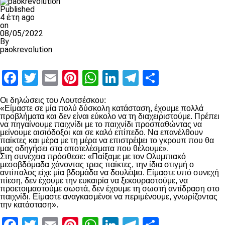
Published
4 έτη ago
on
08/05/2022
By
paokrevolution
Facebook
Twitter
Email
Pinterest
WhatsApp
LinkedIn
Telegram
Μοιραστ
Οι δηλώσεις του Λουτσέσκου:
«Είμαστε σε μία πολύ δύσκολη κατάσταση, έχουμε πολλά
προβλήματα και δεν είναι εύκολο να τη διαχειριστούμε. Πρέπει
να πηγαίνουμε παιχνίδι με το παιχνίδι προσπαθώντας να
μείνουμε αισιόδοξοι και σε καλό επίπεδο. Να επανέλθουν
παίκτες και μέρα με τη μέρα να επιστρέψει το γκρουπ που θα
μας οδηγήσει στα αποτελέσματα που θέλουμε».
Στη συνέχεια πρόσθεσε: «Παίξαμε με τον Ολυμπιακό
μεσοβδόμαδα χάνοντας τρεις παίκτες, την ίδια στιγμή ο
αντίπαλος είχε μία βδομάδα να δουλέψει. Είμαστε υπό συνεχή
πίεση, δεν έχουμε την ευκαιρία να ξεκουραστούμε, να
προετοιμαστούμε σωστά, δεν έχουμε τη σωστή αντίδραση στο
παιχνίδι. Είμαστε αναγκασμένοι να περιμένουμε, γνωρίζοντας
την κατάσταση».