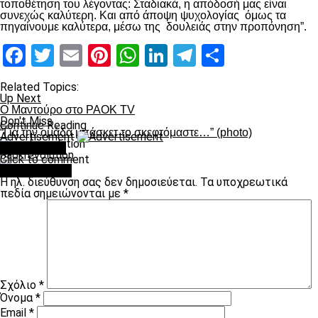
τοποθέτηση του λέγοντας: Σταδιακά, η απόδοσή μας είναι
συνεχώς καλύτερη. Και από άποψη ψυχολογίας όμως τα
πηγαίνουμε καλύτερα, μέσω της δουλειάς στην προπόνηση”.
Facebook
Twitter
Email
Pinterest
WhatsApp
LinkedIn
Telegram
Μοιραστ
Related Topics:
Up Next
Ο Μαντούρο στο PAOK TV
Don't Miss
Continue Reading
“Για την ομάδα μπάσκετ το σκεφτόμαστε…” (photo)
Advertisement
You may like
paokrevolution
Click to comment
Leave a Reply
Η ηλ. διεύθυνση σας δεν δημοσιεύεται.
Τα υποχρεωτικά
πεδία σημειώνονται με
*
Σχόλιο
*
Όνομα
*
Email
*