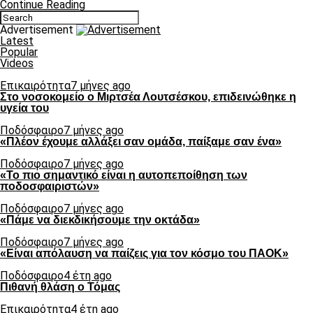
Continue Reading
Advertisement
Latest
Popular
Videos
Επικαιρότητα
7 μήνες ago
Στο νοσοκομείο ο Μιρτσέα Λουτσέσκου, επιδεινώθηκε η
υγεία του
Ποδόσφαιρο
7 μήνες ago
«Πλέον έχουμε αλλάξει σαν ομάδα, παίξαμε σαν ένα»
Ποδόσφαιρο
7 μήνες ago
«Το πιο σημαντικό είναι η αυτοπεποίθηση των
ποδοσφαιριστών»
Ποδόσφαιρο
7 μήνες ago
«Πάμε να διεκδικήσουμε την οκτάδα»
Ποδόσφαιρο
7 μήνες ago
«Είναι απόλαυση να παίζεις για τον κόσμο του ΠΑΟΚ»
Ποδόσφαιρο
4 έτη ago
Πιθανή θλάση ο Τόμας
Επικαιρότητα
4 έτη ago