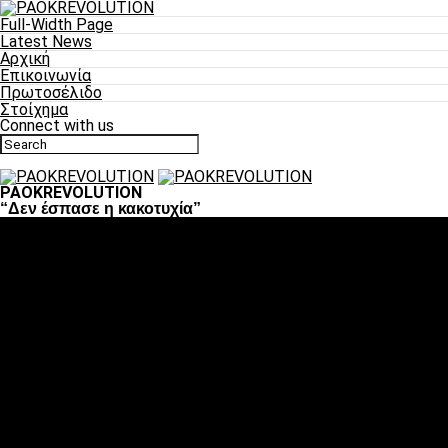
Full-Width Page
Latest News
Αρχική
Επικοινωνία
Πρωτοσέλιδο
Στοίχημα
Connect with us
PAOKREVOLUTION
“Δεν έσπασε η κακοτυχία”
Ποδόσφαιρο
«Πλέον έχουμε αλλάξει σαν ομάδα, παίξαμε σαν ένα»
«Το πιο σημαντικό είναι η αυτοπεποίθηση των
ποδοσφαιριστών»
«Πάμε να διεκδικήσουμε την οκτάδα»
«Είναι απόλαυση να παίζεις για τον κόσμο του ΠΑΟΚ»
«Θα τα δώσουμε όλα κόντρα στη Λιόν για την οκτάδα»
Μπάσκετ