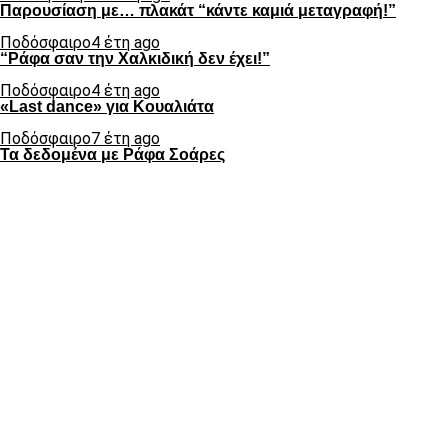
Παρουσίαση με… πλακάτ “κάντε καμιά μεταγραφή!”
Ποδόσφαιρο
4 έτη ago
“Ράφα σαν την Χαλκιδική δεν έχει!”
Ποδόσφαιρο
4 έτη ago
«Last dance» για Κουαλιάτα
Ποδόσφαιρο
7 έτη ago
Τα δεδομένα με Ράφα Σοάρες