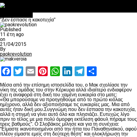
Στο OPEN τα προκριματικά, στη NOVA τα του πρωταθλήματος
Σαν σήμερα: Οταν “έφυγε” ο Λόραντ
πρωτοσέλιδο
“Δεν έσπασε η κακοτυχία”
Published
11 έτη ago
on
21/04/2015
By
paokrevolution
Facebook
Twitter
Email
Pinterest
WhatsApp
LinkedIn
Telegram
Μοιραστ
Μέσα από την επίσημη ιστοσελίδα του, ο Μακ σχολίασε την
νίκη της ομάδας του στην Κέρκυρα αλλά ιδιαίτερο ενδιαφέρον
έχει η αναφορά στη δική του χαμένη ευκαιρία στο ματς:
«Θα μπορούσαμε να προηγηθούμε από το πρώτο κιόλας
ημίχρονο, αλλά δεν αξιοποιήσαμε τις ευκαιρίες μας. Μια από
αυτές ήταν δική μου.Συγγνώμη που δεν έσπασα την κακοτυχία,
αλλά η στιγμή να γίνει αυτό όλο και πλησιάζει. Ευτυχώς λίγο
πριν το τέλος με μια πολύ όμορφη εκτέλεση φάουλ πήραμε τους
τρεις βαθμούς”. Ο Σλοβάκος μίλησε και για τη συνέχεια:
“Είμαστε ικανοποιημένοι από την ήττα του Παναθηναϊκού, αφού
πλέον είμαστε εμείς στη δεύτερη θέση” και ολοκλήρωση την