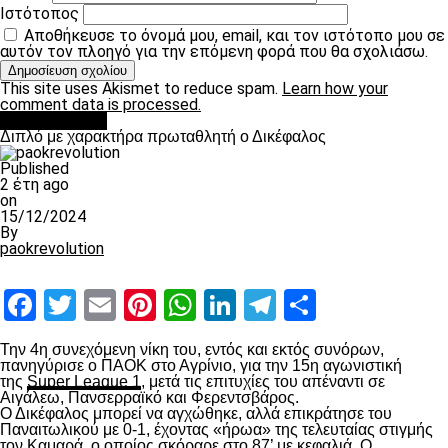
Ιστότοπος
Αποθήκευσε το όνομά μου, email, και τον ιστότοπο μου σε
αυτόν τον πλοηγό για την επόμενη φορά που θα σχολιάσω.
This site uses Akismet to reduce spam.
Learn how your
comment data is processed.
πρωτοσέλιδο
Διπλό με χαρακτήρα πρωταθλητή ο Δικέφαλος
Published
2 έτη ago
on
15/12/2024
By
paokrevolution
Facebook
Twitter
Email
Pinterest
WhatsApp
LinkedIn
Telegram
Μοιραστ
Την 4
η
συνεχόμενη νίκη του, εντός και εκτός συνόρων,
πανηγύρισε ο ΠΑΟΚ στο Αγρίνιο, για την 15
η
αγωνιστική
της
Super League 1
, μετά τις επιτυχίες του απέναντι σε
Αιγάλεω, Πανσερραϊκό και Φερεντσβάρος.
Ο Δικέφαλος μπορεί να αγχώθηκε, αλλά επικράτησε του
Παναιτωλικού με 0-1, έχοντας «ήρωα» της τελευταίας στιγμής
τον Καμαρά, ο οποίος σκόραρε στο 87’ με κεφαλιά. Ο