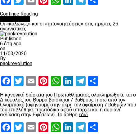
Facebook
Twitter
Email
Pinterest
WhatsApp
LinkedIn
Telegram
Μοιραστ
Continue Reading
Ποδόσφαιρο
Οι «κολώνες» και οι «απογοητεύσεις» στις πρώτες 26
αγωνιστικές
Published
6 έτη ago
on
11/03/2020
By
paokrevolution
Facebook
Twitter
Email
Pinterest
WhatsApp
LinkedIn
Telegram
Μοιραστ
Η κανονική διάρκεια του Πρωταθλήματος ολοκληρώθηκε και ο
Δικέφαλος του Βορρά βρίσκεται 7 βαθμούς πίσω από τον
Ολυμπιακό (αφήνουμε στην άκρη την αφαίρεση 7 βαθμών που
του επιβλήθηκε πρωτόδικα αφού υπάρχει και η αυριανή
εκδίκαση στην Εφέσεων). Το άρθρο
εδώ
Facebook
Twitter
Email
Pinterest
WhatsApp
LinkedIn
Telegram
Μοιραστ