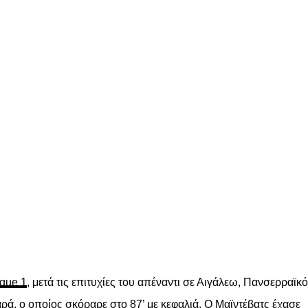
gue 1
, μετά τις επιτυχίες του απέναντι σε Αιγάλεω, Πανσερραϊκό
ρά, ο οποίος σκόραρε στο 87’ με κεφαλιά. Ο Μαϊντέβατς έχασε