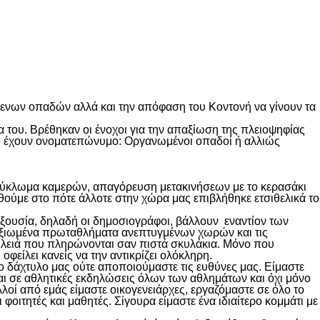
ενων οπαδών αλλά και την απόφαση του Κοντονή να γίνουν τα
του. Βρέθηκαν οι ένοχοι για την απαξίωση της πλειοψηφίας
 και έχουν ονοματεπώνυμο: Οργανωμένοι οπαδοί ή αλλιώς
τό κύκλωμα καμερών, απαγόρευση μετακινήσεων με το κερασάκι
ρθούμε στο πότε άλλοτε στην χώρα μας επιβλήθηκε ετσιθελικά το
η εξουσία, δηλαδή οι δημοσιογράφοι, βάλλουν εναντίον των
αξιωμένα πρωταθλήματα ανεπτυγμένων χωρών και τις
ουλειά που πληρώνονται σαν πιστά σκυλάκια. Μόνο που
οφείλει κανείς να την αντικρίζει ολόκληρη.
ο δάχτυλο μας ούτε αποποιούμαστε τις ευθύνες μας. Είμαστε
αι σε αθλητικές εκδηλώσεις όλων των αθλημάτων και όχι μόνο
οί από εμάς είμαστε οικογενειάρχες, εργαζόμαστε σε όλο το
φοιτητές και μαθητές. Σίγουρα είμαστε ένα ιδιαίτερο κομμάτι με