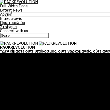
Full-Width Page
Latest News
Αρχική
Επικοινωνία
Πρωτοσέλιδο
Στοίχημα
Connect with us
PAOKREVOLUTION
“Δεν είμαστε ούτε υπόκοσμος, ούτε ναρκομανείς, ούτε ανε
Ποδόσφαιρο
«Πλέον έχουμε αλλάξει σαν ομάδα, παίξαμε σαν ένα»
«Το πιο σημαντικό είναι η αυτοπεποίθηση των ποδοσφαιριστώ
«Πάμε να διεκδικήσουμε την οκτάδα»
«Είναι απόλαυση να παίζεις για τον κόσμο του ΠΑΟΚ»
«Θα τα δώσουμε όλα κόντρα στη Λιόν για την οκτάδα»
Μπάσκετ
Αλλαγή ώρας με Σπόρτινγκ και Μπιλμπάο