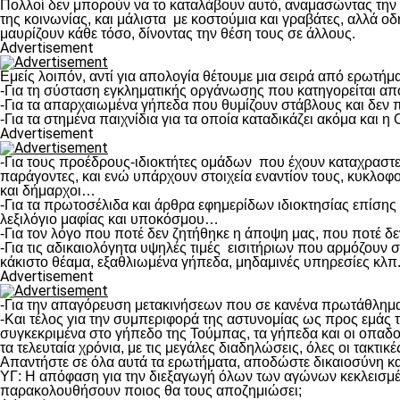
Πολλοί δεν μπορούν να το καταλάβουν αυτό, αναμασώντας την μπα
της κοινωνίας, και μάλιστα με κοστούμια και γραβάτες, αλλά 
μαυρίζουν κάθε τόσο, δίνοντας την θέση τους σε άλλους.
Advertisement
Εμείς λοιπόν, αντί για απολογία θέτουμε μια σειρά από ερωτήμα
-Για τη σύσταση εγκληματικής οργάνωσης που κατηγορείται α
-Για τα απαρχαιωμένα γήπεδα που θυμίζουν στάβλους και δεν π
-Για τα στημένα παιχνίδια για τα οποία καταδικάζει ακόμα και 
Advertisement
-Για τους προέδρους-ιδιοκτήτες ομάδων που έχουν καταχραστεί
παράγοντες, και ενώ υπάρχουν στοιχεία εναντίον τους, κυκλοφ
και δήμαρχοι…
-Για τα πρωτοσέλιδα και άρθρα εφημερίδων ιδιοκτησίας επίση
λεξιλόγιο μαφίας και υποκόσμου…
-Για τον λόγο που ποτέ δεν ζητήθηκε η άποψη μας, που ποτέ δ
-Για τις αδικαιολόγητα υψηλές τιμές εισιτήριων που αρμόζου
κάκιστο θέαμα, εξαθλιωμένα γήπεδα, μηδαμινές υπηρεσίες κλπ
Advertisement
-Για την απαγόρευση μετακινήσεων που σε κανένα πρωτάθλημα 
-Και τέλος για την συμπεριφορά της αστυνομίας ως προς εμάς 
συγκεκριμένα στο γήπεδο της Τούμπας, τα γήπεδα και οι οπαδοί
τα τελευταία χρόνια, με τις μεγάλες διαδηλώσεις, όλες οι τακ
Απαντήστε σε όλα αυτά τα ερωτήματα, αποδώστε δικαιοσύνη και 
YΓ: Η απόφαση για την διεξαγωγή όλων των αγώνων κεκλεισμένω
παρακολουθήσουν ποιος θα τους αποζημιώσει;