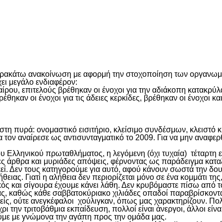
είτε
παρακάτω ανακοίνωση με αφορμή την στοχοποίηση των οργανωμ
ει μεγάλο ενδιαφέρον:
υ, επιτελούς βρέθηκαν οι ένοχοι για την αδιάκοπη κατακρύλα 
θηκαν οι ένοχοι για τις άδειες κερκίδες, βρέθηκαν οι ένοχοι
ξει στη πυρά: ονομαστικό εισιτήριο, κλείσιμο συνδέσμων, κλεισ
α τον αναίρεσε ως αντισυνταγματικό το 2009. Για να μην αναφε
ν του Ελληνικού πρωταθλήματος, η λεγόμενη (όχι τυχαία) τέταρτ
ς άρθρα και μυριάδες απόψεις, φέρνοντας ως παράδειγμα κατ
κεί. Δεν τους κατηγορούμε για αυτό, αφού κάνουν σωστά την δ
ας. Γιατί η αλήθεια δεν περιορίζεται μόνο σε ένα κομμάτι της, 
κός και σίγουρα έχουμε κάνει λάθη. Δεν κρυβόμαστε πίσω από τ
ίας, καθώς κάθε σαββατοκύριακο χιλιάδες οπαδοί παραβρίσκοντ
ίς, ούτε ανεγκέφαλοι χούλιγκαν, όπως μας χαρακτηρίζουν. Πολλ
την τριτοβάθμια εκπαίδευση, πολλοί είναι άνεργοι, άλλοι είναι 
γούμε με γνώμονα την αγάπη προς την ομάδα μας.