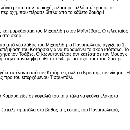
 πλάγια μέσα στην περιοχή, πλάσαρε, αλλά απέκρουσε σε
 περιοχή, που πέρασε δίπλα από το κάθετο δοκάρι!
 και μαρκάρισμα του Μιχαηλίδη στον Μαϊντέβατς. Ο τελευταίος
ά στο σκορ.
ιτα από νέο λάθος του Μιχαηλίδη, ο Παναιτωλικός άγγιξε το 1-
επέμβαση του Κοτάρσκι για να παραμείνει το σκορ ισόπαλο. Το
χησε τον Τσάβες. Ο Κωνσταντέλιας αντικατέστησε τον Μουργκ
κή στην επανάληψη ήρθε στο 54′, με άστοχο σουτ του Σάστρε
ήκε απέναντι από τον Κοτάρσκι, αλλά ο Κροάτης τον νίκησε. Η
ες προ του επερχόμενου Τισουντάλι.
 Καμαρά είδε σε κεφαλιά του τη μπάλα να φεύγει ελάχιστα
 έστειλε τη μπάλα στο βάθος της εστίας του Παναιτωλικού,