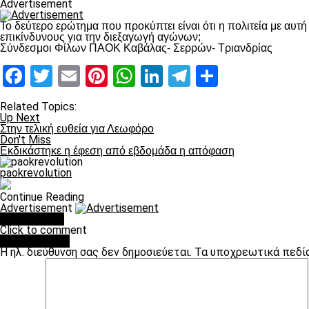
Advertisement
Το δεύτερο ερώτημα που προκύπτει είναι ότι η πολιτεία με αυ
επικίνδυνους για την διεξαγωγή αγώνων;
Σύνδεσμοι Φίλων ΠΑΟΚ Καβάλας- Σερρών- Τριανδρίας
Facebook
Twitter
Email
Pinterest
WhatsApp
LinkedIn
Telegram
Μοιραστ
Related Topics:
Up Next
Στην τελική ευθεία για Λεωφόρο
Don't Miss
Εκδικάστηκε η έφεση από εβδομάδα η απόφαση
paokrevolution
Continue Reading
Advertisement
You may like
Click to comment
Leave a Reply
Η ηλ. διεύθυνση σας δεν δημοσιεύεται.
Τα υποχρεωτικά πεδί