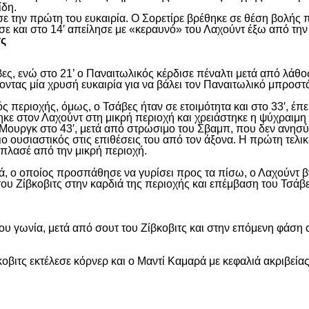
ίδη.
ασε την πρώτη του ευκαιρία. Ο Σορετίρε βρέθηκε σε θέση βολής
σε και στο 14′ απείλησε με «κεραυνό» του Λαχούντ έξω από την
τς
ς, ενώ στο 21’ ο Παναιτωλικός κέρδισε πέναλτι μετά από λάθος
νοντας μία χρυσή ευκαιρία για να βάλει τον Παναιτωλικό μπροστ
ς περιοχής, όμως, ο Τσάβες ήταν σε ετοιμότητα και στο 33′, έπε
ε στον Λαχούντ στη μικρή περιοχή και χρειάστηκε η ψύχραιμη 
Μουργκ στο 43′, μετά από στρώσιμο του Σβαμπ, που δεν ανησύ
ιο ουσιαστικός στις επιθέσεις του από τον άξονα. Η πρώτη τελι
ε πλασέ από την μικρή περιοχή.
, ο οποίος προσπάθησε να γυρίσει προς τα πίσω, ο Λαχούντ βγ
ου Ζίβκοβιτς στην καρδιά της περιοχής και επέμβαση του Τσάβ
ου γωνία, μετά από σουτ του Ζίβκοβιτς και στην επόμενη φάση ο
οβιτς εκτέλεσε κόρνερ και ο Μαντί Καμαρά με κεφαλιά ακριβείας