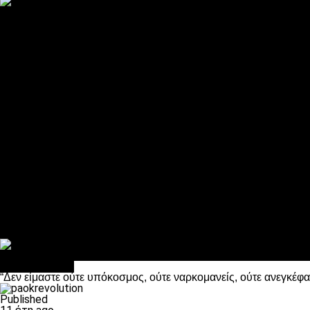
ΠΑΟΚ και τηλεοπτικά: αποκλειστικά απόφαση Σαββίδη
Αντίπαλοι
Νέα προβλήματα στην Μπέτις πριν την Τούμπα
Επίσημο «stop» στους φίλους του ΠΑΟΚ στο Αγρίνιο
Η Λιόν «σφυροκόπησε» τη Μονακό και πλησιάζει στο Champio
ΠΑΟΚ: Τι έκαναν οι αντίπαλοί του στο Europa League
Η Ριέκα διέκοψε την εγγραφή μελών ενόψει… ΠΑΟΚ
Διάφορα
Πέθανε ο μπαμπάς του Γιαννάκη, Λουκάς Μήλιος
ΣΦ ΠΑΟΚ Θύρα 4: Ανακοίνωσε οδική εκδρομή για τον αγώνα με
Κανείς δεν ξέχασε τα έξι αετόπουλα
Στο OPEN τα προκριματικά, στη NOVA τα του πρωταθλήματος
Σαν σήμερα: Οταν “έφυγε” ο Λόραντ
πρωτοσέλιδο
“Δεν είμαστε ούτε υπόκοσμος, ούτε ναρκομανείς, ούτε ανεγκέφα
Published