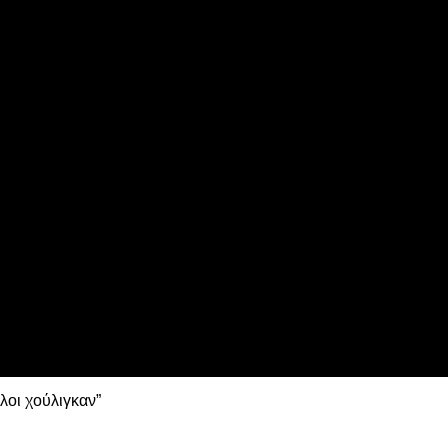
ns League
 τη Λιλ
λοι χούλιγκαν”