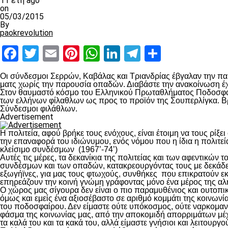
11 έτη ago
on
05/03/2015
By
paokrevolution
Facebook
Twitter
Email
Pinterest
WhatsApp
LinkedIn
Telegram
Μοιραστ
Οι σύνδεσμοι Σερρών, Καβάλας και Τριανδρίας έβγαλαν την 
ματς χωρίς την παρουσία οπαδών. Διαβάστε την ανακοίνωση έχ
Στον θαυμαστό κόσμο του Ελληνικού Πρωταθλήματος Ποδοσφαίρο
των ελλήνων φίλαθλων ως προς το προϊόν της Σουπερλίγκα. Βρέ
Σύνδεσμοι φιλάθλων.
Advertisement
Η πολιτεία, αφού βρήκε τους ενόχους, είναι έτοιμη να τους ρί
την επαναφορά του ιδιώνυμου, ενός νόμου που η ίδια η πολιτεί
κλείσιμο συνδέσμων (1967’-74’)
Αυτές τις μέρες, τα δεκανίκια της πολιτείας και των αφεντικώ
συνδέσμων και των οπαδών, κατακρεουργόντας τους με δεκάδε
εξωγήϊνες, για μας τους φτωχούς, συνθήκες που επικρατούν ε
επηρεάζουν την κοινή γνώμη γράφοντας μόνο ένα μέρος της αλήθει
Ο χώρος μας σίγουρα δεν είναι ο πιο παραμυθένιος και ουτοπι
όμως και εμείς ένα αξιοσέβαστο σε αριθμό κομμάτι της κοινων
του ποδοσφαίρου. Δεν είμαστε ούτε υπόκοσμος, ούτε ναρκομανε
φάσμα της κοινωνίας μας, από την αποκομιδή απορριμάτων μέχρι 
τα καλά του και τα κακά του, αλλά είμαστε γνήσιοι και λειτουρ