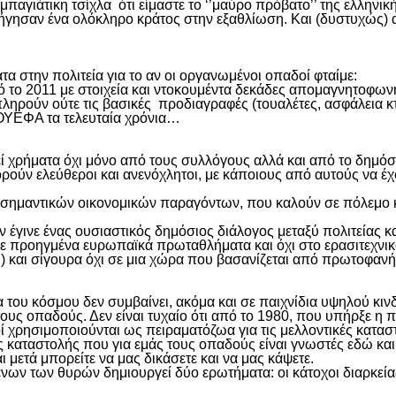
γιάτικη τσίχλα ότι είμαστε το ‘’μαύρο πρόβατο’’ της ελληνικής
οδήγησαν ένα ολόκληρο κράτος στην εξαθλίωση. Και (δυστυχώς)
τα στην πολιτεία για το αν οι οργανωμένοι οπαδοί φταίμε:
πό το 2011 με στοιχεία και ντοκουμέντα δεκάδες απομαγνητοφ
ληρούν ούτε τις βασικές προδιαγραφές (τουαλέτες, ασφάλεια κτ
η ΟΥΕΦΑ τα τελευταία χρόνια…
 χρήματα όχι μόνο από τους συλλόγους αλλά και από το δημόσιο
ορούν ελεύθεροι και ανενόχλητοι, με κάποιους από αυτούς να έ
ς σημαντικών οικονομικών παραγόντων, που καλούν σε πόλεμο κ
εν έγινε ένας ουσιαστικός δημόσιος διάλογος μεταξύ πολιτεία
ν σε προηγμένα ευρωπαϊκά πρωταθλήματα και όχι στο ερασιτεχν
.) και σίγουρα όχι σε μια χώρα που βασανίζεται από πρωτοφαν
του κόσμου δεν συμβαίνει, ακόμα και σε παιχνίδια υψηλού κι
τους οπαδούς. Δεν είναι τυχαίο ότι από το 1980, που υπήρξε η
 χρησιμοποιούνται ως πειραματόζωα για τις μελλοντικές καταστ
τικές καταστολής που για εμάς τους οπαδούς είναι γνωστές εδώ
μετά μπορείτε να μας δικάσετε και να μας κάψετε.
ν των θυρών δημιουργεί δύο ερωτήματα: οι κάτοχοι διαρκείας ε