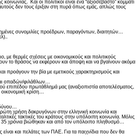
 κοινωνίας. Και οι πολιτικοί είναι ένα “αξιοσέβαστο” κομμάτι
 αυτούς δεν τους έριξαν στη πυρά όπως εμάς, απλώς τους
ωνημένες συνομιλίες προέδρων, παραγόντων, διαιτητών…
λ)..
, με θερμές σχέσεις με οικονομικούς και πολιτικούς
χουν το θράσος να εκφέρουν και άποψη και να βγαίνουν ακόμα
αι προάγουν την βία με εμετικούς χαρακτηρισμούς και
ς και οπαδών/φιλάθλων…
ικού επιπέδου πρωτάθλημά μας (αναξιοπιστία αποτελέσματος,
ή οικονομική κρίση…
νδύνου…
 πρώτη χρήση δακρυγόνων στην ελληνική κοινωνία και
αλτικές τακτικές του κράτους στην υπόλοιπη κοινωνία. Μόλις
 και 35 χρόνια βιώθηκαν και από τον υπόλοιπο πληθυσμό…
ίναι και πελάτες των ΠΑΕ. Για τα παιχνίδια που δεν θα