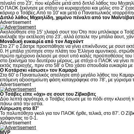
πέναλτι στο 23’, που κέρδισε μετά από διπλό λάθος του Μιχαηλ
Ο ΠΑΟΚ ξεκίνησε με στόχο να κυριαρχήσει και μόλις στο 2′ έχ
κόρνερ ο Τσάβες.Από το 10’ και μετά ο Παναιτωλικός ισορρόπη
Διπλό λάθος Μιχαηλίδη, χαμένο πέναλτι από τον Μαϊντέβα
Advertisement
Ακολούθησε στο 15′ χλιαρό σουτ του Ότο που μπλόκαρε ο Τσάβε
ανέλαβε την εκτέλεση στο 23’, αλλά έστειλε την μπάλα άουτ, χά
Μοναδική ευκαιρία από τον Λαχούντ
Στο 27′ ο Σάστρε προσπάθησε να γίνει επικίνδυνος με σουτ εκτό
0. Η μπάλα χτύπησε στην πλάτη του Έλληνα αμυντικού, στρώθηκ
πρώτο ημίχρονο έκλεισε με σουτ υπό καλές προϋποθέσεις του 
στο ξεκίνημα του δευτέρου μέρους, με στόχο ο ΠΑΟΚ να γίνει π
εκτός περιοχής, πριν στο 58′ ο Ότο χάσει σπουδαία ευκαιρία μ
Ο Κοτάρσκι «έσωσε» τον Καμαρά
Στο 60’ ο Παναιτωλικός απείλησε από μεγάλο λάθος του Καμαρά
επόμενη αξιοσημείωτη φάση καταγράφηκε στο 78’, με γύρισμα τ
Advertisement
Ο Τσάβες είπε «όχι» σε σουτ του Ζίβκοβιτς
Δύο λεπτά αργότερα, ο Τσάβες έσωσε με το πόδι στην κλειστή τ
πάνω από την εστία.
Λύτρωση στο 87’
Το πολυπόθητο γκολ για τον ΠΑΟΚ ήρθε, τελικά, στο 87′. Ο Ζίβκ
γράφοντας το 0-1.
Advertisement
MVP