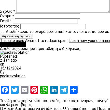
Σχόλιο
*
Όνομα
*
Email
*
Ιστότοπος
Αποθήκευσε το όνομά μου, email, και τον ιστότοπο μου σ
This site uses Akismet to reduce spam.
Learn how your commen
πρωτοσέλιδο
Διπλό με χαρακτήρα πρωταθλητή ο Δικέφαλος
Published
2 έτη ago
on
15/12/2024
By
paokrevolution
Facebook
Twitter
Email
Pinterest
WhatsApp
LinkedIn
Telegram
Μοιραστ
Την 4
η
συνεχόμενη νίκη του, εντός και εκτός συνόρων, πανηγύρ
και Φερεντσβάρος.
Ο Δικέφαλος μπορεί να αγχώθηκε, αλλά επικράτησε του Παναιτω