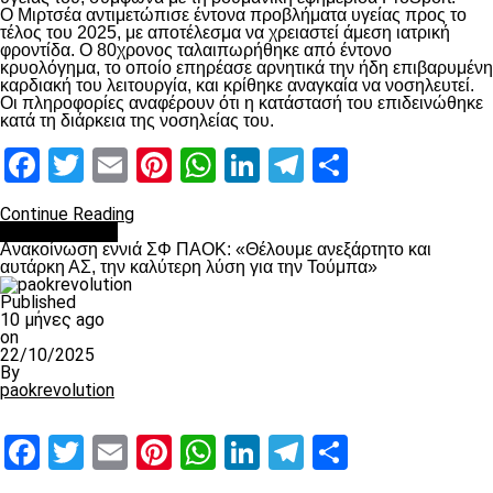
Ο Μιρτσέα αντιμετώπισε έντονα προβλήματα υγείας προς το
τέλος του 2025, με αποτέλεσμα να χρειαστεί άμεση ιατρική
φροντίδα. Ο 80χρονος ταλαιπωρήθηκε από έντονο
κρυολόγημα, το οποίο επηρέασε αρνητικά την ήδη επιβαρυμένη
καρδιακή του λειτουργία, και κρίθηκε αναγκαία να νοσηλευτεί.
Οι πληροφορίες αναφέρουν ότι η κατάστασή του επιδεινώθηκε
κατά τη διάρκεια της νοσηλείας του.
Facebook
Twitter
Email
Pinterest
WhatsApp
LinkedIn
Telegram
Μοιραστ
Continue Reading
Επικαιρότητα
Ανακοίνωση εννιά ΣΦ ΠΑΟΚ: «Θέλουμε ανεξάρτητο και
αυτάρκη ΑΣ, την καλύτερη λύση για την Τούμπα»
Published
10 μήνες ago
on
22/10/2025
By
paokrevolution
Facebook
Twitter
Email
Pinterest
WhatsApp
LinkedIn
Telegram
Μοιραστ