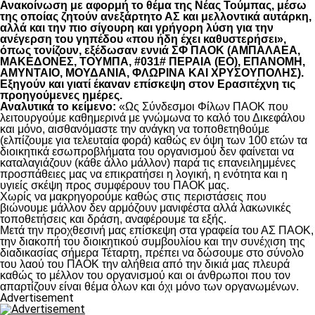
Ανακοίνωση με αφορμή το θέμα της Νέας Τούμπας, μέσω
της οποίας ζητούν ανεξάρτητο ΑΣ και μελλοντικά αυτάρκη,
αλλά και την πιο σίγουρη και γρήγορη λύση για την
ανέγερση του γηπέδου «που ήδη έχει καθυστερήσει»,
όπως τονίζουν, εξέδωσαν εννιά ΣΦ ΠΑΟΚ (ΑΜΠΑΛΑΕΑ,
ΜΑΚΕΔΟΝΕΣ, ΤΟΥΜΠΑ, #031# ΠΕΡΑΙΑ (ΕΟ), ΕΠΑΝΟΜΗ,
ΑΜΥΝΤΑΙΟ, ΜΟΥΔΑΝΙΑ, ΦΛΩΡΙΝΑ ΚΑΙ ΧΡΥΣΟΥΠΟΛΗΣ).
Εξηγούν και γιατί έκαναν επίσκεψη στον Ερασιτέχνη τις
προηγούμενες ημέρες.
Αναλυτικά το κείμενο:
«Ως Σύνδεσμοι Φίλων ΠΑΟΚ που
λειτουργούμε καθημερινά με γνώμωνα το καλό του Δικεφάλου
και μόνο, αισθανόμαστε την ανάγκη να τοποθετηθούμε
(ελπίζουμε για τελευταία φορά) καθώς εν όψη των 100 ετών τα
διοικητικά εσωπροβλήματα του οργανισμού δεν φαίνεται να
καταλαγιάζουν (κάθε άλλο μάλλον) παρά τις επανειλημμένες
προσπάθειες μας να επικρατήσει η λογική, η ενότητα και η
υγιείς σκέψη προς συμφέρουν του ΠΑΟΚ μας.
Χωρίς να μακρηγορούμε καθώς στις περιστάσεις που
βιώνουμε μάλλον δεν αρμόζουν μανιφέστα αλλά λακωνικές
τοποθετήσεις και δράση, αναφέρουμε τα εξής.
Μετά την προχθεσινή μας επίσκεψη στα γραφεία του ΑΣ ΠΑΟΚ,
την διακοπή του διοικητικού συμβουλίου και την συνέχιση της
διαδικασίας σήμερα Τέταρτη, πρέπει να δώσουμε στο σύνολο
του λαού του ΠΑΟΚ την αλήθεια από την δικιά μας πλευρά
καθώς το μέλλον του οργανισμού και οι άνθρωποι που τον
απαρτίζουν είναι θέμα όλων και όχι μόνο των οργανωμένων.
Advertisement