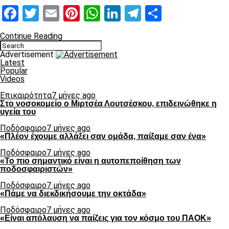
Facebook
Twitter
Email
Pinterest
WhatsApp
LinkedIn
Telegram
Μοιραστ
Continue Reading
Advertisement
Latest
Popular
Videos
Επικαιρότητα
7 μήνες ago
Στο νοσοκομείο ο Μιρτσέα Λουτσέσκου, επιδεινώθηκε η
υγεία του
Ποδόσφαιρο
7 μήνες ago
«Πλέον έχουμε αλλάξει σαν ομάδα, παίξαμε σαν ένα»
Ποδόσφαιρο
7 μήνες ago
«Το πιο σημαντικό είναι η αυτοπεποίθηση των
ποδοσφαιριστών»
Ποδόσφαιρο
7 μήνες ago
«Πάμε να διεκδικήσουμε την οκτάδα»
Ποδόσφαιρο
7 μήνες ago
«Είναι απόλαυση να παίζεις για τον κόσμο του ΠΑΟΚ»