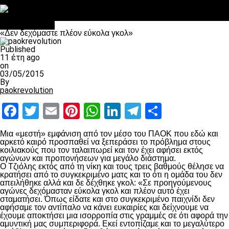
Στο OPEN τα προκριματικά, στη NOVA τα του πρωταθλήματος
Σαν σήμερα: Οταν “έφυγε” ο Λόραντ
Επικαιρότητα
«Δεν δεχόμαστε πλέον εύκολα γκολ»
Published
11 έτη ago
on
03/05/2015
By
paokrevolution
Facebook
Twitter
Email
Pinterest
WhatsApp
LinkedIn
Telegram
Μοιραστ
Μια «μεστή» εμφάνιση από τον μέσο του ΠΑΟΚ που εδώ και
αρκετό καιρό προσπαθεί να ξεπεράσει το πρόβλημα στους
κοιλιακούς που τον ταλαιπωρεί και τον έχει αφήσει εκτός
αγώνων και προπονήσεων για μεγάλο διάστημα.
Ο Τζιόλης εκτός από τη νίκη και τους τρεις βαθμούς θέλησε να
κρατήσει από το συγκεκριμένο ματς και το ότι η ομάδα του δεν
απειλήθηκε αλλά και δε δέχθηκε γκολ: «Σε προηγούμενους
αγώνες δεχόμασταν εύκολα γκολ και πλέον αυτό έχει
σταματήσει. Όπως είδατε και στο συγκεκριμένο παιχνίδι δεν
αφήσαμε τον αντίπαλο να κάνει ευκαιρίες και δείχνουμε να
έχουμε αποκτήσει μια ισορροπία στις γραμμές σε ότι αφορά την
αμυντική μας συμπεριφορά. Εκεί εντοπίζαμε και το μεγαλύτερο