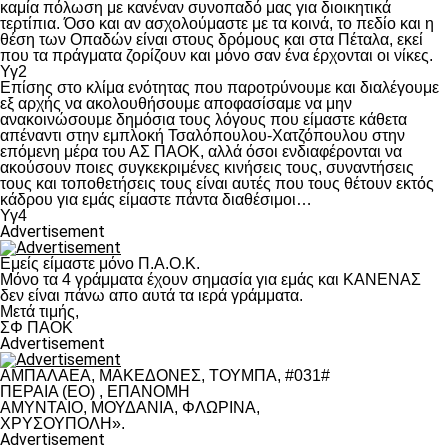
καμία πόλωση με κανέναν συνοπαδό μας για διοικητικά
τερτίπια. Όσο και αν ασχολούμαστε με τα κοινά, το πεδίο και η
θέση των Οπαδών είναι στους δρόμους και στα Πέταλα, εκεί
που τα πράγματα ζορίζουν και μόνο σαν ένα έρχονται οι νίκες.
Υγ2
Επίσης στο κλίμα ενότητας που παροτρύνουμε και διαλέγουμε
εξ αρχής να ακολουθήσουμε αποφασίσαμε να μην
ανακοινώσουμε δημόσια τους λόγους που είμαστε κάθετα
απέναντι στην εμπλοκή Τσαλόπουλου-Χατζόπουλου στην
επόμενη μέρα του ΑΣ ΠΑΟΚ, αλλά όσοι ενδιαφέρονται να
ακούσουν ποιες συγκεκριμένες κινήσεις τους, συναντήσεις
τους και τοποθετήσεις τους είναι αυτές που τους θέτουν εκτός
κάδρου για εμάς είμαστε πάντα διαθέσιμοι…
Υγ4
Advertisement
Εμείς είμαστε μόνο Π.Α.Ο.Κ.
Μόνο τα 4 γράμματα έχουν σημασία για εμάς και ΚΑΝΕΝΑΣ
δεν είναι πάνω απο αυτά τα ιερά γράμματα.
Μετά τιμής,
ΣΦ ΠΑΟΚ
Advertisement
ΑΜΠΑΛΑΕΑ, ΜΑΚΕΔΟΝΕΣ, ΤΟΥΜΠΑ, #031#
ΠΕΡΑΙΑ (ΕΟ) , ΕΠΑΝΟΜΗ
ΑΜΥΝΤΑΙΟ, ΜΟΥΔΑΝΙΑ, ΦΛΩΡΙΝΑ,
ΧΡΥΣΟΥΠΟΛΗ».
Advertisement