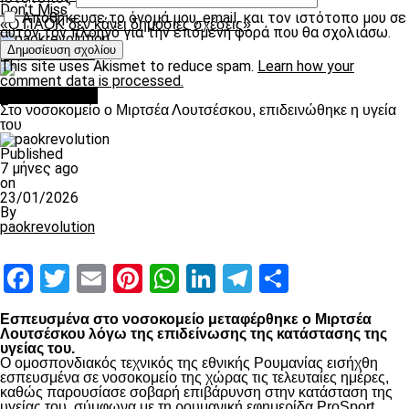
Don't Miss
Αποθήκευσε το όνομά μου, email, και τον ιστότοπο μου σε
«Ο ΠΑΟΚ δεν κάνει δημόσιες σχέσεις»
αυτόν τον πλοηγό για την επόμενη φορά που θα σχολιάσω.
paokrevolution
This site uses Akismet to reduce spam.
Learn how your
comment data is processed.
Επικαιρότητα
Στο νοσοκομείο ο Μιρτσέα Λουτσέσκου, επιδεινώθηκε η υγεία
του
Published
7 μήνες ago
on
23/01/2026
By
paokrevolution
Facebook
Twitter
Email
Pinterest
WhatsApp
LinkedIn
Telegram
Μοιραστ
Εσπευσμένα στο νοσοκομείο μεταφέρθηκε ο Μιρτσέα
Λουτσέσκου λόγω της επιδείνωσης της κατάστασης της
υγείας του.
Ο ομοσπονδιακός τεχνικός της εθνικής Ρουμανίας εισήχθη
εσπευσμένα σε νοσοκομείο της χώρας τις τελευταίες ημέρες,
καθώς παρουσίασε σοβαρή επιβάρυνση στην κατάσταση της
υγείας του, σύμφωνα με τη ρουμανική εφημερίδα ProSport.