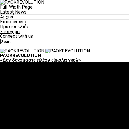
Full-Width Page
Latest News
Αρχική
Επικοινωνία
Πρωτοσέλιδο
Στοίχημα
Connect with us
PAOKREVOLUTION
«Δεν δεχόμαστε πλέον εύκολα γκολ»
Ποδόσφαιρο
«Πλέον έχουμε αλλάξει σαν ομάδα, παίξαμε σαν ένα»
«Το πιο σημαντικό είναι η αυτοπεποίθηση των
ποδοσφαιριστών»
«Πάμε να διεκδικήσουμε την οκτάδα»
«Είναι απόλαυση να παίζεις για τον κόσμο του ΠΑΟΚ»
«Θα τα δώσουμε όλα κόντρα στη Λιόν για την οκτάδα»
Μπάσκετ