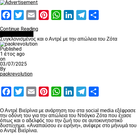
Facebook
Twitter
Email
Pinterest
WhatsApp
LinkedIn
Telegram
Μοιραστ
Continue Reading
Επικαιρότητα
Συγκλονισμένος και ο Αντρέ με την απώλεια του Ζότα
Published
1 έτος ago
on
03/07/2025
By
paokrevolution
Facebook
Twitter
Email
Pinterest
WhatsApp
LinkedIn
Telegram
Μοιραστ
Ο Αντρέ Βιεϊρίνια με ανάρτηση του στα social media εξέφρασε
την οδύνη του για την απώλεια του Ντιόγκο Ζότα που έχασε
όπως και ο αδελφός του την ζωή του σε αυτοκινητιστικό
δυστύχημα. «Αναπαύσου εν ειρήνη», ανέφερε στο μήνυμά του
ο Αντρέ Βιεϊρίνια.