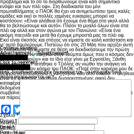
πρόβλημα και το ότι το διορθώνουμε είναι κάτι σημαντικό
ενόψει και των πλέι οφ». Στη διαδικασία του μίνι
πρωταθλήματος ο ΠΑΟΚ θα έχει να αντιμετωπίσει τρεις καλές
ομάδες και εκεί οι πολλές χαμένες ευκαιρίες μπορεί να
κοστίσουν: «Είναι αλήθεια ότι έχουμε ένα θέμα στο γκολ αλλά
θα το βελτιώσουμε και αυτό». Πλέον το μυαλό όλων είναι στα
πλέι οφ αλλά και στον αγώνα με τον Πανιώνιο: «Είναι ένα
ακόμη παιχνίδι και μετά θα έχουμε μπροστά μας τα πλέι οφ.
Εκεί είναι σκοπός και στόχος να είμαστε σε καλή κατάσταση και
γι’ αυτό δουλεύουμε. Πιστεύω ότι στις 20 Μάη που αρχίζει αυτή
Continue Reading
η διαδικασία θα είμαστε σε θέση να διεκδικήσουμε την πρώτη
Advertisement
θέση». Άλλο ένα παιχνίδι στην Τούμπα όμως που ο κόσμος δεν
You may like
έδωσε το «παρών» και το ίδιο είχε γίνει με Εργοτέλη, Ξάνθη
Click to comment
αλλά και ΠΑΣ. Ρωτήθηκε ο Τζιόλης αν νιώθει την ανάγκη να
Leave a Reply
απευθυνθεί στον κόσμο του ΠΑΟΚ: «Ποτέ στην καριέρα μου δε
Η ηλ. διεύθυνση σας δεν δημοσιεύεται.
Τα υποχρεωτικά
θέλησα να απευθυνθώ ή να ζητήσω κάτι από οπαδό. Η αλήθεια
πεδία σημειώνονται με
*
είναι ότι ο κόσμος μας είναι δυσαρεστημένος αφού δεν
καταφέραμε να πετύχουμε τους αρχικούς μας στόχους. Είναι
δεδομένο όμως ότι αν κάνουμε νίκες θα έρθει πίσω. Αυτό
συμβαίνει στο ποδόσφαιρο. Εμείς πάντως θα προσπαθήσουμε
να πάρουμε την πρώτη θέση»
Facebook
Twitter
Email
Pinterest
WhatsApp
LinkedIn
Telegram
Μοιραστ
Σχόλιο
*
Όνομα
*
Related Topics:
Email
*
Up Next
Ρατς: “Η ομάδα είναι σε καλό δρόμο”
Ιστότοπος