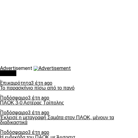
Advertisement
Τάσεις
Επικαιρότητα
3 έτη ago
Το παρασκήνιο πίσω από το πανό
Ποδόσφαιρο
3 έτη ago
ΠΑΟΚ 3-0 Αστέρας Τρίπολης
Ποδόσφαιρο
3 έτη ago
Έκλεισε η μεταγραφή Σαμάτα στον ΠΑΟΚ, μένουν τα
διαδικαστικά
Ποδόσφαιρο
3 έτη ago
Η ενδεκάδα του ΠΑΟΚ με Άιντραχτ