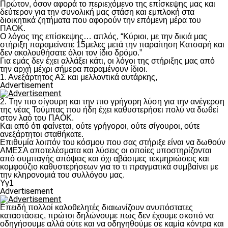
Πρώτον, όσον αφορά το περιεχόμενο της επίσκεψης μας και
δεύτερον για την συνολική μας στάση και εμπλοκή στα
διοικητικά ζητήματα που αφορούν την επόμενη μέρα του
ΠΑΟΚ.
Ο λόγος της επίσκεψης… απλός, “Κύριοι, με την δικιά μας
στήριξη παραμείνατε 15μελες μετά την παραίτηση Κατσαρή και
δεν ακολουθήσατε όλοι τον ίδιο δρόμο.”
Για εμάς δεν έχει αλλάξει κάτι, οι λόγοι της στήριξης μας από
την αρχή μέχρι σήμερα παραμένουν ίδιοι.
1. Ανεξάρτητος ΑΣ και μελλοντικά αυτάρκης,
Advertisement
2. Την πιο σίγουρη και την πιο γρήγορη λύση για την ανέγερση
της νέας Τούμπας που ήδη έχει καθυστερήσει πολύ να δωθεί
στον λαό του ΠΑΟΚ.
Και από ότι φαίνεται, ούτε γρήγοροι, ούτε σίγουροι, ούτε
ανεξάρτητοι σταθήκατε.
Επιθυμία λοιπόν του κόσμου που σας στήριξε είναι να δωθούν
ΑΜΕΣΑ αποτελέσματα και λύσεις οι οποίες υποστηρίζονται
από συμπαγής απόψεις και όχι αβάσιμες τεκμηριώσεις και
κομφούζιο καθυστερήσεων για το τι πραγματικά συμβαίνει με
την κληρονομιά του συλλόγου μας.
Υγ1
Advertisement
Επειδή πολλοί καλοθελητές διαιωνίζουν ανυπόστατες
καταστάσεις, πρώτοι δηλώνουμε πως δεν έχουμε σκοπό να
οδηγήσουμε αλλά ούτε και να οδηγηθούμε σε καμία κόντρα και