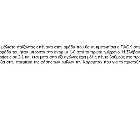
είτε
ι μάλιστα παίζοντας απέναντι στην ομάδα που θα αντιμετωπίσει ο ΠΑΟΚ στ
μάδα του ήταν μπροστά στο σκορ με 1-0 από το πρώτο ημίχρονο. Η Σλόβαν Λ
ρήσεις σε 2-1 και έτσι μετά από έξι αγώνες έχει μόλις πέντε βαθμούς στο 
ίζει στην πρεμιέρα της φάσης των ομίλων την Καραμπάχ που για το πρωτάθλ
είτε