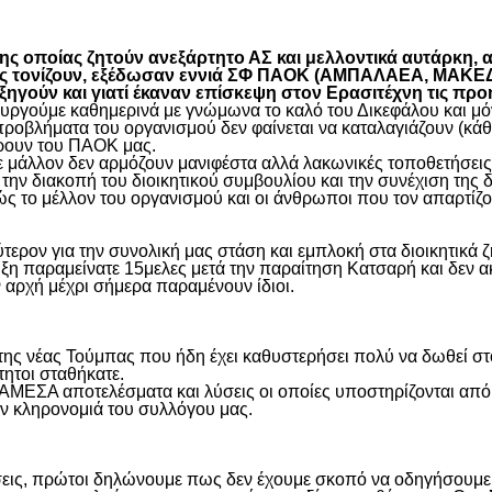
είτε
 οποίας ζητούν ανεξάρτητο ΑΣ και μελλοντικά αυτάρκη, αλ
όπως τονίζουν, εξέδωσαν εννιά ΣΦ ΠΑΟΚ (ΑΜΠΑΛΑΕΑ, ΜΑ
ύν και γιατί έκαναν επίσκεψη στον Ερασιτέχνη τις προ
γούμε καθημερινά με γνώμωνα το καλό του Δικεφάλου και μόνο
προβλήματα του οργανισμού δεν φαίνεται να καταλαγιάζουν (κά
φέρουν του ΠΑΟΚ μας.
μάλλον δεν αρμόζουν μανιφέστα αλλά λακωνικές τοποθετήσεις 
ην διακοπή του διοικητικού συμβουλίου και την συνέχιση της 
ς το μέλλον του οργανισμού και οι άνθρωποι που τον απαρτίζο
ύτερον για την συνολική μας στάση και εμπλοκή στα διοικητικ
ιξη παραμείνατε 15μελες μετά την παραίτηση Κατσαρή και δεν α
ην αρχή μέχρι σήμερα παραμένουν ίδιοι.
η της νέας Τούμπας που ήδη έχει καθυστερήσει πολύ να δωθεί σ
τητοι σταθήκατε.
 ΑΜΕΣΑ αποτελέσματα και λύσεις οι οποίες υποστηρίζονται από
ην κληρονομιά του συλλόγου μας.
εις, πρώτοι δηλώνουμε πως δεν έχουμε σκοπό να οδηγήσουμε α