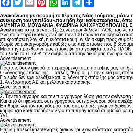
Facebook
Twitter
Email
Pinterest
WhatsApp
LinkedIn
Telegram
Μοιραστ
Ανακοίνωση με αφορμή το θέμα της Νέας Τούμπας, μέσω της
ανέγερση του γηπέδου «που ήδη έχει καθυστερήσει», 
ΑΜΥΝΤΑΙΟ, ΜΟΥΔΑΝΙΑ, ΦΛΩΡΙΝΑ ΚΑΙ ΧΡΥΣΟΥΠΟΛΗΣ). Εξηγο
Αναλυτικά το κείμενο:
«Ως Σύνδεσμοι Φίλων ΠΑΟΚ που λειτουρ
τελευταία φορά) καθώς εν όψη των 100 ετών τα διοικητικά εσω
επικρατήσει η λογική, η ενότητα και η υγιείς σκέψη προς συμ
Χωρίς να μακρηγορούμε καθώς στις περιστάσεις που βιώνουμε 
Μετά την προχθεσινή μας επίσκεψη στα γραφεία του ΑΣ ΠΑΟΚ, τ
του λαού του ΠΑΟΚ την αλήθεια από την δικιά μας πλευρά καθώ
Advertisement
Πρώτον, όσον αφορά το περιεχόμενο της επίσκεψης μας και δε
Ο λόγος της επίσκεψης… απλός, “Κύριοι, με την δικιά μας στήρ
Για εμάς δεν έχει αλλάξει κάτι, οι λόγοι της στήριξης μας από τ
1. Ανεξάρτητος ΑΣ και μελλοντικά αυτάρκης,
Advertisement
2. Την πιο σίγουρη και την πιο γρήγορη λύση για την ανέγερσ
Και από ότι φαίνεται, ούτε γρήγοροι, ούτε σίγουροι, ούτε ανεξάρ
Επιθυμία λοιπόν του κόσμου που σας στήριξε είναι να δωθούν
κομφούζιο καθυστερήσεων για το τι πραγματικά συμβαίνει με τ
Υγ1
Advertisement
Επειδή πολλοί καλοθελητές διαιωνίζουν ανυπόστατες καταστάσ