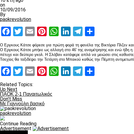
10 έτη ago
on
10/09/2016
By
paokrevolution
Facebook
Twitter
Email
Pinterest
WhatsApp
LinkedIn
Telegram
Μοιραστ
Ο Εργκους Κάτσε φόρεσε για πρώτη φορά τη φανέλα της Βικτόρια Πλζεν κα
Ο Εργκους Κάτσε μπήκε ως αλλαγή στο 46′ της αναμέτρησης και ενώ ήδη η ο
πέτυχε και δεύτερο γκολ. Η Σλόβαν κατάφερε απλά να μειώσει στις καθυστε
Τσεχίας θα ταξιδέψει την Τετάρτη στο Μπακού καθώς την Πέμπτη αντιμετωπ
Facebook
Twitter
Email
Pinterest
WhatsApp
LinkedIn
Telegram
Μοιραστ
Related Topics:
Up Next
ΠΑΟΚ 2-1 Παναιτωλικός
Don't Miss
Με Γιαννούλη βασικό
paokrevolution
Continue Reading
Advertisement
You may like