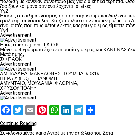
πόλωση με κανέναν συνοπαδό μας για διοικητικά τερτίπια. Όσο 
ζορίζουν και μόνο σαν ένα έρχονται οι νίκες.
Υγ2
Επίσης στο κλίμα ενότητας που παροτρύνουμε και διαλέγουμε
εμπλοκή Τσαλόπουλου-Χατζόπουλου στην επόμενη μέρα του ΑΣ Π
είναι αυτές που τους θέτουν εκτός κάδρου για εμάς είμαστε πά
Υγ4
Advertisement
Εμείς είμαστε μόνο Π.Α.Ο.Κ.
Μόνο τα 4 γράμματα έχουν σημασία για εμάς και ΚΑΝΕΝΑΣ δεν 
Μετά τιμής,
ΣΦ ΠΑΟΚ
Advertisement
ΑΜΠΑΛΑΕΑ, ΜΑΚΕΔΟΝΕΣ, ΤΟΥΜΠΑ, #031#
ΠΕΡΑΙΑ (ΕΟ) , ΕΠΑΝΟΜΗ
ΑΜΥΝΤΑΙΟ, ΜΟΥΔΑΝΙΑ, ΦΛΩΡΙΝΑ,
ΧΡΥΣΟΥΠΟΛΗ».
Advertisement
Facebook
Twitter
Email
Pinterest
WhatsApp
LinkedIn
Telegram
Μοιραστ
Continue Reading
Επικαιρότητα
Συγκλονισμένος και ο Αντρέ με την απώλεια του Ζότα