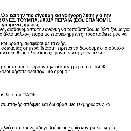
λά και την πιο σίγουρη και γρήγορη λύση για την
ΚΕΔΟΝΕΣ, ΤΟΥΜΠΑ, #031# ΠΕΡΑΙΑ (ΕΟ), ΕΠΑΝΟΜΗ,
ηγούμενες ημέρες.
, αισθανόμαστε την ανάγκη να τοποθετηθούμε (ελπίζουμε για
θε άλλο μάλλον) παρά τις επανειλημμένες προσπάθειες μας να
και δράση, αναφέρουμε τα εξής.
διαδικασίας σήμερα Τέταρτη, πρέπει να δώσουμε στο σύνολο
υν είναι θέμα όλων και όχι μόνο των οργανωμένων.
ά ζητήματα που αφορούν την επόμενη μέρα του ΠΑΟΚ.
κολουθήσατε όλοι τον ίδιο δρόμο.”
τον λαό του ΠΑΟΚ.
 συμπαγής απόψεις και όχι αβάσιμες τεκμηριώσεις και
λλά ούτε και να οδηγηθούμε σε καμία κόντρα και καμία