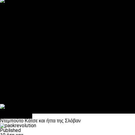
ΠΑΟΚ και τηλεοπτικά: αποκλειστικά απόφαση Σαββίδη
Αντίπαλοι
Νέα προβλήματα στην Μπέτις πριν την Τούμπα
Επίσημο «stop» στους φίλους του ΠΑΟΚ στο Αγρίνιο
Η Λιόν «σφυροκόπησε» τη Μονακό και πλησιάζει στο Champio
ΠΑΟΚ: Τι έκαναν οι αντίπαλοί του στο Europa League
Η Ριέκα διέκοψε την εγγραφή μελών ενόψει… ΠΑΟΚ
Διάφορα
Πέθανε ο μπαμπάς του Γιαννάκη, Λουκάς Μήλιος
ΣΦ ΠΑΟΚ Θύρα 4: Ανακοίνωσε οδική εκδρομή για τον αγώνα με
Κανείς δεν ξέχασε τα έξι αετόπουλα
Στο OPEN τα προκριματικά, στη NOVA τα του πρωταθλήματος
Σαν σήμερα: Οταν “έφυγε” ο Λόραντ
Επικαιρότητα
Ντεμπούτο Κάτσε και ήττα της Σλόβαν
Published