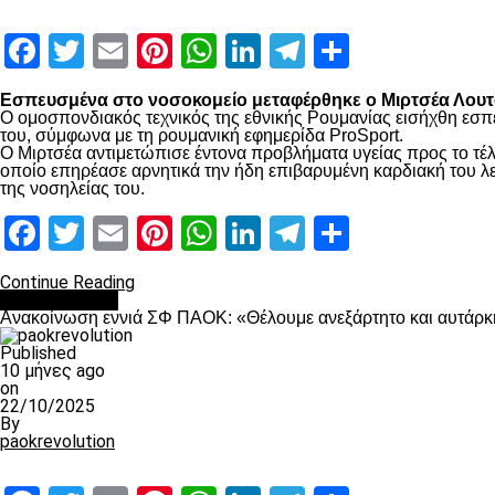
Facebook
Twitter
Email
Pinterest
WhatsApp
LinkedIn
Telegram
Μοιραστ
Εσπευσμένα στο νοσοκομείο μεταφέρθηκε ο Μιρτσέα Λουτσ
Ο ομοσπονδιακός τεχνικός της εθνικής Ρουμανίας εισήχθη εσπ
του, σύμφωνα με τη ρουμανική εφημερίδα ProSport.
Ο Μιρτσέα αντιμετώπισε έντονα προβλήματα υγείας προς το τέλ
οποίο επηρέασε αρνητικά την ήδη επιβαρυμένη καρδιακή του λει
της νοσηλείας του.
Facebook
Twitter
Email
Pinterest
WhatsApp
LinkedIn
Telegram
Μοιραστ
Continue Reading
Επικαιρότητα
Ανακοίνωση εννιά ΣΦ ΠΑΟΚ: «Θέλουμε ανεξάρτητο και αυτάρκη
Published
10 μήνες ago
on
22/10/2025
By
paokrevolution