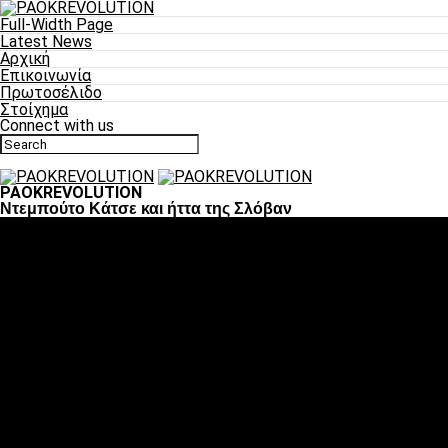
Full-Width Page
Latest News
Αρχική
Επικοινωνία
Πρωτοσέλιδο
Στοίχημα
Connect with us
PAOKREVOLUTION
Ντεμπούτο Κάτσε και ήττα της Σλόβαν
Ποδόσφαιρο
«Πλέον έχουμε αλλάξει σαν ομάδα, παίξαμε σαν ένα»
«Το πιο σημαντικό είναι η αυτοπεποίθηση των ποδοσφαιριστώ
«Πάμε να διεκδικήσουμε την οκτάδα»
«Είναι απόλαυση να παίζεις για τον κόσμο του ΠΑΟΚ»
«Θα τα δώσουμε όλα κόντρα στη Λιόν για την οκτάδα»
Μπάσκετ
Αλλαγή ώρας με Σπόρτινγκ και Μπιλμπάο