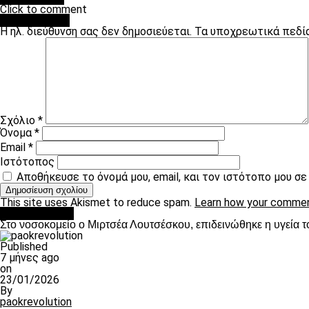
Click to comment
Leave a Reply
Η ηλ. διεύθυνση σας δεν δημοσιεύεται.
Τα υποχρεωτικά πεδί
Σχόλιο
*
Όνομα
*
Email
*
Ιστότοπος
Αποθήκευσε το όνομά μου, email, και τον ιστότοπο μου σ
This site uses Akismet to reduce spam.
Learn how your commen
Επικαιρότητα
Στο νοσοκομείο ο Μιρτσέα Λουτσέσκου, επιδεινώθηκε η υγεία τ
Published
7 μήνες ago
on
23/01/2026
By
paokrevolution