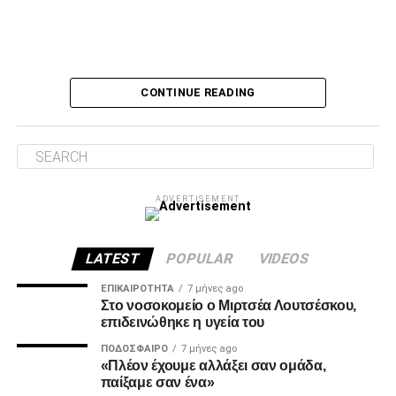
Ο Τσάβες είπε «όχι» σε σουτ του Ζίβκοβιτς
Δύο λεπτά αργότερα, ο Τσάβες έσωσε με το πόδι στην
CONTINUE READING
κλειστή του γωνία, μετά από σουτ του Ζίβκοβιτς και στην
επόμενη φάση ο Καμαρά είδε σε κεφαλιά του τη μπάλα να
φεύγει ελάχιστα πάνω από την εστία.
Λύτρωση στο 87’
ADVERTISEMENT
Το πολυπόθητο γκολ για τον ΠΑΟΚ ήρθε, τελικά, στο 87′.
Ο Ζίβκοβιτς εκτέλεσε κόρνερ και ο Μαντί Καμαρά με
κεφαλιά ακριβείας έστειλε τη μπάλα στο βάθος της εστίας
LATEST
POPULAR
VIDEOS
του Παναιτωλικού, γράφοντας το 0-1.
ΕΠΙΚΑΙΡΌΤΗΤΑ
7 μήνες ago
Στο νοσοκομείο ο Μιρτσέα Λουτσέσκου,
επιδεινώθηκε η υγεία του
ADVERTISEMENT
ΠΟΔΌΣΦΑΙΡΟ
7 μήνες ago
«Πλέον έχουμε αλλάξει σαν ομάδα,
παίξαμε σαν ένα»