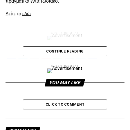
πραγματικά εντυπωσιακό.
Δείτε το
εδώ
ADVERTISEMENT
CONTINUE READING
Facebook
Twitter
Email
Pinterest
WhatsApp
LinkedIn
Telegram
Μοιρασ
ADVERTISEMENT
RELATED TOPICS:
YOU MAY LIKE
UP NEXT
Χωρίς Περέιρα με ΠΑΣ
DON'T MISS
CLICK TO COMMENT
“Να συνεχίσουμε με τον ίδιο ρυθμό”
paokrevolution