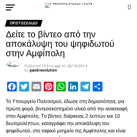
ΠΡΩΤΟΣΈΛΙΔΟ
Δείτε το βίντεο από την
αποκάλυψη του ψηφιδωτού
στην Αμφίπολη
Published
12 έτη ago
on
28/10/2014
By
paokrevolution
Facebook
Twitter
Email
Pinterest
WhatsApp
LinkedIn
Telegram
Μοιρασ
Το Υπουργείο Πολιτισμού, έδωσε στη δημοσιότητα, για
πρώτη φορά, βιντεοσκοπημένο υλικό από την ανασκαφή
στην Αμφίπολη. Tο βίντεο, διάρκειας 2 λεπτών και 10
δευτερολέπτων, καταγράφει την αποκάλυψη του
ψηφιδωτού, στο ταφικό μνημείο της Αμφίπολης και είναι