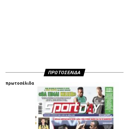
Οι συνθέσεις των δύο ομάδων:
Παναιτωλικός:
Τσάβες, Μπακάκης (63’ Μαυρίας),
Παντελάκης, Μαιντέβατς (63’ Λομόνακο), Πέρες, Λαχούντ
(81’ Μπελεβώνης), Σιέλης, Μπουζούκης (63΄Λουίς),
Τορεχόν, Στάγιτς, Λιάβας.
ΠΑΟΚ:
Κοτάρσκι, Σάστρε (62’ Μπάμπα), Ότο, Κεντζιόρα,
Μιχαηλίδης, Καμαρά, Σβαμπ (62’ Οζντόεφ), Ζίβκοβιτς,
Μουργκ (46’ Κωνστσντέλιας), Σορετίρε (69’ Τισουντάλι),
ΠΡΩΤΟΣΕΛΙΔΑ
Τσάλοφ (62’ Σαμάτα).
πρωτοσέλιδα
ADVERTISEMENT
Facebook
Twitter
Email
Pinterest
WhatsApp
LinkedIn
Telegram
Μοιρασ