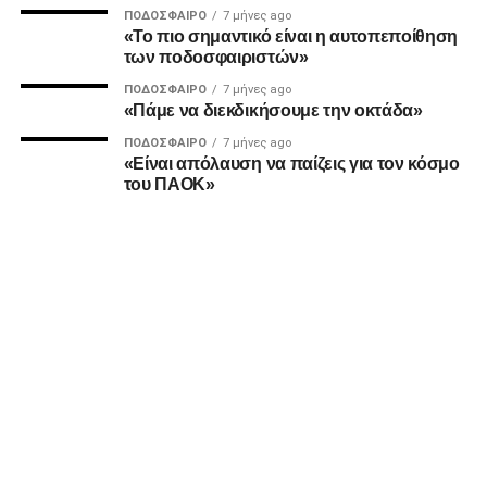
ΠΟΔΌΣΦΑΙΡΟ
7 μήνες ago
MVP
«Το πιο σημαντικό είναι η αυτοπεποίθηση
των ποδοσφαιριστών»
Ο Καμαρά έκρινε ακόμη ένα ματς του ΠΑΟΚ τη φετινή
ΠΟΔΌΣΦΑΙΡΟ
7 μήνες ago
σεζόν με κεφαλιά, μετά τα σημαντικά γκολ του κόντρα σε
«Πάμε να διεκδικήσουμε την οκτάδα»
Ατρόμητο και Λεβαδειακό.
ΠΟΔΌΣΦΑΙΡΟ
7 μήνες ago
«Είναι απόλαυση να παίζεις για τον κόσμο
ΔΙΑΙΤΗΣΙΑ
του ΠΑΟΚ»
Ο Τσακαλίδης δεν ήρθε αντιμέτωπος με κάποια δύσκολη
φάση. Καταλόγισε στο 21’ χωρίς δεύτερη σκέψη το
πέναλτι υπέρ του Παναιτωλικού για μαρκάρισμα του
Μιχαηλίδη και έβγαλε συνολικά από το τσεπάκι του επτά
κίτρινες.
ADVERTISEMENT