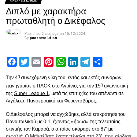
ΠΡΩΤΟΣΈΛΙΔΟ
Διπλό με χαρακτήρα
πρωταθλητή ο Δικέφαλος
Published
2 έτη ago
on
15/12/2024
By
paokrevolution
Facebook
Twitter
Email
Pinterest
WhatsApp
LinkedIn
Telegram
Μοιρασ
η
Την 4
συνεχόμενη νίκη του, εντός και εκτός συνόρων,
η
πανηγύρισε ο ΠΑΟΚ στο Αγρίνιο, για την 15
αγωνιστική
της
Super League 1
, μετά τις επιτυχίες του απέναντι σε
Αιγάλεω, Πανσερραϊκό και Φερεντσβάρος.
Ο Δικέφαλος μπορεί να αγχώθηκε, αλλά επικράτησε του
Παναιτωλικού με 0-1, έχοντας «ήρωα» της τελευταίας
στιγμής τον Καμαρά, ο οποίος σκόραρε στο 87’ με
κεφαλιά. Ο Μαϊντέβατς έχασε πέναλτι στο 23’, που κέρδισε