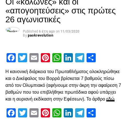
Facebook
Twitter
Email
Pinterest
WhatsApp
LinkedIn
Telegram
Μοιρασ
Οι «κολώνες» και οι
τον άξονα. Η πρώτη τελική στην επανάληψη ήρθε στο 54′,
«απογοητεύσεις» στις πρώτες
με άστοχο σουτ του Σάστρε εκτός περιοχής, πριν στο 58′ ο
26 αγωνιστικές
Ότο χάσει σπουδαία ευκαιρία με πλασέ από την μικρή
περιοχή.
Published
6 έτη ago
on
11/03/2020
By
paokrevolution
Ο Κοτάρσκι «έσωσε» τον Καμαρά
Στο 60’ ο Παναιτωλικός απείλησε από μεγάλο λάθος του
Facebook
Twitter
Email
Pinterest
WhatsApp
LinkedIn
Telegram
Μοιρασ
Καμαρά, ο οποίος προσπάθησε να γυρίσει προς τα πίσω,
ο Λαχούντ βγήκε απέναντι από τον Κοτάρσκι, αλλά ο
Η κανονική διάρκεια του Πρωταθλήματος ολοκληρώθηκε
Κροάτης τον νίκησε. Η επόμενη αξιοσημείωτη φάση
και ο Δικέφαλος του Βορρά βρίσκεται 7 βαθμούς πίσω
καταγράφηκε στο 78’, με γύρισμα του Ζίβκοβιτς στην
από τον Ολυμπιακό (αφήνουμε στην άκρη την αφαίρεση 7
καρδιά της περιοχής και επέμβαση του Τσάβες προ του
βαθμών που του επιβλήθηκε πρωτόδικα αφού υπάρχει
επερχόμενου Τισουντάλι.
και η αυριανή εκδίκαση στην Εφέσεων). Το άρθρο
εδώ
Facebook
Twitter
Email
Pinterest
WhatsApp
LinkedIn
Telegram
Μοιρασ
ADVERTISEMENT