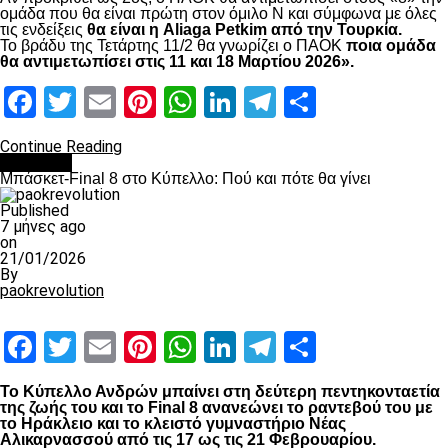
ομάδα που θα είναι πρώτη στον όμιλο Ν και σύμφωνα με όλες
τις ενδείξεις
θα είναι η Aliaga Petkim από την Τουρκία.
Το βράδυ της Τετάρτης 11/2 θα γνωρίζει ο ΠΑΟΚ
ποια ομάδα
θα αντιμετωπίσει στις 11 και 18 Μαρτίου 2026».
Facebook
Twitter
Email
Pinterest
WhatsApp
LinkedIn
Telegram
Μοιραστ
Continue Reading
Μπάσκετ
Μπάσκετ-Final 8 στο Κύπελλο: Πού και πότε θα γίνει
Published
7 μήνες ago
on
21/01/2026
By
paokrevolution
Facebook
Twitter
Email
Pinterest
WhatsApp
LinkedIn
Telegram
Μοιραστ
Το Κύπελλο Ανδρών μπαίνει στη δεύτερη πεντηκονταετία
της ζωής του και το Final 8 ανανεώνει το ραντεβού του με
το Ηράκλειο και το κλειστό γυμναστήριο Νέας
Αλικαρνασσού από τις 17 ως τις 21 Φεβρουαρίου.