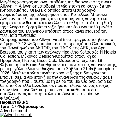
Μεγάλος χορηγός και ονοματοδότης της διοργάνωσης είναι η
Allwyn. Η Allwyn σηματοδοτεί τη νέα εποχή και συνεχίζει την
κληρονομιά του ΟΠΑΠ, ο οποίος αποτέλεσε χορηγό
ονοματοδοσίας της τελικής φάσης του Κυπέλλου Μπάσκετ
Ανδρών τα τελευταία τρία χρόνια, στηρίζοντας δυναμικά και
έμπρακτα τον θεσμό και τον ελληνικό αθλητισμό. Από τη δική
της πλευρά η Κρήτη θα φιλοξενήσει εκ νέου ένα πολύ μεγάλο
ραντεβού του ελληνικού μπάσκετ, όπως κάνει σταθερά την
τελευταία πενταετία.
Οι προημιτελικοί του Allwyn Final 8 θα πραγματοποιηθούν το
διήμερο 17-18 Φεβρουαρίου με τη συμμετοχή του Ολυμπιακού,
του Παναθηναϊκού AKTOR, του ΠΑΟΚ, της ΑΕΚ, του Άρη
Betsson, του νικητή των αγώνων Ηρακλής-Κολοσσός H Hotels
Collection, Μύκονος Betsson-Καρδίτσα Ιαπωνική και
Προμηθέας Πάτρας Βίκος Cola-Μαρούσι Chery. Στις 19
Φεβρουαρίου θα ακολουθήσουν οι ημιτελικοί της διοργάνωσης,
με το μεγάλο τελικό να διεξάγεται το Σάββατο 21 Φεβρουαρίου
2026. Μετά τα πρώτα πενήντα χρόνια ζωής η διοργάνωση
μπαίνει σε μια νέα εποχή με την ανανέωση της συμφωνίας με
τον χορηγό που υιοθετεί με τη σειρά του μια νέα ονομασία και
θέτει το Κύπελλο Ελλάδας σε πρώτο πλάνο. Κοινός στόχος
όλων είναι η αναβάθμιση του event σε κάθε επίπεδο
αποβλέποντας και στην καλύτερη δυνατή εμπειρία των
φιλάθλων!
Προημιτελικά
Τρίτη 17 Φεβρουαρίου
Advertisement