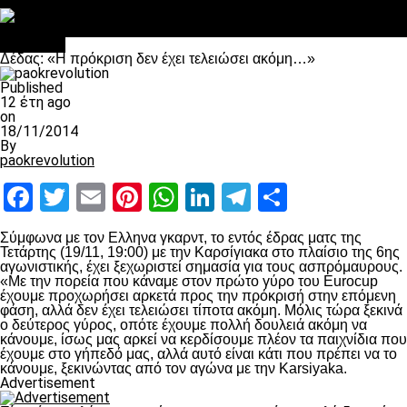
Στο OPEN τα προκριματικά, στη NOVA τα του πρωταθλήματος
Σαν σήμερα: Οταν “έφυγε” ο Λόραντ
Μπάσκετ
Δέδας: «Η πρόκριση δεν έχει τελειώσει ακόμη…»
Published
12 έτη ago
on
18/11/2014
By
paokrevolution
Facebook
Twitter
Email
Pinterest
WhatsApp
LinkedIn
Telegram
Μοιραστ
Σύμφωνα με τον Ελληνα γκαρντ, το εντός έδρας ματς της
Τετάρτης (19/11, 19:00) με την Καρσίγιακα στο πλαίσιο της 6
ης
αγωνιστικής, έχει ξεχωριστεί σημασία για τους ασπρόμαυρους.
«Με την πορεία που κάναμε στον πρώτο γύρο του Eurocup
έχουμε προχωρήσει αρκετά προς την πρόκρισή στην επόμενη
φάση, αλλά δεν έχει τελειώσει τίποτα ακόμη. Μόλις τώρα ξεκινά
ο δεύτερος γύρος, οπότε έχουμε πολλή δουλειά ακόμη να
κάνουμε, ίσως μας αρκεί να κερδίσουμε πλέον τα παιχνίδια που
έχουμε στο γήπεδό μας, αλλά αυτό είναι κάτι που πρέπει να το
κάνουμε, ξεκινώντας από τον αγώνα με την Karsiyaka.
Advertisement