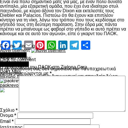
Είναι ένα πολύ σημαντικό ματς για μας, με έναν πολύ δυνατό
αντίπαλο, μία εξαιρετική ομάδα, που έχει ένα ιδιαίτερο στυλ
παιχνιδιού, με κύριο άξονα τον Dixon και εκτελεστές τους
Diebler και Palacios. Πιστεύω ότι θα έχουν και επιπλέον
κίνητρο για τη νίκη, λόγω του τρόπου που τους κερδίσαμε στο
γήπεδό τους στη δεύτερη παράταση. Στην έδρα μας πάντα
πρέπει να μπαίνουμε ως φαβορί στο γήπεδο κι αυτό πρέπει να
κάνουμε και σε αυτό τον αγώνα», είπε ο γκαρντ του ΠΑΟΚ.
Facebook
Twitter
Email
Pinterest
WhatsApp
LinkedIn
Telegram
Μοιραστ
Continue Reading
Advertisement
You may like
Related Topics:
Click to comment
Up Next
Leave a Reply
Η προπόνηση του ΠΑΟΚ στη Zielona Gora
Η ηλ. διεύθυνση σας δεν δημοσιεύεται.
Τα υποχρεωτικά
Don't Miss
πεδία σημειώνονται με
*
Μεγάλο παιχνίδι, μεγάλοι διαγωνισμοί και σπουδαία δώρα
paokrevolution
Σχόλιο
*
Όνομα
*
Email
*
Ιστότοπος