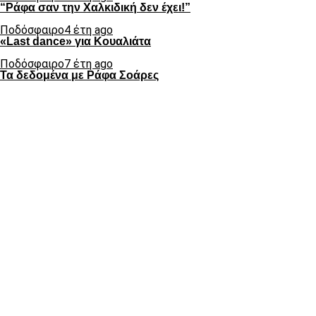
“Ράφα σαν την Χαλκιδική δεν έχει!”
Ποδόσφαιρο
4 έτη ago
«Last dance» για Κουαλιάτα
Ποδόσφαιρο
7 έτη ago
Τα δεδομένα με Ράφα Σοάρες