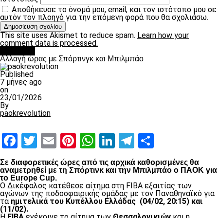
Αποθήκευσε το όνομά μου, email, και τον ιστότοπο μου σε
αυτόν τον πλοηγό για την επόμενη φορά που θα σχολιάσω.
This site uses Akismet to reduce spam.
Learn how your
comment data is processed.
Μπάσκετ
Αλλαγή ώρας με Σπόρτινγκ και Μπιλμπάο
Published
7 μήνες ago
on
23/01/2026
By
paokrevolution
Facebook
Twitter
Email
Pinterest
WhatsApp
LinkedIn
Telegram
Μοιραστ
Σε διαφορετικές ώρες από τις αρχικά καθορισμένες θα
αναμετρηθεί με τη Σπόρτινκ και την Μπιλμπάο ο ΠΑΟΚ για
το Europe Cup.
Ο Δικέφαλος κατέθεσε αίτημα στη FIBA εξαιτίας των
αγώνων της ποδοσφαιρικής ομάδας με τον Παναθηναϊκό για
τα
ημιτελικά του Κυπέλλου Ελλάδας (04/02, 20:15) και
(11/02).
Η
FIBA
ενέκρινε το αίτημα των
Θεσσαλονικιών
και η