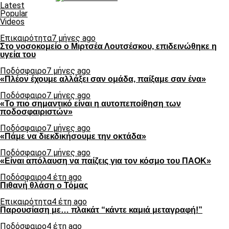
Latest
Popular
Videos
Επικαιρότητα
7 μήνες ago
Στο νοσοκομείο ο Μιρτσέα Λουτσέσκου, επιδεινώθηκε η
υγεία του
Ποδόσφαιρο
7 μήνες ago
«Πλέον έχουμε αλλάξει σαν ομάδα, παίξαμε σαν ένα»
Ποδόσφαιρο
7 μήνες ago
«Το πιο σημαντικό είναι η αυτοπεποίθηση των
ποδοσφαιριστών»
Ποδόσφαιρο
7 μήνες ago
«Πάμε να διεκδικήσουμε την οκτάδα»
Ποδόσφαιρο
7 μήνες ago
«Είναι απόλαυση να παίζεις για τον κόσμο του ΠΑΟΚ»
Ποδόσφαιρο
4 έτη ago
Πιθανή θλάση ο Τόμας
Επικαιρότητα
4 έτη ago
Παρουσίαση με… πλακάτ “κάντε καμιά μεταγραφή!”
Ποδόσφαιρο
4 έτη ago