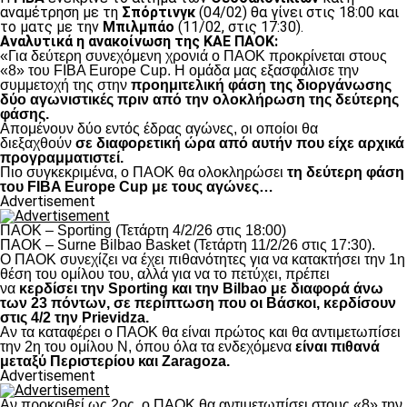
αναμέτρηση με τη
Σπόρτινγκ
(04/02) θα γίνει στις 18:00 και
το ματς με την
Μπιλμπάο
(11/02, στις 17:30).
Αναλυτικά η ανακοίνωση της ΚΑΕ ΠΑΟΚ:
«Για δεύτερη συνεχόμενη χρονιά ο ΠΑΟΚ προκρίνεται στους
«8» του FIBA Europe Cup. H ομάδα μας εξασφάλισε την
συμμετοχή της στην
προημιτελική φάση της διοργάνωσης
δύο αγωνιστικές πριν από την ολοκλήρωση της δεύτερης
φάσης.
Απομένουν δύο εντός έδρας αγώνες, οι οποίοι θα
διεξαχθούν
σε διαφορετική ώρα από αυτήν που είχε αρχικά
προγραμματιστεί.
Πιο συγκεκριμένα, ο ΠΑΟΚ θα ολοκληρώσει
τη δεύτερη φάση
του FIBA Europe Cup με τους αγώνες…
Advertisement
ΠΑΟΚ – Sporting (Τετάρτη 4/2/26 στις 18:00)
ΠΑΟΚ – Surne Bilbao Basket (Τετάρτη 11/2/26 στις 17:30).
Ο ΠΑΟΚ συνεχίζει να έχει πιθανότητες για να κατακτήσει την 1η
θέση του ομίλου του, αλλά για να το πετύχει, πρέπει
να
κερδίσει την Sporting και την Bilbao με διαφορά άνω
των 23 πόντων, σε περίπτωση που οι Βάσκοι, κερδίσουν
στις 4/2 την Prievidza.
Αν τα καταφέρει ο ΠΑΟΚ θα είναι πρώτος και θα αντιμετωπίσει
την 2η του ομίλου Ν, όπου όλα τα ενδεχόμενα
είναι πιθανά
μεταξύ Περιστερίου και Zaragoza.
Advertisement
Αν προκριθεί ως 2ος, ο ΠΑΟΚ θα αντιμετωπίσει στους «8» την