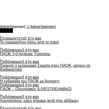
Advertisement
Τάσεις
Επικαιρότητα
3 έτη ago
Το παρασκήνιο πίσω από το πανό
Ποδόσφαιρο
3 έτη ago
ΠΑΟΚ 3-0 Αστέρας Τρίπολης
Ποδόσφαιρο
3 έτη ago
Έκλεισε η μεταγραφή Σαμάτα στον ΠΑΟΚ, μένουν τα
διαδικαστικά
Ποδόσφαιρο
3 έτη ago
Η ενδεκάδα του ΠΑΟΚ με Άιντραχτ
Ποδόσφαιρο
3 έτη ago
ΠΑΟΚ – Ολυμπιακός [LIVESTREAMING]
Ποδόσφαιρο
3 έτη ago
Λουτσέσκου: «Δεν πήραμε αυτό που αξίζαμε»
Επικαιρότητα
6 έτη ago