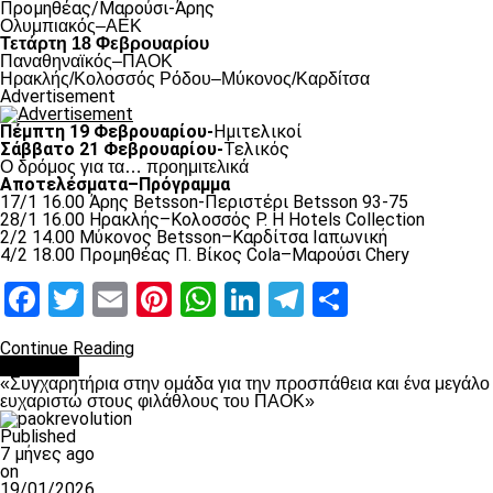
Προμηθέας/Μαρούσι-Άρης
Ολυμπιακός–ΑΕΚ
Τετάρτη 18 Φεβρουαρίου
Παναθηναϊκός–ΠΑΟΚ
Hρακλής/Κολοσσός Ρόδου–Μύκονος/Καρδίτσα
Advertisement
Πέμπτη 19 Φεβρουαρίου-
Ημιτελικοί
Σάββατο 21 Φεβρουαρίου-
Τελικός
Ο δρόμος για τα… προημιτελικά
Αποτελέσματα–Πρόγραμμα
17/1 16.00 Άρης Betsson-Περιστέρι Betsson 93-75
28/1 16.00 Ηρακλής–Κολοσσός Ρ. H Hotels Collection
2/2 14.00 Μύκονος Betsson–Καρδίτσα Ιαπωνική
4/2 18.00 Προμηθέας Π. Βίκος Cola–Μαρούσι Chery
Facebook
Twitter
Email
Pinterest
WhatsApp
LinkedIn
Telegram
Μοιραστ
Continue Reading
Μπάσκετ
«Συγχαρητήρια στην ομάδα για την προσπάθεια και ένα μεγάλο
ευχαριστώ στους φιλάθλους του ΠΑΟΚ»
Published
7 μήνες ago
on
19/01/2026