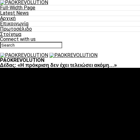
Full-Width Page
Latest News
Αρχική
Επικοινωνία
Πρωτοσέλιδο
Στοίχημα
Connect with us
PAOKREVOLUTION
Δέδας: «Η πρόκριση δεν έχει τελειώσει ακόμη…»
Ποδόσφαιρο
«Πλέον έχουμε αλλάξει σαν ομάδα, παίξαμε σαν ένα»
«Το πιο σημαντικό είναι η αυτοπεποίθηση των
ποδοσφαιριστών»
«Πάμε να διεκδικήσουμε την οκτάδα»
«Είναι απόλαυση να παίζεις για τον κόσμο του ΠΑΟΚ»
«Θα τα δώσουμε όλα κόντρα στη Λιόν για την οκτάδα»
Μπάσκετ