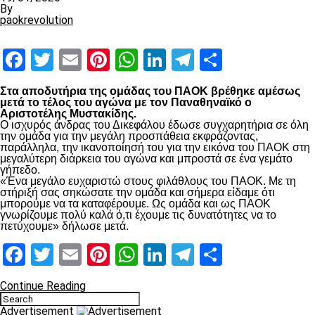
By
paokrevolution
Facebook
Twitter
Email
Pinterest
WhatsApp
LinkedIn
Telegram
Μοιραστ
Στα αποδυτήρια της ομάδας του ΠΑΟΚ βρέθηκε αμέσως
μετά το τέλος του αγώνα με τον Παναθηναϊκό ο
Αριστοτέλης Μυστακίδης.
Ο ισχυρός άνδρας του Δικεφάλου έδωσε συγχαρητήρια σε όλη
την ομάδα για την μεγάλη προσπάθεια εκφράζοντας,
παράλληλα, την ικανοποίησή του για την εικόνα του ΠΑΟΚ στη
μεγαλύτερη διάρκεια του αγώνα και μπροστά σε ένα γεμάτο
γήπεδο.
«Ένα μεγάλο ευχαριστώ στους φιλάθλους του ΠΑΟΚ. Με τη
στήριξή σας σηκώσατε την ομάδα και σήμερα είδαμε ότι
μπορούμε να τα καταφέρουμε. Ως ομάδα και ως ΠΑΟΚ
γνωρίζουμε πολύ καλά ό,τι έχουμε τις δυνατότητες να το
πετύχουμε» δήλωσε μετά.
Facebook
Twitter
Email
Pinterest
WhatsApp
LinkedIn
Telegram
Μοιραστ
Continue Reading
Advertisement