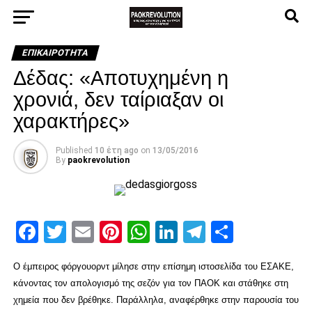
ΕΠΙΚΑΙΡΌΤΗΤΑ
Δέδας: «Αποτυχημένη η
χρονιά, δεν ταίριαξαν οι
χαρακτήρες»
Published
10 έτη ago
on
13/05/2016
By
paokrevolution
Facebook
Twitter
Email
Pinterest
WhatsApp
LinkedIn
Telegram
Μοιρασ
O έμπειρος φόργουορντ μίλησε στην επίσημη ιστοσελίδα του ΕΣΑΚΕ,
κάνοντας τον απολογισμό της σεζόν για τον ΠΑΟΚ και στάθηκε στη
χημεία που δεν βρέθηκε. Παράλληλα, αναφέρθηκε στην παρουσία του