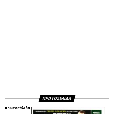
Υγ2
Επίσης στο κλίμα ενότητας που παροτρύνουμε και
διαλέγουμε εξ αρχής να ακολουθήσουμε αποφασίσαμε να
μην ανακοινώσουμε δημόσια τους λόγους που είμαστε
κάθετα απέναντι στην εμπλοκή Τσαλόπουλου-
Χατζόπουλου στην επόμενη μέρα του ΑΣ ΠΑΟΚ, αλλά
όσοι ενδιαφέρονται να ακούσουν ποιες συγκεκριμένες
κινήσεις τους, συναντήσεις τους και τοποθετήσεις τους
είναι αυτές που τους θέτουν εκτός κάδρου για εμάς
είμαστε πάντα διαθέσιμοι…
Υγ4
ADVERTISEMENT
ΠΡΩΤΟΣΕΛΙΔΑ
πρωτοσέλιδα