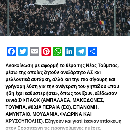
αθλητές;
«Είναι μεγάλο πρόβλημα ειδικά για συλλόγους του βεληνεκούς του
ΠΑΟΚ. Ο αθλητής νιώθει κατευθείαν την απουσία του κόσμου. Όπως
για παράδειγμα στους αγώνες με την ΑΕΚ, τη Σάρατοφ ακόμη και στο
ντέρμπι με τον Αρη ανεξαρτήτως της ήττας. Ο κόσμος σου δίνει
ενέργεια και ορμή. Τα τελευταία χρόνια, η απουσία του είναι το μόνιμο
Facebook
Twitter
Email
Pinterest
WhatsApp
LinkedIn
Telegram
Μοιρασ
ερώτημα. Εκ φύσεως, δεν μπορώ να κατηγορήσω τον κόσμο ή να τον
υποχρεώσω να έρθει στο γήπεδο. Στο εξωτερικό δεν απορρίπτουν τις
λύσεις του ερωτηματολογίου για να νιώσουν τον σφυγμό του κόσμου,
Ανακοίνωση με αφορμή το θέμα της Νέας Τούμπας,
να δουν τις απαιτήσεις του και να διαπιστώσουν κατά πόσο είναι
μέσω της οποίας ζητούν ανεξάρτητο ΑΣ και
εφικτό να υλοποιηθούν».
μελλοντικά αυτάρκη, αλλά και την πιο σίγουρη και
γρήγορη λύση για την ανέγερση του γηπέδου «που
– Η απαίτηση του κόσμου επικεντρώνει στη δημιουργία πιο
ήδη έχει καθυστερήσει», όπως τονίζουν, εξέδωσαν
ανταγωνιστικής ομάδας η οποία θα είναι σε θέση να διεκδικεί τίτλους.
εννιά ΣΦ ΠΑΟΚ (ΑΜΠΑΛΑΕΑ, ΜΑΚΕΔΟΝΕΣ,
ΤΟΥΜΠΑ, #031# ΠΕΡΑΙΑ (ΕΟ), ΕΠΑΝΟΜΗ,
«Ολοι το θέλουμε. Πρέπει να κρίνουμε τηρουμένων των οικονομικών
ΑΜΥΝΤΑΙΟ, ΜΟΥΔΑΝΙΑ, ΦΛΩΡΙΝΑ ΚΑΙ
δυνατοτήτων και όχι της κατάστασης στην οποία θα θέλαμε να είναι η
ΧΡΥΣΟΥΠΟΛΗΣ). Εξηγούν και γιατί έκαναν επίσκεψη
ομάδα. Και δεν αναφέρομαι μόνο στην τωρινή χρονιά. Η ομάδα πήρε
στον Ερασιτέχνη τις προηγούμενες ημέρες.