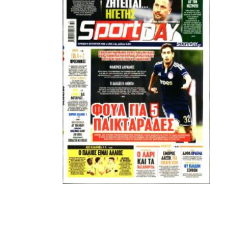
Εμείς είμαστε μόνο Π.Α.Ο.Κ.
Μόνο τα 4 γράμματα έχουν σημασία για εμάς και
ΚΑΝΕΝΑΣ δεν είναι πάνω απο αυτά τα ιερά γράμματα.
Μετά τιμής,
ΣΦ ΠΑΟΚ
ADVERTISEMENT
ΑΜΠΑΛΑΕΑ, ΜΑΚΕΔΟΝΕΣ, ΤΟΥΜΠΑ, #031#
ΠΕΡΑΙΑ (ΕΟ) , ΕΠΑΝΟΜΗ
ΑΜΥΝΤΑΙΟ, ΜΟΥΔΑΝΙΑ, ΦΛΩΡΙΝΑ,