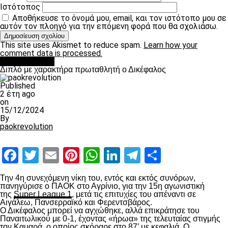
Ιστότοπος
Αποθήκευσε το όνομά μου, email, και τον ιστότοπο μου σε
αυτόν τον πλοηγό για την επόμενη φορά που θα σχολιάσω.
This site uses Akismet to reduce spam.
Learn how your
comment data is processed.
πρωτοσέλιδο
Διπλό με χαρακτήρα πρωταθλητή ο Δικέφαλος
Published
2 έτη ago
on
15/12/2024
By
paokrevolution
Facebook
Twitter
Email
Pinterest
WhatsApp
LinkedIn
Telegram
Μοιραστ
Την 4
η
συνεχόμενη νίκη του, εντός και εκτός συνόρων,
πανηγύρισε ο ΠΑΟΚ στο Αγρίνιο, για την 15
η
αγωνιστική
της
Super League 1
, μετά τις επιτυχίες του απέναντι σε
Αιγάλεω, Πανσερραϊκό και Φερεντσβάρος.
Ο Δικέφαλος μπορεί να αγχώθηκε, αλλά επικράτησε του
Παναιτωλικού με 0-1, έχοντας «ήρωα» της τελευταίας στιγμής
τον Καμαρά, ο οποίος σκόραρε στο 87’ με κεφαλιά. Ο