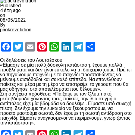
Published
4 έτη ago
on
08/05/2022
By
paokrevolution
Facebook
Twitter
Email
Pinterest
WhatsApp
LinkedIn
Telegram
Μοιραστ
Οι δηλώσεις του Λουτσέσκου:
«Είμαστε σε μία πολύ δύσκολη κατάσταση, έχουμε πολλά
προβλήματα και δεν είναι εύκολο να τη διαχειριστούμε. Πρέπει
να πηγαίνουμε παιχνίδι με το παιχνίδι προσπαθώντας να
μείνουμε αισιόδοξοι και σε καλό επίπεδο. Να επανέλθουν
παίκτες και μέρα με τη μέρα να επιστρέψει το γκρουπ που θα
μας οδηγήσει στα αποτελέσματα που θέλουμε».
Στη συνέχεια πρόσθεσε: «Παίξαμε με τον Ολυμπιακό
μεσοβδόμαδα χάνοντας τρεις παίκτες, την ίδια στιγμή ο
αντίπαλος είχε μία βδομάδα να δουλέψει. Είμαστε υπό συνεχή
πίεση, δεν έχουμε την ευκαιρία να ξεκουραστούμε, να
προετοιμαστούμε σωστά, δεν έχουμε τη σωστή αντίδραση στο
παιχνίδι. Είμαστε αναγκασμένοι να περιμένουμε, γνωρίζοντας
την κατάσταση».