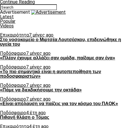
Continue Reading
Advertisement
Latest
Popular
Videos
Επικαιρότητα
7 μήνες ago
Στο νοσοκομείο ο Μιρτσέα Λουτσέσκου, επιδεινώθηκε η
υγεία του
Ποδόσφαιρο
7 μήνες ago
«Πλέον έχουμε αλλάξει σαν ομάδα, παίξαμε σαν ένα»
Ποδόσφαιρο
7 μήνες ago
«Το πιο σημαντικό είναι η αυτοπεποίθηση των
ποδοσφαιριστών»
Ποδόσφαιρο
7 μήνες ago
«Πάμε να διεκδικήσουμε την οκτάδα»
Ποδόσφαιρο
7 μήνες ago
«Είναι απόλαυση να παίζεις για τον κόσμο του ΠΑΟΚ»
Ποδόσφαιρο
4 έτη ago
Πιθανή θλάση ο Τόμας
Επικαιρότητα
4 έτη ago