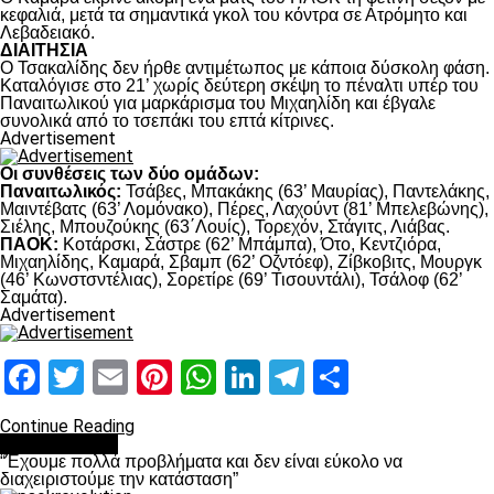
κεφαλιά, μετά τα σημαντικά γκολ του κόντρα σε Ατρόμητο και
Λεβαδειακό.
ΔΙΑΙΤΗΣΙΑ
Ο Τσακαλίδης δεν ήρθε αντιμέτωπος με κάποια δύσκολη φάση.
Καταλόγισε στο 21’ χωρίς δεύτερη σκέψη το πέναλτι υπέρ του
Παναιτωλικού για μαρκάρισμα του Μιχαηλίδη και έβγαλε
συνολικά από το τσεπάκι του επτά κίτρινες.
Advertisement
Οι συνθέσεις των δύο ομάδων:
Παναιτωλικός:
Τσάβες, Μπακάκης (63’ Μαυρίας), Παντελάκης,
Μαιντέβατς (63’ Λομόνακο), Πέρες, Λαχούντ (81’ Μπελεβώνης),
Σιέλης, Μπουζούκης (63΄Λουίς), Τορεχόν, Στάγιτς, Λιάβας.
ΠΑΟΚ:
Κοτάρσκι, Σάστρε (62’ Μπάμπα), Ότο, Κεντζιόρα,
Μιχαηλίδης, Καμαρά, Σβαμπ (62’ Οζντόεφ), Ζίβκοβιτς, Μουργκ
(46’ Κωνστσντέλιας), Σορετίρε (69’ Τισουντάλι), Τσάλοφ (62’
Σαμάτα).
Advertisement
Facebook
Twitter
Email
Pinterest
WhatsApp
LinkedIn
Telegram
Μοιραστ
Continue Reading
πρωτοσέλιδο
“Έχουμε πολλά προβλήματα και δεν είναι εύκολο να
διαχειριστούμε την κατάσταση”