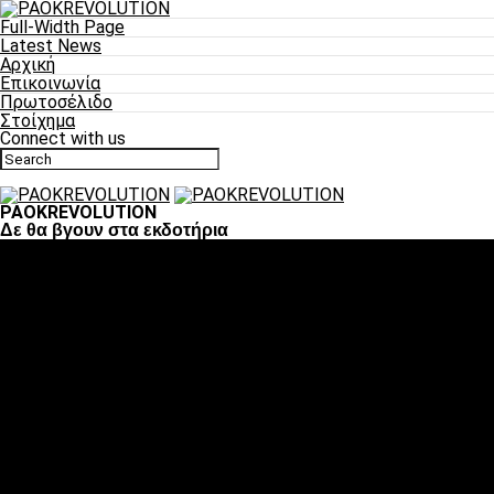
Full-Width Page
Latest News
Αρχική
Επικοινωνία
Πρωτοσέλιδο
Στοίχημα
Connect with us
PAOKREVOLUTION
Δε θα βγουν στα εκδοτήρια
Ποδόσφαιρο
«Πλέον έχουμε αλλάξει σαν ομάδα, παίξαμε σαν ένα»
«Το πιο σημαντικό είναι η αυτοπεποίθηση των
ποδοσφαιριστών»
«Πάμε να διεκδικήσουμε την οκτάδα»
«Είναι απόλαυση να παίζεις για τον κόσμο του ΠΑΟΚ»
«Θα τα δώσουμε όλα κόντρα στη Λιόν για την οκτάδα»
Μπάσκετ