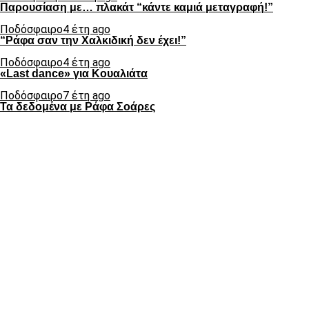
Παρουσίαση με… πλακάτ “κάντε καμιά μεταγραφή!”
Ποδόσφαιρο
4 έτη ago
“Ράφα σαν την Χαλκιδική δεν έχει!”
Ποδόσφαιρο
4 έτη ago
«Last dance» για Κουαλιάτα
Ποδόσφαιρο
7 έτη ago
Τα δεδομένα με Ράφα Σοάρες