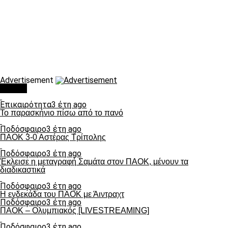
Advertisement
Τάσεις
Επικαιρότητα
3 έτη ago
Το παρασκήνιο πίσω από το πανό
Ποδόσφαιρο
3 έτη ago
ΠΑΟΚ 3-0 Αστέρας Τρίπολης
Ποδόσφαιρο
3 έτη ago
Έκλεισε η μεταγραφή Σαμάτα στον ΠΑΟΚ, μένουν τα
διαδικαστικά
Ποδόσφαιρο
3 έτη ago
Η ενδεκάδα του ΠΑΟΚ με Άιντραχτ
Ποδόσφαιρο
3 έτη ago
ΠΑΟΚ – Ολυμπιακός [LIVESTREAMING]
Ποδόσφαιρο
3 έτη ago