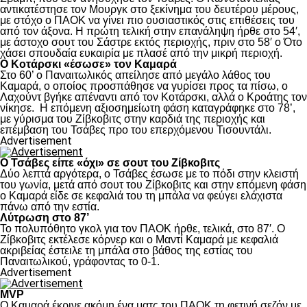
αντικατέστησε τον Μουργκ στο ξεκίνημα του δευτέρου μέρους,
με στόχο ο ΠΑΟΚ να γίνει πιο ουσιαστικός στις επιθέσεις του
από τον άξονα. Η πρώτη τελική στην επανάληψη ήρθε στο 54′,
με άστοχο σουτ του Σάστρε εκτός περιοχής, πριν στο 58′ ο Ότο
χάσει σπουδαία ευκαιρία με πλασέ από την μικρή περιοχή.
Ο Κοτάρσκι «έσωσε» τον Καμαρά
Στο 60’ ο Παναιτωλικός απείλησε από μεγάλο λάθος του
Καμαρά, ο οποίος προσπάθησε να γυρίσει προς τα πίσω, ο
Λαχούντ βγήκε απέναντι από τον Κοτάρσκι, αλλά ο Κροάτης τον
νίκησε. Η επόμενη αξιοσημείωτη φάση καταγράφηκε στο 78’,
με γύρισμα του Ζίβκοβιτς στην καρδιά της περιοχής και
επέμβαση του Τσάβες προ του επερχόμενου Τισουντάλι.
Advertisement
Ο Τσάβες είπε «όχι» σε σουτ του Ζίβκοβιτς
Δύο λεπτά αργότερα, ο Τσάβες έσωσε με το πόδι στην κλειστή
του γωνία, μετά από σουτ του Ζίβκοβιτς και στην επόμενη φάση
ο Καμαρά είδε σε κεφαλιά του τη μπάλα να φεύγει ελάχιστα
πάνω από την εστία.
Λύτρωση στο 87’
Το πολυπόθητο γκολ για τον ΠΑΟΚ ήρθε, τελικά, στο 87′. Ο
Ζίβκοβιτς εκτέλεσε κόρνερ και ο Μαντί Καμαρά με κεφαλιά
ακριβείας έστειλε τη μπάλα στο βάθος της εστίας του
Παναιτωλικού, γράφοντας το 0-1.
Advertisement
MVP
Ο Καμαρά έκρινε ακόμη ένα ματς του ΠΑΟΚ τη φετινή σεζόν με