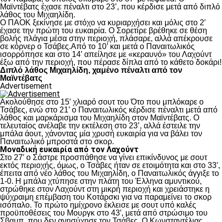
Μαϊντέβατς έχασε πέναλτι στο 23’, που κέρδισε μετά από διπλό
λάθος του Μιχαηλίδη.
Ο ΠΑΟΚ ξεκίνησε με στόχο να κυριαρχήσει και μόλις στο 2′
έχασε την πρώτη του ευκαιρία. Ο Σορετίρε βρέθηκε σε θέση
βολής πλάγια μέσα στην περιοχή, πλάσαρε, αλλά απέκρουσε
σε κόρνερ ο Τσάβες.Από το 10’ και μετά ο Παναιτωλικός
ισορρόπησε και στο 14′ απείλησε με «κεραυνό» του Λαχούντ
έξω από την περιοχή, που πέρασε δίπλα από το κάθετο δοκάρι!
Διπλό λάθος Μιχαηλίδη, χαμένο πέναλτι από τον
Μαϊντέβατς
Advertisement
Ακολούθησε στο 15′ χλιαρό σουτ του Ότο που μπλόκαρε ο
Τσάβες, ενώ στο 21’ ο Παναιτωλικός κέρδισε πέναλτι μετά από
λάθος και μαρκάρισμα του Μιχαηλίδη στον Μαϊντέβατς. Ο
τελευταίος ανέλαβε την εκτέλεση στο 23’, αλλά έστειλε την
μπάλα άουτ, χάνοντας μία χρυσή ευκαιρία για να βάλει τον
Παναιτωλικό μπροστά στο σκορ.
Μοναδική ευκαιρία από τον Λαχούντ
Στο 27′ ο Σάστρε προσπάθησε να γίνει επικίνδυνος με σουτ
εκτός περιοχής, όμως, ο Τσάβες ήταν σε ετοιμότητα και στο 33′,
έπειτα από νέο λάθος του Μιχαηλίδη, ο Παναιτωλικός άγγιξε το
1-0. Η μπάλα χτύπησε στην πλάτη του Έλληνα αμυντικού,
στρώθηκε στον Λαχούντ στη μικρή περιοχή και χρειάστηκε η
ψύχραιμη επέμβαση του Κοτάρσκι για να παραμείνει το σκορ
ισόπαλο. Το πρώτο ημίχρονο έκλεισε με σουτ υπό καλές
προϋποθέσεις του Μουργκ στο 43′, μετά από στρώσιμο του
Σβαμπ, που δεν ανησύχησε τον Τσάβες. Ο Κωνσταντέλιας