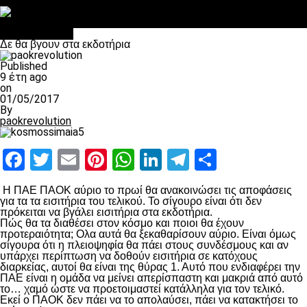
Στο OPEN τα προκριματικά, στη NOVA τα του πρωταθλήματος
Σαν σήμερα: Οταν “έφυγε” ο Λόραντ
πρωτοσέλιδο
Δε θα βγουν στα εκδοτήρια
Published
9 έτη ago
on
01/05/2017
By
paokrevolution
Facebook
Twitter
Email
Pinterest
WhatsApp
LinkedIn
Telegram
Μοιραστ
Η ΠΑΕ ΠΑΟΚ αύριο το πρωί θα ανακοινώσει τις αποφάσεις
για τα τα εισιτήρια του τελικού. Το σίγουρο είναι ότι δεν
πρόκειται να βγάλει εισιτήρια στα εκδοτήρια.
Πώς θα τα διαθέσει στον κόσμο και ποιοι θα έχουν
προτεραιότητα; Ολα αυτά θα ξεκαθαρίσουν αύριο. Είναι όμως
σίγουρα ότι η πλειοψηφία θα πάει στους συνδέσμους και αν
υπάρχει περίπτωση να δοθούν εισιτήρια σε κατόχους
διαρκείας, αυτοί θα είναι της θύρας 1. Αυτό που ενδιαφέρει την
ΠΑΕ είναι η ομάδα να μείνει απερίσπαστη και μακριά από αυτό
το… χαμό ώστε να προετοιμαστεί κατάλληλα για τον τελικό.
Εκεί ο ΠΑΟΚ δεν πάει να το απολαύσει, πάει να κατακτήσει το