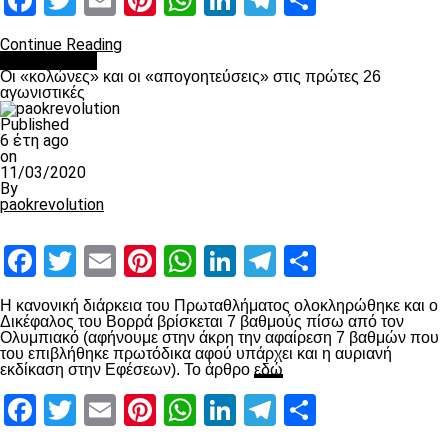
Facebook
Twitter
Email
Pinterest
WhatsApp
LinkedIn
Telegram
Μοιραστ
Continue Reading
Ποδόσφαιρο
Οι «κολώνες» και οι «απογοητεύσεις» στις πρώτες 26
αγωνιστικές
Published
6 έτη ago
on
11/03/2020
By
paokrevolution
Facebook
Twitter
Email
Pinterest
WhatsApp
LinkedIn
Telegram
Μοιραστ
Η κανονική διάρκεια του Πρωταθλήματος ολοκληρώθηκε και ο
Δικέφαλος του Βορρά βρίσκεται 7 βαθμούς πίσω από τον
Ολυμπιακό (αφήνουμε στην άκρη την αφαίρεση 7 βαθμών που
του επιβλήθηκε πρωτόδικα αφού υπάρχει και η αυριανή
εκδίκαση στην Εφέσεων). Το άρθρο
εδώ
Facebook
Twitter
Email
Pinterest
WhatsApp
LinkedIn
Telegram
Μοιραστ