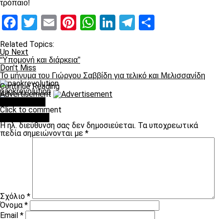
τρόπαιο!
Facebook
Twitter
Email
Pinterest
WhatsApp
LinkedIn
Telegram
Μοιραστ
Related Topics:
Up Next
“Υπομονή και διάρκεια”
Don't Miss
Το μήνυμα του Γιώργου Σαββίδη για τελικό και Μελισσανίδη
Continue Reading
paokrevolution
Advertisement
You may like
Click to comment
Leave a Reply
Η ηλ. διεύθυνση σας δεν δημοσιεύεται.
Τα υποχρεωτικά
πεδία σημειώνονται με
*
Σχόλιο
*
Όνομα
*
Email
*