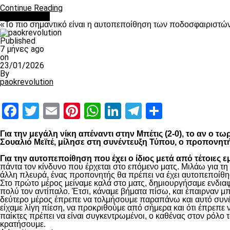
Continue Reading
Ποδόσφαιρο
«Το πιο σημαντικό είναι η αυτοπεποίθηση των ποδοσφαιριστώ
Published
7 μήνες ago
on
23/01/2026
By
paokrevolution
Facebook
Twitter
Email
Pinterest
WhatsApp
LinkedIn
Telegram
Μοιραστ
Για την μεγάλη νίκη απέναντι στην Μπέτις (2-0), το αν ο 
Σουαλιό Μεϊτέ, μίλησε στη συνέντευξη Τύπου, ο προπονητ
Για την αυτοπεποίθηση που έχει ο ίδιος μετά από τέτοιες ε
πάντα τον κίνδυνο που έρχεται στο επόμενο ματς. Μιλάω για τ
άλλη πλευρά, ένας προπονητής θα πρέπει να έχει αυτοπεποίθησ
Στο πρώτο μέρος μείναμε καλά στο ματς, δημιουργήσαμε ενδιαφ
πολύ τον αντίπαλο. Έτσι, κάναμε βήματα πίσω, και έπαιρναν μ
δεύτερο μέρος έπρεπε να τολμήσουμε παραπάνω και αυτό συνέβη
είχαμε λίγη πίεση, να προκριθούμε από σήμερα και ότι έπρεπε 
παίκτες πρέπει να είναι συγκεντρωμένοι, ο καθένας στον ρόλο το
κρατήσουμε.