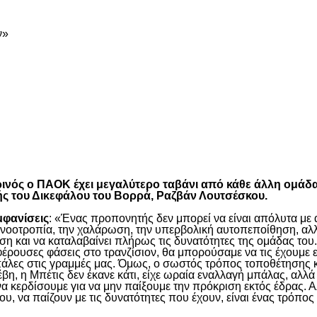
ν»
είτε
τωρινός ο ΠΑΟΚ έχει μεγαλύτερο ταβάνι από κάθε άλλη ομάδ
ής του Δικεφάλου του Βορρά, Ραζβάν Λουτσέσκου.
μφανίσεις
: «Ένας προπονητής δεν μπορεί να είναι απόλυτα με α
η νοοτροπία, την χαλάρωση, την υπερβολική αυτοπεποίθηση, αλλ
η και να καταλαβαίνει πλήρως τις δυνατότητες της ομάδας του.
έρουσες φάσεις στο τρανζίσιον, θα μπορούσαμε να τις έχουμε ε
πάλες στις γραμμές μας. Όμως, ο σωστός τρόπος τοποθέτησης κα
, η Μπέτις δεν έκανε κάτι, είχε ωραία εναλλαγή μπάλας, αλλά 
να κερδίσουμε για να μην παίξουμε την πρόκριση εκτός έδρας. Α
υ, να παίζουν με τις δυνατότητες που έχουν, είναι ένας τρόπος 