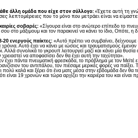
κάθε άλλη ομάδα που είχε στον σύλλογο:
«Έχετε αυτή τη γνώ
σες λεπτομέρειες που το μόνο που μετράει είναι να είμαστε
υκαιρίες σοβαρές:
«Σίγουρα είναι στο ανώτερο επίπεδο το πνευμ
 σου στο μάξιμουμ και τον παρακινεί να κάνει το ίδιο, Οπότε, η
18-20 ενεργούς παίκτες:
«Αυτό πρέπει να συμβαίνει, δείχνουμε 
χρόνια. Αυτό έχει να κάνει με ιώσεις και τραυματισμούς έμεναν 
ι. Αλλά συνολικά το γκρουπ λειτουργεί μαζί και κάνει μία θυσία 
 χρειαστεί να αποφασίσει δεν θα έχει αυτή την ταχύτητα».
ν έχει πάντα πνευματική φρεσκάδα, το πρόβλημα με τον Μεϊτέ είν
ρανζίσιον του αντιπάλου, τον πιέσαμε μερικές φορές να παίξει. 
ι πολύ καλά και ξέρει ότι ένα ματς μέσα στην εβδομάδα δεν θα το
ότι είναι 19 χρονών και τώρα αρχίζει την καριέρα του και είνα
είτε