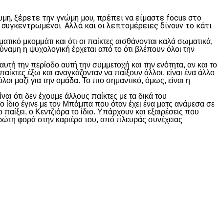
μη, ξέρετε την γνώμη μου, πρέπει να είμαστε focus στο
 συγκεντρωμένοι. Αλλά και οι λεπτομέρειες δίνουν το κάτι
ατικό μκομμάτι και ότι οι παίκτες αισθάνονται καλά σωματικά,
 δύναμη η ψυχολογική έρχεται από το ότι βλέπουν όλοι την
αυτή την περίοδο αυτή την συμμετοχή και την ενότητα, αν και το
παίκτες έξω και αναγκάζονταν να παίξουν άλλοι, είναι ένα άλλο
όλοι μαζί για την ομάδα. Το πιο σημαντικό, όμως, είναι η
αι ότι δεν έχουμε άλλους παίκτες με τα δικά του
Το ίδιο έγινε με τον Μπάμπα που όταν έχει ένα ματς ανάμεσα σε
 παίξει, ο Κεντζιόρα το ίδιο. Υπάρχουν και εξαιρέσεις που
ι πρώτη φορά στην καριέρα του, από πλευράς συνέχειας