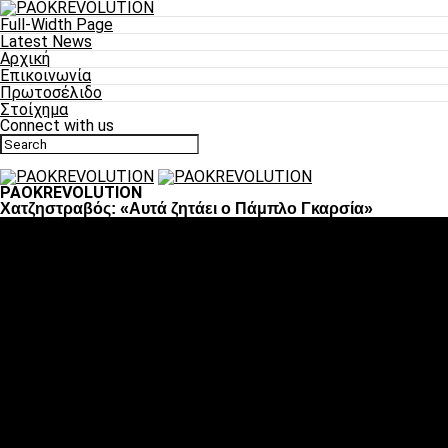
Full-Width Page
Latest News
Αρχική
Επικοινωνία
Πρωτοσέλιδο
Στοίχημα
Connect with us
PAOKREVOLUTION
Χατζηστραβός: «Αυτά ζητάει ο Πάμπλο Γκαρσία»
Ποδόσφαιρο
«Πλέον έχουμε αλλάξει σαν ομάδα, παίξαμε σαν ένα»
«Το πιο σημαντικό είναι η αυτοπεποίθηση των ποδοσφαιριστώ
«Πάμε να διεκδικήσουμε την οκτάδα»
«Είναι απόλαυση να παίζεις για τον κόσμο του ΠΑΟΚ»
«Θα τα δώσουμε όλα κόντρα στη Λιόν για την οκτάδα»
Μπάσκετ
Αλλαγή ώρας με Σπόρτινγκ και Μπιλμπάο