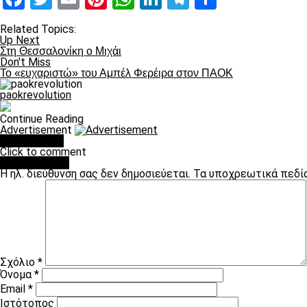
Related Topics:
Up Next
Στη Θεσσαλονίκη ο Μιχάι
Don't Miss
Το «ευχαριστώ» του Αμπέλ Φερέιρα στον ΠΑΟΚ
paokrevolution
Continue Reading
Advertisement
You may like
Click to comment
Leave a Reply
Η ηλ. διεύθυνση σας δεν δημοσιεύεται.
Τα υποχρεωτικά πεδί
Σχόλιο
*
Όνομα
*
Email
*
Ιστότοπος