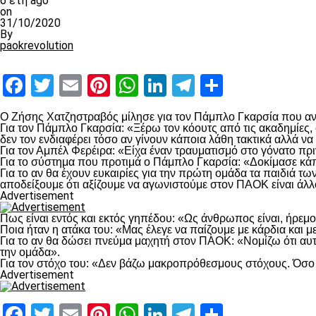
6 έτη ago
on
31/10/2020
By
paokrevolution
Facebook
Twitter
Email
Pinterest
WhatsApp
LinkedIn
Telegram
Μοιραστ
O Ζήσης Χατζηστραβός μίλησε για τον Πάμπλο Γκαρσία που ανα
Για τον Πάμπλο Γκαρσία: «Ξέρω τον κόουτς από τις ακαδημίες, 
δεν τον ενδιαφέρει τόσο αν γίνουν κάποια λάθη τακτικά αλλά ν
Για τον Αμπέλ Φερέιρα: «Είχα έναν τραυματισμό στο γόνατο πρ
Για το σύστημα που προτιμά ο Πάμπλο Γκαρσία: «Δοκίμασε κάπ
Για το αν θα έχουν ευκαιρίες για την πρώτη ομάδα τα παιδιά τ
αποδείξουμε ότι αξίζουμε να αγωνιστούμε στον ΠΑΟΚ είναι άλλο τ
Advertisement
Πως είναι εντός και εκτός γηπέδου: «Ως άνθρωπος είναι, ήρεμ
Ποια ήταν η ατάκα του: «Μας έλεγε να παίζουμε με κάρδια και με
Για το αν θα δώσει πνεύμα μαχητή στον ΠΑΟΚ: «Νομίζω ότι αυτό
την ομάδα».
Για τον στόχο του: «Δεν βάζω μακροπρόθεσμους στόχους. Όσο 
Advertisement
Facebook
Twitter
Email
Pinterest
WhatsApp
LinkedIn
Telegram
Μοιραστ