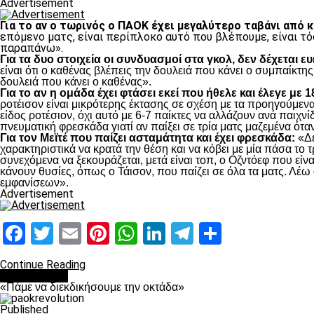
Advertisement
Για το αν ο τωρινός ο ΠΑΟΚ έχει μεγαλύτερο ταβάνι από 
επόμενο ματς, είναι περίπλοκο αυτό που βλέπουμε, είναι τό
παραπάνω».
Για τα δυο στοιχεία οι συνδυασμοί στα γκολ, δεν δέχεται ε
είναι ότι ο καθένας βλέπεις την δουλειά που κάνει ο συμπαίκτης
δουλειά που κάνει ο καθένας».
Για το αν η ομάδα έχει φτάσει εκεί που ήθελε και έλεγε με 
ροτέισον είναι μικρότερης έκτασης σε σχέση με τα προηγούμενα 
είδος ροτέσιον, όχι αυτό με 6-7 παίκτες να αλλάζουν ανά παιχνίδ
πνευματική φρεσκάδα γιατί αν παίξει σε τρία ματς μαζεμένα όταν
Για τον Μεϊτέ που παίζει ασταμάτητα και έχει φρεσκάδα:
«Δε
χαρακτηριστικά να κρατά την θέση και να κόβει με μία πάσα το τ
συνεχόμενα να ξεκουράζεται, μετά είναι τοπ, ο Οζντόεφ που είνα
κάνουν θυσίες, όπως ο Τάισον, που παίζει σε όλα τα ματς. Λέω 
εμφανίσεων».
Advertisement
Facebook
Twitter
Email
Pinterest
WhatsApp
LinkedIn
Telegram
Μοιραστ
Continue Reading
Ποδόσφαιρο
«Πάμε να διεκδικήσουμε την οκτάδα»
Published