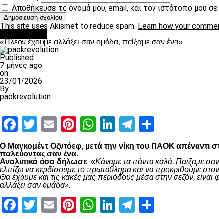
Αποθήκευσε το όνομά μου, email, και τον ιστότοπο μου σ
This site uses Akismet to reduce spam.
Learn how your commen
Ποδόσφαιρο
«Πλέον έχουμε αλλάξει σαν ομάδα, παίξαμε σαν ένα»
Published
7 μήνες ago
on
23/01/2026
By
paokrevolution
Facebook
Twitter
Email
Pinterest
WhatsApp
LinkedIn
Telegram
Μοιραστ
Ο Μαγκομέντ Οζντόεφ, μετά την νίκη του ΠΑΟΚ απέναντι στ
παλεύοντας σαν ένα.
Αναλυτικά όσα δήλωσε
: «
Κάναμε τα πάντα καλά. Παίξαμε σαν
ελπίζω να κερδίσουμε το πρωτάθλημα και να προκριθούμε στον 
Θα έχουμε και τις κακές μας περιόδους μέσα στην σεζόν, είνα
αλλάξει σαν ομάδα».
Facebook
Twitter
Email
Pinterest
WhatsApp
LinkedIn
Telegram
Μοιραστ