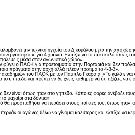
είτε
λαμβάνει την τεχνική ηγεσία του Δικεφάλου μετά την αποχώρησ
συνεργαστήκαμε για 4 χρόνια. Ελπίζω να τα πάει καλά όπως στι
α παλεύεις μέσα στον αγωνιστικό χώρο».
ιν φύγει ο ΠΑΟΚ για προετοιμασία στην Πορταριά και δεν πρόλ
οια πράγματα στην αρχή αλλά πλέον προτιμά το 4-3-3».
ων ακαδημιών του ΠΑΟΚ με τον Πάμπλο Γκαρσία: «Το καλό είναι ό
ο επίπεδο και πρέπει να δείχνεις καθημερινά ότι αξίζεις να είσ
ος δεν είναι όπως ήταν στο γήπεδο. Κάποιες φορές ανέβαζε του
 το μαχαίρι στα δόντια».
 θα προσπαθήσει να περάσει στους παίκτες του, όπως ήταν και 
περνάν οι αγώνες θέλω να γίνομαι καλύτερος και ελπίζω να κε
είτε