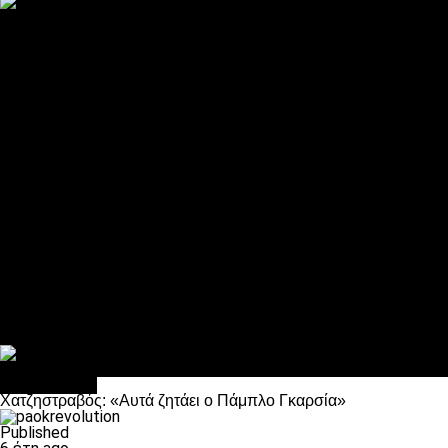
ΠΑΟΚ και τηλεοπτικά: αποκλειστικά απόφαση Σαββίδη
Αντίπαλοι
Νέα προβλήματα στην Μπέτις πριν την Τούμπα
Επίσημο «stop» στους φίλους του ΠΑΟΚ στο Αγρίνιο
Η Λιόν «σφυροκόπησε» τη Μονακό και πλησιάζει στο Champio
ΠΑΟΚ: Τι έκαναν οι αντίπαλοί του στο Europa League
Η Ριέκα διέκοψε την εγγραφή μελών ενόψει… ΠΑΟΚ
Διάφορα
Πέθανε ο μπαμπάς του Γιαννάκη, Λουκάς Μήλιος
ΣΦ ΠΑΟΚ Θύρα 4: Ανακοίνωσε οδική εκδρομή για τον αγώνα με
Κανείς δεν ξέχασε τα έξι αετόπουλα
Στο OPEN τα προκριματικά, στη NOVA τα του πρωταθλήματος
Σαν σήμερα: Οταν “έφυγε” ο Λόραντ
Ποδόσφαιρο
Χατζηστραβός: «Αυτά ζητάει ο Πάμπλο Γκαρσία»
Published