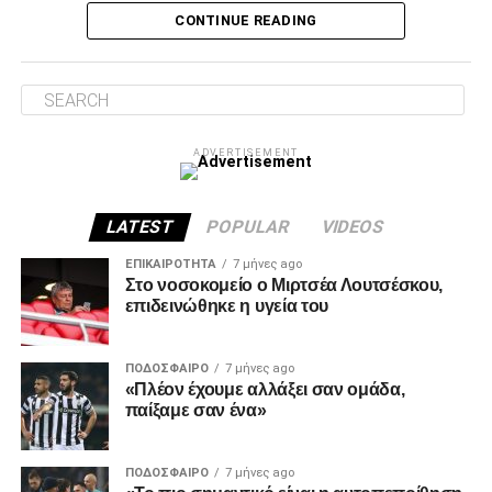
CONTINUE READING
ADVERTISEMENT
ADVERTISEMENT
2. Την πιο σίγουρη και την πιο γρήγορη λύση για την
ανέγερση της νέας Τούμπας που ήδη έχει καθυστερήσει
πολύ να δωθεί στον λαό του ΠΑΟΚ.
LATEST
POPULAR
VIDEOS
Και από ότι φαίνεται, ούτε γρήγοροι, ούτε σίγουροι, ούτε
ΕΠΙΚΑΙΡΌΤΗΤΑ
7 μήνες ago
Στο νοσοκομείο ο Μιρτσέα Λουτσέσκου,
ανεξάρτητοι σταθήκατε.
επιδεινώθηκε η υγεία του
Επιθυμία λοιπόν του κόσμου που σας στήριξε είναι να
δωθούν ΑΜΕΣΑ αποτελέσματα και λύσεις οι οποίες
ΠΟΔΌΣΦΑΙΡΟ
7 μήνες ago
«Πλέον έχουμε αλλάξει σαν ομάδα,
υποστηρίζονται από συμπαγής απόψεις και όχι αβάσιμες
παίξαμε σαν ένα»
τεκμηριώσεις και κομφούζιο καθυστερήσεων για το τι
πραγματικά συμβαίνει με την κληρονομιά του συλλόγου
Facebook
Twitter
Email
Pinterest
WhatsApp
LinkedIn
Telegram
Μοιρασ
μας.
ΠΟΔΌΣΦΑΙΡΟ
7 μήνες ago