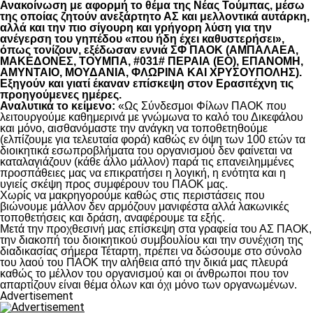
Ανακοίνωση με αφορμή το θέμα της Νέας Τούμπας, μέσω
της οποίας ζητούν ανεξάρτητο ΑΣ και μελλοντικά αυτάρκη,
αλλά και την πιο σίγουρη και γρήγορη λύση για την
ανέγερση του γηπέδου «που ήδη έχει καθυστερήσει»,
όπως τονίζουν, εξέδωσαν εννιά ΣΦ ΠΑΟΚ (ΑΜΠΑΛΑΕΑ,
ΜΑΚΕΔΟΝΕΣ, ΤΟΥΜΠΑ, #031# ΠΕΡΑΙΑ (ΕΟ), ΕΠΑΝΟΜΗ,
ΑΜΥΝΤΑΙΟ, ΜΟΥΔΑΝΙΑ, ΦΛΩΡΙΝΑ ΚΑΙ ΧΡΥΣΟΥΠΟΛΗΣ).
Εξηγούν και γιατί έκαναν επίσκεψη στον Ερασιτέχνη τις
προηγούμενες ημέρες.
Αναλυτικά το κείμενο:
«Ως Σύνδεσμοι Φίλων ΠΑΟΚ που
λειτουργούμε καθημερινά με γνώμωνα το καλό του Δικεφάλου
και μόνο, αισθανόμαστε την ανάγκη να τοποθετηθούμε
(ελπίζουμε για τελευταία φορά) καθώς εν όψη των 100 ετών τα
διοικητικά εσωπροβλήματα του οργανισμού δεν φαίνεται να
καταλαγιάζουν (κάθε άλλο μάλλον) παρά τις επανειλημμένες
προσπάθειες μας να επικρατήσει η λογική, η ενότητα και η
υγιείς σκέψη προς συμφέρουν του ΠΑΟΚ μας.
Χωρίς να μακρηγορούμε καθώς στις περιστάσεις που
βιώνουμε μάλλον δεν αρμόζουν μανιφέστα αλλά λακωνικές
τοποθετήσεις και δράση, αναφέρουμε τα εξής.
Μετά την προχθεσινή μας επίσκεψη στα γραφεία του ΑΣ ΠΑΟΚ,
την διακοπή του διοικητικού συμβουλίου και την συνέχιση της
διαδικασίας σήμερα Τέταρτη, πρέπει να δώσουμε στο σύνολο
του λαού του ΠΑΟΚ την αλήθεια από την δικιά μας πλευρά
καθώς το μέλλον του οργανισμού και οι άνθρωποι που τον
απαρτίζουν είναι θέμα όλων και όχι μόνο των οργανωμένων.
Advertisement