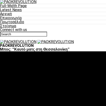
Full-Width Page
Latest News
Αρχική
Επικοινωνία
Πρωτοσέλιδο
Στοίχημα
Connect with us
PAOKREVOLUTION
Μπος: “Καυτό ματς στη Θεσσαλονίκη”
Ποδόσφαιρο
«Πλέον έχουμε αλλάξει σαν ομάδα, παίξαμε σαν ένα»
«Το πιο σημαντικό είναι η αυτοπεποίθηση των
ποδοσφαιριστών»
«Πάμε να διεκδικήσουμε την οκτάδα»
«Είναι απόλαυση να παίζεις για τον κόσμο του ΠΑΟΚ»
«Θα τα δώσουμε όλα κόντρα στη Λιόν για την οκτάδα»
Μπάσκετ