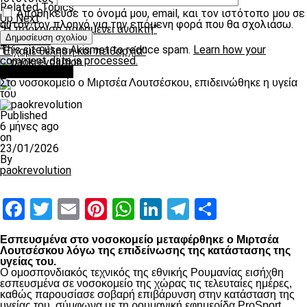
Related Topics:
Αποθήκευσε το όνομά μου, email, και τον ιστότοπο μου σε
Up Next
αυτόν τον πλοηγό για την επόμενη φορά που θα σχολιάσω.
“H πρόκριση παραμένει ανοικτή”
Don't Miss
This site uses Akismet to reduce spam.
Learn how your
“Είχαμε θέληση και πειθαρχία”
comment data is processed.
Επικαιρότητα
paokrevolution
Στο νοσοκομείο ο Μιρτσέα Λουτσέσκου, επιδεινώθηκε η υγεία
του
Published
6 μήνες ago
on
23/01/2026
By
paokrevolution
Facebook
Twitter
Email
Pinterest
WhatsApp
LinkedIn
Telegram
Μοιραστ
Εσπευσμένα στο νοσοκομείο μεταφέρθηκε ο Μιρτσέα
Λουτσέσκου λόγω της επιδείνωσης της κατάστασης της
υγείας του.
Ο ομοσπονδιακός τεχνικός της εθνικής Ρουμανίας εισήχθη
εσπευσμένα σε νοσοκομείο της χώρας τις τελευταίες ημέρες,
καθώς παρουσίασε σοβαρή επιβάρυνση στην κατάσταση της
υγείας του, σύμφωνα με τη ρουμανική εφημερίδα ProSport.