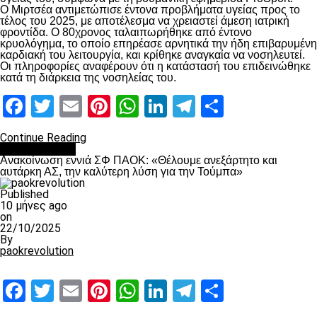
Ο Μιρτσέα αντιμετώπισε έντονα προβλήματα υγείας προς το
τέλος του 2025, με αποτέλεσμα να χρειαστεί άμεση ιατρική
φροντίδα. Ο 80χρονος ταλαιπωρήθηκε από έντονο
κρυολόγημα, το οποίο επηρέασε αρνητικά την ήδη επιβαρυμένη
καρδιακή του λειτουργία, και κρίθηκε αναγκαία να νοσηλευτεί.
Οι πληροφορίες αναφέρουν ότι η κατάστασή του επιδεινώθηκε
κατά τη διάρκεια της νοσηλείας του.
Facebook
Twitter
Email
Pinterest
WhatsApp
LinkedIn
Telegram
Μοιραστ
Continue Reading
Επικαιρότητα
Ανακοίνωση εννιά ΣΦ ΠΑΟΚ: «Θέλουμε ανεξάρτητο και
αυτάρκη ΑΣ, την καλύτερη λύση για την Τούμπα»
Published
10 μήνες ago
on
22/10/2025
By
paokrevolution
Facebook
Twitter
Email
Pinterest
WhatsApp
LinkedIn
Telegram
Μοιραστ