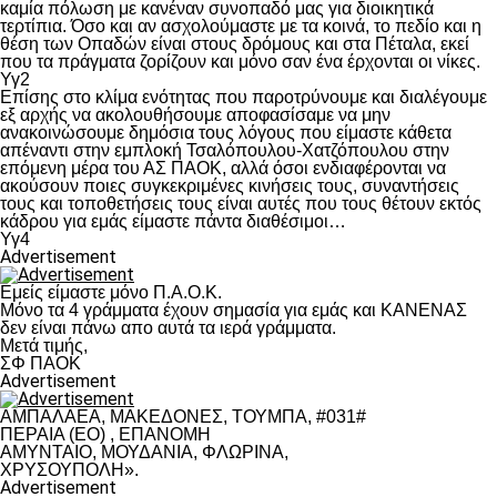
καμία πόλωση με κανέναν συνοπαδό μας για διοικητικά
τερτίπια. Όσο και αν ασχολούμαστε με τα κοινά, το πεδίο και η
θέση των Οπαδών είναι στους δρόμους και στα Πέταλα, εκεί
που τα πράγματα ζορίζουν και μόνο σαν ένα έρχονται οι νίκες.
Υγ2
Επίσης στο κλίμα ενότητας που παροτρύνουμε και διαλέγουμε
εξ αρχής να ακολουθήσουμε αποφασίσαμε να μην
ανακοινώσουμε δημόσια τους λόγους που είμαστε κάθετα
απέναντι στην εμπλοκή Τσαλόπουλου-Χατζόπουλου στην
επόμενη μέρα του ΑΣ ΠΑΟΚ, αλλά όσοι ενδιαφέρονται να
ακούσουν ποιες συγκεκριμένες κινήσεις τους, συναντήσεις
τους και τοποθετήσεις τους είναι αυτές που τους θέτουν εκτός
κάδρου για εμάς είμαστε πάντα διαθέσιμοι…
Υγ4
Advertisement
Εμείς είμαστε μόνο Π.Α.Ο.Κ.
Μόνο τα 4 γράμματα έχουν σημασία για εμάς και ΚΑΝΕΝΑΣ
δεν είναι πάνω απο αυτά τα ιερά γράμματα.
Μετά τιμής,
ΣΦ ΠΑΟΚ
Advertisement
ΑΜΠΑΛΑΕΑ, ΜΑΚΕΔΟΝΕΣ, ΤΟΥΜΠΑ, #031#
ΠΕΡΑΙΑ (ΕΟ) , ΕΠΑΝΟΜΗ
ΑΜΥΝΤΑΙΟ, ΜΟΥΔΑΝΙΑ, ΦΛΩΡΙΝΑ,
ΧΡΥΣΟΥΠΟΛΗ».
Advertisement