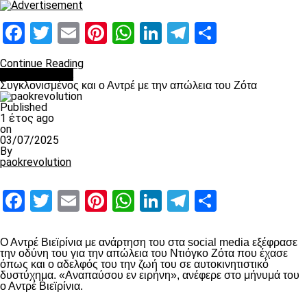
Facebook
Twitter
Email
Pinterest
WhatsApp
LinkedIn
Telegram
Μοιραστ
Continue Reading
Επικαιρότητα
Συγκλονισμένος και ο Αντρέ με την απώλεια του Ζότα
Published
1 έτος ago
on
03/07/2025
By
paokrevolution
Facebook
Twitter
Email
Pinterest
WhatsApp
LinkedIn
Telegram
Μοιραστ
Ο Αντρέ Βιεϊρίνια με ανάρτηση του στα social media εξέφρασε
την οδύνη του για την απώλεια του Ντιόγκο Ζότα που έχασε
όπως και ο αδελφός του την ζωή του σε αυτοκινητιστικό
δυστύχημα. «Αναπαύσου εν ειρήνη», ανέφερε στο μήνυμά του
ο Αντρέ Βιεϊρίνια.