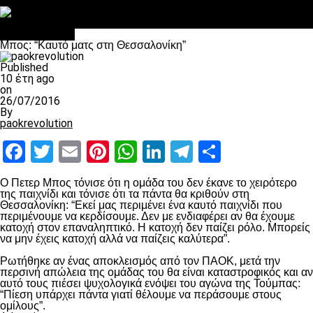
Στο OPEN τα προκριματικά, στη NOVA τα του πρωταθλήματος
Σαν σήμερα: Οταν “έφυγε” ο Λόραντ
Επικαιρότητα
Μπος: “Καυτό ματς στη Θεσσαλονίκη”
Published
10 έτη ago
on
26/07/2016
By
paokrevolution
Facebook
Twitter
Email
Pinterest
WhatsApp
LinkedIn
Telegram
Μοιραστ
Ο Πετερ Μπος τόνισε ότι η ομάδα του δεν έκανε το χειρότερο
της παιχνίδι και τόνισε ότι τα πάντα θα κριθούν στη
Θεσσαλονίκη: “Εκεί μας περιμένει ένα καυτό παιχνίδι που
περιμένουμε να κερδίσουμε. Δεν με ενδιαφέρει αν θα έχουμε
κατοχή στον επαναληπτικό. Η κατοχή δεν παίζει ρόλο. Μπορείς
να μην έχεις κατοχή αλλά να παίζεις καλύτερα”.
Ρωτήθηκε αν ένας αποκλεισμός από τον ΠΑΟΚ, μετά την
περσινή απώλεια της ομάδας του θα είναι καταστροφικός και αν
αυτό τους πιέσει ψυχολογικά ενόψει του αγώνα της Τούμπας:
“Πίεση υπάρχει πάντα γιατί θέλουμε να περάσουμε στους
ομίλους”.