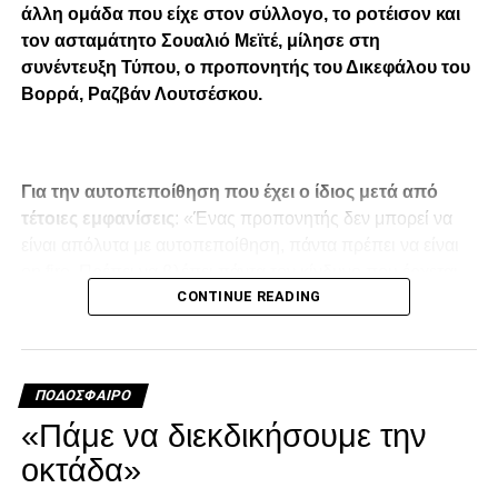
άλλη ομάδα που είχε στον σύλλογο, το ροτέισον και
τον ασταμάτητο Σουαλιό Μεϊτέ, μίλησε στη
συνέντευξη Τύπου, ο προπονητής του Δικεφάλου του
Βορρά, Ραζβάν Λουτσέσκου.
Για την αυτοπεποίθηση που έχει ο ίδιος μετά από
τέτοιες εμφανίσεις
: «Ένας προπονητής δεν μπορεί να
είναι απόλυτα με αυτοπεποίθηση, πάντα πρέπει να είναι
on fire. Πρέπει να βλέπει πάντα τον κίνδυνο που έρχεται
CONTINUE READING
στο επόμενο ματς. Μιλάω για τη νοοτροπία, την
χαλάρωση, την υπερβολική αυτοπεποίθηση, αλλά και για
τον τρόπο παιχνιδιού των αντιπάλων. Αλλά από την άλλη
πλευρά, ένας προπονητής θα πρέπει να έχει
ΠΟΔΌΣΦΑΙΡΟ
αυτοπεποίθηση και να καταλαβαίνει πλήρως τις
«Πάμε να διεκδικήσουμε την
δυνατότητες της ομάδας του.
οκτάδα»
Στο πρώτο μέρος μείναμε καλά στο ματς, δημιουργήσαμε