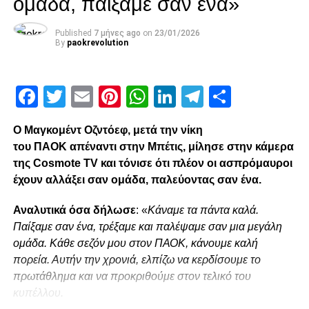
ομάδα, παίξαμε σαν ένα»
Η υπερασπιστική γραμμή των “πρασίνων” βασίστηκε στα
όσα είχαν υποστηρίξει στην Πειθαρχική Επιτροπή της
Super League. Ότι δηλαδή η διοίκηση του “τριφυλλιού”
Published
7 μήνες ago
on
23/01/2026
By
paokrevolution
έκανε τ’ αδύνατα δυνατά για να αποφευχθούν τα επεισόδια
τηρώντας το αυστηρό πλαίσιο και επέρριψε τις ευθύνες
στην Αστυνομία και στον Βαγγέλη Μαρινάκη για την εκτός
Facebook
Twitter
Email
Pinterest
WhatsApp
LinkedIn
Telegram
Μοιρασ
σχεδίου απόφασή του να καθίσει στον πάγκο του
Ολυμπιακού και να κάνει βόλτα στον αγωνιστικό χώρο.
Ο Μαγκομέντ Οζντόεφ, μετά την νίκη
του ΠΑΟΚ απέναντι στην Μπέτις, μίλησε στην κάμερα
της Cosmote TV και τόνισε ότι πλέον οι ασπρόμαυροι
ADVERTISEMENT
έχουν αλλάξει σαν ομάδα, παλεύοντας σαν ένα.
Αναλυτικά όσα δήλωσε
: «
Κάναμε τα πάντα καλά.
Παίξαμε σαν ένα, τρέξαμε και παλέψαμε σαν μια μεγάλη
Τον Γιάννη Κάρμη συνόδευσε ο Γιάννη Ηρειώτης, ο
ομάδα. Κάθε σεζόν μου στον ΠΑΟΚ, κάνουμε καλή
οποίος τόνισε μεταξύ άλλων ότι “ο κ.Περέιρα περπατούσε
πορεία. Αυτήν την χρονιά, ελπίζω να κερδίσουμε το
μάγκικα με το χέρι στην τσέπη λες και έκανε βόλτα στα
πρωτάθλημα και να προκριθούμε στον τελικό του
Καμίνια” και πως προκάλεσε.
κυπέλλου.
Ο Παναθηναϊκός έχει την ευχέρεια μέχρι την Τρίτη το