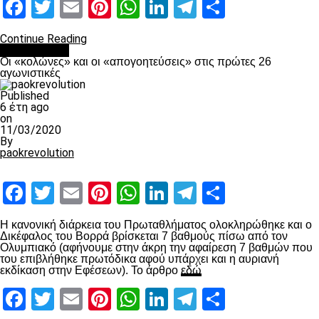
Facebook
Twitter
Email
Pinterest
WhatsApp
LinkedIn
Telegram
Μοιραστ
Continue Reading
Ποδόσφαιρο
Οι «κολώνες» και οι «απογοητεύσεις» στις πρώτες 26
αγωνιστικές
Published
6 έτη ago
on
11/03/2020
By
paokrevolution
Facebook
Twitter
Email
Pinterest
WhatsApp
LinkedIn
Telegram
Μοιραστ
Η κανονική διάρκεια του Πρωταθλήματος ολοκληρώθηκε και ο
Δικέφαλος του Βορρά βρίσκεται 7 βαθμούς πίσω από τον
Ολυμπιακό (αφήνουμε στην άκρη την αφαίρεση 7 βαθμών που
του επιβλήθηκε πρωτόδικα αφού υπάρχει και η αυριανή
εκδίκαση στην Εφέσεων). Το άρθρο
εδώ
Facebook
Twitter
Email
Pinterest
WhatsApp
LinkedIn
Telegram
Μοιραστ