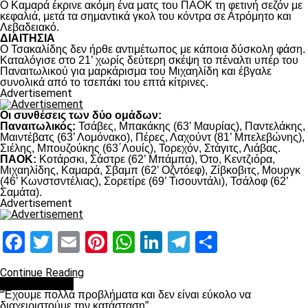
Ο Καμαρά έκρινε ακόμη ένα ματς του ΠΑΟΚ τη φετινή σεζόν με
κεφαλιά, μετά τα σημαντικά γκολ του κόντρα σε Ατρόμητο και
Λεβαδειακό.
ΔΙΑΙΤΗΣΙΑ
Ο Τσακαλίδης δεν ήρθε αντιμέτωπος με κάποια δύσκολη φάση.
Καταλόγισε στο 21’ χωρίς δεύτερη σκέψη το πέναλτι υπέρ του
Παναιτωλικού για μαρκάρισμα του Μιχαηλίδη και έβγαλε
συνολικά από το τσεπάκι του επτά κίτρινες.
Advertisement
Οι συνθέσεις των δύο ομάδων:
Παναιτωλικός:
Τσάβες, Μπακάκης (63’ Μαυρίας), Παντελάκης,
Μαιντέβατς (63’ Λομόνακο), Πέρες, Λαχούντ (81’ Μπελεβώνης),
Σιέλης, Μπουζούκης (63΄Λουίς), Τορεχόν, Στάγιτς, Λιάβας.
ΠΑΟΚ:
Κοτάρσκι, Σάστρε (62’ Μπάμπα), Ότο, Κεντζιόρα,
Μιχαηλίδης, Καμαρά, Σβαμπ (62’ Οζντόεφ), Ζίβκοβιτς, Μουργκ
(46’ Κωνστσντέλιας), Σορετίρε (69’ Τισουντάλι), Τσάλοφ (62’
Σαμάτα).
Advertisement
Facebook
Twitter
Email
Pinterest
WhatsApp
LinkedIn
Telegram
Μοιραστ
Continue Reading
πρωτοσέλιδο
“Έχουμε πολλά προβλήματα και δεν είναι εύκολο να
διαχειριστούμε την κατάσταση”