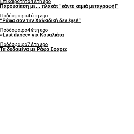
Επικαιρότητα
4 έτη ago
Παρουσίαση με… πλακάτ “κάντε καμιά μεταγραφή!”
Ποδόσφαιρο
4 έτη ago
“Ράφα σαν την Χαλκιδική δεν έχει!”
Ποδόσφαιρο
4 έτη ago
«Last dance» για Κουαλιάτα
Ποδόσφαιρο
7 έτη ago
Τα δεδομένα με Ράφα Σοάρες