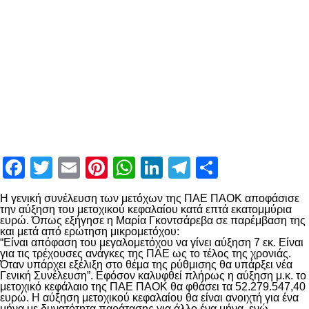
Facebook
Twitter
Email
Pinterest
WhatsApp
LinkedIn
Telegram
Μοιραστ
Η γενική συνέλευση των μετόχων της ΠΑΕ ΠΑΟΚ αποφάσισε
την αύξηση του μετοχικού κεφαλαίου κατά επτά εκατομμύρια
ευρώ. Όπως εξήγησε η Μαρία Γκοντσάρεβα σε παρέμβαση της
και μετά από ερώτηση μικρομετόχου:
“Είναι απόφαση του μεγαλομετόχου να γίνει αύξηση 7 εκ. Είναι
για τις τρέχουσες ανάγκες της ΠΑΕ ως το τέλος της χρονιάς.
Όταν υπάρχει εξέλιξη στο θέμα της ρύθμισης θα υπάρξει νέα
Γενική Συνέλευση”. Εφόσον καλυφθεί πλήρως η αύξηση μ.κ. το
μετοχικό κεφάλαιο της ΠΑΕ ΠΑΟΚ θα φθάσει τα 52.279.547,40
ευρώ. Η αύξηση μετοχικού κεφαλαίου θα είναι ανοιχτή για ένα
μήνα με δυνατότητα παράτασης για άλλο ένα μήνα, ενώ