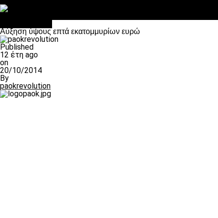
Στο OPEN τα προκριματικά, στη NOVA τα του πρωταθλήματος
Σαν σήμερα: Οταν “έφυγε” ο Λόραντ
πρωτοσέλιδο
Αύξηση ύψους επτά εκατομμυρίων ευρώ
Published
12 έτη ago
on
20/10/2014
By
paokrevolution