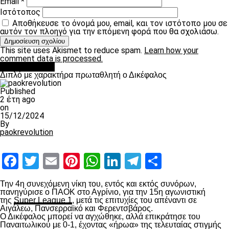
Email
*
Ιστότοπος
Αποθήκευσε το όνομά μου, email, και τον ιστότοπο μου σε
αυτόν τον πλοηγό για την επόμενη φορά που θα σχολιάσω.
This site uses Akismet to reduce spam.
Learn how your
comment data is processed.
πρωτοσέλιδο
Διπλό με χαρακτήρα πρωταθλητή ο Δικέφαλος
Published
2 έτη ago
on
15/12/2024
By
paokrevolution
Facebook
Twitter
Email
Pinterest
WhatsApp
LinkedIn
Telegram
Μοιραστ
Την 4
η
συνεχόμενη νίκη του, εντός και εκτός συνόρων,
πανηγύρισε ο ΠΑΟΚ στο Αγρίνιο, για την 15
η
αγωνιστική
της
Super League 1
, μετά τις επιτυχίες του απέναντι σε
Αιγάλεω, Πανσερραϊκό και Φερεντσβάρος.
Ο Δικέφαλος μπορεί να αγχώθηκε, αλλά επικράτησε του
Παναιτωλικού με 0-1, έχοντας «ήρωα» της τελευταίας στιγμής