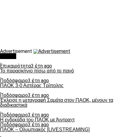
Advertisement
Τάσεις
Επικαιρότητα
3 έτη ago
Το παρασκήνιο πίσω από το πανό
Ποδόσφαιρο
3 έτη ago
ΠΑΟΚ 3-0 Αστέρας Τρίπολης
Ποδόσφαιρο
3 έτη ago
Έκλεισε η μεταγραφή Σαμάτα στον ΠΑΟΚ, μένουν τα
διαδικαστικά
Ποδόσφαιρο
3 έτη ago
Η ενδεκάδα του ΠΑΟΚ με Άιντραχτ
Ποδόσφαιρο
3 έτη ago
ΠΑΟΚ – Ολυμπιακός [LIVESTREAMING]