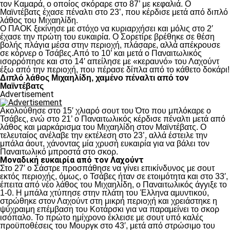
τον Καμαρά, ο οποίος σκόραρε στο 87’ με κεφαλιά. Ο
Μαϊντέβατς έχασε πέναλτι στο 23’, που κέρδισε μετά από διπλό
λάθος του Μιχαηλίδη.
Ο ΠΑΟΚ ξεκίνησε με στόχο να κυριαρχήσει και μόλις στο 2′
έχασε την πρώτη του ευκαιρία. Ο Σορετίρε βρέθηκε σε θέση
βολής πλάγια μέσα στην περιοχή, πλάσαρε, αλλά απέκρουσε
σε κόρνερ ο Τσάβες.Από το 10’ και μετά ο Παναιτωλικός
ισορρόπησε και στο 14′ απείλησε με «κεραυνό» του Λαχούντ
έξω από την περιοχή, που πέρασε δίπλα από το κάθετο δοκάρι!
Διπλό λάθος Μιχαηλίδη, χαμένο πέναλτι από τον
Μαϊντέβατς
Advertisement
Ακολούθησε στο 15′ χλιαρό σουτ του Ότο που μπλόκαρε ο
Τσάβες, ενώ στο 21’ ο Παναιτωλικός κέρδισε πέναλτι μετά από
λάθος και μαρκάρισμα του Μιχαηλίδη στον Μαϊντέβατς. Ο
τελευταίος ανέλαβε την εκτέλεση στο 23’, αλλά έστειλε την
μπάλα άουτ, χάνοντας μία χρυσή ευκαιρία για να βάλει τον
Παναιτωλικό μπροστά στο σκορ.
Μοναδική ευκαιρία από τον Λαχούντ
Στο 27′ ο Σάστρε προσπάθησε να γίνει επικίνδυνος με σουτ
εκτός περιοχής, όμως, ο Τσάβες ήταν σε ετοιμότητα και στο 33′,
έπειτα από νέο λάθος του Μιχαηλίδη, ο Παναιτωλικός άγγιξε το
1-0. Η μπάλα χτύπησε στην πλάτη του Έλληνα αμυντικού,
στρώθηκε στον Λαχούντ στη μικρή περιοχή και χρειάστηκε η
ψύχραιμη επέμβαση του Κοτάρσκι για να παραμείνει το σκορ
ισόπαλο. Το πρώτο ημίχρονο έκλεισε με σουτ υπό καλές
προϋποθέσεις του Μουργκ στο 43′, μετά από στρώσιμο του