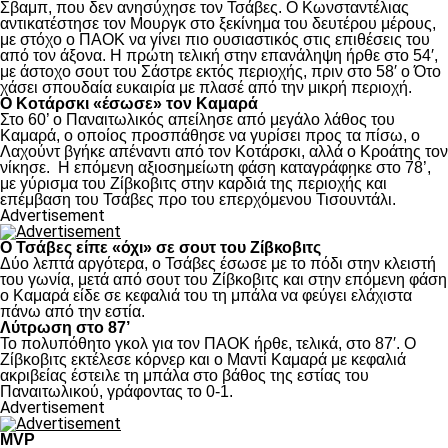
Σβαμπ, που δεν ανησύχησε τον Τσάβες. Ο Κωνσταντέλιας
αντικατέστησε τον Μουργκ στο ξεκίνημα του δευτέρου μέρους,
με στόχο ο ΠΑΟΚ να γίνει πιο ουσιαστικός στις επιθέσεις του
από τον άξονα. Η πρώτη τελική στην επανάληψη ήρθε στο 54′,
με άστοχο σουτ του Σάστρε εκτός περιοχής, πριν στο 58′ ο Ότο
χάσει σπουδαία ευκαιρία με πλασέ από την μικρή περιοχή.
Ο Κοτάρσκι «έσωσε» τον Καμαρά
Στο 60’ ο Παναιτωλικός απείλησε από μεγάλο λάθος του
Καμαρά, ο οποίος προσπάθησε να γυρίσει προς τα πίσω, ο
Λαχούντ βγήκε απέναντι από τον Κοτάρσκι, αλλά ο Κροάτης τον
νίκησε. Η επόμενη αξιοσημείωτη φάση καταγράφηκε στο 78’,
με γύρισμα του Ζίβκοβιτς στην καρδιά της περιοχής και
επέμβαση του Τσάβες προ του επερχόμενου Τισουντάλι.
Advertisement
Ο Τσάβες είπε «όχι» σε σουτ του Ζίβκοβιτς
Δύο λεπτά αργότερα, ο Τσάβες έσωσε με το πόδι στην κλειστή
του γωνία, μετά από σουτ του Ζίβκοβιτς και στην επόμενη φάση
ο Καμαρά είδε σε κεφαλιά του τη μπάλα να φεύγει ελάχιστα
πάνω από την εστία.
Λύτρωση στο 87’
Το πολυπόθητο γκολ για τον ΠΑΟΚ ήρθε, τελικά, στο 87′. Ο
Ζίβκοβιτς εκτέλεσε κόρνερ και ο Μαντί Καμαρά με κεφαλιά
ακριβείας έστειλε τη μπάλα στο βάθος της εστίας του
Παναιτωλικού, γράφοντας το 0-1.
Advertisement
MVP