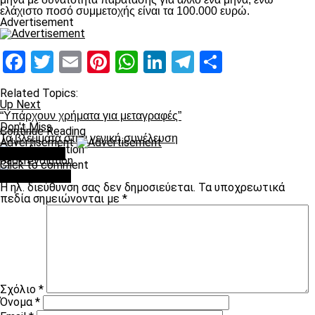
ελάχιστο ποσό συμμετοχής είναι τα 100.000 ευρώ.
Advertisement
Facebook
Twitter
Email
Pinterest
WhatsApp
LinkedIn
Telegram
Μοιραστ
Related Topics:
Up Next
“Υπάρχουν χρήματα για μεταγραφές”
Don't Miss
Continue Reading
Τα βλέμματα στην γενική συνέλευση
Advertisement
You may like
paokrevolution
Click to comment
Leave a Reply
Η ηλ. διεύθυνση σας δεν δημοσιεύεται.
Τα υποχρεωτικά
πεδία σημειώνονται με
*
Σχόλιο
*
Όνομα
*