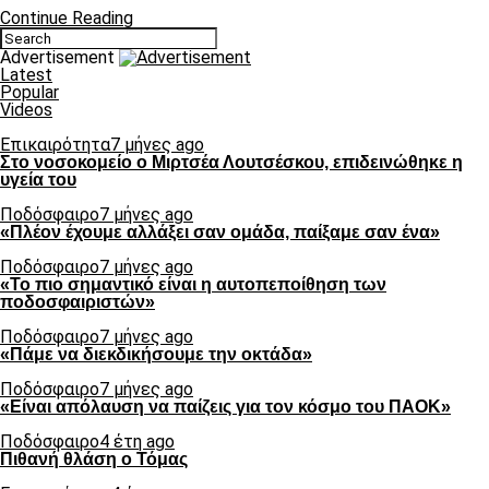
Continue Reading
Advertisement
Latest
Popular
Videos
Επικαιρότητα
7 μήνες ago
Στο νοσοκομείο ο Μιρτσέα Λουτσέσκου, επιδεινώθηκε η
υγεία του
Ποδόσφαιρο
7 μήνες ago
«Πλέον έχουμε αλλάξει σαν ομάδα, παίξαμε σαν ένα»
Ποδόσφαιρο
7 μήνες ago
«Το πιο σημαντικό είναι η αυτοπεποίθηση των
ποδοσφαιριστών»
Ποδόσφαιρο
7 μήνες ago
«Πάμε να διεκδικήσουμε την οκτάδα»
Ποδόσφαιρο
7 μήνες ago
«Είναι απόλαυση να παίζεις για τον κόσμο του ΠΑΟΚ»
Ποδόσφαιρο
4 έτη ago
Πιθανή θλάση ο Τόμας