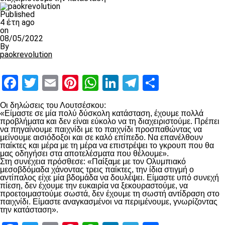
Published
4 έτη ago
on
08/05/2022
By
paokrevolution
Facebook
Twitter
Email
Pinterest
WhatsApp
LinkedIn
Telegram
Μοιραστ
Οι δηλώσεις του Λουτσέσκου:
«Είμαστε σε μία πολύ δύσκολη κατάσταση, έχουμε πολλά
προβλήματα και δεν είναι εύκολο να τη διαχειριστούμε. Πρέπει
να πηγαίνουμε παιχνίδι με το παιχνίδι προσπαθώντας να
μείνουμε αισιόδοξοι και σε καλό επίπεδο. Να επανέλθουν
παίκτες και μέρα με τη μέρα να επιστρέψει το γκρουπ που θα
μας οδηγήσει στα αποτελέσματα που θέλουμε».
Στη συνέχεια πρόσθεσε: «Παίξαμε με τον Ολυμπιακό
μεσοβδόμαδα χάνοντας τρεις παίκτες, την ίδια στιγμή ο
αντίπαλος είχε μία βδομάδα να δουλέψει. Είμαστε υπό συνεχή
πίεση, δεν έχουμε την ευκαιρία να ξεκουραστούμε, να
προετοιμαστούμε σωστά, δεν έχουμε τη σωστή αντίδραση στο
παιχνίδι. Είμαστε αναγκασμένοι να περιμένουμε, γνωρίζοντας
την κατάσταση».