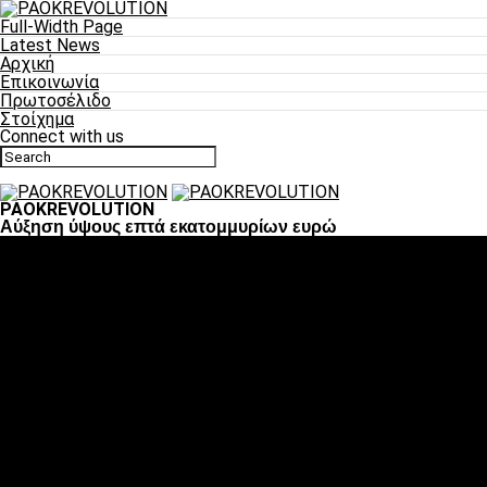
Full-Width Page
Latest News
Αρχική
Επικοινωνία
Πρωτοσέλιδο
Στοίχημα
Connect with us
PAOKREVOLUTION
Αύξηση ύψους επτά εκατομμυρίων ευρώ
Ποδόσφαιρο
«Πλέον έχουμε αλλάξει σαν ομάδα, παίξαμε σαν ένα»
«Το πιο σημαντικό είναι η αυτοπεποίθηση των
ποδοσφαιριστών»
«Πάμε να διεκδικήσουμε την οκτάδα»
«Είναι απόλαυση να παίζεις για τον κόσμο του ΠΑΟΚ»
«Θα τα δώσουμε όλα κόντρα στη Λιόν για την οκτάδα»
Μπάσκετ