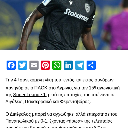
Facebook
Twitter
Email
Pinterest
WhatsApp
LinkedIn
Telegram
Μοιρασ
η
Την 4
συνεχόμενη νίκη του, εντός και εκτός συνόρων,
η
πανηγύρισε ο ΠΑΟΚ στο Αγρίνιο, για την 15
αγωνιστική
της
Super League 1
, μετά τις επιτυχίες του απέναντι σε
Αιγάλεω, Πανσερραϊκό και Φερεντσβάρος.
Ο Δικέφαλος μπορεί να αγχώθηκε, αλλά επικράτησε του
Παναιτωλικού με 0-1, έχοντας «ήρωα» της τελευταίας
στιγμής τον Καμαρά, ο οποίος σκόραρε στο 87’ με