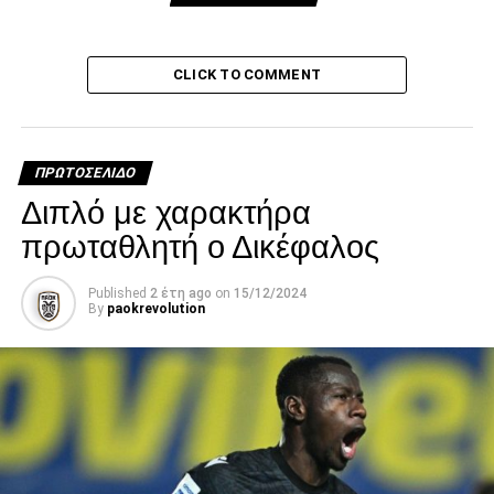
Η τελευταία και πιο σημαντική “μάχη”
CLICK TO COMMENT
paokrevolution
ΠΡΩΤΟΣΈΛΙΔΟ
Διπλό με χαρακτήρα
πρωταθλητή ο Δικέφαλος
Published
2 έτη ago
on
15/12/2024
By
paokrevolution