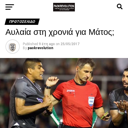
ΠΡΩΤΟΣΈΛΙΔΟ
Αυλαία στη χρονιά για Μάτος;
Published
9 έτη ago
on
25/05/2017
By
paokrevolution