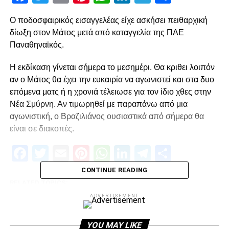
Ο ποδοσφαιρικός εισαγγελέας είχε ασκήσει πειθαρχική
δίωξη στον Μάτος μετά από καταγγελία της ΠΑΕ
Παναθηναϊκός.
Η εκδίκαση γίνεται σήμερα το μεσημέρι. Θα κριθει λοιπόν
αν ο Μάτος θα έχει την ευκαιρία να αγωνιστεί και στα δυο
επόμενα ματς ή η χρονιά τέλειωσε για τον ίδιο χθες στην
Νέα Σμύρνη. Αν τιμωρηθεί με παραπάνω από μια
αγωνιστική, ο Βραζιλιάνος ουσιαστικά από σήμερα θα
είναι σε διακοπές.
Facebook
Twitter
Email
Pinterest
WhatsApp
LinkedIn
Telegram
Μοιρασ
CONTINUE READING
RELATED TOPICS:
ADVERTISEMENT
UP NEXT
Τα υπομνήματα και η κλειστή Τούμπα
YOU MAY LIKE
DON'T MISS