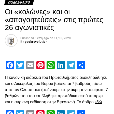
ΠΟΔΌΣΦΑΙΡΟ
ο ΠΑΟΚ να γίνει πιο ουσιαστικός στις επιθέσεις του από
Facebook
Twitter
Email
Pinterest
WhatsApp
LinkedIn
Telegram
Μοιρασ
Οι «κολώνες» και οι
τον άξονα. Η πρώτη τελική στην επανάληψη ήρθε στο 54′,
«απογοητεύσεις» στις πρώτες
με άστοχο σουτ του Σάστρε εκτός περιοχής, πριν στο 58′ ο
Ότο χάσει σπουδαία ευκαιρία με πλασέ από την μικρή
26 αγωνιστικές
περιοχή.
Published
6 έτη ago
on
11/03/2020
Ο Κοτάρσκι «έσωσε» τον Καμαρά
By
paokrevolution
Στο 60’ ο Παναιτωλικός απείλησε από μεγάλο λάθος του
Καμαρά, ο οποίος προσπάθησε να γυρίσει προς τα πίσω,
Facebook
Twitter
Email
Pinterest
WhatsApp
LinkedIn
Telegram
Μοιρασ
ο Λαχούντ βγήκε απέναντι από τον Κοτάρσκι, αλλά ο
Κροάτης τον νίκησε. Η επόμενη αξιοσημείωτη φάση
καταγράφηκε στο 78’, με γύρισμα του Ζίβκοβιτς στην
Η κανονική διάρκεια του Πρωταθλήματος ολοκληρώθηκε
καρδιά της περιοχής και επέμβαση του Τσάβες προ του
και ο Δικέφαλος του Βορρά βρίσκεται 7 βαθμούς πίσω
επερχόμενου Τισουντάλι.
από τον Ολυμπιακό (αφήνουμε στην άκρη την αφαίρεση 7
βαθμών που του επιβλήθηκε πρωτόδικα αφού υπάρχει
και η αυριανή εκδίκαση στην Εφέσεων). Το άρθρο
εδώ
ADVERTISEMENT