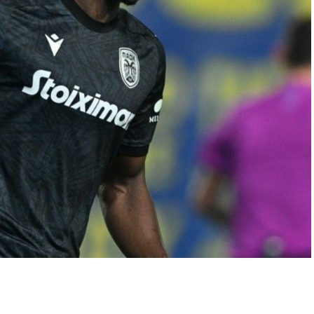
p
In
egram
οιραστείτε