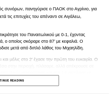
τός συνόρων, πανηγύρισε ο ΠΑΟΚ στο Αγρίνιο, για
μετά τις επιτυχίες του απέναντι σε Αιγάλεω,
ικράτησε του Παναιτωλικού με 0-1, έχοντας
ά, ο οποίος σκόραρε στο 87’ με κεφαλιά. Ο
ρδισε μετά από διπλό λάθος του Μιχαηλίδη.
και μόλις στο 2′ έχασε την πρώτη του ευκαιρία. Ο
μέσα στην περιοχή, πλάσαρε, αλλά απέκρουσε σε
ναιτωλικός ισορρόπησε και στο 14′ απείλησε με
οχή, που πέρασε δίπλα από το κάθετο δοκάρι!
TINUE READING
ι από τον Μαϊντέβατς
DVERTISEMENT