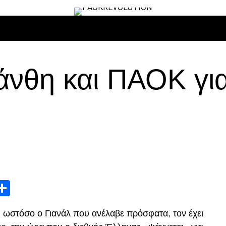
ΙΡΟ
ΜΠΆΣΚΕΤ
ΒΌΛΛΕΫ
ΕΠΙΚΑΙΡΌΤΗΤΑ
ΑΝΤΊΠΑΛΟΙ
άνθη και ΠΑΟΚ για
App
edIn
elegram
Μοιραστείτε
, ωστόσο ο Γιανάλ που ανέλαβε πρόσφατα, τον έχει