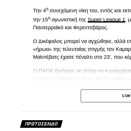
η
Την 4
συνεχόμενη νίκη του, εντός και εκ
η
την 15
αγωνιστική της
Super League 1
, 
Πανσερραϊκό και Φερεντσβάρος.
Ο Δικέφαλος μπορεί να αγχώθηκε, αλλά επ
«ήρωα» της τελευταίας στιγμής τον Καμαρ
Μαϊντέβατς έχασε πέναλτι στο 23’, που κέ
Ο ΠΑΟΚ ξεκίνησε με στόχο να κυριαρχήσει 
Σορετίρε βρέθηκε σε θέση βολής πλάγια 
κόρνερ ο Τσάβες.Από το 10’ και μετά ο Πα
«κεραυνό» του Λαχούντ έξω από την περι
CON
Διπλό λάθος Μιχαηλίδη, χαμένο πέναλτ
ΠΡΩΤΟΣΈΛΙΔΟ
A