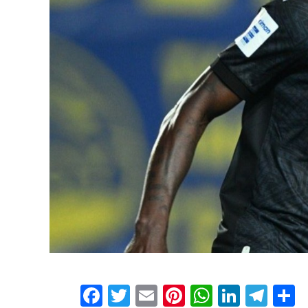
Facebook
Twitter
Email
Pinterest
WhatsAp
Linked
Tel
Μ