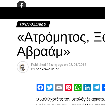
ΠΟΔΌΣΦΑ
ΠΡΩΤΟΣΈΛΙΔΟ
«Ατρόμητος, Ξ
Αβραάμ»
Published
12 έτη ago
on
02/01/2015
By
paokrevolution
Facebook
Twitter
Email
Pinterest
Whats
Link
T
Ο Χαλίλχοτζιτς τον υπολόγιζε αρκετά