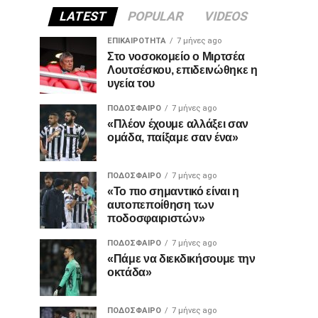
LATEST
POPULAR
VIDEOS
ΕΠΙΚΑΙΡΌΤΗΤΑ
7 μήνες ago
Στο νοσοκομείο ο Μιρτσέα
Λουτσέσκου, επιδεινώθηκε η
υγεία του
ΠΟΔΌΣΦΑΙΡΟ
7 μήνες ago
«Πλέον έχουμε αλλάξει σαν
ομάδα, παίξαμε σαν ένα»
ΠΟΔΌΣΦΑΙΡΟ
7 μήνες ago
«Το πιο σημαντικό είναι η
αυτοπεποίθηση των
ποδοσφαιριστών»
ΠΟΔΌΣΦΑΙΡΟ
7 μήνες ago
«Πάμε να διεκδικήσουμε την
οκτάδα»
ΠΟΔΌΣΦΑΙΡΟ
7 μήνες ago