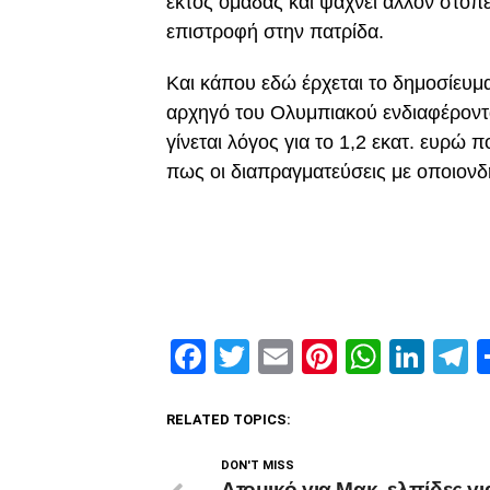
εκτός ομάδας και ψάχνει άλλον στόπ
επιστροφή στην πατρίδα.
Και κάπου εδώ έρχεται το δημοσίευμ
αρχηγό του Ολυμπιακού ενδιαφέροντα
γίνεται λόγος για το 1,2 εκατ. ευρώ
πως οι διαπραγματεύσεις με οποιονδή
Facebook
Twitter
Email
Pinterest
Whats
Link
T
RELATED TOPICS:
DON'T MISS
Ατομικό για Μακ, ελπίδες γι