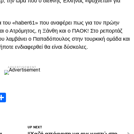
ερ, την ώρα που ο διεθνής Έλληνας «ψάχνεται» για
α του «haber61» που αναφέρει πως για τον πρώην
ι ο Ατρόμητος, η Ξάνθη και ο ΠΑΟΚ! Στο ρεπορτάζ
 που λαμβάνει ο Παπαδόπουλος στην τουρκική ομάδα και
ποτε ενδιαφερθεί θα είναι δύσκολες.
ADVERTISEMENT
App
edIn
elegram
Μοιραστείτε
UP NEXT
α
“Χαζή απόφαση να αγωνιστώ στο