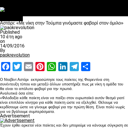
Στο OPEN τα προκριματικά, στη NOVA τα του πρωταθλήματος
Σαν σήμερα: Οταν “έφυγε” ο Λόραντ
Αντίπαλοι
Αστόρι: «Με νίκη στην Τούμπα γινόμαστε φαβορί στον όμιλο»
Published
10 έτη ago
on
14/09/2016
By
paokrevolution
Facebook
Twitter
Email
Pinterest
WhatsApp
LinkedIn
Telegram
Μοιραστ
Ο Νταβίντ Αστόρι εκπροσώπησε τους παίκτες της Φιορεντίνα στη
συνέντευξη τύπου και μεταξύ άλλων υποστήριξε πως με νίκη η ομάδα του
θα είναι το απόλυτο φαβορί για την πρωτιά.
Αναλυτικά όσα είπε:
«Φιλοδοξία κάθε παίκτη είναι να παίξει στον ευρωπαϊκό αυτόν θεσμό γιατί
είναι επιπλέον κίνητρο για κάθε παίκτη ώστε να εξελιχθεί. Θέλουμε να
κερδίσουμε ώστε να γίνουμε φαβορί για την πρώτη θέση. Είναι πολύ νωρίς
για να βγάλουμε συμπεράσματα.
Advertisement
Έχουν έρθει αρκετοί νέοι παίκτες και δεν μπορούμε να κάνουμε σύγκριση σε