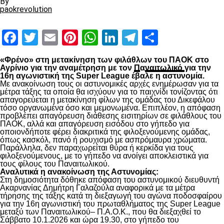
By
paokrevolution
Facebook
Twitter
Email
Pinterest
WhatsApp
LinkedIn
Telegram
Μοιραστ
«Φρένο» στη μετακίνηση των φιλάθλων του ΠΑΟΚ στο
Αγρίνιο για την αναμέτρηση με τον
Π
α
ναιτωλικό
για την
16η αγωνιστική της Super League έβαλε η αστυνομία.
Με ανακοίνωση τους οι αστυνομικές αρχές ενημέρωσαν για τα
μέτρα τάξης τα οποία θα ισχύουν για το παιχνίδι τονίζοντας ότι
απαγορεύεται η μετακίνηση φίλων της ομάδας του Δικεφάλου
τόσο οργανωμένα όσο και μεμονωμένα. Επιπλέον, η απόφαση
προβλέπει απαγόρευση διάθεσης εισιτηρίων σε φιλάθλους του
ΠΑΟΚ, αλλά και απαγόρευση εισόδου στο γήπεδο για
οποιονδήποτε φέρει διακριτικά της φιλοξενούμενης ομάδας,
όπως κασκόλ, πανό ή ρουχισμό με ασπρόμαυρα χρώματα.
Παράλληλα, δεν παραχωρείται θύρα ή κερκίδα για τους
φιλοξενούμενους, με το γήπεδο να ανοίγει αποκλειστικά για
τους φίλους του Παναιτωλικού.
Αναλυτικά η ανακοίνωση της Αστυνομίας:
Στη δημοσιότητα δόθηκε απόφαση του αστυνομικού διευθυντή
Ακαρνανίας Δημήτρη Γαλαζούλα αναφορικά με τα μέτρα
τήρησης της τάξης κατά τη διεξαγωγή του αγώνα ποδοσφαίρου
για την 16η αγωνιστική του πρωταθλήματος της Super League
μεταξύ των Παναιτωλικoύ– Π.Α.Ο.Κ., που θα διεξαχθεί το
Σάββατο 10.1.2026 και ώρα 19.30, στο γήπεδο του