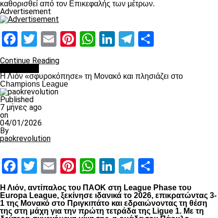
καθορισθεί από τον Επικεφαλής των μέτρων.
Advertisement
Facebook
Twitter
Email
Pinterest
WhatsApp
LinkedIn
Telegram
Μοιραστ
Continue Reading
Αντίπαλοι
Η Λιόν «σφυροκόπησε» τη Μονακό και πλησιάζει στο
Champions League
Published
7 μήνες ago
on
04/01/2026
By
paokrevolution
Facebook
Twitter
Email
Pinterest
WhatsApp
LinkedIn
Telegram
Μοιραστ
Η Λιόν, αντίπαλος του ΠΑΟΚ στη League Phase του
Europa League, ξεκίνησε ιδανικά το 2026, επικρατώντας 3-
1 της Μονακό στο Πριγκιπάτο και εδραιώνοντας τη θέση
της στη μάχη για την πρώτη τετράδα της Ligue 1. Με τη