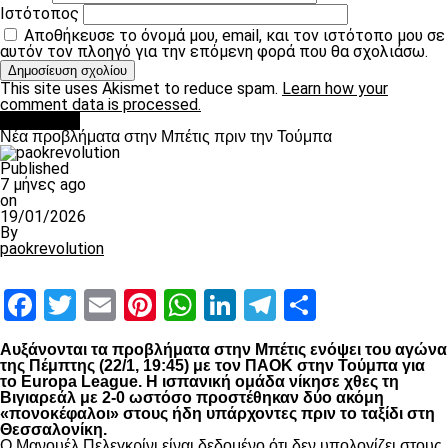
Ιστότοπος
Αποθήκευσε το όνομά μου, email, και τον ιστότοπο μου σε
αυτόν τον πλοηγό για την επόμενη φορά που θα σχολιάσω.
This site uses Akismet to reduce spam.
Learn how your
comment data is processed.
Αντίπαλοι
Νέα προβλήματα στην Μπέτις πριν την Τούμπα
Published
7 μήνες ago
on
19/01/2026
By
paokrevolution
Facebook
Twitter
Email
Pinterest
WhatsApp
LinkedIn
Telegram
Μοιραστ
Αυξάνονται τα προβλήματα στην Μπέτις ενόψει του αγώνα
της Πέμπτης (22/1, 19:45) με τον
ΠΑΟΚ
στην Τούμπα για
το
Europa
League
. Η ισπανική ομάδα νίκησε χθες τη
Βιγιαρεάλ με 2-0 ωστόσο προστέθηκαν δύο ακόμη
«πονοκέφαλοι» στους ήδη υπάρχοντες πριν το ταξίδι στη
Θεσσαλονίκη.
Ο Μανουέλ Πελεγκρίνι είναι δεδομένο ότι δεν υπολογίζει στους