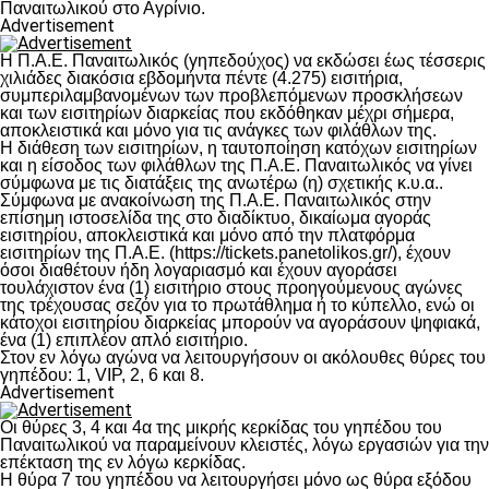
Παναιτωλικού στο Αγρίνιο.
Advertisement
Η Π.Α.Ε. Παναιτωλικός (γηπεδούχος) να εκδώσει έως τέσσερις
χιλιάδες διακόσια εβδομήντα πέντε (4.275) εισιτήρια,
συμπεριλαμβανομένων των προβλεπόμενων προσκλήσεων
και των εισιτηρίων διαρκείας που εκδόθηκαν μέχρι σήμερα,
αποκλειστικά και μόνο για τις ανάγκες των φιλάθλων της.
Η διάθεση των εισιτηρίων, η ταυτοποίηση κατόχων εισιτηρίων
και η είσοδος των φιλάθλων της Π.Α.Ε. Παναιτωλικός να γίνει
σύμφωνα με τις διατάξεις της ανωτέρω (η) σχετικής κ.υ.α..
Σύμφωνα με ανακοίνωση της Π.Α.Ε. Παναιτωλικός στην
επίσημη ιστοσελίδα της στο διαδίκτυο, δικαίωμα αγοράς
εισιτηρίου, αποκλειστικά και μόνο από την πλατφόρμα
εισιτηρίων της Π.Α.Ε. (https://tickets.panetolikos.gr/), έχουν
όσοι διαθέτουν ήδη λογαριασμό και έχουν αγοράσει
τουλάχιστον ένα (1) εισιτήριο στους προηγούμενους αγώνες
της τρέχουσας σεζόν για το πρωτάθλημα ή το κύπελλο, ενώ οι
κάτοχοι εισιτηρίου διαρκείας μπορούν να αγοράσουν ψηφιακά,
ένα (1) επιπλέον απλό εισιτήριο.
Στον εν λόγω αγώνα να λειτουργήσουν οι ακόλουθες θύρες του
γηπέδου: 1, VIP, 2, 6 και 8.
Advertisement
Οι θύρες 3, 4 και 4α της μικρής κερκίδας του γηπέδου του
Παναιτωλικού να παραμείνουν κλειστές, λόγω εργασιών για την
επέκταση της εν λόγω κερκίδας.
Η θύρα 7 του γηπέδου να λειτουργήσει μόνο ως θύρα εξόδου