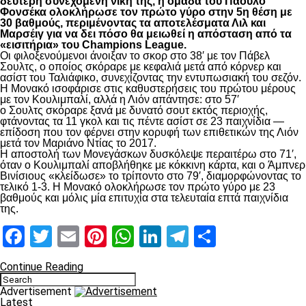
δεύτερη συνεχόμενη νίκη της, η ομάδα του Πάουλο
Φονσέκα ολοκλήρωσε τον πρώτο γύρο στην 5η θέση με
30 βαθμούς, περιμένοντας τα αποτελέσματα Λιλ και
Μαρσέιγ για να δει πόσο θα μειωθεί η απόσταση από τα
«εισιτήρια» του Champions League.
Οι φιλοξενούμενοι άνοιξαν το σκορ στο 38′ με τον Πάβελ
Σουλτς, ο οποίος σκόραρε με κεφαλιά μετά από κόρνερ και
ασίστ του Ταλιάφικο, συνεχίζοντας την εντυπωσιακή του σεζόν.
Η Μονακό ισοφάρισε στις καθυστερήσεις του πρώτου μέρους
με τον Κουλιμπαλί, αλλά η Λιόν απάντησε: στο 57′
ο Σουλτς σκόραρε ξανά με δυνατό σουτ εκτός περιοχής,
φτάνοντας τα 11 γκολ και τις πέντε ασίστ σε 23 παιχνίδια —
επίδοση που τον φέρνει στην κορυφή των επιθετικών της Λιόν
μετά τον Μαριάνο Ντίας το 2017.
Η αποστολή των Μονεγάσκων δυσκόλεψε περαιτέρω στο 71′,
όταν ο Κουλιμπαλί αποβλήθηκε με κόκκινη κάρτα, και ο Άμπνερ
Βινίσιους «κλείδωσε» το τρίποντο στο 79′, διαμορφώνοντας το
τελικό 1-3. Η Μονακό ολοκλήρωσε τον πρώτο γύρο με 23
βαθμούς και μόλις μία επιτυχία στα τελευταία επτά παιχνίδια
της.
Facebook
Twitter
Email
Pinterest
WhatsApp
LinkedIn
Telegram
Μοιραστ
Continue Reading
Advertisement
Latest