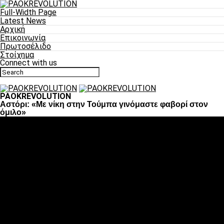
Full-Width Page
Latest News
Αρχική
Επικοινωνία
Πρωτοσέλιδο
Στοίχημα
Connect with us
PAOKREVOLUTION
Αστόρι: «Με νίκη στην Τούμπα γινόμαστε φαβορί στον
όμιλο»
Ποδόσφαιρο
«Πλέον έχουμε αλλάξει σαν ομάδα, παίξαμε σαν ένα»
«Το πιο σημαντικό είναι η αυτοπεποίθηση των
ποδοσφαιριστών»
«Πάμε να διεκδικήσουμε την οκτάδα»
«Είναι απόλαυση να παίζεις για τον κόσμο του ΠΑΟΚ»
«Θα τα δώσουμε όλα κόντρα στη Λιόν για την οκτάδα»
Μπάσκετ