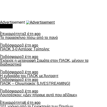
Advertisement
Τάσεις
Επικαιρότητα
3 έτη ago
Το παρασκήνιο πίσω από το πανό
Ποδόσφαιρο
3 έτη ago
ΠΑΟΚ 3-0 Αστέρας Τρίπολης
Ποδόσφαιρο
3 έτη ago
Έκλεισε η μεταγραφή Σαμάτα στον ΠΑΟΚ, μένουν τα
διαδικαστικά
Ποδόσφαιρο
3 έτη ago
Η ενδεκάδα του ΠΑΟΚ με Άιντραχτ
Ποδόσφαιρο
3 έτη ago
ΠΑΟΚ – Ολυμπιακός [LIVESTREAMING]
Ποδόσφαιρο
3 έτη ago
Λουτσέσκου: «Δεν πήραμε αυτό που αξίζαμε»
Επικαιρότητα
6 έτη ago
101 χρόνια από τη Γενοκτονία των Ποντίων