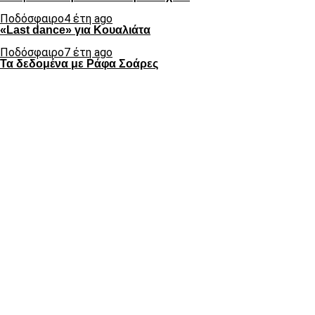
Ποδόσφαιρο
4 έτη ago
«Last dance» για Κουαλιάτα
Ποδόσφαιρο
7 έτη ago
Τα δεδομένα με Ράφα Σοάρες