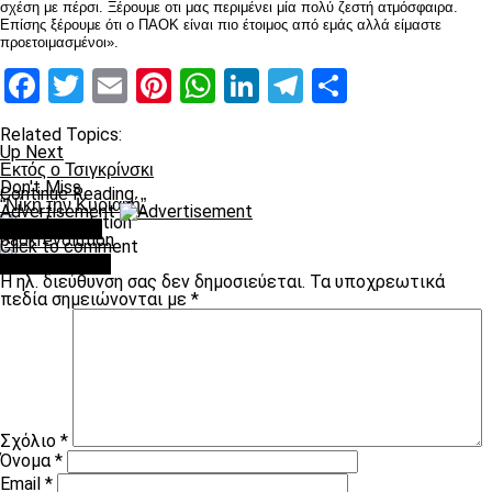
σχέση με πέρσι. Ξέρουμε οτι μας περιμένει μία πολύ ζεστή ατμόσφαιρα.
Επίσης ξέρουμε ότι ο ΠΑΟΚ είναι πιο έτοιμος από εμάς αλλά είμαστε
προετοιμασμένοι».
Facebook
Twitter
Email
Pinterest
WhatsApp
LinkedIn
Telegram
Μοιραστ
Related Topics:
Up Next
Εκτός ο Τσιγκρίνσκι
Don't Miss
Continue Reading
“Νίκη την Κυριακή”
Advertisement
You may like
paokrevolution
Click to comment
Leave a Reply
Η ηλ. διεύθυνση σας δεν δημοσιεύεται.
Τα υποχρεωτικά
πεδία σημειώνονται με
*
Σχόλιο
*
Όνομα
*
Email
*