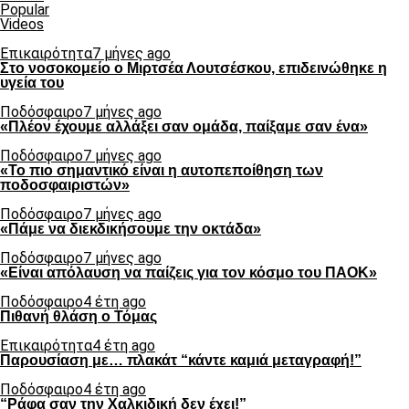
Popular
Videos
Επικαιρότητα
7 μήνες ago
Στο νοσοκομείο ο Μιρτσέα Λουτσέσκου, επιδεινώθηκε η
υγεία του
Ποδόσφαιρο
7 μήνες ago
«Πλέον έχουμε αλλάξει σαν ομάδα, παίξαμε σαν ένα»
Ποδόσφαιρο
7 μήνες ago
«Το πιο σημαντικό είναι η αυτοπεποίθηση των
ποδοσφαιριστών»
Ποδόσφαιρο
7 μήνες ago
«Πάμε να διεκδικήσουμε την οκτάδα»
Ποδόσφαιρο
7 μήνες ago
«Είναι απόλαυση να παίζεις για τον κόσμο του ΠΑΟΚ»
Ποδόσφαιρο
4 έτη ago
Πιθανή θλάση ο Τόμας
Επικαιρότητα
4 έτη ago
Παρουσίαση με… πλακάτ “κάντε καμιά μεταγραφή!”
Ποδόσφαιρο
4 έτη ago
“Ράφα σαν την Χαλκιδική δεν έχει!”