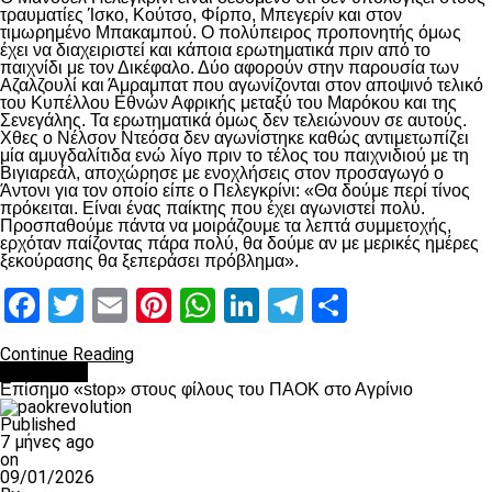
τραυματίες Ίσκο, Κούτσο, Φίρπο, Μπεγερίν και στον
τιμωρημένο Μπακαμπού. Ο πολύπειρος προπονητής όμως
έχει να διαχειριστεί και κάποια ερωτηματικά πριν από το
παιχνίδι με τον Δικέφαλο. Δύο αφορούν στην παρουσία των
Αζαλζουλί και Άμραμπατ που αγωνίζονται στον αποψινό τελικό
του Κυπέλλου Εθνών Αφρικής μεταξύ του Μαρόκου και της
Σενεγάλης. Τα ερωτηματικά όμως δεν τελειώνουν σε αυτούς.
Χθες ο Νέλσον Ντεόσα δεν αγωνίστηκε καθώς αντιμετωπίζει
μία αμυγδαλίτιδα ενώ λίγο πριν το τέλος του παιχνιδιού με τη
Βιγιαρεάλ, αποχώρησε με ενοχλήσεις στον προσαγωγό ο
Άντονι για τον οποίο είπε ο Πελεγκρίνι: «Θα δούμε περί τίνος
πρόκειται. Είναι ένας παίκτης που έχει αγωνιστεί πολύ.
Προσπαθούμε πάντα να μοιράζουμε τα λεπτά συμμετοχής,
ερχόταν παίζοντας πάρα πολύ, θα δούμε αν με μερικές ημέρες
ξεκούρασης θα ξεπεράσει πρόβλημα».
Facebook
Twitter
Email
Pinterest
WhatsApp
LinkedIn
Telegram
Μοιραστ
Continue Reading
Αντίπαλοι
Επίσημο «stop» στους φίλους του ΠΑΟΚ στο Αγρίνιο
Published
7 μήνες ago
on
09/01/2026