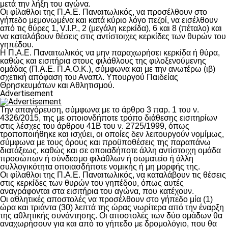
μετά την λήξη του αγώνα.
Οι φίλαθλοι της Π.Α.Ε. Παναιτωλικός, να προσέλθουν στο
γήπεδο μεμονωμένα και κατά κύριο λόγο πεζοί, να εισέλθουν
από τις θύρες 1, V.I.P., 2 (μεγάλη κερκίδα), 6 και 8 (πέταλο) και
να καταλάβουν θέσεις στις αντίστοιχες κερκίδες των θυρών του
γηπέδου.
Η Π.Α.Ε. Παναιτωλικός να μην παραχωρήσει κερκίδα ή θύρα,
καθώς και εισιτήρια στους φιλάθλους της φιλοξενούμενης
ομάδας (Π.Α.Ε. Π.Α.Ο.Κ.), σύμφωνα και με την ανωτέρω (ιβ)
σχετική απόφαση του Αναπλ. Υπουργού Παιδείας
Θρησκευμάτων και Αθλητισμού.
Advertisement
Την απαγόρευση, σύμφωνα με το άρθρο 3 παρ. 1 του ν.
4326/2015, της με οποιονδήποτε τρόπο διάθεσης εισιτηρίων
στις λέσχες του άρθρου 41Β του ν. 2725/1999, όπως
τροποποιήθηκε και ισχύει, οι οποίες δεν λειτουργούν νομίμως,
σύμφωνα με τους όρους και προϋποθέσεις της παραπάνω
διατάξεως, καθώς και σε οποιαδήποτε άλλη αντίστοιχη ομάδα
προσώπων ή σύνδεσμο φιλάθλων ή σωματείο ή άλλη
συλλογικότητα οποιασδήποτε νομικής ή μη μορφής της.
Οι φίλαθλοι της Π.Α.Ε. Παναιτωλικός, να καταλάβουν τις θέσεις
στις κερκίδες των θυρών του γηπέδου, όπως αυτές
αναγράφονται στα εισιτήρια του αγώνα, που κατέχουν.
Οι αθλητικές αποστολές να προσέλθουν στο γήπεδο μία (1)
ώρα και τριάντα (30) λεπτά της ώρας νωρίτερα από την έναρξη
της αθλητικής συνάντησης. Οι αποστολές των δύο ομάδων θα
αναχωρήσουν για και από το γήπεδο με δρομολόγιο, που θα