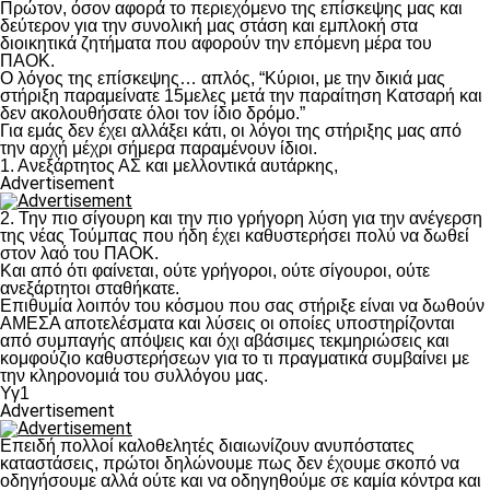
Πρώτον, όσον αφορά το περιεχόμενο της επίσκεψης μας και
δεύτερον για την συνολική μας στάση και εμπλοκή στα
διοικητικά ζητήματα που αφορούν την επόμενη μέρα του
ΠΑΟΚ.
Ο λόγος της επίσκεψης… απλός, “Κύριοι, με την δικιά μας
στήριξη παραμείνατε 15μελες μετά την παραίτηση Κατσαρή και
δεν ακολουθήσατε όλοι τον ίδιο δρόμο.”
Για εμάς δεν έχει αλλάξει κάτι, οι λόγοι της στήριξης μας από
την αρχή μέχρι σήμερα παραμένουν ίδιοι.
1. Ανεξάρτητος ΑΣ και μελλοντικά αυτάρκης,
Advertisement
2. Την πιο σίγουρη και την πιο γρήγορη λύση για την ανέγερση
της νέας Τούμπας που ήδη έχει καθυστερήσει πολύ να δωθεί
στον λαό του ΠΑΟΚ.
Και από ότι φαίνεται, ούτε γρήγοροι, ούτε σίγουροι, ούτε
ανεξάρτητοι σταθήκατε.
Επιθυμία λοιπόν του κόσμου που σας στήριξε είναι να δωθούν
ΑΜΕΣΑ αποτελέσματα και λύσεις οι οποίες υποστηρίζονται
από συμπαγής απόψεις και όχι αβάσιμες τεκμηριώσεις και
κομφούζιο καθυστερήσεων για το τι πραγματικά συμβαίνει με
την κληρονομιά του συλλόγου μας.
Υγ1
Advertisement
Επειδή πολλοί καλοθελητές διαιωνίζουν ανυπόστατες
καταστάσεις, πρώτοι δηλώνουμε πως δεν έχουμε σκοπό να
οδηγήσουμε αλλά ούτε και να οδηγηθούμε σε καμία κόντρα και