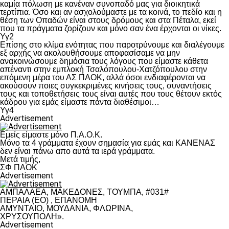
καμία πόλωση με κανέναν συνοπαδό μας για διοικητικά
τερτίπια. Όσο και αν ασχολούμαστε με τα κοινά, το πεδίο και η
θέση των Οπαδών είναι στους δρόμους και στα Πέταλα, εκεί
που τα πράγματα ζορίζουν και μόνο σαν ένα έρχονται οι νίκες.
Υγ2
Επίσης στο κλίμα ενότητας που παροτρύνουμε και διαλέγουμε
εξ αρχής να ακολουθήσουμε αποφασίσαμε να μην
ανακοινώσουμε δημόσια τους λόγους που είμαστε κάθετα
απέναντι στην εμπλοκή Τσαλόπουλου-Χατζόπουλου στην
επόμενη μέρα του ΑΣ ΠΑΟΚ, αλλά όσοι ενδιαφέρονται να
ακούσουν ποιες συγκεκριμένες κινήσεις τους, συναντήσεις
τους και τοποθετήσεις τους είναι αυτές που τους θέτουν εκτός
κάδρου για εμάς είμαστε πάντα διαθέσιμοι…
Υγ4
Advertisement
Εμείς είμαστε μόνο Π.Α.Ο.Κ.
Μόνο τα 4 γράμματα έχουν σημασία για εμάς και ΚΑΝΕΝΑΣ
δεν είναι πάνω απο αυτά τα ιερά γράμματα.
Μετά τιμής,
ΣΦ ΠΑΟΚ
Advertisement
ΑΜΠΑΛΑΕΑ, ΜΑΚΕΔΟΝΕΣ, ΤΟΥΜΠΑ, #031#
ΠΕΡΑΙΑ (ΕΟ) , ΕΠΑΝΟΜΗ
ΑΜΥΝΤΑΙΟ, ΜΟΥΔΑΝΙΑ, ΦΛΩΡΙΝΑ,
ΧΡΥΣΟΥΠΟΛΗ».
Advertisement