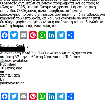
Ο Μιρτσέα αντιμετώπισε έντονα προβλήματα υγείας προς το
τέλος του 2025, με αποτέλεσμα να χρειαστεί άμεση ιατρική
φροντίδα. Ο 80χρονος ταλαιπωρήθηκε από έντονο
κρυολόγημα, το οποίο επηρέασε αρνητικά την ήδη επιβαρυμένη
καρδιακή του λειτουργία, και κρίθηκε αναγκαία να νοσηλευτεί.
Οι πληροφορίες αναφέρουν ότι η κατάστασή του επιδεινώθηκε
κατά τη διάρκεια της νοσηλείας του.
Facebook
Twitter
Email
Pinterest
WhatsApp
LinkedIn
Telegram
Μοιραστ
Continue Reading
Επικαιρότητα
Ανακοίνωση εννιά ΣΦ ΠΑΟΚ: «Θέλουμε ανεξάρτητο και
αυτάρκη ΑΣ, την καλύτερη λύση για την Τούμπα»
Published
10 μήνες ago
on
22/10/2025
By
paokrevolution
Facebook
Twitter
Email
Pinterest
WhatsApp
LinkedIn
Telegram
Μοιραστ