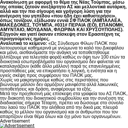
Ανακοίνωση με αφορμή το θέμα της Νέας Τούμπας, μέσω
της οποίας ζητούν ανεξάρτητο ΑΣ και μελλοντικά αυτάρκη,
αλλά και την πιο σίγουρη και γρήγορη λύση για την
ανέγερση του γηπέδου «που ήδη έχει καθυστερήσει»,
όπως τονίζουν, εξέδωσαν εννιά ΣΦ ΠΑΟΚ (ΑΜΠΑΛΑΕΑ,
ΜΑΚΕΔΟΝΕΣ, ΤΟΥΜΠΑ, #031# ΠΕΡΑΙΑ (ΕΟ), ΕΠΑΝΟΜΗ,
ΑΜΥΝΤΑΙΟ, ΜΟΥΔΑΝΙΑ, ΦΛΩΡΙΝΑ ΚΑΙ ΧΡΥΣΟΥΠΟΛΗΣ).
Εξηγούν και γιατί έκαναν επίσκεψη στον Ερασιτέχνη τις
προηγούμενες ημέρες.
Αναλυτικά το κείμενο:
«Ως Σύνδεσμοι Φίλων ΠΑΟΚ που
λειτουργούμε καθημερινά με γνώμωνα το καλό του Δικεφάλου
και μόνο, αισθανόμαστε την ανάγκη να τοποθετηθούμε
(ελπίζουμε για τελευταία φορά) καθώς εν όψη των 100 ετών τα
διοικητικά εσωπροβλήματα του οργανισμού δεν φαίνεται να
καταλαγιάζουν (κάθε άλλο μάλλον) παρά τις επανειλημμένες
προσπάθειες μας να επικρατήσει η λογική, η ενότητα και η
υγιείς σκέψη προς συμφέρουν του ΠΑΟΚ μας.
Χωρίς να μακρηγορούμε καθώς στις περιστάσεις που
βιώνουμε μάλλον δεν αρμόζουν μανιφέστα αλλά λακωνικές
τοποθετήσεις και δράση, αναφέρουμε τα εξής.
Μετά την προχθεσινή μας επίσκεψη στα γραφεία του ΑΣ ΠΑΟΚ,
την διακοπή του διοικητικού συμβουλίου και την συνέχιση της
διαδικασίας σήμερα Τέταρτη, πρέπει να δώσουμε στο σύνολο
του λαού του ΠΑΟΚ την αλήθεια από την δικιά μας πλευρά
καθώς το μέλλον του οργανισμού και οι άνθρωποι που τον
απαρτίζουν είναι θέμα όλων και όχι μόνο των οργανωμένων.
Advertisement