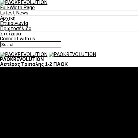
Full-Width Page
Latest News
Αρχική
Επικοινωνία
Πρωτοσέλιδο
Στοίχημα
Connect with us
PAOKREVOLUTION
Αστέρας Τρίπολης 1-2 ΠΑΟΚ
Ποδόσφαιρο
«Πλέον έχουμε αλλάξει σαν ομάδα, παίξαμε σαν ένα»
«Το πιο σημαντικό είναι η αυτοπεποίθηση των
ποδοσφαιριστών»
«Πάμε να διεκδικήσουμε την οκτάδα»
«Είναι απόλαυση να παίζεις για τον κόσμο του ΠΑΟΚ»
«Θα τα δώσουμε όλα κόντρα στη Λιόν για την οκτάδα»
Μπάσκετ