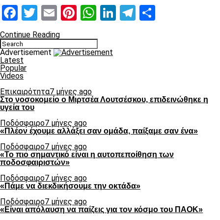
Facebook
Twitter
Email
Pinterest
WhatsApp
LinkedIn
Telegram
Μοιραστ
Continue Reading
Advertisement
Latest
Popular
Videos
Επικαιρότητα
7 μήνες ago
Στο νοσοκομείο ο Μιρτσέα Λουτσέσκου, επιδεινώθηκε η
υγεία του
Ποδόσφαιρο
7 μήνες ago
«Πλέον έχουμε αλλάξει σαν ομάδα, παίξαμε σαν ένα»
Ποδόσφαιρο
7 μήνες ago
«Το πιο σημαντικό είναι η αυτοπεποίθηση των
ποδοσφαιριστών»
Ποδόσφαιρο
7 μήνες ago
«Πάμε να διεκδικήσουμε την οκτάδα»
Ποδόσφαιρο
7 μήνες ago
«Είναι απόλαυση να παίζεις για τον κόσμο του ΠΑΟΚ»