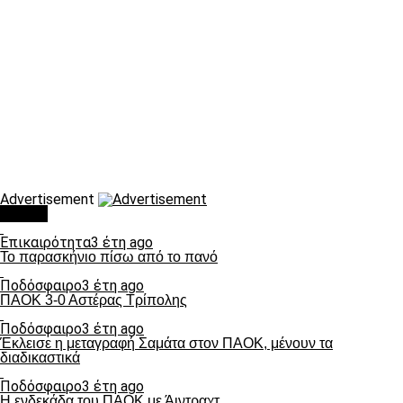
Advertisement
Τάσεις
Επικαιρότητα
3 έτη ago
Το παρασκήνιο πίσω από το πανό
Ποδόσφαιρο
3 έτη ago
ΠΑΟΚ 3-0 Αστέρας Τρίπολης
Ποδόσφαιρο
3 έτη ago
Έκλεισε η μεταγραφή Σαμάτα στον ΠΑΟΚ, μένουν τα
διαδικαστικά
Ποδόσφαιρο
3 έτη ago
Η ενδεκάδα του ΠΑΟΚ με Άιντραχτ