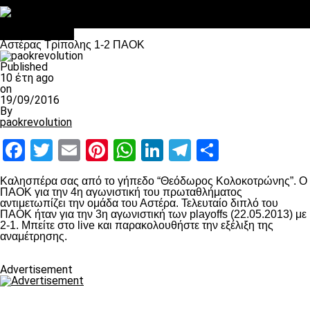
Στο OPEN τα προκριματικά, στη NOVA τα του πρωταθλήματος
Σαν σήμερα: Οταν “έφυγε” ο Λόραντ
Επικαιρότητα
Αστέρας Τρίπολης 1-2 ΠΑΟΚ
Published
10 έτη ago
on
19/09/2016
By
paokrevolution
Facebook
Twitter
Email
Pinterest
WhatsApp
LinkedIn
Telegram
Μοιραστ
Καλησπέρα σας από το γήπεδο “Θεόδωρος Κολοκοτρώνης”. Ο
ΠΑΟΚ για την 4η αγωνιστική του πρωταθλήματος
αντιμετωπίζει την ομάδα του Αστέρα. Τελευταίο διπλό του
ΠΑΟΚ ήταν για την 3η αγωνιστική των playoffs (22.05.2013) με
2-1. Μπείτε στο live και παρακολουθήστε την εξέλιξη της
αναμέτρησης.
Advertisement