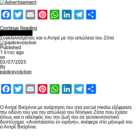
Facebook
Twitter
Email
Pinterest
WhatsApp
LinkedIn
Telegram
Μοιραστ
Continue Reading
Επικαιρότητα
Συγκλονισμένος και ο Αντρέ με την απώλεια του Ζότα
Published
1 έτος ago
on
03/07/2025
By
paokrevolution
Facebook
Twitter
Email
Pinterest
WhatsApp
LinkedIn
Telegram
Μοιραστ
Ο Αντρέ Βιεϊρίνια με ανάρτηση του στα social media εξέφρασε
την οδύνη του για την απώλεια του Ντιόγκο Ζότα που έχασε
όπως και ο αδελφός του την ζωή του σε αυτοκινητιστικό
δυστύχημα. «Αναπαύσου εν ειρήνη», ανέφερε στο μήνυμά του
ο Αντρέ Βιεϊρίνια.