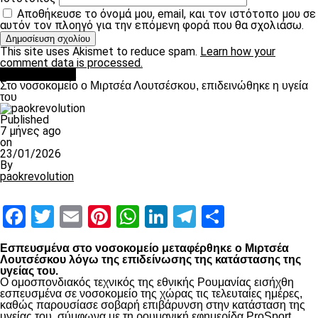
Αποθήκευσε το όνομά μου, email, και τον ιστότοπο μου σε
αυτόν τον πλοηγό για την επόμενη φορά που θα σχολιάσω.
This site uses Akismet to reduce spam.
Learn how your
comment data is processed.
Επικαιρότητα
Στο νοσοκομείο ο Μιρτσέα Λουτσέσκου, επιδεινώθηκε η υγεία
του
Published
7 μήνες ago
on
23/01/2026
By
paokrevolution
Facebook
Twitter
Email
Pinterest
WhatsApp
LinkedIn
Telegram
Μοιραστ
Εσπευσμένα στο νοσοκομείο μεταφέρθηκε ο Μιρτσέα
Λουτσέσκου λόγω της επιδείνωσης της κατάστασης της
υγείας του.
Ο ομοσπονδιακός τεχνικός της εθνικής Ρουμανίας εισήχθη
εσπευσμένα σε νοσοκομείο της χώρας τις τελευταίες ημέρες,
καθώς παρουσίασε σοβαρή επιβάρυνση στην κατάσταση της
υγείας του, σύμφωνα με τη ρουμανική εφημερίδα ProSport.