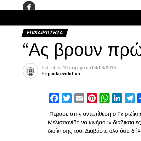
ΠΟΔΌΣΦΑ
ΕΠΙΚΑΙΡΌΤΗΤΑ
“Ας βρουν πρ
Published
10 έτη ago
on
04/03/2016
By
paokrevolution
Facebook
Twitter
Email
Pinterest
Whats
Link
T
Πέρασε στην αντεπίθεση ο Γκιρτζίκ
Μελισσανίδη να κινήσουν διαδικασίε
διοίκησης του. Διαβάστε όλα όσα δήλω