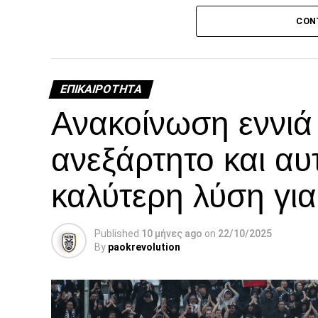
τη διάρκεια της νοσηλείας του.
CON
Facebook
Twitter
Email
Pinterest
WhatsAp
Linked
Tel
Μ
ΕΠΙΚΑΙΡΌΤΗΤΑ
Ανακοίνωση εννι
ανεξάρτητο και αυ
καλύτερη λύση γι
Published
10 μήνες ago
on
22/10/2025
By
paokrevolution