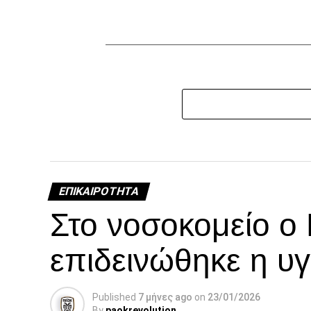
ΕΠΙΚΑΙΡΌΤΗΤΑ
Στο νοσοκομείο ο
επιδεινώθηκε η υγ
Published
7 μήνες ago
on
23/01/2026
By
paokrevolution