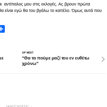
αι αντίπαλος μου στις εκλογές. Ας βρουν πρώτα
α είναι εγώ θα του βγάλω το καπέλο. Όμως αυτά που
App
edIn
elegram
Μοιραστείτε
UP NEXT
με
“Θα τα πούμε μαζί του εν ευθέτω
χρόνω”
ADVERTISEMENT