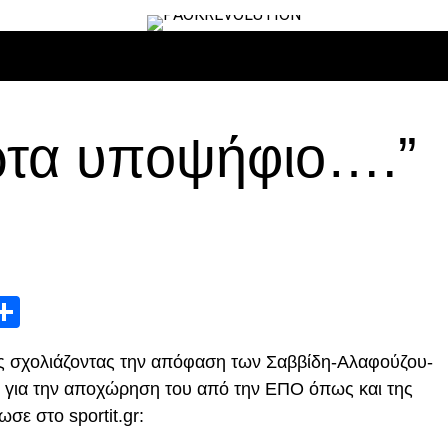
ΙΡΟ
ΜΠΆΣΚΕΤ
ΒΌΛΛΕΫ
ΕΠΙΚΑΙΡΌΤΗΤΑ
ΑΝΤΊΠΑΛΟΙ
ώτα υποψήφιο….”
App
edIn
elegram
Μοιραστείτε
ης σχολιάζοντας την απόφαση των Σαββίδη-Αλαφούζου-
ς για την αποχώρηση του από την ΕΠΟ όπως και της
σε στο sportit.gr: