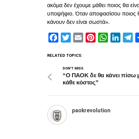
ακόμα δεν έχουμε μάθει ποιος θα είν
υποψήφιο. Όταν αποφασίσου ποιος θ
κάνουν δεν είναι σωστά».
Facebook
Twitter
Email
Pinterest
Whats
Link
T
RELATED TOPICS:
DON'T MISS
“Ο ΠΑΟΚ δε θα κάνει πίσω 
κάθε κόστος”
paokrevolution