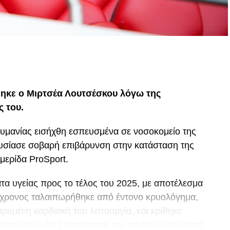
p
In
egram
οιραστείτε
ηκε ο Μιρτσέα Λουτσέσκου λόγω της
ς του.
ουμανίας εισήχθη εσπευσμένα σε νοσοκομείο της
ουσίασε σοβαρή επιβάρυνση στην κατάσταση της
μερίδα ProSport.
α υγείας προς το τέλος του 2025, με αποτέλεσμα
80χρονος ταλαιπωρήθηκε από έντονο κρυολόγημα,
ρυμένη καρδιακή του λειτουργία, και κρίθηκε
αναφέρουν ότι η κατάστασή του επιδεινώθηκε κατά