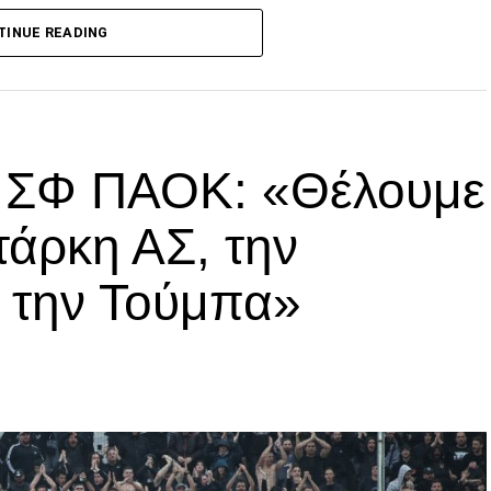
TINUE READING
p
In
egram
οιραστείτε
ά ΣΦ ΠΑΟΚ: «Θέλουμε
τάρκη ΑΣ, την
α την Τούμπα»