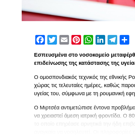
Facebook
Twitter
Email
Pinterest
WhatsAp
Linked
Tel
Μ
Εσπευσμένα στο νοσοκομείο μεταφέρθ
επιδείνωσης της κατάστασης της υγεία
Ο ομοσπονδιακός τεχνικός της εθνικής Ρ
χώρας τις τελευταίες ημέρες, καθώς παρ
υγείας του, σύμφωνα με τη ρουμανική εφη
Ο Μιρτσέα αντιμετώπισε έντονα προβλήματ
να χρειαστεί άμεση ιατρική φροντίδα. Ο 
το οποίο επηρέασε αρνητικά την ήδη επιβα
αναγκαία να νοσηλευτεί. Οι πληροφορίες 