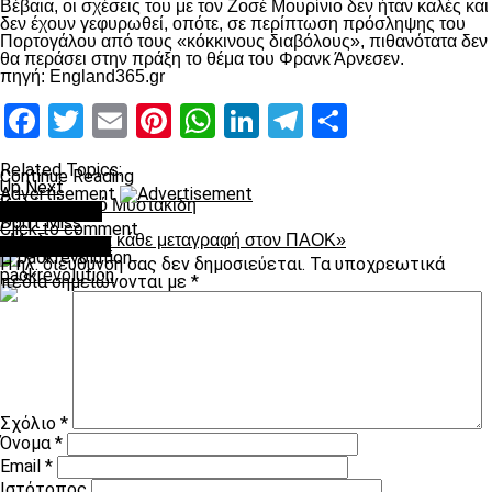
Βέβαια, οι σχέσεις του με τον Ζοσέ Μουρίνιο δεν ήταν καλές και
δεν έχουν γεφυρωθεί, οπότε, σε περίπτωση πρόσληψης του
Πορτογάλου από τους «κόκκινους διαβόλους», πιθανότατα δεν
θα περάσει στην πράξη το θέμα του Φρανκ Άρνεσεν.
πηγή: England365.gr
Facebook
Twitter
Email
Pinterest
WhatsApp
LinkedIn
Telegram
Μοιραστ
Related Topics:
Continue Reading
Up Next
Advertisement
Καλά νέα από Μυστακίδη
You may like
Don't Miss
Click to comment
«Με διαφάνεια κάθε μεταγραφή στον ΠΑΟΚ»
Leave a Reply
Η ηλ. διεύθυνση σας δεν δημοσιεύεται.
Τα υποχρεωτικά
paokrevolution
πεδία σημειώνονται με
*
Σχόλιο
*
Όνομα
*
Email
*
Ιστότοπος