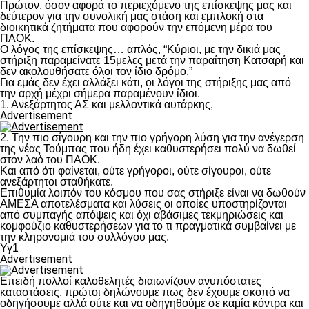
Πρώτον, όσον αφορά το περιεχόμενο της επίσκεψης μας και
δεύτερον για την συνολική μας στάση και εμπλοκή στα
διοικητικά ζητήματα που αφορούν την επόμενη μέρα του
ΠΑΟΚ.
Ο λόγος της επίσκεψης… απλός, “Κύριοι, με την δικιά μας
στήριξη παραμείνατε 15μελες μετά την παραίτηση Κατσαρή και
δεν ακολουθήσατε όλοι τον ίδιο δρόμο.”
Για εμάς δεν έχει αλλάξει κάτι, οι λόγοι της στήριξης μας από
την αρχή μέχρι σήμερα παραμένουν ίδιοι.
1. Ανεξάρτητος ΑΣ και μελλοντικά αυτάρκης,
Advertisement
2. Την πιο σίγουρη και την πιο γρήγορη λύση για την ανέγερση
της νέας Τούμπας που ήδη έχει καθυστερήσει πολύ να δωθεί
στον λαό του ΠΑΟΚ.
Και από ότι φαίνεται, ούτε γρήγοροι, ούτε σίγουροι, ούτε
ανεξάρτητοι σταθήκατε.
Επιθυμία λοιπόν του κόσμου που σας στήριξε είναι να δωθούν
ΑΜΕΣΑ αποτελέσματα και λύσεις οι οποίες υποστηρίζονται
από συμπαγής απόψεις και όχι αβάσιμες τεκμηριώσεις και
κομφούζιο καθυστερήσεων για το τι πραγματικά συμβαίνει με
την κληρονομιά του συλλόγου μας.
Υγ1
Advertisement
Επειδή πολλοί καλοθελητές διαιωνίζουν ανυπόστατες
καταστάσεις, πρώτοι δηλώνουμε πως δεν έχουμε σκοπό να
οδηγήσουμε αλλά ούτε και να οδηγηθούμε σε καμία κόντρα και