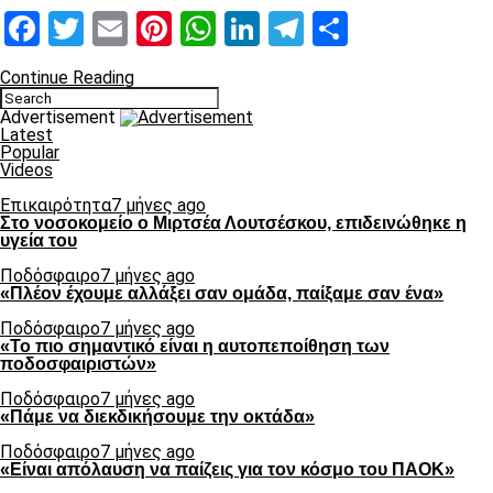
Facebook
Twitter
Email
Pinterest
WhatsApp
LinkedIn
Telegram
Μοιραστ
Continue Reading
Advertisement
Latest
Popular
Videos
Επικαιρότητα
7 μήνες ago
Στο νοσοκομείο ο Μιρτσέα Λουτσέσκου, επιδεινώθηκε η
υγεία του
Ποδόσφαιρο
7 μήνες ago
«Πλέον έχουμε αλλάξει σαν ομάδα, παίξαμε σαν ένα»
Ποδόσφαιρο
7 μήνες ago
«Το πιο σημαντικό είναι η αυτοπεποίθηση των
ποδοσφαιριστών»
Ποδόσφαιρο
7 μήνες ago
«Πάμε να διεκδικήσουμε την οκτάδα»
Ποδόσφαιρο
7 μήνες ago
«Είναι απόλαυση να παίζεις για τον κόσμο του ΠΑΟΚ»