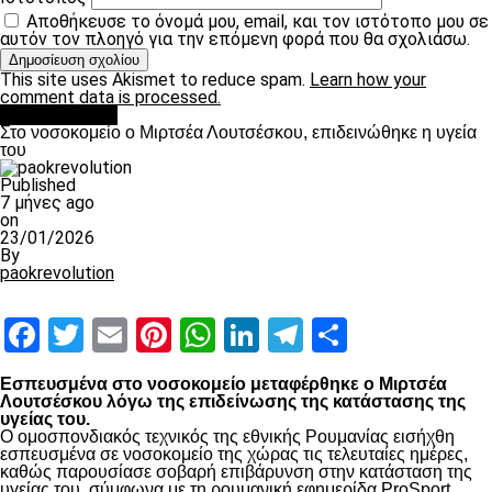
Αποθήκευσε το όνομά μου, email, και τον ιστότοπο μου σε
αυτόν τον πλοηγό για την επόμενη φορά που θα σχολιάσω.
This site uses Akismet to reduce spam.
Learn how your
comment data is processed.
Επικαιρότητα
Στο νοσοκομείο ο Μιρτσέα Λουτσέσκου, επιδεινώθηκε η υγεία
του
Published
7 μήνες ago
on
23/01/2026
By
paokrevolution
Facebook
Twitter
Email
Pinterest
WhatsApp
LinkedIn
Telegram
Μοιραστ
Εσπευσμένα στο νοσοκομείο μεταφέρθηκε ο Μιρτσέα
Λουτσέσκου λόγω της επιδείνωσης της κατάστασης της
υγείας του.
Ο ομοσπονδιακός τεχνικός της εθνικής Ρουμανίας εισήχθη
εσπευσμένα σε νοσοκομείο της χώρας τις τελευταίες ημέρες,
καθώς παρουσίασε σοβαρή επιβάρυνση στην κατάσταση της
υγείας του, σύμφωνα με τη ρουμανική εφημερίδα ProSport.