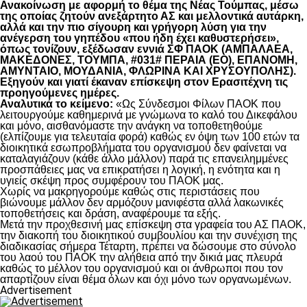
Ανακοίνωση με αφορμή το θέμα της Νέας Τούμπας, μέσω
της οποίας ζητούν ανεξάρτητο ΑΣ και μελλοντικά αυτάρκη,
αλλά και την πιο σίγουρη και γρήγορη λύση για την
ανέγερση του γηπέδου «που ήδη έχει καθυστερήσει»,
όπως τονίζουν, εξέδωσαν εννιά ΣΦ ΠΑΟΚ (ΑΜΠΑΛΑΕΑ,
ΜΑΚΕΔΟΝΕΣ, ΤΟΥΜΠΑ, #031# ΠΕΡΑΙΑ (ΕΟ), ΕΠΑΝΟΜΗ,
ΑΜΥΝΤΑΙΟ, ΜΟΥΔΑΝΙΑ, ΦΛΩΡΙΝΑ ΚΑΙ ΧΡΥΣΟΥΠΟΛΗΣ).
Εξηγούν και γιατί έκαναν επίσκεψη στον Ερασιτέχνη τις
προηγούμενες ημέρες.
Αναλυτικά το κείμενο:
«Ως Σύνδεσμοι Φίλων ΠΑΟΚ που
λειτουργούμε καθημερινά με γνώμωνα το καλό του Δικεφάλου
και μόνο, αισθανόμαστε την ανάγκη να τοποθετηθούμε
(ελπίζουμε για τελευταία φορά) καθώς εν όψη των 100 ετών τα
διοικητικά εσωπροβλήματα του οργανισμού δεν φαίνεται να
καταλαγιάζουν (κάθε άλλο μάλλον) παρά τις επανειλημμένες
προσπάθειες μας να επικρατήσει η λογική, η ενότητα και η
υγιείς σκέψη προς συμφέρουν του ΠΑΟΚ μας.
Χωρίς να μακρηγορούμε καθώς στις περιστάσεις που
βιώνουμε μάλλον δεν αρμόζουν μανιφέστα αλλά λακωνικές
τοποθετήσεις και δράση, αναφέρουμε τα εξής.
Μετά την προχθεσινή μας επίσκεψη στα γραφεία του ΑΣ ΠΑΟΚ,
την διακοπή του διοικητικού συμβουλίου και την συνέχιση της
διαδικασίας σήμερα Τέταρτη, πρέπει να δώσουμε στο σύνολο
του λαού του ΠΑΟΚ την αλήθεια από την δικιά μας πλευρά
καθώς το μέλλον του οργανισμού και οι άνθρωποι που τον
απαρτίζουν είναι θέμα όλων και όχι μόνο των οργανωμένων.
Advertisement