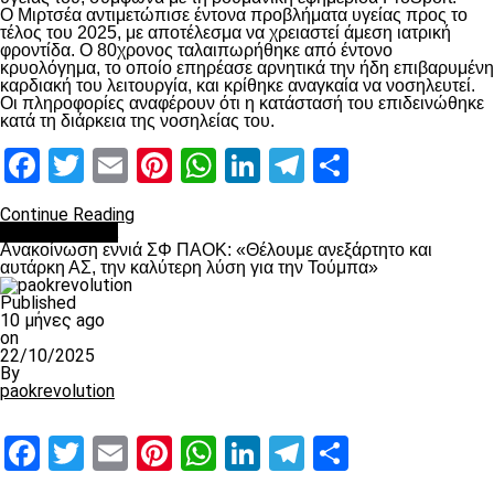
Ο Μιρτσέα αντιμετώπισε έντονα προβλήματα υγείας προς το
τέλος του 2025, με αποτέλεσμα να χρειαστεί άμεση ιατρική
φροντίδα. Ο 80χρονος ταλαιπωρήθηκε από έντονο
κρυολόγημα, το οποίο επηρέασε αρνητικά την ήδη επιβαρυμένη
καρδιακή του λειτουργία, και κρίθηκε αναγκαία να νοσηλευτεί.
Οι πληροφορίες αναφέρουν ότι η κατάστασή του επιδεινώθηκε
κατά τη διάρκεια της νοσηλείας του.
Facebook
Twitter
Email
Pinterest
WhatsApp
LinkedIn
Telegram
Μοιραστ
Continue Reading
Επικαιρότητα
Ανακοίνωση εννιά ΣΦ ΠΑΟΚ: «Θέλουμε ανεξάρτητο και
αυτάρκη ΑΣ, την καλύτερη λύση για την Τούμπα»
Published
10 μήνες ago
on
22/10/2025
By
paokrevolution
Facebook
Twitter
Email
Pinterest
WhatsApp
LinkedIn
Telegram
Μοιραστ