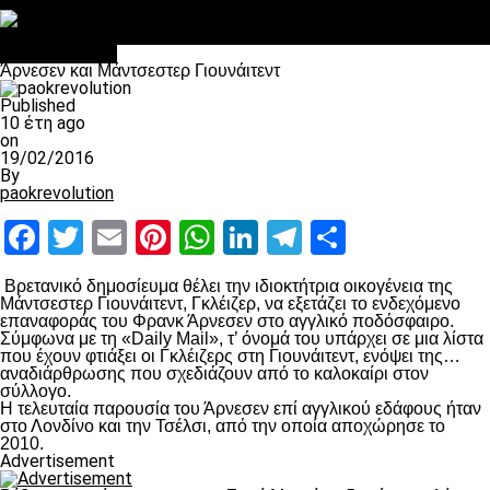
Στο OPEN τα προκριματικά, στη NOVA τα του πρωταθλήματος
Σαν σήμερα: Οταν “έφυγε” ο Λόραντ
Επικαιρότητα
Άρνεσεν και Μάντσεστερ Γιουνάιτεντ
Published
10 έτη ago
on
19/02/2016
By
paokrevolution
Facebook
Twitter
Email
Pinterest
WhatsApp
LinkedIn
Telegram
Μοιραστ
Βρετανικό δημοσίευμα θέλει την ιδιοκτήτρια οικογένεια της
Μάντσεστερ Γιουνάιτεντ, Γκλέιζερ, να εξετάζει το ενδεχόμενο
επαναφοράς του Φρανκ Άρνεσεν στο αγγλικό ποδόσφαιρο.
Σύμφωνα με τη «Daily Mail», τ’ όνομά του υπάρχει σε μια λίστα
που έχουν φτιάξει οι Γκλέιζερς στη Γιουνάιτεντ, ενόψει της…
αναδιάρθρωσης που σχεδιάζουν από το καλοκαίρι στον
σύλλογο.
Η τελευταία παρουσία του Άρνεσεν επί αγγλικού εδάφους ήταν
στο Λονδίνο και την Τσέλσι, από την οποία αποχώρησε το
2010.
Advertisement