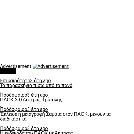
Advertisement
Τάσεις
Επικαιρότητα
3 έτη ago
Το παρασκήνιο πίσω από το πανό
Ποδόσφαιρο
3 έτη ago
ΠΑΟΚ 3-0 Αστέρας Τρίπολης
Ποδόσφαιρο
3 έτη ago
Έκλεισε η μεταγραφή Σαμάτα στον ΠΑΟΚ, μένουν τα
διαδικαστικά
Ποδόσφαιρο
3 έτη ago
Η ενδεκάδα του ΠΑΟΚ με Άιντραχτ