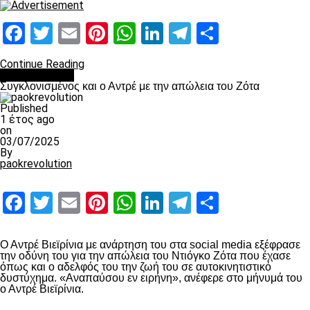
Facebook
Twitter
Email
Pinterest
WhatsApp
LinkedIn
Telegram
Μοιραστ
Continue Reading
Επικαιρότητα
Συγκλονισμένος και ο Αντρέ με την απώλεια του Ζότα
Published
1 έτος ago
on
03/07/2025
By
paokrevolution
Facebook
Twitter
Email
Pinterest
WhatsApp
LinkedIn
Telegram
Μοιραστ
Ο Αντρέ Βιεϊρίνια με ανάρτηση του στα social media εξέφρασε
την οδύνη του για την απώλεια του Ντιόγκο Ζότα που έχασε
όπως και ο αδελφός του την ζωή του σε αυτοκινητιστικό
δυστύχημα. «Αναπαύσου εν ειρήνη», ανέφερε στο μήνυμά του
ο Αντρέ Βιεϊρίνια.