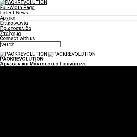
Full-Width Page
Latest News
Αρχική
Επικοινωνία
Πρωτοσέλιδο
Στοίχημα
Connect with us
PAOKREVOLUTION
Άρνεσεν και Μάντσεστερ Γιουνάιτεντ
Ποδόσφαιρο
«Πλέον έχουμε αλλάξει σαν ομάδα, παίξαμε σαν ένα»
«Το πιο σημαντικό είναι η αυτοπεποίθηση των
ποδοσφαιριστών»
«Πάμε να διεκδικήσουμε την οκτάδα»
«Είναι απόλαυση να παίζεις για τον κόσμο του ΠΑΟΚ»
«Θα τα δώσουμε όλα κόντρα στη Λιόν για την οκτάδα»
Μπάσκετ