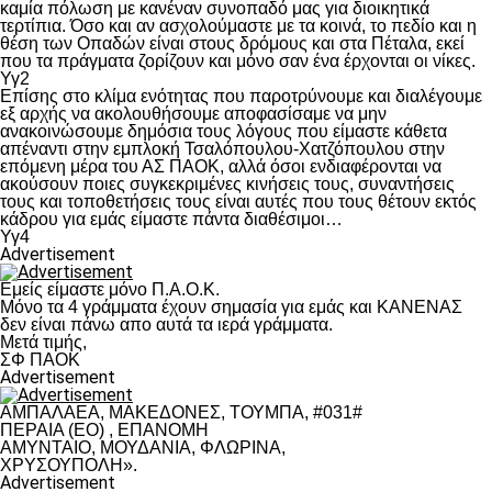
καμία πόλωση με κανέναν συνοπαδό μας για διοικητικά
τερτίπια. Όσο και αν ασχολούμαστε με τα κοινά, το πεδίο και η
θέση των Οπαδών είναι στους δρόμους και στα Πέταλα, εκεί
που τα πράγματα ζορίζουν και μόνο σαν ένα έρχονται οι νίκες.
Υγ2
Επίσης στο κλίμα ενότητας που παροτρύνουμε και διαλέγουμε
εξ αρχής να ακολουθήσουμε αποφασίσαμε να μην
ανακοινώσουμε δημόσια τους λόγους που είμαστε κάθετα
απέναντι στην εμπλοκή Τσαλόπουλου-Χατζόπουλου στην
επόμενη μέρα του ΑΣ ΠΑΟΚ, αλλά όσοι ενδιαφέρονται να
ακούσουν ποιες συγκεκριμένες κινήσεις τους, συναντήσεις
τους και τοποθετήσεις τους είναι αυτές που τους θέτουν εκτός
κάδρου για εμάς είμαστε πάντα διαθέσιμοι…
Υγ4
Advertisement
Εμείς είμαστε μόνο Π.Α.Ο.Κ.
Μόνο τα 4 γράμματα έχουν σημασία για εμάς και ΚΑΝΕΝΑΣ
δεν είναι πάνω απο αυτά τα ιερά γράμματα.
Μετά τιμής,
ΣΦ ΠΑΟΚ
Advertisement
ΑΜΠΑΛΑΕΑ, ΜΑΚΕΔΟΝΕΣ, ΤΟΥΜΠΑ, #031#
ΠΕΡΑΙΑ (ΕΟ) , ΕΠΑΝΟΜΗ
ΑΜΥΝΤΑΙΟ, ΜΟΥΔΑΝΙΑ, ΦΛΩΡΙΝΑ,
ΧΡΥΣΟΥΠΟΛΗ».
Advertisement