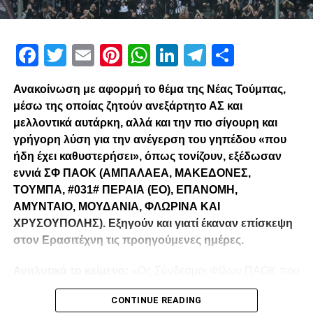
Facebook
Twitter
Email
Pinterest
WhatsApp
LinkedIn
Telegram
Μοιρασ
Ανακοίνωση με αφορμή το θέμα της Νέας Τούμπας,
μέσω της οποίας ζητούν ανεξάρτητο ΑΣ και
μελλοντικά αυτάρκη, αλλά και την πιο σίγουρη και
γρήγορη λύση για την ανέγερση του γηπέδου «που
ήδη έχει καθυστερήσει», όπως τονίζουν, εξέδωσαν
εννιά ΣΦ ΠΑΟΚ (ΑΜΠΑΛΑΕΑ, ΜΑΚΕΔΟΝΕΣ,
ΤΟΥΜΠΑ, #031# ΠΕΡΑΙΑ (ΕΟ), ΕΠΑΝΟΜΗ,
ΑΜΥΝΤΑΙΟ, ΜΟΥΔΑΝΙΑ, ΦΛΩΡΙΝΑ ΚΑΙ
ΧΡΥΣΟΥΠΟΛΗΣ). Εξηγούν και γιατί έκαναν επίσκεψη
στον Ερασιτέχνη τις προηγούμενες ημέρες.
Αναλυτικά το κείμενο:
«Ως Σύνδεσμοι Φίλων ΠΑΟΚ που
λειτουργούμε καθημερινά με γνώμωνα το καλό του
CONTINUE READING
Δικεφάλου και μόνο, αισθανόμαστε την ανάγκη να