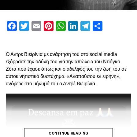
ADVERTISEMENT
Facebook
Twitter
Email
Pinterest
WhatsApp
LinkedIn
Telegram
Μοιρασ
Πρώτον, όσον αφορά το περιεχόμενο της επίσκεψης μας
και δεύτερον για την συνολική μας στάση και εμπλοκή στα
διοικητικά ζητήματα που αφορούν την επόμενη μέρα του
Ο Αντρέ Βιεϊρίνια με ανάρτηση του στα social media
ΠΑΟΚ.
εξέφρασε την οδύνη του για την απώλεια του Ντιόγκο
Ζότα που έχασε όπως και ο αδελφός του την ζωή του σε
Ο λόγος της επίσκεψης… απλός, “Κύριοι, με την δικιά μας
αυτοκινητιστικό δυστύχημα. «Αναπαύσου εν ειρήνη»,
στήριξη παραμείνατε 15μελες μετά την παραίτηση
ανέφερε στο μήνυμά του ο Αντρέ Βιεϊρίνια.
Κατσαρή και δεν ακολουθήσατε όλοι τον ίδιο δρόμο.”
Για εμάς δεν έχει αλλάξει κάτι, οι λόγοι της στήριξης μας
από την αρχή μέχρι σήμερα παραμένουν ίδιοι.
1. Ανεξάρτητος ΑΣ και μελλοντικά αυτάρκης,
CONTINUE READING