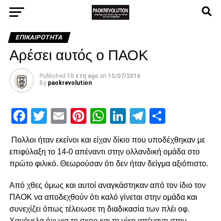
ΕΠΙΚΑΙΡΌΤΗΤΑ
Αρέσει αυτός ο ΠΑΟΚ
Published
10 έτη ago
on
10/07/2016
By
paokrevolution
Facebook
Twitter
Email
Pinterest
WhatsApp
LinkedIn
Telegram
Μοιρασ
Πολλοι ήταν εκείνοι και είχαν δίκιο που υποδέχθηκαν με
επιφύλαξη το 14-0 απέναντι στην ολλανδική ομάδα στο
πρώτο φιλικό. Θεωρούσαν ότι δεν ήταν δείγμα αξιόπιστο.
Από χθες όμως και αυτοί αναγκάστηκαν από τον ίδιο τον
ΠΑΟΚ να αποδεχθούν ότι καλό γίνεται στην ομάδα και
συνεχίζει όπως τέλειωσε τη διαδικασία των πλέι οφ.
Χαμόγελα όχι για το σκορ και τη νίκη απέναντι στην