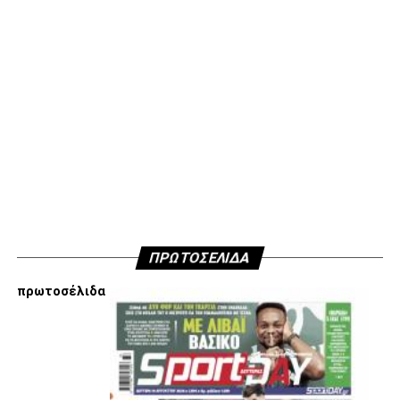
μην ανακοινώσουμε δημόσια τους λόγους που είμαστε
κάθετα απέναντι στην εμπλοκή Τσαλόπουλου-
Χατζόπουλου στην επόμενη μέρα του ΑΣ ΠΑΟΚ, αλλά
όσοι ενδιαφέρονται να ακούσουν ποιες συγκεκριμένες
κινήσεις τους, συναντήσεις τους και τοποθετήσεις τους
είναι αυτές που τους θέτουν εκτός κάδρου για εμάς
είμαστε πάντα διαθέσιμοι…
Υγ4
ADVERTISEMENT
ΠΡΩΤΟΣΕΛΙΔΑ
πρωτοσέλιδα
Εμείς είμαστε μόνο Π.Α.Ο.Κ.
Μόνο τα 4 γράμματα έχουν σημασία για εμάς και
ΚΑΝΕΝΑΣ δεν είναι πάνω απο αυτά τα ιερά γράμματα.