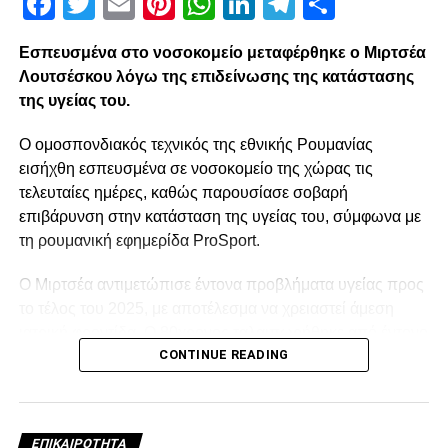
Facebook
Twitter
Email
Pinterest
WhatsApp
LinkedIn
Telegram
Μοιρασ
DON'T MISS
«Με… φτιάχνει ο ανταγωνισμός και θα
διεκδικήσω αυτό που θέλω»
Εσπευσμένα στο νοσοκομείο μεταφέρθηκε ο Μιρτσέα
Λουτσέσκου λόγω της επιδείνωσης της κατάστασης
της υγείας του.
paokrevolution
Ο ομοσπονδιακός τεχνικός της εθνικής Ρουμανίας
εισήχθη εσπευσμένα σε νοσοκομείο της χώρας τις
τελευταίες ημέρες, καθώς παρουσίασε σοβαρή
επιβάρυνση στην κατάσταση της υγείας του, σύμφωνα με
τη ρουμανική εφημερίδα ProSport.
Ο Μιρτσέα αντιμετώπισε έντονα προβλήματα υγείας προς
το τέλος του 2025, με αποτέλεσμα να χρειαστεί άμεση
ιατρική φροντίδα. Ο 80χρονος ταλαιπωρήθηκε από έντονο
CONTINUE READING
κρυολόγημα, το οποίο επηρέασε αρνητικά την ήδη
επιβαρυμένη καρδιακή του λειτουργία, και κρίθηκε
αναγκαία να νοσηλευτεί. Οι πληροφορίες αναφέρουν ότι η
κατάστασή του επιδεινώθηκε κατά τη διάρκεια της
ΕΠΙΚΑΙΡΌΤΗΤΑ