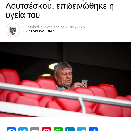
Λουτσέσκου, επιδεινώθηκε η
ADVERTISEMENT
υγεία του
Published
7 μήνες ago
on
23/01/2026
By
paokrevolution
Κλείνω με τον Τζάλμα Κάμπος. Η εμφάνιση του, ο τρόπος
που κινήθηκε και η παρουσία του στο γήπεδο, δείχνει ότι
πρόκειται για παίκτη ποιότητας. Σκέφτομαι τον υγιή
Σάχκοφ στα χαφ, τον Ισπανό ως κόφτη, την ομάδα που
είναι τώρα ακόμη πιο έτοιμη και αναρωτιέμαι πόσο πολύ
θα αρέσει αυτός ο ΠΑΟΚ.
Facebook
Twitter
Email
Pinterest
WhatsApp
LinkedIn
Telegram
Μοιρασ
RELATED TOPICS:
UP NEXT
Λατρεία για Κλάους από τους φιλάθλους του
ΠΑΟΚ (video)