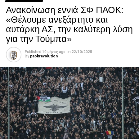
νοσηλείας του.
Ανακοίνωση εννιά ΣΦ ΠΑΟΚ:
Facebook
Twitter
Email
Pinterest
WhatsApp
LinkedIn
Telegram
Μοιρασ
«Θέλουμε ανεξάρτητο και
αυτάρκη ΑΣ, την καλύτερη λύση
για την Τούμπα»
Published
10 μήνες ago
on
22/10/2025
By
paokrevolution