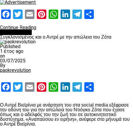
Facebook
Twitter
Email
Pinterest
WhatsApp
LinkedIn
Telegram
Μοιραστ
Continue Reading
Επικαιρότητα
Συγκλονισμένος και ο Αντρέ με την απώλεια του Ζότα
Published
1 έτος ago
on
03/07/2025
By
paokrevolution
Facebook
Twitter
Email
Pinterest
WhatsApp
LinkedIn
Telegram
Μοιραστ
Ο Αντρέ Βιεϊρίνια με ανάρτηση του στα social media εξέφρασε
την οδύνη του για την απώλεια του Ντιόγκο Ζότα που έχασε
όπως και ο αδελφός του την ζωή του σε αυτοκινητιστικό
δυστύχημα. «Αναπαύσου εν ειρήνη», ανέφερε στο μήνυμά του
ο Αντρέ Βιεϊρίνια.