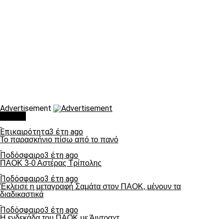
Advertisement
Τάσεις
Επικαιρότητα
3 έτη ago
Το παρασκήνιο πίσω από το πανό
Ποδόσφαιρο
3 έτη ago
ΠΑΟΚ 3-0 Αστέρας Τρίπολης
Ποδόσφαιρο
3 έτη ago
Έκλεισε η μεταγραφή Σαμάτα στον ΠΑΟΚ, μένουν τα
διαδικαστικά
Ποδόσφαιρο
3 έτη ago
Η ενδεκάδα του ΠΑΟΚ με Άιντραχτ