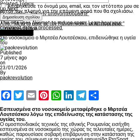
Related Topics:
Αποθήκευσε το όνομά μου, email, και τον ιστότοπο μου σε
Up Next
αυτόν τον πλοηγό για την επόμενη φορά που θα σχολιάσω.
Γεωργιάδης: “Να μην απογοητευόμαστε”
Don't Miss
This site uses Akismet to reduce spam.
Learn how your
Λίνο: “Μετά το ματς με τον Παναθηναϊκό οι λεπτομέρειες”
comment data is processed.
Επικαιρότητα
paokrevolution
Στο νοσοκομείο ο Μιρτσέα Λουτσέσκου, επιδεινώθηκε η υγεία
του
Published
7 μήνες ago
on
23/01/2026
By
paokrevolution
Facebook
Twitter
Email
Pinterest
WhatsApp
LinkedIn
Telegram
Μοιραστ
Εσπευσμένα στο νοσοκομείο μεταφέρθηκε ο Μιρτσέα
Λουτσέσκου λόγω της επιδείνωσης της κατάστασης της
υγείας του.
Ο ομοσπονδιακός τεχνικός της εθνικής Ρουμανίας εισήχθη
εσπευσμένα σε νοσοκομείο της χώρας τις τελευταίες ημέρες,
καθώς παρουσίασε σοβαρή επιβάρυνση στην κατάσταση της
υγείας του, σύμφωνα με τη ρουμανική εφημερίδα ProSport.