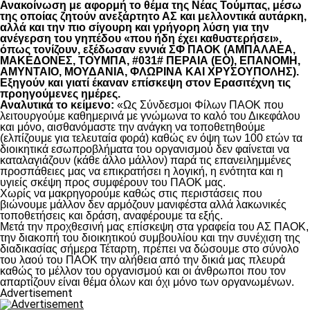
Ανακοίνωση με αφορμή το θέμα της Νέας Τούμπας, μέσω
της οποίας ζητούν ανεξάρτητο ΑΣ και μελλοντικά αυτάρκη,
αλλά και την πιο σίγουρη και γρήγορη λύση για την
ανέγερση του γηπέδου «που ήδη έχει καθυστερήσει»,
όπως τονίζουν, εξέδωσαν εννιά ΣΦ ΠΑΟΚ (ΑΜΠΑΛΑΕΑ,
ΜΑΚΕΔΟΝΕΣ, ΤΟΥΜΠΑ, #031# ΠΕΡΑΙΑ (ΕΟ), ΕΠΑΝΟΜΗ,
ΑΜΥΝΤΑΙΟ, ΜΟΥΔΑΝΙΑ, ΦΛΩΡΙΝΑ ΚΑΙ ΧΡΥΣΟΥΠΟΛΗΣ).
Εξηγούν και γιατί έκαναν επίσκεψη στον Ερασιτέχνη τις
προηγούμενες ημέρες.
Αναλυτικά το κείμενο:
«Ως Σύνδεσμοι Φίλων ΠΑΟΚ που
λειτουργούμε καθημερινά με γνώμωνα το καλό του Δικεφάλου
και μόνο, αισθανόμαστε την ανάγκη να τοποθετηθούμε
(ελπίζουμε για τελευταία φορά) καθώς εν όψη των 100 ετών τα
διοικητικά εσωπροβλήματα του οργανισμού δεν φαίνεται να
καταλαγιάζουν (κάθε άλλο μάλλον) παρά τις επανειλημμένες
προσπάθειες μας να επικρατήσει η λογική, η ενότητα και η
υγιείς σκέψη προς συμφέρουν του ΠΑΟΚ μας.
Χωρίς να μακρηγορούμε καθώς στις περιστάσεις που
βιώνουμε μάλλον δεν αρμόζουν μανιφέστα αλλά λακωνικές
τοποθετήσεις και δράση, αναφέρουμε τα εξής.
Μετά την προχθεσινή μας επίσκεψη στα γραφεία του ΑΣ ΠΑΟΚ,
την διακοπή του διοικητικού συμβουλίου και την συνέχιση της
διαδικασίας σήμερα Τέταρτη, πρέπει να δώσουμε στο σύνολο
του λαού του ΠΑΟΚ την αλήθεια από την δικιά μας πλευρά
καθώς το μέλλον του οργανισμού και οι άνθρωποι που τον
απαρτίζουν είναι θέμα όλων και όχι μόνο των οργανωμένων.
Advertisement