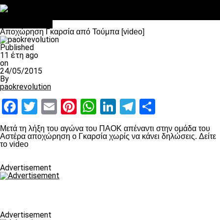
Στο OPEN τα προκριματικά, στη NOVA τα του πρωταθλήματος
Σαν σήμερα: Οταν “έφυγε” ο Λόραντ
Επικαιρότητα
Αποχώρηση Γκαρσία από Τούμπα [video]
Published
11 έτη ago
on
24/05/2015
By
paokrevolution
Facebook
Twitter
Email
Pinterest
WhatsApp
LinkedIn
Telegram
Μοιραστ
Μετά τη λήξη του αγώνα του ΠΑΟΚ απέναντι στην ομάδα του
Αστέρα αποχώρηση ο Γκαρσία χωρίς να κάνει δηλώσεις. Δείτε
το video
Advertisement
Advertisement