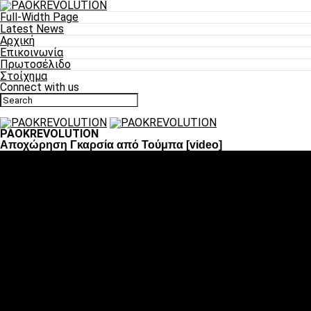
Full-Width Page
Latest News
Αρχική
Επικοινωνία
Πρωτοσέλιδο
Στοίχημα
Connect with us
PAOKREVOLUTION
Αποχώρηση Γκαρσία από Τούμπα [video]
Ποδόσφαιρο
«Πλέον έχουμε αλλάξει σαν ομάδα, παίξαμε σαν ένα»
«Το πιο σημαντικό είναι η αυτοπεποίθηση των
ποδοσφαιριστών»
«Πάμε να διεκδικήσουμε την οκτάδα»
«Είναι απόλαυση να παίζεις για τον κόσμο του ΠΑΟΚ»
«Θα τα δώσουμε όλα κόντρα στη Λιόν για την οκτάδα»
Μπάσκετ