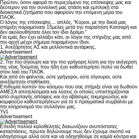
Πρώτον, όσον αφορά το περιεχόμενο της επίσκεψης μας και
δεύτερον για την συνολική μας στάση και εμπλοκή στα
διοικητικά ζητήματα που αφορούν την επόμενη μέρα του
ΠΑΟΚ.
Ο λόγος της επίσκεψης… απλός, “Κύριοι, με την δικιά μας
στήριξη παραμείνατε 15μελες μετά την παραίτηση Κατσαρή και
δεν ακολουθήσατε όλοι τον ίδιο δρόμο.”
Για εμάς δεν έχει αλλάξει κάτι, οι λόγοι της στήριξης μας από
την αρχή μέχρι σήμερα παραμένουν ίδιοι.
1. Ανεξάρτητος ΑΣ και μελλοντικά αυτάρκης,
Advertisement
2. Την πιο σίγουρη και την πιο γρήγορη λύση για την ανέγερση
της νέας Τούμπας που ήδη έχει καθυστερήσει πολύ να δωθεί
στον λαό του ΠΑΟΚ.
Και από ότι φαίνεται, ούτε γρήγοροι, ούτε σίγουροι, ούτε
ανεξάρτητοι σταθήκατε.
Επιθυμία λοιπόν του κόσμου που σας στήριξε είναι να δωθούν
ΑΜΕΣΑ αποτελέσματα και λύσεις οι οποίες υποστηρίζονται
από συμπαγής απόψεις και όχι αβάσιμες τεκμηριώσεις και
κομφούζιο καθυστερήσεων για το τι πραγματικά συμβαίνει με
την κληρονομιά του συλλόγου μας.
Υγ1
Advertisement
Επειδή πολλοί καλοθελητές διαιωνίζουν ανυπόστατες
καταστάσεις, πρώτοι δηλώνουμε πως δεν έχουμε σκοπό να
οδηγήσουμε αλλά ούτε και να οδηγηθούμε σε καμία κόντρα και