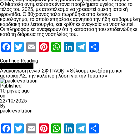
Ο Μιρτσέα αντιμετώπισε έντονα προβλήματα υγείας προς το
τέλος του 2025, με αποτέλεσμα να χρειαστεί άμεση ιατρική
φροντίδα. Ο 80χρονος ταλαιπωρήθηκε από έντονο
κρυολόγημα, το οποίο επηρέασε αρνητικά την ήδη επιβαρυμένη
καρδιακή του λειτουργία, και κρίθηκε αναγκαία να νοσηλευτεί.
Οι πληροφορίες αναφέρουν ότι η κατάστασή του επιδεινώθηκε
κατά τη διάρκεια της νοσηλείας του.
Facebook
Twitter
Email
Pinterest
WhatsApp
LinkedIn
Telegram
Μοιραστ
Continue Reading
Επικαιρότητα
Ανακοίνωση εννιά ΣΦ ΠΑΟΚ: «Θέλουμε ανεξάρτητο και
αυτάρκη ΑΣ, την καλύτερη λύση για την Τούμπα»
Published
10 μήνες ago
on
22/10/2025
By
paokrevolution
Facebook
Twitter
Email
Pinterest
WhatsApp
LinkedIn
Telegram
Μοιραστ