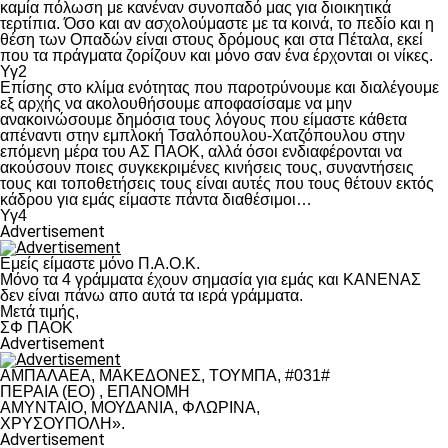
καμία πόλωση με κανέναν συνοπαδό μας για διοικητικά
τερτίπια. Όσο και αν ασχολούμαστε με τα κοινά, το πεδίο και η
θέση των Οπαδών είναι στους δρόμους και στα Πέταλα, εκεί
που τα πράγματα ζορίζουν και μόνο σαν ένα έρχονται οι νίκες.
Υγ2
Επίσης στο κλίμα ενότητας που παροτρύνουμε και διαλέγουμε
εξ αρχής να ακολουθήσουμε αποφασίσαμε να μην
ανακοινώσουμε δημόσια τους λόγους που είμαστε κάθετα
απέναντι στην εμπλοκή Τσαλόπουλου-Χατζόπουλου στην
επόμενη μέρα του ΑΣ ΠΑΟΚ, αλλά όσοι ενδιαφέρονται να
ακούσουν ποιες συγκεκριμένες κινήσεις τους, συναντήσεις
τους και τοποθετήσεις τους είναι αυτές που τους θέτουν εκτός
κάδρου για εμάς είμαστε πάντα διαθέσιμοι…
Υγ4
Advertisement
Εμείς είμαστε μόνο Π.Α.Ο.Κ.
Μόνο τα 4 γράμματα έχουν σημασία για εμάς και ΚΑΝΕΝΑΣ
δεν είναι πάνω απο αυτά τα ιερά γράμματα.
Μετά τιμής,
ΣΦ ΠΑΟΚ
Advertisement
ΑΜΠΑΛΑΕΑ, ΜΑΚΕΔΟΝΕΣ, ΤΟΥΜΠΑ, #031#
ΠΕΡΑΙΑ (ΕΟ) , ΕΠΑΝΟΜΗ
ΑΜΥΝΤΑΙΟ, ΜΟΥΔΑΝΙΑ, ΦΛΩΡΙΝΑ,
ΧΡΥΣΟΥΠΟΛΗ».
Advertisement