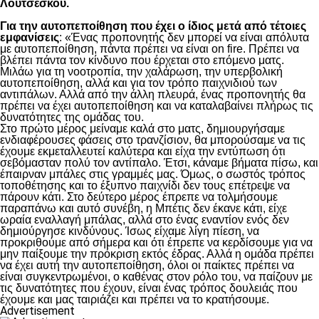
Λουτσέσκου.
Για την αυτοπεποίθηση που έχει ο ίδιος μετά από τέτοιες
εμφανίσεις
: «Ένας προπονητής δεν μπορεί να είναι απόλυτα
με αυτοπεποίθηση, πάντα πρέπει να είναι on fire. Πρέπει να
βλέπει πάντα τον κίνδυνο που έρχεται στο επόμενο ματς.
Μιλάω για τη νοοτροπία, την χαλάρωση, την υπερβολική
αυτοπεποίθηση, αλλά και για τον τρόπο παιχνιδιού των
αντιπάλων. Αλλά από την άλλη πλευρά, ένας προπονητής θα
πρέπει να έχει αυτοπεποίθηση και να καταλαβαίνει πλήρως τις
δυνατότητες της ομάδας του.
Στο πρώτο μέρος μείναμε καλά στο ματς, δημιουργήσαμε
ενδιαφέρουσες φάσεις στο τρανζίσιον, θα μπορούσαμε να τις
έχουμε εκμεταλλευτεί καλύτερα και είχα την εντύπωση ότι
σεβόμασταν πολύ τον αντίπαλο. Έτσι, κάναμε βήματα πίσω, και
έπαιρναν μπάλες στις γραμμές μας. Όμως, ο σωστός τρόπος
τοποθέτησης και το έξυπνο παιχνίδι δεν τους επέτρεψε να
πάρουν κάτι. Στο δεύτερο μέρος έπρεπε να τολμήσουμε
παραπάνω και αυτό συνέβη, η Μπέτις δεν έκανε κάτι, είχε
ωραία εναλλαγή μπάλας, αλλά στο ένας εναντίον ενός δεν
δημιούργησε κινδύνους. Ίσως είχαμε λίγη πίεση, να
προκριθούμε από σήμερα και ότι έπρεπε να κερδίσουμε για να
μην παίξουμε την πρόκριση εκτός έδρας. Αλλά η ομάδα πρέπει
να έχει αυτή την αυτοπεποίθηση, όλοι οι παίκτες πρέπει να
είναι συγκεντρωμένοι, ο καθένας στον ρόλο του, να παίζουν με
τις δυνατότητες που έχουν, είναι ένας τρόπος δουλειάς που
έχουμε και μας ταιριάζει και πρέπει να το κρατήσουμε.
Advertisement