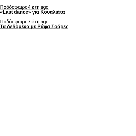
Ποδόσφαιρο
4 έτη ago
«Last dance» για Κουαλιάτα
Ποδόσφαιρο
7 έτη ago
Τα δεδομένα με Ράφα Σοάρες