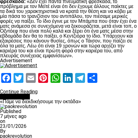
φρεσκάδα:
«Δεν έχει πάντα πνευματική φρεσκάδα, το
πρόβλημα με τον Μεϊτέ είναι ότι δεν έχουμε άλλους παίκτες με
τα δικά του χαρακτηριστικά να κρατά την θέση και να κόβει με
μία πάσα το τρανζίσιον του αντιπάλου, τον πιέσαμε μερικές
φορές να παίξει. Το ίδιο έγινε με τον Μπάμπα που όταν έχει ένα
ματς ανάμεσα σε συνεχόμενα να ξεκουράζεται, μετά είναι τοπ, ο
Οζντόεφ που είναι πολύ καλά και ξέρει ότι ένα ματς μέσα στην
εβδομάδα δεν θα το παίξει, ο Κεντζιόρα το ίδιο. Υπάρχουν και
εξαιρέσεις που κάνουν θυσίες, όπως ο Τάισον, που παίζει σε
όλα τα ματς. Λέω ότι είναι 19 χρονών και τώρα αρχίζει την
καριέρα του και είναι πρώτη φορά στην καριέρα του, από
πλευράς συνέχειας εμφανίσεων».
Advertisement
Facebook
Twitter
Email
Pinterest
WhatsApp
LinkedIn
Telegram
Μοιραστ
Continue Reading
Ποδόσφαιρο
«Πάμε να διεκδικήσουμε την οκτάδα»
Published
7 μήνες ago
on
23/01/2026
By
paokrevolution