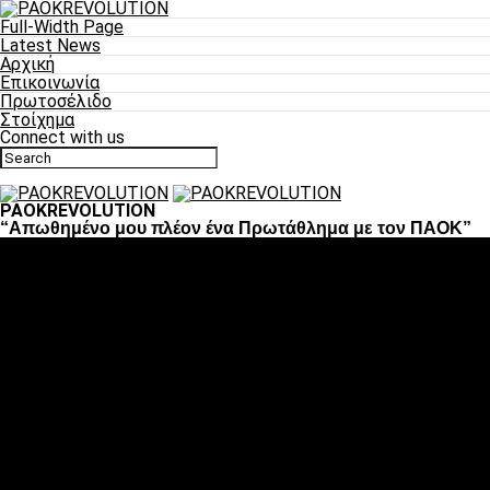
Full-Width Page
Latest News
Αρχική
Επικοινωνία
Πρωτοσέλιδο
Στοίχημα
Connect with us
PAOKREVOLUTION
“Απωθημένο μου πλέον ένα Πρωτάθλημα με τον ΠΑΟΚ”
Ποδόσφαιρο
«Πλέον έχουμε αλλάξει σαν ομάδα, παίξαμε σαν ένα»
«Το πιο σημαντικό είναι η αυτοπεποίθηση των
ποδοσφαιριστών»
«Πάμε να διεκδικήσουμε την οκτάδα»
«Είναι απόλαυση να παίζεις για τον κόσμο του ΠΑΟΚ»
«Θα τα δώσουμε όλα κόντρα στη Λιόν για την οκτάδα»
Μπάσκετ