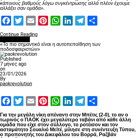
κάποιους βαθμούς λόγω συγκέντρωσης αλλά πλέον έχουμε
αλλάξει σαν ομάδα».
Facebook
Twitter
Email
Pinterest
WhatsApp
LinkedIn
Telegram
Μοιραστ
Continue Reading
Ποδόσφαιρο
«Το πιο σημαντικό είναι η αυτοπεποίθηση των
ποδοσφαιριστών»
Published
7 μήνες ago
on
23/01/2026
By
paokrevolution
Facebook
Twitter
Email
Pinterest
WhatsApp
LinkedIn
Telegram
Μοιραστ
Για την μεγάλη νίκη απέναντι στην Μπέτις (2-0), το αν ο
τωρινός ο ΠΑΟΚ έχει μεγαλύτερο ταβάνι από κάθε άλλη
ομάδα που είχε στον σύλλογο, το ροτέισον και τον
ασταμάτητο Σουαλιό Μεϊτέ, μίλησε στη συνέντευξη Τύπου,
ο προπονητής του Δικεφάλου του Βορρά, Ραζβάν