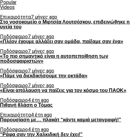
Popular
Videos
Επικαιρότητα
7 μήνες ago
Στο νοσοκομείο ο Μιρτσέα Λουτσέσκου, επιδεινώθηκε η
υγεία του
Ποδόσφαιρο
7 μήνες ago
«Πλέον έχουμε αλλάξει σαν ομάδα, παίξαμε σαν ένα»
Ποδόσφαιρο
7 μήνες ago
«Το πιο σημαντικό είναι η αυτοπεποίθηση των
ποδοσφαιριστών»
Ποδόσφαιρο
7 μήνες ago
«Πάμε να διεκδικήσουμε την οκτάδα»
Ποδόσφαιρο
7 μήνες ago
«Είναι απόλαυση να παίζεις για τον κόσμο του ΠΑΟΚ»
Ποδόσφαιρο
4 έτη ago
Πιθανή θλάση ο Τόμας
Επικαιρότητα
4 έτη ago
Παρουσίαση με… πλακάτ “κάντε καμιά μεταγραφή!”
Ποδόσφαιρο
4 έτη ago
“Ράφα σαν την Χαλκιδική δεν έχει!”