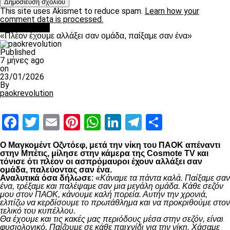
This site uses Akismet to reduce spam.
Learn how your
comment data is processed.
Ποδόσφαιρο
«Πλέον έχουμε αλλάξει σαν ομάδα, παίξαμε σαν ένα»
Published
7 μήνες ago
on
23/01/2026
By
paokrevolution
Facebook
Twitter
Email
Pinterest
WhatsApp
LinkedIn
Telegram
Μοιραστ
Ο Μαγκομέντ Οζντόεφ, μετά την νίκη του ΠΑΟΚ απέναντι
στην Μπέτις, μίλησε στην κάμερα της Cosmote TV και
τόνισε ότι πλέον οι ασπρόμαυροι έχουν αλλάξει σαν
ομάδα, παλεύοντας σαν ένα.
Αναλυτικά όσα δήλωσε
: «
Κάναμε τα πάντα καλά. Παίξαμε σαν
ένα, τρέξαμε και παλέψαμε σαν μια μεγάλη ομάδα. Κάθε σεζόν
μου στον ΠΑΟΚ, κάνουμε καλή πορεία. Αυτήν την χρονιά,
ελπίζω να κερδίσουμε το πρωτάθλημα και να προκριθούμε στον
τελικό του κυπέλλου.
Θα έχουμε και τις κακές μας περιόδους μέσα στην σεζόν, είναι
φυσιολογικό. Παίζουμε σε κάθε παιχνίδι για την νίκη. Χάσαμε