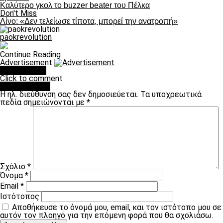
Καλύτερο γκολ το buzzer beater του Πέλκα
Don't Miss
Λίνο: «Δεν τελείωσε τίποτα, μπορεί την ανατροπή»
paokrevolution
Continue Reading
Advertisement
You may like
Click to comment
Leave a Reply
Η ηλ. διεύθυνση σας δεν δημοσιεύεται.
Τα υποχρεωτικά
πεδία σημειώνονται με
*
Σχόλιο
*
Όνομα
*
Email
*
Ιστότοπος
Αποθήκευσε το όνομά μου, email, και τον ιστότοπο μου σε
αυτόν τον πλοηγό για την επόμενη φορά που θα σχολιάσω.