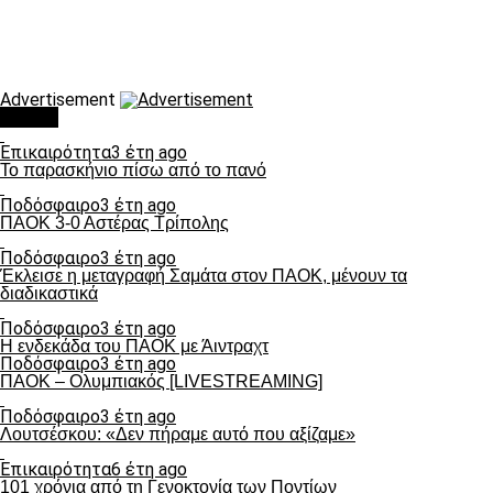
Advertisement
Τάσεις
Επικαιρότητα
3 έτη ago
Το παρασκήνιο πίσω από το πανό
Ποδόσφαιρο
3 έτη ago
ΠΑΟΚ 3-0 Αστέρας Τρίπολης
Ποδόσφαιρο
3 έτη ago
Έκλεισε η μεταγραφή Σαμάτα στον ΠΑΟΚ, μένουν τα
διαδικαστικά
Ποδόσφαιρο
3 έτη ago
Η ενδεκάδα του ΠΑΟΚ με Άιντραχτ
Ποδόσφαιρο
3 έτη ago
ΠΑΟΚ – Ολυμπιακός [LIVESTREAMING]
Ποδόσφαιρο
3 έτη ago
Λουτσέσκου: «Δεν πήραμε αυτό που αξίζαμε»
Επικαιρότητα
6 έτη ago
101 χρόνια από τη Γενοκτονία των Ποντίων