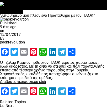
Στο OPEN τα προκριματικά, στη NOVA τα του πρωταθλήματος
Σαν σήμερα: Οταν “έφυγε” ο Λόραντ
Ποδόσφαιρο
“Απωθημένο μου πλέον ένα Πρωτάθλημα με τον ΠΑΟΚ”
Published
9 έτη ago
on
15/04/2017
By
paokrevolution
Facebook
Twitter
Email
Pinterest
WhatsApp
LinkedIn
Telegram
Μοιραστ
Ο Τζάλμα Κάμπος ήρθε στον ΠΑΟΚ γεμάτος παραστάσεις,
αλλά ακόρεστος. Με τη δίψα να στεφθεί και πάλι πρωταθλητής
έπειτα από τέσσερα χρόνια παρουσίας στην Τουρκία.
Χαμογελαστός κι ευδιάθετος παραχώρησε συνέντευξη στο
επίσημο περιοδικό της ομάδας.
Διαβάστε περισσότερα εδώ
Facebook
Twitter
Email
Pinterest
WhatsApp
LinkedIn
Telegram
Μοιραστ
Related Topics:
Up Next