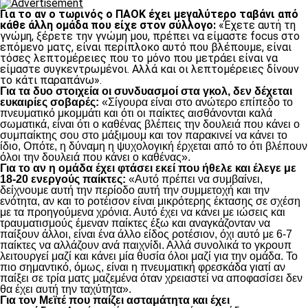
Για το αν ο τωρινός ο ΠΑΟΚ έχει μεγαλύτερο ταβάνι από
κάθε άλλη ομάδα που είχε στον σύλλογο:
«Έχετε αυτή τη
γνώμη, ξέρετε την γνώμη μου, πρέπει να είμαστε focus στο
επόμενο ματς, είναι περίπλοκο αυτό που βλέπουμε, είναι
τόσες λεπτομέρειες που το μόνο που μετράει είναι να
είμαστε συγκεντρωμένοι. Αλλά και οι λεπτομέρειες δίνουν
το κάτι παραπάνω».
Για τα δυο στοιχεία οι συνδυασμοί στα γκολ, δεν δέχεται
ευκαιρίες σοβαρές:
«Σίγουρα είναι στο ανώτερο επίπεδο το
πνευματικό μκομμάτι και ότι οι παίκτες αισθάνονται καλά
σωματικά, είναι ότι ο καθένας βλέπεις την δουλειά που κάνει ο
συμπαίκτης σου στο μάξιμουμ και τον παρακινεί να κάνει το
ίδιο, Οπότε, η δύναμη η ψυχολογική έρχεται από το ότι βλέπουν
όλοι την δουλειά που κάνει ο καθένας».
Για το αν η ομάδα έχει φτάσει εκεί που ήθελε και έλεγε με
18-20 ενεργούς παίκτες:
«Αυτό πρέπει να συμβαίνει,
δείχνουμε αυτή την περίοδο αυτή την συμμετοχή και την
ενότητα, αν και το ροτέισον είναι μικρότερης έκτασης σε σχέση
με τα προηγούμενα χρόνια. Αυτό έχει να κάνει με ιώσεις και
τραυματισμούς έμεναν παίκτες έξω και αναγκάζονταν να
παίξουν άλλοι, είναι ένα άλλο είδος ροτέσιον, όχι αυτό με 6-7
παίκτες να αλλάζουν ανά παιχνίδι. Αλλά συνολικά το γκρουπ
λειτουργεί μαζί και κάνει μία θυσία όλοι μαζί για την ομάδα. Το
πιο σημαντικό, όμως, είναι η πνευματική φρεσκάδα γιατί αν
παίξει σε τρία ματς μαζεμένα όταν χρειαστεί να αποφασίσει δεν
θα έχει αυτή την ταχύτητα».
Για τον Μεϊτέ που παίζει ασταμάτητα και έχει